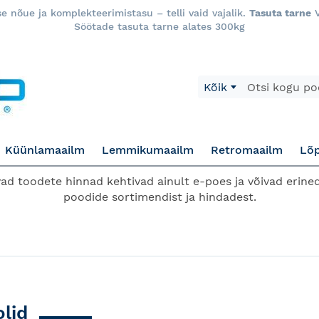
 nõue ja komplekteerimistasu – telli vaid vajalik.
Tasuta tarne
V
Söötade tasuta tarne alates 300kg
Otsi
Kõik
Küünlamaailm
Lemmikumaailm
Retromaailm
Lõ
d toodete hinnad kehtivad ainult e-poes ja võivad erined
poodide sortimendist ja hindadest.
lid