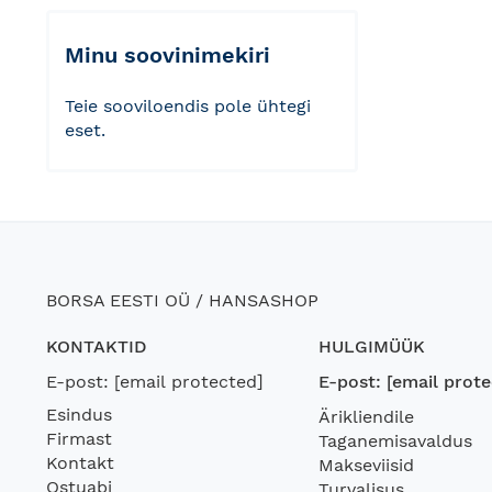
Minu soovinimekiri
Teie sooviloendis pole ühtegi
eset.
BORSA EESTI OÜ / HANSASHOP
KONTAKTID
HULGIMÜÜK
E-post:
[email protected]
E-post:
[email prote
Esindus
Ärikliendile
Firmast
Taganemisavaldus
Kontakt
Makseviisid
Ostuabi
Turvalisus