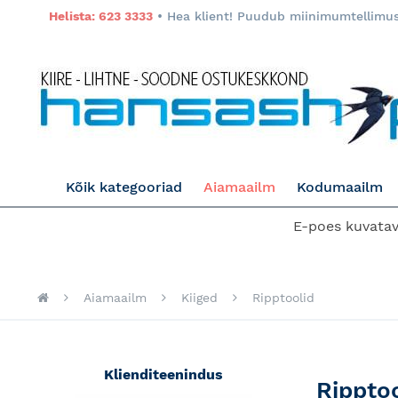
Helista: 623 3333
• Hea klient! Puudub miinimumtellimuse
Kõik kategooriad
Aiamaailm
Kodumaailm
E-poes kuvatava
Aiamaailm
Kiiged
Ripptoolid
Klienditeenindus
Ripptoo