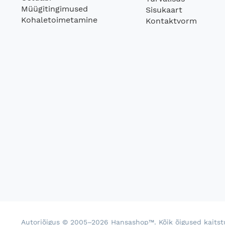
Müügitingimused
Sisukaart
Kohaletoimetamine
Kontaktvorm
Autoriõigus © 2005–2026 Hansashop™. Kõik õigused kaitst