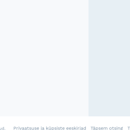
Privaatsuse ja küpsiste eeskirjad
Täpsem otsing
T
ud.