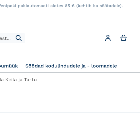
enipaki pakiautomaati alates 65 € (kehtib ka söötadele).
Minu
Minu konto
Otsi
pumüük
Söödad kodulindudele ja - loomadele
a Keila ja Tartu