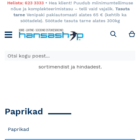
Helista: 623 3333
• Hea klient! Puudub miinimumtellimuse
nõue ja komplekteerimistasu – telli vaid vajalik.
Tasuta
tarne
Venipaki pakiautomaati alates 65 € (kehtib ka
söötadele). Söötade tasuta tarne alates 300kg
M
Otsi
E-poes kuvatavad toodete hinnad kehtivad ainult e-
poes ja võivad erineda Keila ja Tartu poodide
sortimendist ja hindadest.
Paprikad
Paprikad