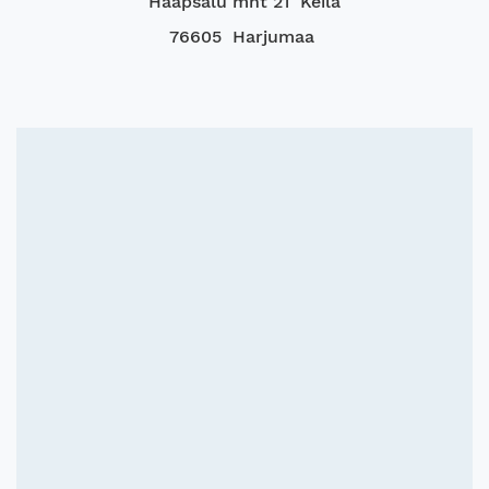
Haapsalu mnt 21 Keila
76605 Harjumaa