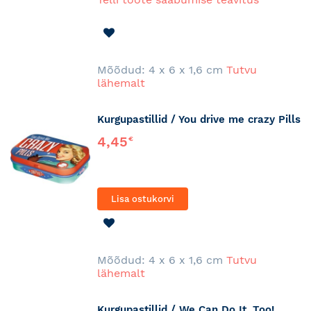
LISA
SOOVINIMEKIRJA
Mõõdud: 4 x 6 x 1,6 cm
Tutvu
lähemalt
Kurgupastillid / You drive me crazy Pills
4,45
€
Lisa ostukorvi
LISA
SOOVINIMEKIRJA
Mõõdud: 4 x 6 x 1,6 cm
Tutvu
lähemalt
Kurgupastillid / We Can Do It, Too!