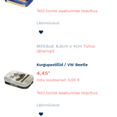
Telli toote saabumise teavitus
Läbimüüdud
LISA
SOOVINIMEKIRJA
Mõõdud: 6,5cm x 4cm
Tutvu
lähemalt
Kurgupastillid / VW Beetle
4,45
€
0,00 €
Osta soodsamalt
Telli toote saabumise teavitus
Läbimüüdud
LISA