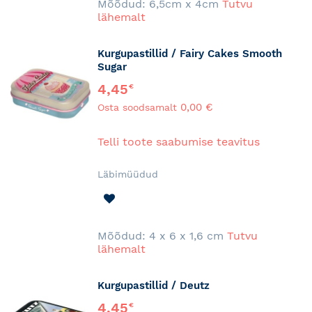
Mõõdud: 6,5cm x 4cm
Tutvu
lähemalt
Kurgupastillid / Fairy Cakes Smooth
Sugar
4,45
€
0,00 €
Osta soodsamalt
Telli toote saabumise teavitus
Läbimüüdud
LISA
SOOVINIMEKIRJA
Mõõdud: 4 x 6 x 1,6 cm
Tutvu
lähemalt
Kurgupastillid / Deutz
4,45
€