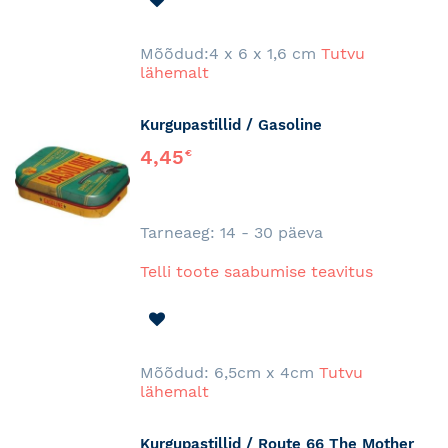
SOOVINIMEKIRJA
Mõõdud:4 x 6 x 1,6 cm
Tutvu
lähemalt
Kurgupastillid / Gasoline
4,45
€
Tarneaeg: 14 - 30 päeva
Telli toote saabumise teavitus
LISA
SOOVINIMEKIRJA
Mõõdud: 6,5cm x 4cm
Tutvu
lähemalt
Kurgupastillid / Route 66 The Mother