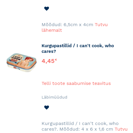
LISA
SOOVINIMEKIRJA
Mõõdud: 6,5cm x 4cm
Tutvu
lähemalt
Kurgupastillid / I can't cook, who
cares?
4,45
€
Telli toote saabumise teavitus
Läbimüüdud
LISA
SOOVINIMEKIRJA
Kurgupastillid / I can't cook, who
cares?. Mõõdud: 4 x 6 x 1,6 cm
Tutvu