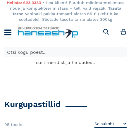
Helista: 623 3333
• Hea klient! Puudub miinimumtellimuse
nõue ja komplekteerimistasu – telli vaid vajalik.
Tasuta
tarne
Venipaki pakiautomaati alates 65 € (kehtib ka
söötadele). Söötade tasuta tarne alates 300kg
M
Otsi
E-poes kuvatavad toodete hinnad kehtivad ainult e-
poes ja võivad erineda Keila ja Tartu poodide
sortimendist ja hindadest.
Kurgupastillid
95
toodet