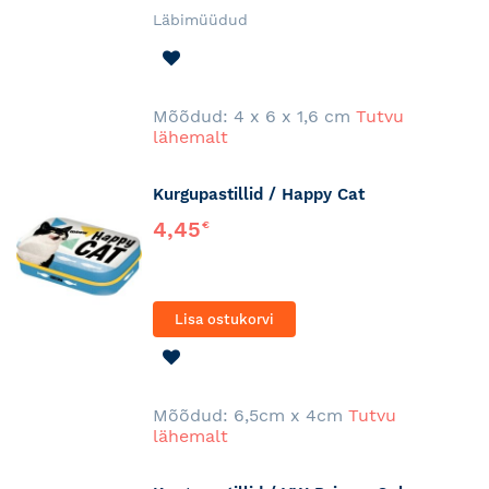
Läbimüüdud
LISA
SOOVINIMEKIRJA
Mõõdud: 4 x 6 x 1,6 cm
Tutvu
lähemalt
Kurgupastillid / Happy Cat
4,45
€
Lisa ostukorvi
LISA
SOOVINIMEKIRJA
Mõõdud: 6,5cm x 4cm
Tutvu
lähemalt