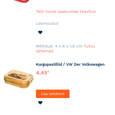
Telli toote saabumise teavitus
Läbimüüdud
LISA
SOOVINIMEKIRJA
Mõõdud: 4 x 6 x 1,6 cm
Tutvu
lähemalt
Kurgupastillid / VW Der Volkswagen
4,45
€
Lisa ostukorvi
LISA
SOOVINIMEKIRJA