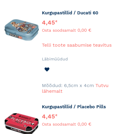
Kurgupastillid / Ducati 60
4,45
€
0,00 €
Osta soodsamalt
Telli toote saabumise teavitus
Läbimüüdud
LISA
SOOVINIMEKIRJA
Mõõdud: 6,5cm x 4cm
Tutvu
lähemalt
Kurgupastillid / Placebo Pills
4,45
€
0,00 €
Osta soodsamalt