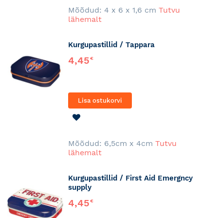
Mõõdud: 4 x 6 x 1,6 cm
Tutvu
lähemalt
Kurgupastillid / Tappara
4,45
€
Lisa ostukorvi
LISA
SOOVINIMEKIRJA
Mõõdud: 6,5cm x 4cm
Tutvu
lähemalt
Kurgupastillid / First Aid Emergncy
supply
4,45
€