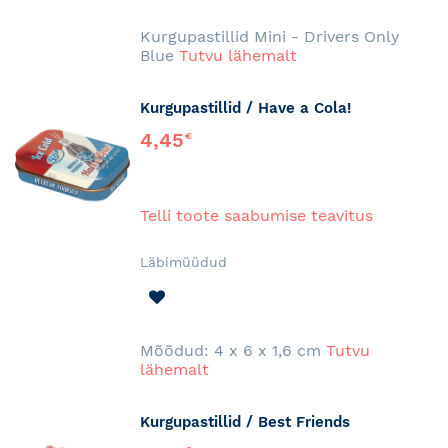
SOOVINIMEKIRJA
Kurgupastillid Mini - Drivers Only
Blue
Tutvu lähemalt
Kurgupastillid / Have a Cola!
4,45
€
Telli toote saabumise teavitus
Läbimüüdud
LISA
SOOVINIMEKIRJA
Mõõdud: 4 x 6 x 1,6 cm
Tutvu
lähemalt
Kurgupastillid / Best Friends