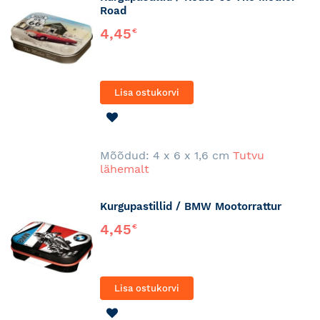
Road
4,45
€
Lisa ostukorvi
LISA
SOOVINIMEKIRJA
Mõõdud: 4 x 6 x 1,6 cm
Tutvu
lähemalt
Kurgupastillid / BMW Mootorrattur
4,45
€
Lisa ostukorvi
LISA