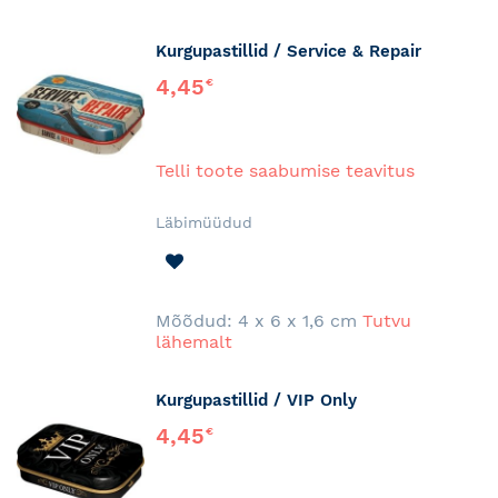
Kurgupastillid / Service & Repair
4,45
€
Telli toote saabumise teavitus
Läbimüüdud
LISA
SOOVINIMEKIRJA
Mõõdud: 4 x 6 x 1,6 cm
Tutvu
lähemalt
Kurgupastillid / VIP Only
4,45
€