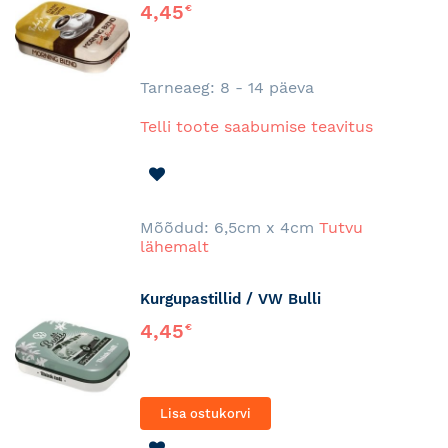
4,45
€
Tarneaeg: 8 - 14 päeva
Telli toote saabumise teavitus
LISA
SOOVINIMEKIRJA
Mõõdud: 6,5cm x 4cm
Tutvu
lähemalt
Kurgupastillid / VW Bulli
4,45
€
Lisa ostukorvi
LISA