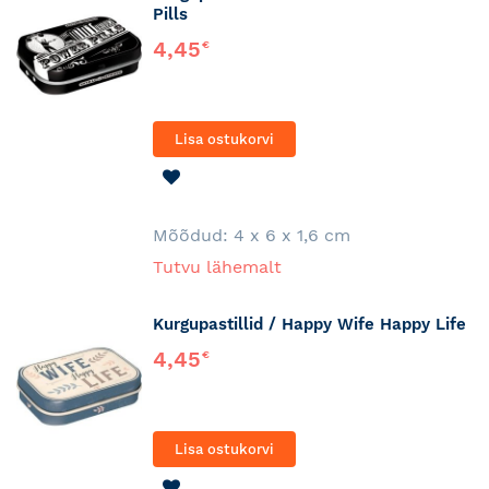
Pills
4,45
€
Lisa ostukorvi
LISA
SOOVINIMEKIRJA
Mõõdud:
4 x 6 x 1,6 cm
Tutvu lähemalt
Kurgupastillid / Happy Wife Happy Life
4,45
€
Lisa ostukorvi
LISA