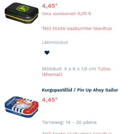
4,45
€
0,00 €
Osta soodsamalt
Telli toote saabumise teavitus
Läbimüüdud
LISA
SOOVINIMEKIRJA
Mõõdud: 4 x 6 x 1,6 cm
Tutvu
lähemalt
Kurgupastillid / Pin Up Ahoy Sailor
4,45
€
Tarneaeg: 14 - 30 päeva
Telli toote saabumise teavitus