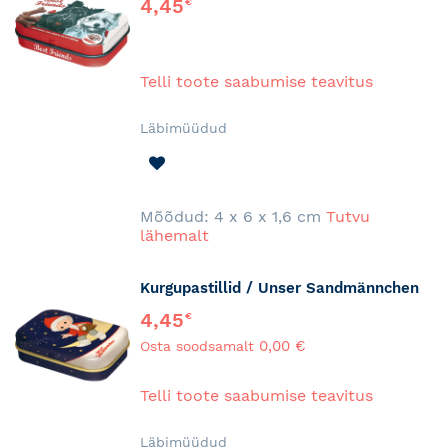
4,45
€
Telli toote saabumise teavitus
Läbimüüdud
LISA
SOOVINIMEKIRJA
Mõõdud: 4 x 6 x 1,6 cm
Tutvu
lähemalt
Kurgupastillid / Unser Sandmännchen
4,45
€
0,00 €
Osta soodsamalt
Telli toote saabumise teavitus
Läbimüüdud