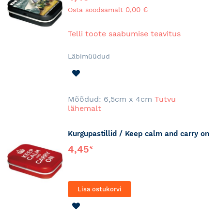
0,00 €
Osta soodsamalt
Telli toote saabumise teavitus
Läbimüüdud
LISA
SOOVINIMEKIRJA
Mõõdud: 6,5cm x 4cm
Tutvu
lähemalt
Kurgupastillid / Keep calm and carry on
4,45
€
Lisa ostukorvi
LISA