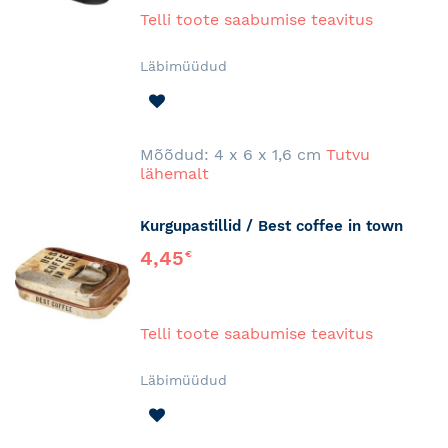
Telli toote saabumise teavitus
Läbimüüdud
LISA
SOOVINIMEKIRJA
Mõõdud: 4 x 6 x 1,6 cm
Tutvu
lähemalt
Kurgupastillid / Best coffee in town
4,45
€
Telli toote saabumise teavitus
Läbimüüdud
LISA
SOOVINIMEKIRJA