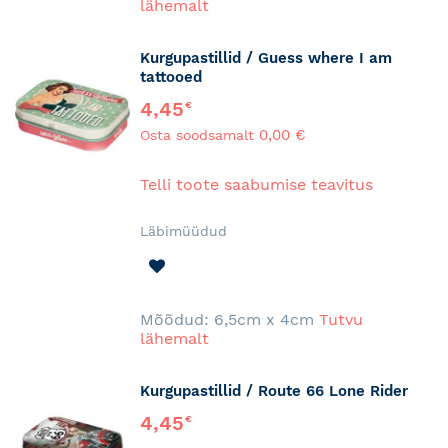
lähemalt
Kurgupastillid / Guess where I am
tattooed
4,45
€
0,00 €
Osta soodsamalt
Telli toote saabumise teavitus
Läbimüüdud
LISA
SOOVINIMEKIRJA
Mõõdud: 6,5cm x 4cm
Tutvu
lähemalt
Kurgupastillid / Route 66 Lone Rider
4,45
€