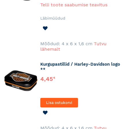
Telli toote saabumise teavitus
Läbimüüdud
LISA
SOOVINIMEKIRJA
Mõõdud: 4 x 6 x 1,6 cm
Tutvu
lähemalt
Kurgupastillid / Harley-Davidson logo
**
4,45
€
Lisa ostukorvi
LISA
SOOVINIMEKIRJA
Mõõdud: 4 x 6 x 1,6 cm
Tutvu