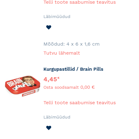
Telli toote saabumise teavitus
Läbimüüdud
LISA
SOOVINIMEKIRJA
Mõõdud:
4 x 6 x 1,6 cm
Tutvu lähemalt
Kurgupastillid / Brain Pills
4,45
€
0,00 €
Osta soodsamalt
Telli toote saabumise teavitus
Läbimüüdud
LISA
SOOVINIMEKIRJA