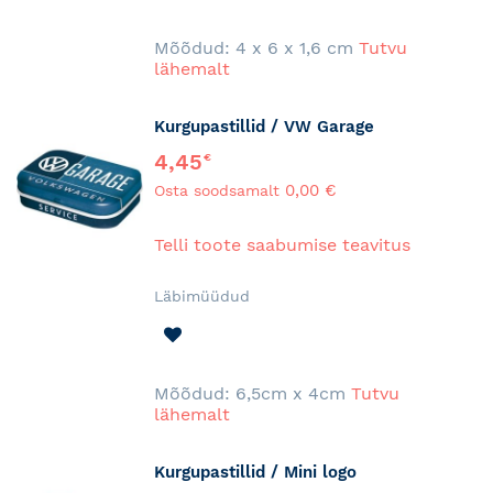
SOOVINIMEKIRJA
Mõõdud: 4 x 6 x 1,6 cm
Tutvu
lähemalt
Kurgupastillid / VW Garage
4,45
€
0,00 €
Osta soodsamalt
Telli toote saabumise teavitus
Läbimüüdud
LISA
SOOVINIMEKIRJA
Mõõdud: 6,5cm x 4cm
Tutvu
lähemalt
Kurgupastillid / Mini logo