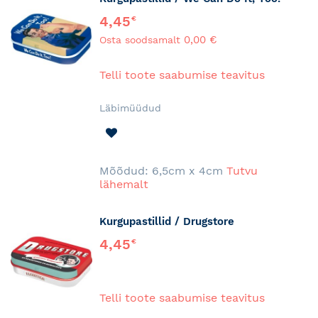
4,45
€
0,00 €
Osta soodsamalt
Telli toote saabumise teavitus
Läbimüüdud
LISA
SOOVINIMEKIRJA
Mõõdud: 6,5cm x 4cm
Tutvu
lähemalt
Kurgupastillid / Drugstore
4,45
€
Telli toote saabumise teavitus