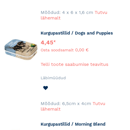
SOOVINIMEKIRJA
Mõõdud: 4 x 6 x 1,6 cm
Tutvu
lähemalt
Kurgupastillid / Dogs and Puppies
4,45
€
0,00 €
Osta soodsamalt
Telli toote saabumise teavitus
Läbimüüdud
LISA
SOOVINIMEKIRJA
Mõõdud: 6,5cm x 4cm
Tutvu
lähemalt
Kurgupastillid / Morning Blend