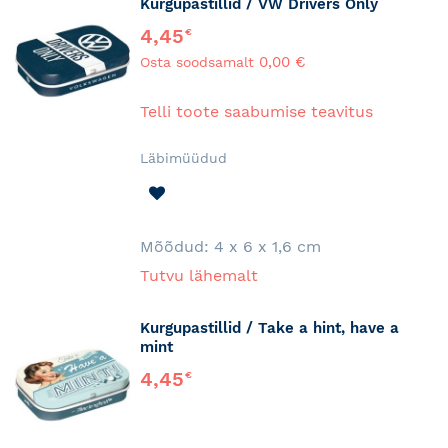
Kurgupastillid / VW Drivers Only
4,45
€
0,00 €
Osta soodsamalt
Telli toote saabumise teavitus
Läbimüüdud
LISA
SOOVINIMEKIRJA
Mõõdud:
4 x 6 x 1,6 cm
Tutvu lähemalt
Kurgupastillid / Take a hint, have a
mint
4,45
€