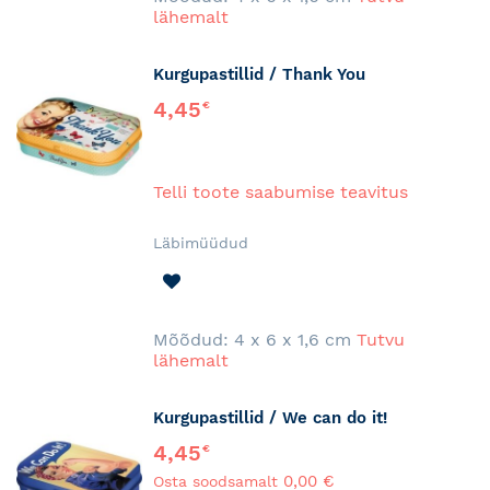
lähemalt
Kurgupastillid / Thank You
4,45
€
Telli toote saabumise teavitus
Läbimüüdud
LISA
SOOVINIMEKIRJA
Mõõdud: 4 x 6 x 1,6 cm
Tutvu
lähemalt
Kurgupastillid / We can do it!
4,45
€
0,00 €
Osta soodsamalt