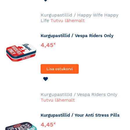
SOOVINIMEKIRJA
Kurgupastillid / Happy Wife Happy
Life
Tutvu lähemalt
Kurgupastillid / Vespa Riders Only
4,45
€
Lisa ostukorvi
LISA
SOOVINIMEKIRJA
Kurgupastillid / Vespa Riders Only
Tutvu lähemalt
Kurgupastillid / Your Anti Stress Pills
4,45
€