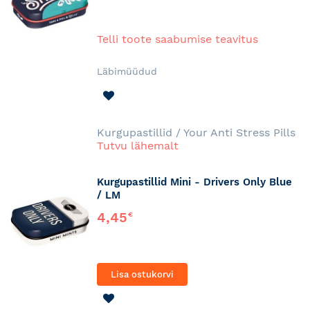
Telli toote saabumise teavitus
Läbimüüdud
LISA
SOOVINIMEKIRJA
Kurgupastillid / Your Anti Stress Pills
Tutvu lähemalt
Kurgupastillid Mini - Drivers Only Blue
/ LM
4,45
€
Lisa ostukorvi
LISA