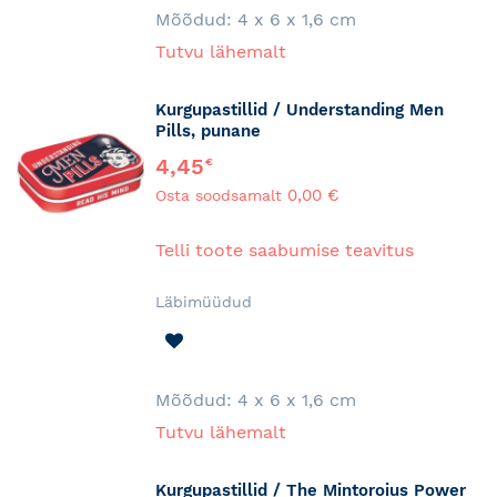
Mõõdud:
4 x 6 x 1,6 cm
Tutvu lähemalt
Kurgupastillid / Understanding Men
Pills, punane
4,45
€
0,00 €
Osta soodsamalt
Telli toote saabumise teavitus
Läbimüüdud
LISA
SOOVINIMEKIRJA
Mõõdud:
4 x 6 x 1,6 cm
Tutvu lähemalt
Kurgupastillid / The Mintoroius Power