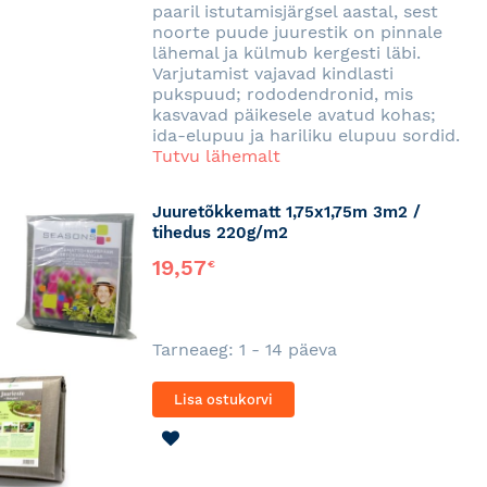
paaril istutamisjärgsel aastal, sest
noorte puude juurestik on pinnale
lähemal ja külmub kergesti läbi.
Varjutamist vajavad kindlasti
pukspuud; rododendronid, mis
kasvavad päikesele avatud kohas;
ida-elupuu ja hariliku elupuu sordid.
Tutvu lähemalt
Juuretõkkematt 1,75x1,75m 3m2 /
tihedus 220g/m2
19,57
€
Tarneaeg: 1 - 14 päeva
Lisa ostukorvi
LISA
SOOVINIMEKIRJA