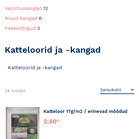
Varjutuskangad
12
Muud kangad
6
Pakkevõrgud
2
Katteloorid ja -kangad
Katteloorid ja -kangad
34
toodet
Katteloor 17g/m2 / erinevad mõõdud
2,60
€