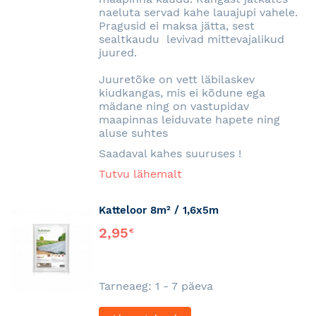
naeluta servad kahe lauajupi vahele.
Pragusid ei maksa jätta, sest
sealtkaudu levivad mittevajalikud
juured.
Juuretõke on vett läbilaskev
kiudkangas, mis ei kõdune ega
mädane ning on vastupidav
maapinnas leiduvate hapete ning
aluse suhtes
Saadaval kahes suuruses !
Tutvu lähemalt
Katteloor 8m² / 1,6x5m
2,95
€
Tarneaeg: 1 - 7 päeva