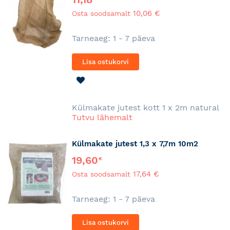
10,06 €
Osta soodsamalt
Tarneaeg: 1 - 7 päeva
Lisa ostukorvi
LISA
SOOVINIMEKIRJA
Külmakate jutest kott 1 x 2m natural
Tutvu lähemalt
Külmakate jutest 1,3 x 7,7m 10m2
19,60
€
17,64 €
Osta soodsamalt
Tarneaeg: 1 - 7 päeva
Lisa ostukorvi