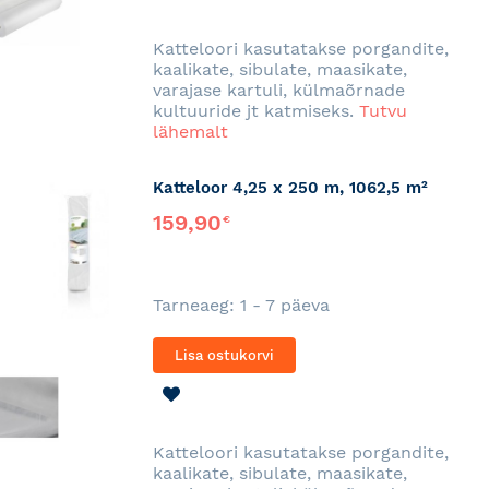
SOOVINIMEKIRJA
Katteloori kasutatakse porgandite,
kaalikate, sibulate, maasikate,
varajase kartuli, külmaõrnade
kultuuride jt katmiseks.
Tutvu
lähemalt
Katteloor 4,25 x 250 m, 1062,5 m²
159,90
€
Tarneaeg: 1 - 7 päeva
Lisa ostukorvi
LISA
SOOVINIMEKIRJA
Katteloori kasutatakse porgandite,
kaalikate, sibulate, maasikate,