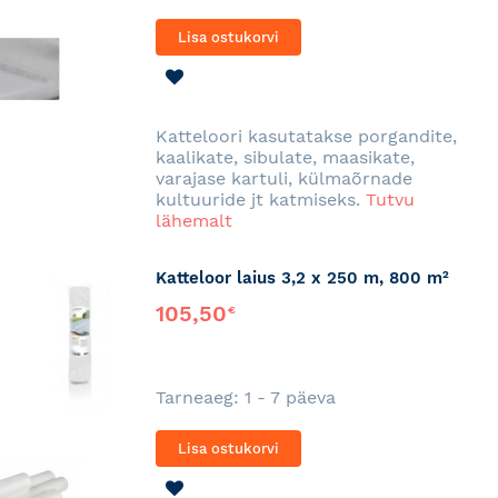
Lisa ostukorvi
LISA
SOOVINIMEKIRJA
Katteloori kasutatakse porgandite,
kaalikate, sibulate, maasikate,
varajase kartuli, külmaõrnade
kultuuride jt katmiseks.
Tutvu
lähemalt
Katteloor laius 3,2 x 250 m, 800 m²
105,50
€
Tarneaeg: 1 - 7 päeva
Lisa ostukorvi
LISA