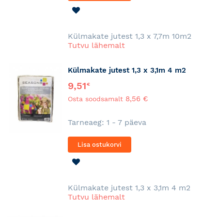
LISA
SOOVINIMEKIRJA
Külmakate jutest 1,3 x 7,7m 10m2
Tutvu lähemalt
Külmakate jutest 1,3 x 3,1m 4 m2
9,51
€
8,56 €
Osta soodsamalt
Tarneaeg: 1 - 7 päeva
Lisa ostukorvi
LISA
SOOVINIMEKIRJA
Külmakate jutest 1,3 x 3,1m 4 m2
Tutvu lähemalt