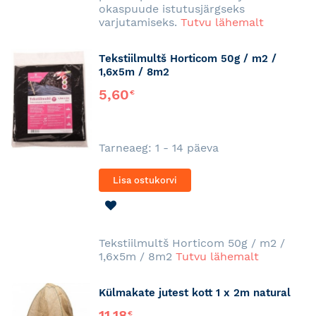
okaspuude istutusjärgseks
varjutamiseks.
Tutvu lähemalt
Tekstiilmultš Horticom 50g / m2 /
1,6x5m / 8m2
5,60
€
Tarneaeg: 1 - 14 päeva
Lisa ostukorvi
LISA
SOOVINIMEKIRJA
Tekstiilmultš Horticom 50g / m2 /
1,6x5m / 8m2
Tutvu lähemalt
Külmakate jutest kott 1 x 2m natural
11,18
€