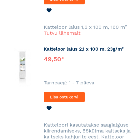
LISA
SOOVINIMEKIRJA
Katteloor laius 1,6 x 100 m, 160 m²
Tutvu lähemalt
Katteloor laius 2,1 x 100 m, 23g/m²
49,50
€
Tarneaeg: 1 - 7 päeva
Lisa ostukorvi
LISA
SOOVINIMEKIRJA
Katteloori kasutatakse saagialguse
kiirendamiseks, öökülma kaitseks ja
kaitseks kahjurite eest. Katteloor