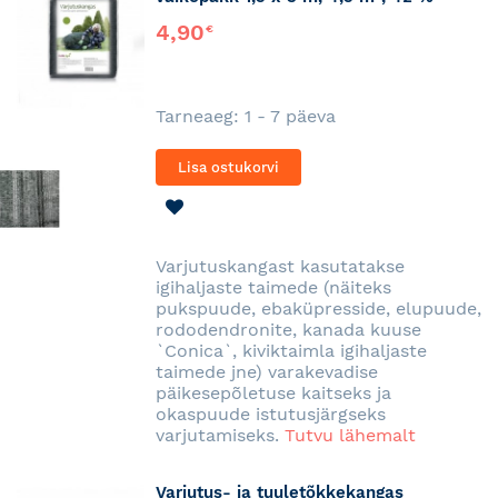
4,90
€
Tarneaeg: 1 - 7 päeva
Lisa ostukorvi
LISA
SOOVINIMEKIRJA
Varjutuskangast kasutatakse
igihaljaste taimede (näiteks
pukspuude, ebaküpresside, elupuude,
rododendronite, kanada kuuse
`Conica`, kiviktaimla igihaljaste
taimede jne) varakevadise
päikesepõletuse kaitseks ja
okaspuude istutusjärgseks
varjutamiseks.
Tutvu lähemalt
Varjutus- ja tuuletõkkekangas