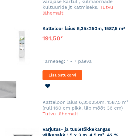
varajase kartuli, külmaõrnade
kultuuride jt katmiseks.
Tutvu
lähemalt
Katteloor laius 6,35x250m, 1587,5 m²
191,50
€
Tarneaeg: 1 - 7 päeva
Lisa ostukorvi
LISA
SOOVINIMEKIRJA
Katteloor laius 6,35x250m, 1587,5 m²
(rull 160 cm pikk, läbimõõt 36 cm)
Tutvu lähemalt
Varjutus- ja tuuletõkkekangas
väikepakk 1,5 x 3 m, 4,5 m², 42 %