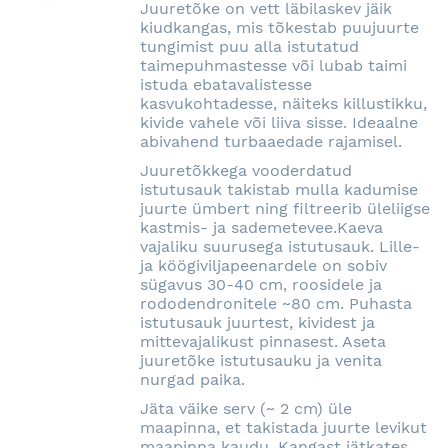
Juuretõke on vett läbilaskev jäik
kiudkangas, mis tõkestab puujuurte
tungimist puu alla istutatud
taimepuhmastesse või lubab taimi
istuda ebatavalistesse
kasvukohtadesse, näiteks killustikku,
kivide vahele või liiva sisse. Ideaalne
abivahend turbaaedade rajamisel.
Juuretõkkega vooderdatud
istutusauk takistab mulla kadumise
juurte ümbert ning filtreerib üleliigse
kastmis- ja sademetevee.Kaeva
vajaliku suurusega istutusauk. Lille-
ja köögiviljapeenardele on sobiv
sügavus 30-40 cm, roosidele ja
rododendronitele ~80 cm. Puhasta
istutusauk juurtest, kividest ja
mittevajalikust pinnasest. Aseta
juuretõke istutusauku ja venita
nurgad paika.
Jäta väike serv (~ 2 cm) üle
maapinna, et takistada juurte levikut
maapinna kaudu. Kangast jätkates