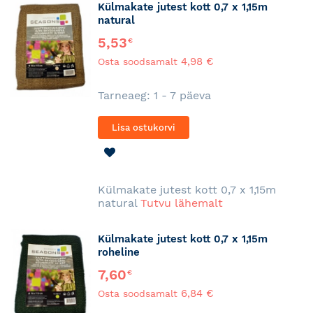
Külmakate jutest kott 0,7 x 1,15m
natural
5,53
€
4,98 €
Osta soodsamalt
Tarneaeg: 1 - 7 päeva
Lisa ostukorvi
LISA
SOOVINIMEKIRJA
Külmakate jutest kott 0,7 x 1,15m
natural
Tutvu lähemalt
Külmakate jutest kott 0,7 x 1,15m
roheline
7,60
€
6,84 €
Osta soodsamalt