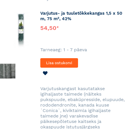
Varjutus- ja tuuletõkkekangas 1,5 x 50
m, 75 m², 42%
54,50
€
Tarneaeg: 1 - 7 päeva
Lisa ostukorvi
LISA
SOOVINIMEKIRJA
Varjutuskangast kasutatakse
igihaljaste taimede (näiteks
pukspuude, ebaküpresside, elupuude,
rododendronite, kanada kuuse
`Conica`, kiviktaimla igihaljaste
taimede jne) varakevadise
päikesepõletuse kaitseks ja
okaspuude istutusjärgseks