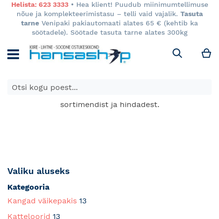
Helista: 623 3333
• Hea klient! Puudub miinimumtellimuse
nõue ja komplekteerimistasu – telli vaid vajalik.
Tasuta
tarne
Venipaki pakiautomaati alates 65 € (kehtib ka
söötadele). Söötade tasuta tarne alates 300kg
M
Otsi
E-poes kuvatavad toodete hinnad kehtivad ainult e-
poes ja võivad erineda Keila ja Tartu poodide
sortimendist ja hindadest.
Valiku aluseks
Kategooria
Kangad väikepakis
13
Katteloorid
13