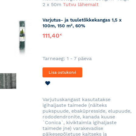
2 x 50m
Tutvu lähemalt
Varjutus- ja tuuletõkkekangas 1,5 x
100m, 150 m², 60%
111,40
€
Tarneaeg: 1 - 7 päeva
Lisa ostukorvi
LISA
SOOVINIMEKIRJA
Varjutuskangast kasutatakse
igihaljaste taimede (näiteks
pukspuude, ebaküpresside, elupuude,
rododendronite, kanada kuuse
`Conica`, kiviktaimla igihaljaste
taimede jne) varakevadise
päikesepõletuse kaitseks ja