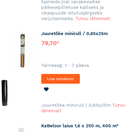
taimede jne) varakevadise
päikesepõletuse kaitseks ja
okaspuude istutusjärgseks
varjutamiseks.
Tutvu lähemalt
Juuretõke minirull / 0,65x25m
79,70
€
Tarneaeg: 1 - 7 päeva
Lisa ostukorvi
LISA
SOOVINIMEKIRJA
Juuretõke minirull / 0,65x25m
Tutvu
lähemalt
Katteloor laius 1,6 x 250 m, 400 m²