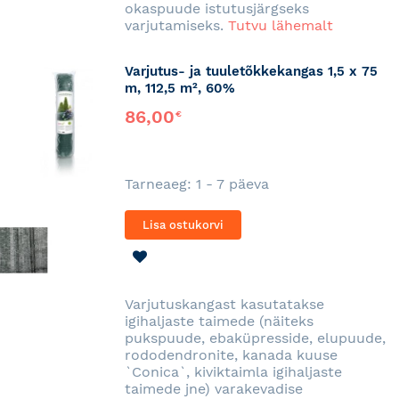
okaspuude istutusjärgseks
varjutamiseks.
Tutvu lähemalt
Varjutus- ja tuuletõkkekangas 1,5 x 75
m, 112,5 m², 60%
86,00
€
Tarneaeg: 1 - 7 päeva
Lisa ostukorvi
LISA
SOOVINIMEKIRJA
Varjutuskangast kasutatakse
igihaljaste taimede (näiteks
pukspuude, ebaküpresside, elupuude,
rododendronite, kanada kuuse
`Conica`, kiviktaimla igihaljaste
taimede jne) varakevadise