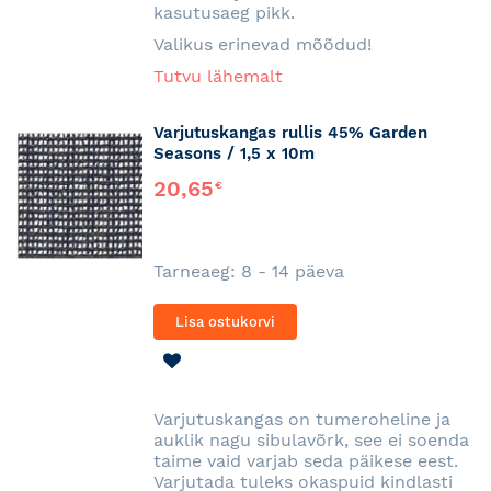
kasutusaeg pikk.
Valikus erinevad mõõdud!
Tutvu lähemalt
Varjutuskangas rullis 45% Garden
Seasons / 1,5 x 10m
20,65
€
Tarneaeg: 8 - 14 päeva
Lisa ostukorvi
LISA
SOOVINIMEKIRJA
Varjutuskangas on tumeroheline ja
auklik nagu sibulavõrk, see ei soenda
taime vaid varjab seda päikese eest.
Varjutada tuleks okaspuid kindlasti