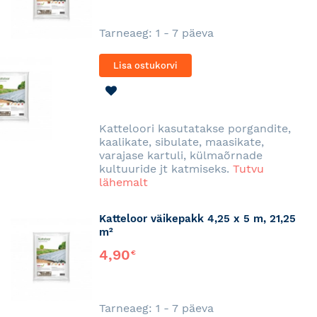
Tarneaeg: 1 - 7 päeva
Lisa ostukorvi
LISA
SOOVINIMEKIRJA
Katteloori kasutatakse porgandite,
kaalikate, sibulate, maasikate,
varajase kartuli, külmaõrnade
kultuuride jt katmiseks.
Tutvu
lähemalt
Katteloor väikepakk 4,25 x 5 m, 21,25
m²
4,90
€
Tarneaeg: 1 - 7 päeva