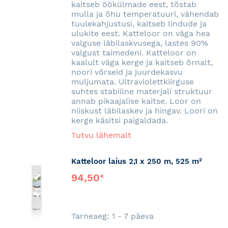
kaitseb öökülmade eest, tõstab
mulla ja õhu temperatuuri, vähendab
tuulekahjustusi, kaitseb lindude ja
ulukite eest. Katteloor on väga hea
valguse läbilaskvusega, lastes 90%
valgust taimedeni. Katteloor on
kaalult väga kerge ja kaitseb õrnalt,
noori võrseid ja juurdekasvu
muljumata. Ultraviolettkiirguse
suhtes stabiilne materjali struktuur
annab pikaajalise kaitse. Loor on
niiskust läbilaskev ja hingav. Loori on
kerge käsitsi paigaldada.
Tutvu lähemalt
Katteloor laius 2,1 x 250 m, 525 m²
94,50
€
Tarneaeg: 1 - 7 päeva