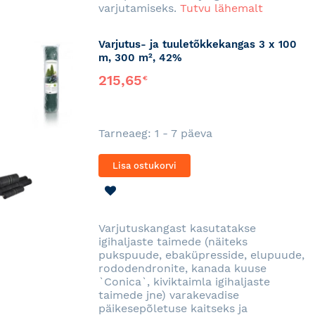
varjutamiseks.
Tutvu lähemalt
Varjutus- ja tuuletõkkekangas 3 x 100
m, 300 m², 42%
215,65
€
Tarneaeg: 1 - 7 päeva
Lisa ostukorvi
LISA
SOOVINIMEKIRJA
Varjutuskangast kasutatakse
igihaljaste taimede (näiteks
pukspuude, ebaküpresside, elupuude,
rododendronite, kanada kuuse
`Conica`, kiviktaimla igihaljaste
taimede jne) varakevadise
päikesepõletuse kaitseks ja