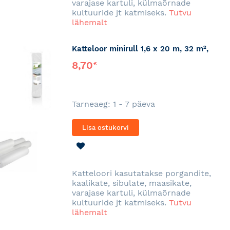
varajase kartuli, külmaõrnade
kultuuride jt katmiseks.
Tutvu
lähemalt
Katteloor minirull 1,6 x 20 m, 32 m²,
8,70
€
Tarneaeg: 1 - 7 päeva
Lisa ostukorvi
LISA
SOOVINIMEKIRJA
Katteloori kasutatakse porgandite,
kaalikate, sibulate, maasikate,
varajase kartuli, külmaõrnade
kultuuride jt katmiseks.
Tutvu
lähemalt