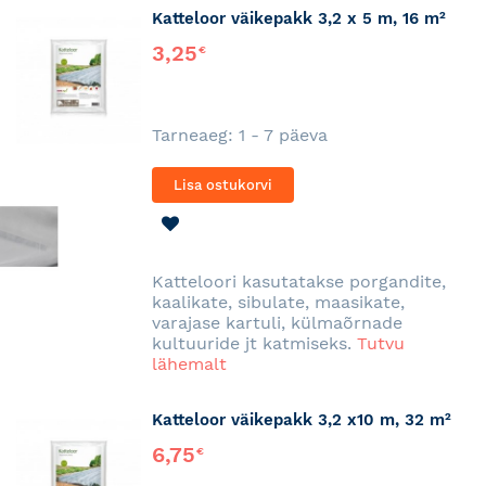
Katteloor väikepakk 3,2 x 5 m, 16 m²
3,25
€
Tarneaeg: 1 - 7 päeva
Lisa ostukorvi
LISA
SOOVINIMEKIRJA
Katteloori kasutatakse porgandite,
kaalikate, sibulate, maasikate,
varajase kartuli, külmaõrnade
kultuuride jt katmiseks.
Tutvu
lähemalt
Katteloor väikepakk 3,2 x10 m, 32 m²
6,75
€