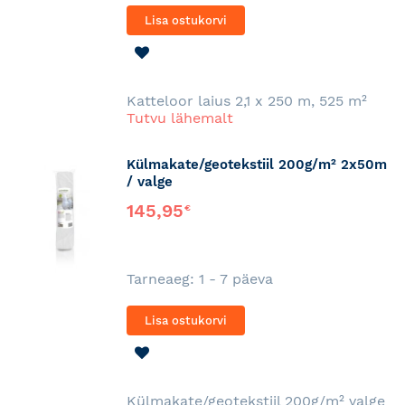
Lisa ostukorvi
LISA
SOOVINIMEKIRJA
Katteloor laius 2,1 x 250 m, 525 m²
Tutvu lähemalt
Külmakate/geotekstiil 200g/m² 2x50m
/ valge
145,95
€
Tarneaeg: 1 - 7 päeva
Lisa ostukorvi
LISA
SOOVINIMEKIRJA
Külmakate/geotekstiil 200g/m² valge