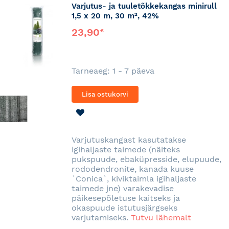
Varjutus- ja tuuletõkkekangas minirull
1,5 x 20 m, 30 m², 42%
23,90
€
Tarneaeg: 1 - 7 päeva
Lisa ostukorvi
LISA
SOOVINIMEKIRJA
Varjutuskangast kasutatakse
igihaljaste taimede (näiteks
pukspuude, ebaküpresside, elupuude,
rododendronite, kanada kuuse
`Conica`, kiviktaimla igihaljaste
taimede jne) varakevadise
päikesepõletuse kaitseks ja
okaspuude istutusjärgseks
varjutamiseks.
Tutvu lähemalt