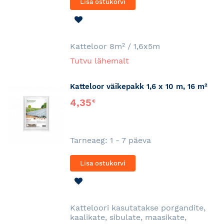
Lisa ostukorvi
LISA
SOOVINIMEKIRJA
Katteloor 8m² / 1,6x5m
Tutvu lähemalt
Katteloor väikepakk 1,6 x 10 m, 16 m²
4,35
€
Tarneaeg: 1 - 7 päeva
Lisa ostukorvi
LISA
SOOVINIMEKIRJA
Katteloori kasutatakse porgandite,
kaalikate, sibulate, maasikate,