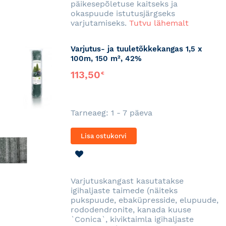
päikesepõletuse kaitseks ja
okaspuude istutusjärgseks
varjutamiseks.
Tutvu lähemalt
Varjutus- ja tuuletõkkekangas 1,5 x
100m, 150 m², 42%
113,50
€
Tarneaeg: 1 - 7 päeva
Lisa ostukorvi
LISA
SOOVINIMEKIRJA
Varjutuskangast kasutatakse
igihaljaste taimede (näiteks
pukspuude, ebaküpresside, elupuude,
rododendronite, kanada kuuse
`Conica`, kiviktaimla igihaljaste