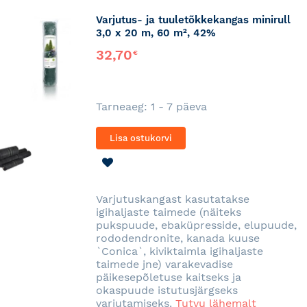
Varjutus- ja tuuletõkkekangas minirull
3,0 x 20 m, 60 m², 42%
32,70
€
Tarneaeg: 1 - 7 päeva
Lisa ostukorvi
LISA
SOOVINIMEKIRJA
Varjutuskangast kasutatakse
igihaljaste taimede (näiteks
pukspuude, ebaküpresside, elupuude,
rododendronite, kanada kuuse
`Conica`, kiviktaimla igihaljaste
taimede jne) varakevadise
päikesepõletuse kaitseks ja
okaspuude istutusjärgseks
varjutamiseks.
Tutvu lähemalt