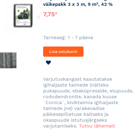
väikepakk 3 x 3 m, 9 m², 42 %
7,75
€
Tarneaeg: 1 - 7 päeva
Lisa ostukorvi
LISA
SOOVINIMEKIRJA
Varjutuskangast kasutatakse
igihaljaste taimede (näiteks
pukspuude, ebaküpresside, elupuude,
rododendronite, kanada kuuse
`Conica`, kiviktaimla igihaljaste
taimede jne) varakevadise
päikesepõletuse kaitseks ja
okaspuude istutusjärgseks
varjutamiseks.
Tutvu lähemalt