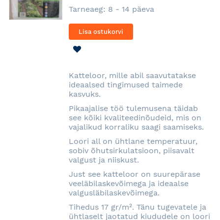
Tarneaeg: 8 - 14 päeva
Lisa ostukorvi
LISA
SOOVINIMEKIRJA
Katteloor, mille abil saavutatakse
ideaalsed tingimused taimede
kasvuks.
Pikaajalise töö tulemusena täidab
see kõiki kvaliteedinõudeid, mis on
vajalikud korraliku saagi saamiseks.
Loori all on ühtlane temperatuur,
sobiv õhutsirkulatsioon, piisavalt
valgust ja niiskust.
Just see katteloor on suurepärase
veeläbilaskevõimega ja ideaalse
valgusläbilaskevõimega.
Tihedus 17 gr/m². Tänu tugevatele ja
ühtlaselt jaotatud kiududele on loori