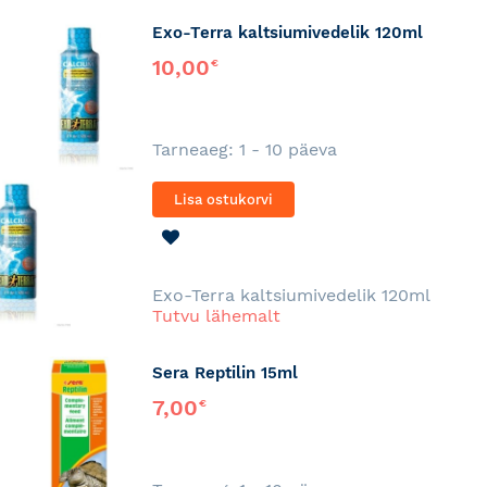
Exo-Terra kaltsiumivedelik 120ml
10,00
€
Tarneaeg: 1 - 10 päeva
Lisa ostukorvi
LISA
SOOVINIMEKIRJA
Exo-Terra kaltsiumivedelik 120ml
Tutvu lähemalt
Sera Reptilin 15ml
7,00
€