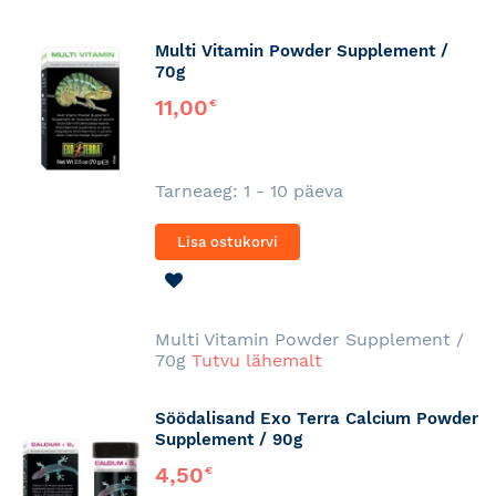
Multi Vitamin Powder Supplement /
70g
11,00
€
Tarneaeg: 1 - 10 päeva
Lisa ostukorvi
LISA
SOOVINIMEKIRJA
Multi Vitamin Powder Supplement /
70g
Tutvu lähemalt
Söödalisand Exo Terra Calcium Powder
Supplement / 90g
4,50
€