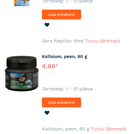
Tarneaeg: 1 - 10 päeva
Lisa ostukorvi
LISA
SOOVINIMEKIRJA
Sera Reptilin 15ml
Tutvu lähemalt
Kaltsium, peen, 80 g
4,00
€
Tarneaeg: 1 - 10 päeva
Lisa ostukorvi
LISA
SOOVINIMEKIRJA
Kaltsium, peen, 80 g
Tutvu lähemalt