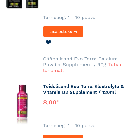
Tarneaeg: 1 - 10 päeva
Lisa ostukorvi
LISA
SOOVINIMEKIRJA
Söödalisand Exo Terra Calcium
Powder Supplement / 90g
Tutvu
lähemalt
Toidulisand Exo Terra Electrolyte &
Vitamin D3 Supplement / 120ml
8,00
€
Tarneaeg: 1 - 10 päeva