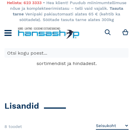
Helista: 623 3333
• Hea klient! Puudub miinimumtellimuse
nõue ja komplekteerimistasu – telli vaid vajalik.
Tasuta
tarne
Venipaki pakiautomaati alates 65 € (kehtib ka
söötadele). Söötade tasuta tarne alates 300kg
M
Otsi
E-poes kuvatavad toodete hinnad kehtivad ainult e-
poes ja võivad erineda Keila ja Tartu poodide
sortimendist ja hindadest.
Lisandid
8
toodet