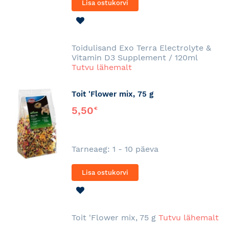
Lisa ostukorvi
LISA
SOOVINIMEKIRJA
Toidulisand Exo Terra Electrolyte &
Vitamin D3 Supplement / 120ml
Tutvu lähemalt
Toit 'Flower mix, 75 g
5,50
€
Tarneaeg: 1 - 10 päeva
Lisa ostukorvi
LISA
SOOVINIMEKIRJA
Toit 'Flower mix, 75 g
Tutvu lähemalt