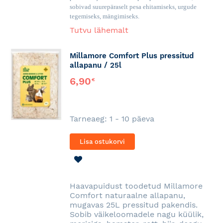
sobivad suurepäraselt pesa ehitamiseks, urgude
tegemiseks, mängimiseks.
Tutvu lähemalt
Millamore Comfort Plus pressitud
allapanu / 25l
6,90
€
Tarneaeg: 1 - 10 päeva
Lisa ostukorvi
LISA
SOOVINIMEKIRJA
Haavapuidust toodetud Millamore
Comfort naturaalne allapanu,
mugavas 25L pressitud pakendis.
Sobib väikeloomadele nagu küülik,