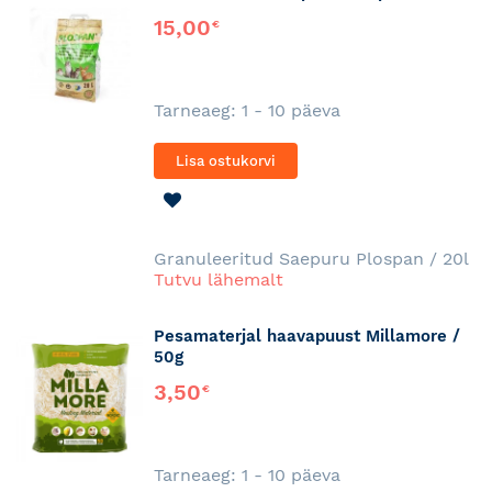
15,00
€
Tarneaeg: 1 - 10 päeva
Lisa ostukorvi
LISA
SOOVINIMEKIRJA
Granuleeritud Saepuru Plospan / 20l
Tutvu lähemalt
Pesamaterjal haavapuust Millamore /
50g
3,50
€
Tarneaeg: 1 - 10 päeva