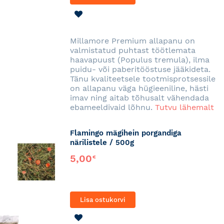
LISA
SOOVINIMEKIRJA
Millamore Premium allapanu on
valmistatud puhtast töötlemata
haavapuust (Populus tremula), ilma
puidu- või paberitööstuse jääkideta.
Tänu kvaliteetsele tootmisprotsessile
on allapanu väga hügieeniline, hästi
imav ning aitab tõhusalt vähendada
ebameeldivaid lõhnu.
Tutvu lähemalt
Flamingo mägihein porgandiga
närilistele / 500g
5,00
€
Lisa ostukorvi
LISA