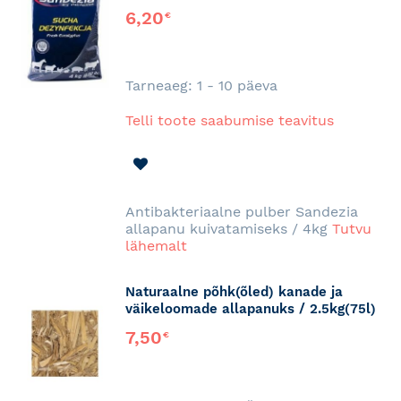
6,20
€
Tarneaeg: 1 - 10 päeva
Telli toote saabumise teavitus
LISA
SOOVINIMEKIRJA
Antibakteriaalne pulber Sandezia
allapanu kuivatamiseks / 4kg
Tutvu
lähemalt
Naturaalne põhk(õled) kanade ja
väikeloomade allapanuks / 2.5kg(75l)
7,50
€