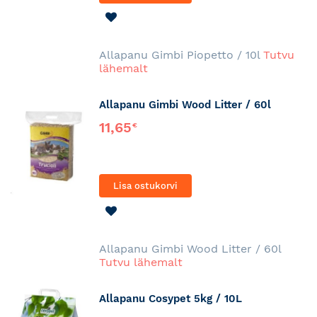
LISA
SOOVINIMEKIRJA
Allapanu Gimbi Piopetto / 10l
Tutvu
lähemalt
Allapanu Gimbi Wood Litter / 60l
11,65
€
Lisa ostukorvi
LISA
SOOVINIMEKIRJA
Allapanu Gimbi Wood Litter / 60l
Tutvu lähemalt
Allapanu Cosypet 5kg / 10L