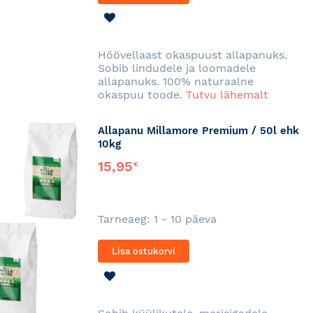
LISA
SOOVINIMEKIRJA
Höövellaast okaspuust allapanuks.
Sobib lindudele ja loomadele
allapanuks. 100% naturaalne
okaspuu toode.
Tutvu lähemalt
Allapanu Millamore Premium / 50l ehk
10kg
15,95
€
Tarneaeg: 1 - 10 päeva
Lisa ostukorvi
LISA
SOOVINIMEKIRJA