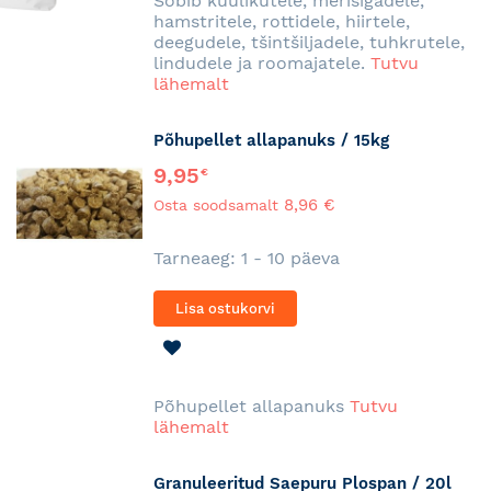
Sobib küülikutele, merisigadele,
hamstritele, rottidele, hiirtele,
deegudele, tšintšiljadele, tuhkrutele,
lindudele ja roomajatele.
Tutvu
lähemalt
Põhupellet allapanuks / 15kg
9,95
€
8,96 €
Osta soodsamalt
Tarneaeg: 1 - 10 päeva
Lisa ostukorvi
LISA
SOOVINIMEKIRJA
Põhupellet allapanuks
Tutvu
lähemalt
Granuleeritud Saepuru Plospan / 20l