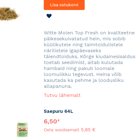
Lisa ostukorvi
LISA
SOOVINIMEKIRJA
Witte Molen Top Fresh on kvaliteetne
päikesekuivatatud hein, mis sobib
küülikutele ning taimtoidulistele
närilistele igapäevaseks
täiendtoiduks. Kõrge kiudainesisaldus
toetab seedimist, aitab kulutada
hambaid ning pakub loomale
loomulikku tegevust. Heina võib
kasutada ka pehme ja loodusliku
allapanuna.
Tutvu lähemalt
Saepuru 64L
6,50
€
5,85 €
Osta soodsamalt