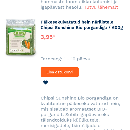
hammaste loomulikku kulumist ja
igapäevast heaolu.
Tutvu lähemalt
Päikesekuivatatud hein närilistele
Chipsi Sunshine Bio porgandiga / 600g
3,95
€
Tarneaeg: 1 - 10 päeva
Lisa ostukorvi
LISA
SOOVINIMEKIRJA
Chipsi Sunshine Bio porgandiga on
kvaliteetne päikesekuivatatud hein,
mis sisaldab aromaatset BIO-
porgandit. Sobib igapäevaseks
täiendtoiduks küülikutele,
merisigadele, tšintšiljadele,