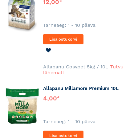
12,00
€
Tarneaeg: 1 - 10 päeva
Lisa ostukorvi
LISA
SOOVINIMEKIRJA
Allapanu Cosypet 5kg / 10L
Tutvu
lähemalt
Allapanu Millamore Premium 10L
4,00
€
Tarneaeg: 1 - 10 päeva
Lisa ostukorvi