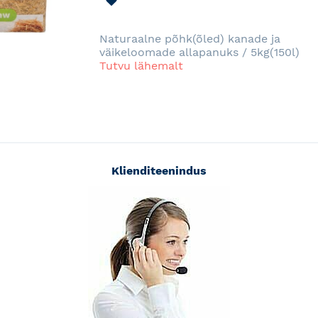
SOOVINIMEKIRJA
Naturaalne põhk(õled) kanade ja
väikeloomade allapanuks / 5kg(150l)
Tutvu lähemalt
Klienditeenindus