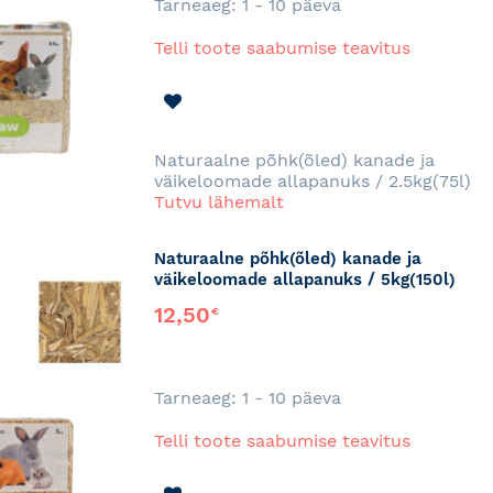
Tarneaeg: 1 - 10 päeva
Telli toote saabumise teavitus
LISA
SOOVINIMEKIRJA
Naturaalne põhk(õled) kanade ja
väikeloomade allapanuks / 2.5kg(75l)
Tutvu lähemalt
Naturaalne põhk(õled) kanade ja
väikeloomade allapanuks / 5kg(150l)
12,50
€
Tarneaeg: 1 - 10 päeva
Telli toote saabumise teavitus
LISA