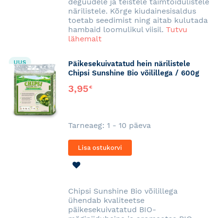
deguudele ja teistele taimtoidulistele
närilistele. Kõrge kiudainesisaldus
toetab seedimist ning aitab kulutada
hambaid loomulikul viisil.
Tutvu
lähemalt
UUS
Päikesekuivatatud hein närilistele
Chipsi Sunshine Bio võilillega / 600g
3,95
€
Tarneaeg: 1 - 10 päeva
Lisa ostukorvi
LISA
SOOVINIMEKIRJA
Chipsi Sunshine Bio võilillega
ühendab kvaliteetse
päikesekuivatatud BIO-