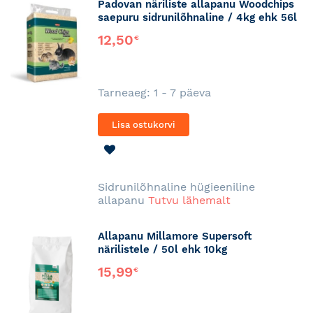
Padovan näriliste allapanu Woodchips
saepuru sidrunilõhnaline / 4kg ehk 56l
12,50
€
Tarneaeg: 1 - 7 päeva
Lisa ostukorvi
LISA
SOOVINIMEKIRJA
Sidrunilõhnaline hügieeniline
allapanu
Tutvu lähemalt
Allapanu Millamore Supersoft
närilistele / 50l ehk 10kg
15,99
€