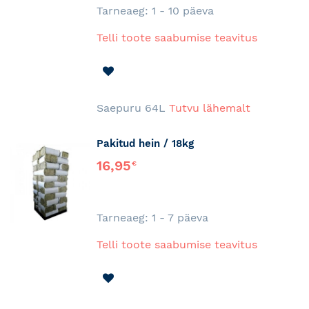
Tarneaeg: 1 - 10 päeva
Telli toote saabumise teavitus
LISA
SOOVINIMEKIRJA
Saepuru 64L
Tutvu lähemalt
Pakitud hein / 18kg
16,95
€
Tarneaeg: 1 - 7 päeva
Telli toote saabumise teavitus
LISA
SOOVINIMEKIRJA