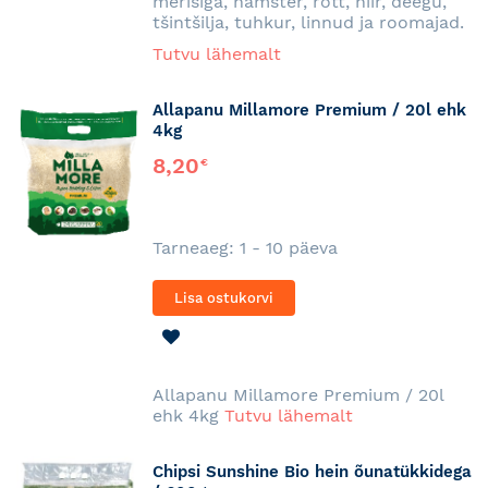
merisiga, hamster, rott, hiir, deegu,
tšintšilja, tuhkur, linnud ja roomajad.
Tutvu lähemalt
Allapanu Millamore Premium / 20l ehk
4kg
8,20
€
Tarneaeg: 1 - 10 päeva
Lisa ostukorvi
LISA
SOOVINIMEKIRJA
Allapanu Millamore Premium / 20l
ehk 4kg
Tutvu lähemalt
Chipsi Sunshine Bio hein õunatükkidega