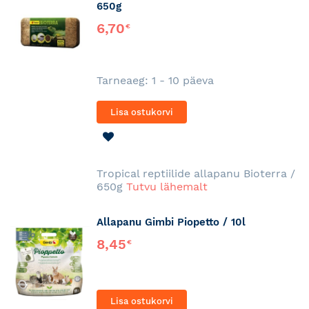
650g
6,70
€
Tarneaeg: 1 - 10 päeva
Lisa ostukorvi
LISA
SOOVINIMEKIRJA
Tropical reptiilide allapanu Bioterra /
650g
Tutvu lähemalt
Allapanu Gimbi Piopetto / 10l
8,45
€
Lisa ostukorvi