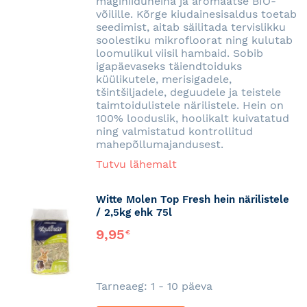
mäginiiduheina ja aromaatse BIO-
võilille. Kõrge kiudainesisaldus toetab
seedimist, aitab säilitada tervislikku
soolestiku mikrofloorat ning kulutab
loomulikul viisil hambaid. Sobib
igapäevaseks täiendtoiduks
küülikutele, merisigadele,
tšintšiljadele, deguudele ja teistele
taimtoidulistele närilistele. Hein on
100% looduslik, hoolikalt kuivatatud
ning valmistatud kontrollitud
mahepõllumajandusest.
Tutvu lähemalt
Witte Molen Top Fresh hein närilistele
/ 2,5kg ehk 75l
9,95
€
Tarneaeg: 1 - 10 päeva