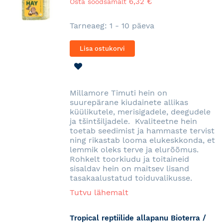
6,32 €
Osta soodsamalt
Tarneaeg: 1 - 10 päeva
Lisa ostukorvi
LISA
SOOVINIMEKIRJA
Millamore Timuti hein on
suurepärane kiudainete allikas
küülikutele, merisigadele, deegudele
ja tšintšiljadele. Kvaliteetne hein
toetab seedimist ja hammaste tervist
ning rikastab looma elukeskkonda, et
lemmik oleks terve ja elurõõmus.
Rohkelt toorkiudu ja toitaineid
sisaldav hein on maitsev lisand
tasakaalustatud toiduvalikusse.
Tutvu lähemalt
Tropical reptiilide allapanu Bioterra /