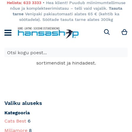
Helista: 623 3333
• Hea klient! Puudub miinimumtellimuse
nõue ja komplekteerimistasu – telli vaid vajalik.
Tasuta
tarne
Venipaki pakiautomaati alates 65 € (kehtib ka
söötadele). Söötade tasuta tarne alates 300kg
M
Otsi
E-poes kuvatavad toodete hinnad kehtivad ainult e-
poes ja võivad erineda Keila ja Tartu poodide
sortimendist ja hindadest.
Valiku aluseks
Kategooria
Cats Best
6
Millamore
8