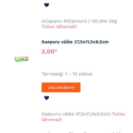
LISA
SOOVINIMEKIRJA
Allapanu Millamore / 10l ehk 2kg
Tutvu lähemalt
Saepuru väike 37,5x11,5x8,5cm
2,00
€
Tarneaeg: 1 - 10 päeva
Lisa ostukorvi
LISA
SOOVINIMEKIRJA
Saepuru väike 37,5x11,5x8,5cm
Tutvu
lähemalt