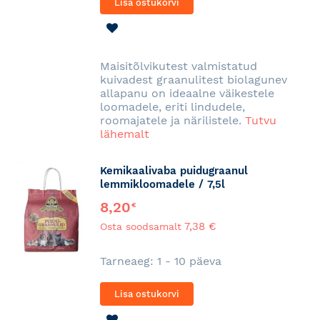
Lisa ostukorvi
LISA
SOOVINIMEKIRJA
Maisitõlvikutest valmistatud
kuivadest graanulitest biolagunev
allapanu on ideaalne väikestele
loomadele, eriti lindudele,
roomajatele ja närilistele.
Tutvu
lähemalt
Kemikaalivaba puidugraanul
lemmikloomadele / 7,5l
8,20
€
7,38 €
Osta soodsamalt
Tarneaeg: 1 - 10 päeva
Lisa ostukorvi
LISA