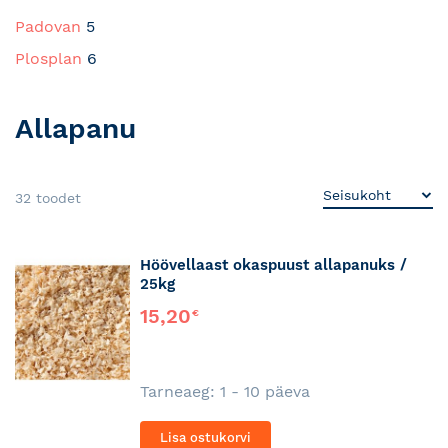
Padovan
5
Plosplan
6
Allapanu
32
toodet
Höövellaast okaspuust allapanuks /
25kg
15,20
€
Tarneaeg: 1 - 10 päeva
Lisa ostukorvi