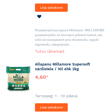
Lisa ostukorvi
LISA
SOOVINIMEKIRJA
Pesamaterjal haavapuust Millamore. MILLAMORE
pesamaterjaliks on haavapuu pehmed laastud, mis
sobivad suurepäraselt pesa ehitamiseks, urgude
tegemiseks, mängimiseks.
Tutvu lähemalt
Allapanu Millamore Supersoft
närilistele / 10l ehk 2kg
4,60
€
Tarneaeg: 1 - 10 päeva
Lisa ostukorvi