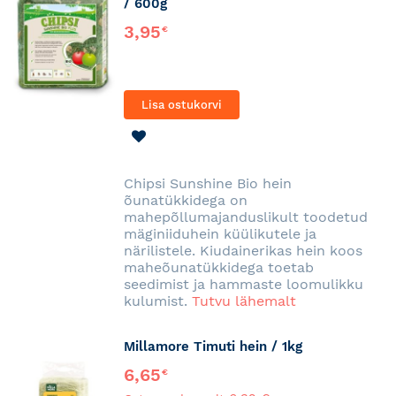
/ 600g
3,95
€
Lisa ostukorvi
LISA
SOOVINIMEKIRJA
Chipsi Sunshine Bio hein
õunatükkidega on
mahepõllumajanduslikult toodetud
mäginiiduhein küülikutele ja
närilistele. Kiudainerikas hein koos
maheõunatükkidega toetab
seedimist ja hammaste loomulikku
kulumist.
Tutvu lähemalt
Millamore Timuti hein / 1kg
6,65
€