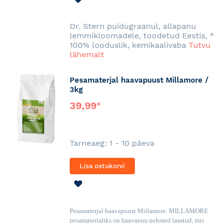
SOOVINIMEKIRJA
Dr. Stern puidugraanul, allapanu
lemmikloomadele, toodetud Eestis, *
100% looduslik, kemikaalivaba
Tutvu
lähemalt
Pesamaterjal haavapuust Millamore /
3kg
39,99
€
Tarneaeg: 1 - 10 päeva
Lisa ostukorvi
LISA
SOOVINIMEKIRJA
Pesamaterjal haavapuust Millamore. MILLAMORE
pesamaterjaliks on haavapuu pehmed laastud, mis