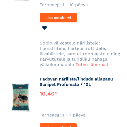
Tarneaeg: 1 - 10 päeva
Lisa ostukorvi
LISA
SOOVINIMEKIRJA
Sobib väikestele närilistele:
hamstritele, hiirtele, rottidele,
liivahiirtele, samuti roomajatele ning
karvututele ja tundliku nahaga
väikeloomadele
Tutvu lähemalt
Padovan näriliste/lindude allapanu
Sanipet Profumato / 10L
10,40
€
Tarneaeg: 1 - 7 päeva