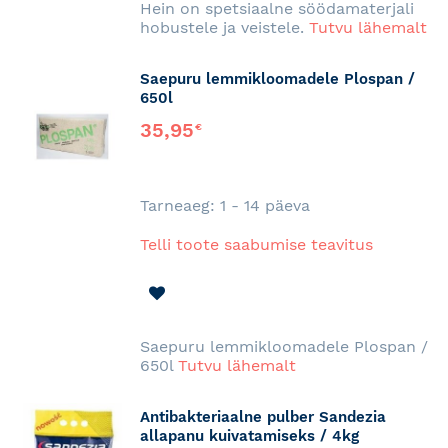
Hein on spetsiaalne söödamaterjali
hobustele ja veistele.
Tutvu lähemalt
Saepuru lemmikloomadele Plospan /
650l
35,95
€
Tarneaeg: 1 - 14 päeva
Telli toote saabumise teavitus
LISA
SOOVINIMEKIRJA
Saepuru lemmikloomadele Plospan /
650l
Tutvu lähemalt
Antibakteriaalne pulber Sandezia
allapanu kuivatamiseks / 4kg