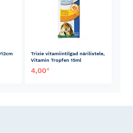
 Ø12cm
Trixie vitamiintilgad närilistele,
Vitamin Tropfen 15ml
4,00
€