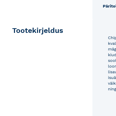
Pärito
Tootekirjeldus
Chi
kva
mäg
kiu
soo
loo
lis
isuä
väik
nin