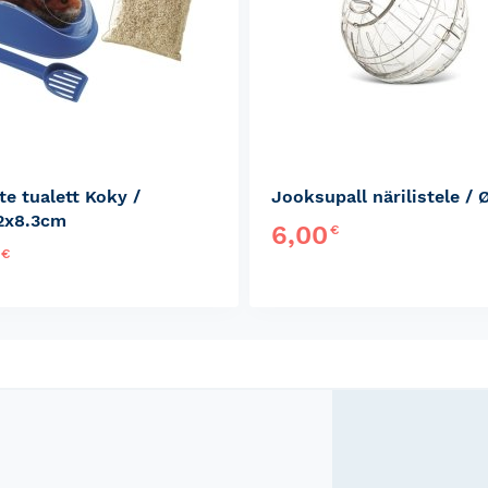
te tualett Koky /
Jooksupall närilistele /
2x8.3cm
6,00
€
0
€