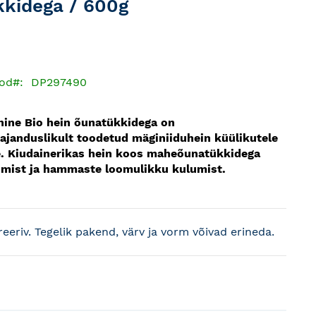
kidega / 600g
od
DP297490
hine Bio hein õunatükkidega on
janduslikult toodetud mäginiiduhein küülikutele
ele. Kiudainerikas hein koos maheõunatükkidega
imist ja hammaste loomulikku kulumist.
treeriv. Tegelik pakend, värv ja vorm võivad erineda.