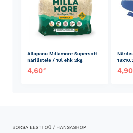
Allapanu Millamore Supersoft
Närilis
närilistele / 10l ehk 2kg
18x10.
4,60
4,9
€
BORSA EESTI OÜ / HANSASHOP