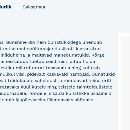
luriik
Saksamaa
psi Sunshine Bio hein õunatükkidega ühendab
liteetse mahepõllumajanduslikult kasvatatud
iniiduheina ja maitsvad maheõunatükid. Kõrge
dainesisaldus toetab seedimist, aitab hoida
lestiku mikrofloorat tasakaalus ning kulutab
mulikul viisil pidevalt kasvavaid hambaid. Õunatükid
avad toidulauale vaheldust ja muudavad heina eriti
ratavaks küülikutele ning teistele taimtoidulistele
eloomadele. Toode ei sisalda kunstlikke lisaaineid
g sobib igapäevaseks täiendavaks söödaks.