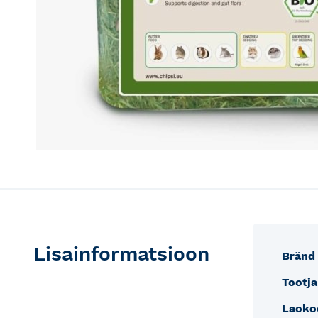
Skip
to
the
beginning
of
the
Lisainformatsioon
Lisain
images
Bränd
gallery
Tootja
Laoko