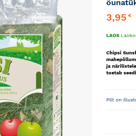
õunatük
3,95
€
LAOS
Laoko
Chipsi Suns
mahepõlluma
ja närilist
toetab seed
Pilt on illus