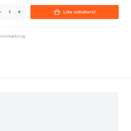
Lisa ostukorvi
vinimekirja