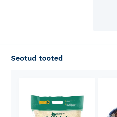
Seotud tooted
Skip
carousel