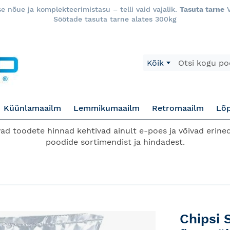
 nõue ja komplekteerimistasu – telli vaid vajalik.
Tasuta tarne
V
Söötade tasuta tarne alates 300kg
Otsi
Kõik
Küünlamaailm
Lemmikumaailm
Retromaailm
Lõ
d toodete hinnad kehtivad ainult e-poes ja võivad erined
poodide sortimendist ja hindadest.
Chipsi 