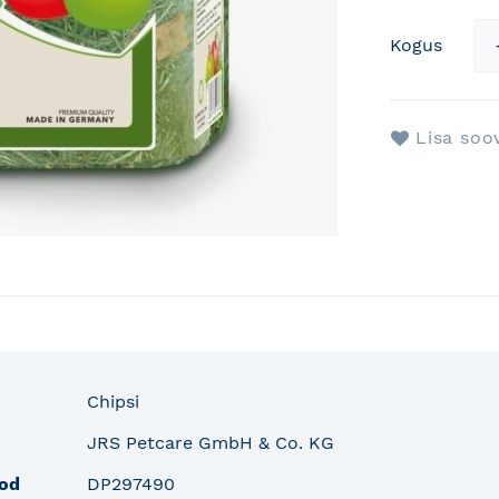
Kogus
Lisa soo
fo
Chipsi
JRS Petcare GmbH & Co. KG
od
DP297490