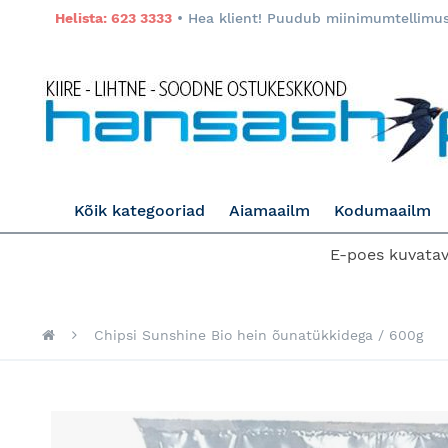
Helista: 623 3333
• Hea klient! Puudub miinimumtellimuse
Kõik kategooriad
Aiamaailm
Kodumaailm
E-poes kuvatava
Chipsi Sunshine Bio hein õunatükkidega / 600g
Skip
to