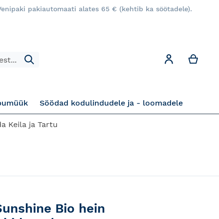
enipaki pakiautomaati alates 65 € (kehtib ka söötadele).
Minu
Minu konto
Otsi
pumüük
Söödad kodulindudele ja - loomadele
a Keila ja Tartu
Sunshine Bio hein