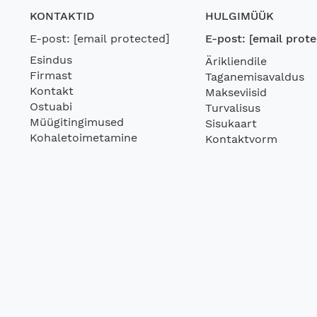
KONTAKTID
HULGIMÜÜK
E-post:
[email protected]
E-post:
[email prote
Esindus
Ärikliendile
Firmast
Taganemisavaldus
Kontakt
Makseviisid
Ostuabi
Turvalisus
Müügitingimused
Sisukaart
Kohaletoimetamine
Kontaktvorm