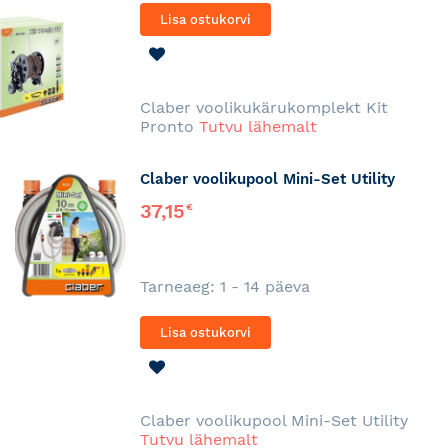
Lisa ostukorvi
LISA
SOOVINIMEKIRJA
Claber voolikukärukomplekt Kit
Pronto
Tutvu lähemalt
Claber voolikupool Mini-Set Utility
37,15
€
Tarneaeg: 1 - 14 päeva
Lisa ostukorvi
LISA
SOOVINIMEKIRJA
Claber voolikupool Mini-Set Utility
Tutvu lähemalt