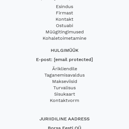
Esindus
Firmast
Kontakt
Ostuabi
Müügitingimused
Kohaletoimetamine
HULGIMÜÜK
E-post:
[email protected]
Ärikliendile
Taganemisavaldus
Makseviisid
Turvalisus
Sisukaart
Kontaktvorm
JURIIDILINE AADRESS
Borsa Eesti OÜ