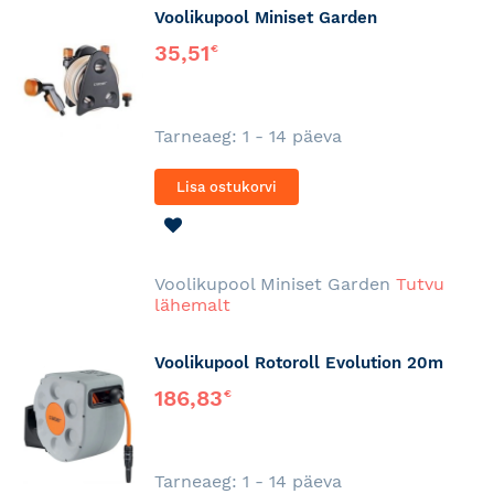
Voolikupool Miniset Garden
35,51
€
Tarneaeg: 1 - 14 päeva
Lisa ostukorvi
LISA
SOOVINIMEKIRJA
Voolikupool Miniset Garden
Tutvu
lähemalt
Voolikupool Rotoroll Evolution 20m
186,83
€
Tarneaeg: 1 - 14 päeva