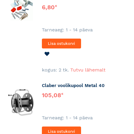
6,80
€
Tarneaeg: 1 - 14 päeva
Lisa ostukorvi
LISA
SOOVINIMEKIRJA
kogus: 2 tk.
Tutvu lähemalt
Claber voolikupool Metal 40
105,08
€
Tarneaeg: 1 - 14 päeva
Lisa ostukorvi