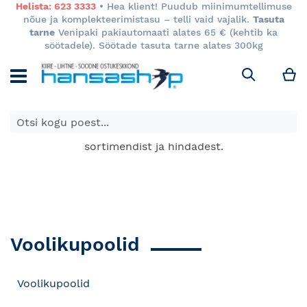
Helista: 623 3333
• Hea klient! Puudub miinimumtellimuse
nõue ja komplekteerimistasu – telli vaid vajalik.
Tasuta
tarne
Venipaki pakiautomaati alates 65 € (kehtib ka
söötadele). Söötade tasuta tarne alates 300kg
M
Otsi
E-poes kuvatavad toodete hinnad kehtivad ainult e-
poes ja võivad erineda Keila ja Tartu poodide
sortimendist ja hindadest.
Voolikupoolid
Voolikupoolid