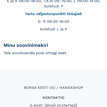
E ja R 09:00-18:00, T;K;N 09:-15:00, L 09:00-14:00.
Suletud: P
Tartu väljastuspunkti tööajad:
E- R 09:00-16:00
Suletud: L ja P
Minu soovinimekiri
Teie sooviloendis pole ühtegi eset.
BORSA EESTI OÜ / HANSASHOP
KONTAKTID
E-post:
[email protected]