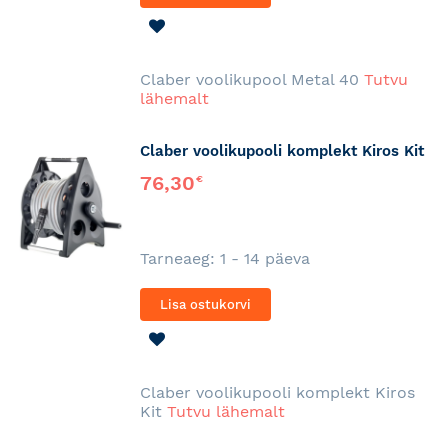
LISA
SOOVINIMEKIRJA
Claber voolikupool Metal 40
Tutvu
lähemalt
Claber voolikupooli komplekt Kiros Kit
76,30
€
Tarneaeg: 1 - 14 päeva
Lisa ostukorvi
LISA
SOOVINIMEKIRJA
Claber voolikupooli komplekt Kiros
Kit
Tutvu lähemalt