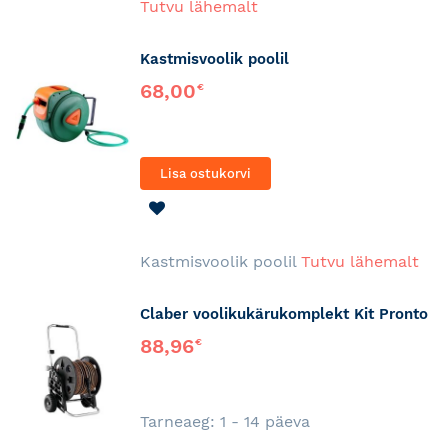
Tutvu lähemalt
Kastmisvoolik poolil
68,00
€
Lisa ostukorvi
LISA
SOOVINIMEKIRJA
Kastmisvoolik poolil
Tutvu lähemalt
Claber voolikukärukomplekt Kit Pronto
88,96
€
Tarneaeg: 1 - 14 päeva