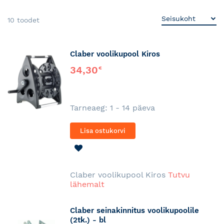
10
toodet
Claber voolikupool Kiros
34,30
€
Tarneaeg: 1 - 14 päeva
Lisa ostukorvi
LISA
SOOVINIMEKIRJA
Claber voolikupool Kiros
Tutvu
lähemalt
Claber seinakinnitus voolikupoolile
(2tk.) - bl