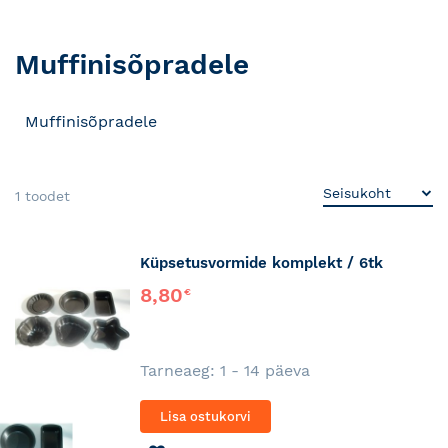
Muffinisõpradele
Muffinisõpradele
1
toodet
Küpsetusvormide komplekt / 6tk
8,80
€
Tarneaeg: 1 - 14 päeva
Lisa ostukorvi