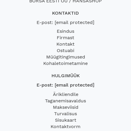
BORSA EESTI OÜ / HANSASHOP
KONTAKTID
E-post:
[email protected]
Esindus
Firmast
Kontakt
Ostuabi
Müügitingimused
Kohaletoimetamine
HULGIMÜÜK
E-post:
[email protected]
Ärikliendile
Taganemisavaldus
Makseviisid
Turvalisus
Sisukaart
Kontaktvorm