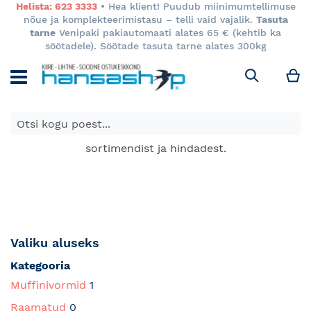
Helista: 623 3333
• Hea klient! Puudub miinimumtellimuse
nõue ja komplekteerimistasu – telli vaid vajalik.
Tasuta
tarne
Venipaki pakiautomaati alates 65 € (kehtib ka
söötadele). Söötade tasuta tarne alates 300kg
M
Otsi
E-poes kuvatavad toodete hinnad kehtivad ainult e-
poes ja võivad erineda Keila ja Tartu poodide
sortimendist ja hindadest.
Valiku aluseks
Kategooria
Muffinivormid
1
Raamatud
0