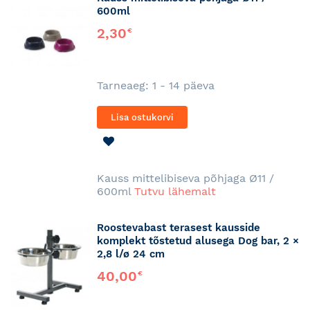
600ml
2,30
€
Tarneaeg: 1 - 14 päeva
Lisa ostukorvi
LISA
SOOVINIMEKIRJA
Kauss mittelibiseva põhjaga Ø11 /
600ml
Tutvu lähemalt
Roostevabast terasest kausside
komplekt tõstetud alusega Dog bar, 2 ×
2,8 l/ø 24 cm
40,00
€