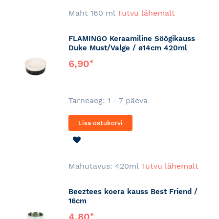
SOOVINIMEKIRJA
Maht 160 ml
Tutvu lähemalt
FLAMINGO Keraamiline Söögikauss
Duke Must/Valge / ø14cm 420ml
6,90
€
Tarneaeg: 1 - 7 päeva
Lisa ostukorvi
LISA
SOOVINIMEKIRJA
Mahutavus: 420ml
Tutvu lähemalt
Beeztees koera kauss Best Friend /
16cm
4,80
€