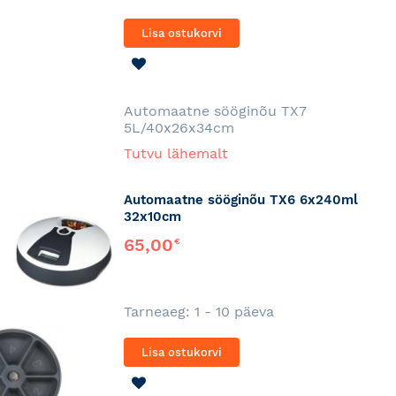
Lisa ostukorvi
LISA
SOOVINIMEKIRJA
Automaatne sööginõu TX7
5L/40x26x34cm
Tutvu lähemalt
Automaatne sööginõu TX6 6x240ml
32x10cm
65,00
€
Tarneaeg: 1 - 10 päeva
Lisa ostukorvi
LISA