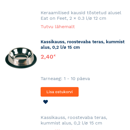
SOOVINIMEKIRJA
Keraamilised kausid tõstetud alusel
Eat on Feet, 2 × 0.3 l/ø 12 cm
Tutvu lähemalt
Kassikauss, roostevaba teras, kummist
alus, 0,2 l/ø 15 cm
2,40
€
Tarneaeg: 1 - 10 päeva
Lisa ostukorvi
LISA
SOOVINIMEKIRJA
Kassikauss, roostevaba teras,
kummist alus, 0,2 l/ø 15 cm