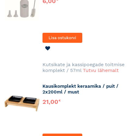
6,00
Lisa ostukorvi
LISA
SOOVINIMEKIRJA
Kutsikate ja kassipoegade toitmise
komplekt / 57ml
Tutvu lähemalt
Kausikomplekt keraamika / puit /
2x200ml / must
21,00
€