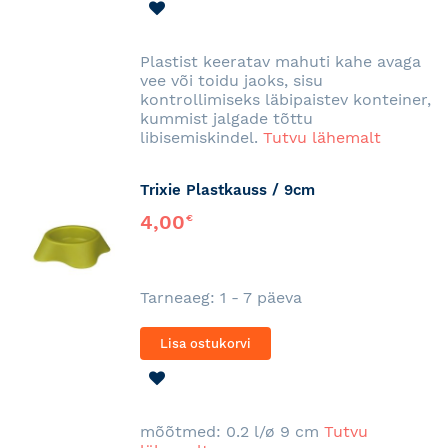
LISA
SOOVINIMEKIRJA
Plastist keeratav mahuti kahe avaga
vee või toidu jaoks, sisu
kontrollimiseks läbipaistev konteiner,
kummist jalgade tõttu
libisemiskindel.
Tutvu lähemalt
Trixie Plastkauss / 9cm
4,00
€
Tarneaeg: 1 - 7 päeva
Lisa ostukorvi
LISA
SOOVINIMEKIRJA
mõõtmed: 0.2 l/ø 9 cm
Tutvu