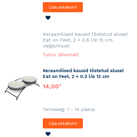
Lisa ostukorvi
LISA
SOOVINIMEKIRJA
Keraamilised kausid tõstetud alusel
Eat on Feet, 2 × 0.6 l/ø 15 cm,
valge/must
Tutvu lähemalt
Keraamilised kausid tõstetud alusel
Eat on Feet, 2 × 0.3 l/ø 12 cm
14,00
€
Tarneaeg: 1 - 14 päeva
Lisa ostukorvi
LISA