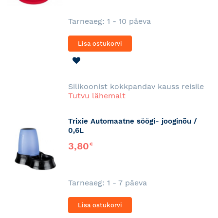
Tarneaeg: 1 - 10 päeva
Lisa ostukorvi
LISA
SOOVINIMEKIRJA
Silikoonist kokkpandav kauss reisile
Tutvu lähemalt
Trixie Automaatne söögi- jooginõu /
0,6L
3,80
€
Tarneaeg: 1 - 7 päeva
Lisa ostukorvi