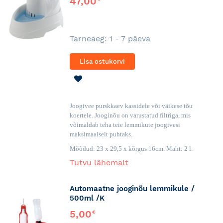
47,00
Tarneaeg: 1 - 7 päeva
Lisa ostukorvi
LISA
SOOVINIMEKIRJA
Joogivee purskkaev kassidele või väikese tõu
koertele. Jooginõu on varustatud filtriga, mis
võimaldab teha teie lemmikute joogivesi
maksimaalselt puhtaks.
Mõõdud: 23 x 29,5 x kõrgus 16cm. Maht: 2 l.
Tutvu lähemalt
Automaatne jooginõu lemmikule /
500ml /K
5,00
€