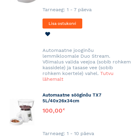
Tarneaeg: 1 - 7 päeva
Lisa ostukorvi
LISA
SOOVINIMEKIRJA
Automaatne jooginõu
lemmikloomale Duo Stream.
Võimalus valida veejoa (sobib rohkem
kassidele) ja tasase vee (sobib
rohkem koertele) vahel.
Tutvu
lähemalt
Automaatne sööginõu TX7
5L/40x26x34cm
100,00
€
Tarneaeg: 1 - 10 päeva