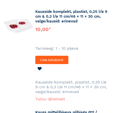
Kausside komplekt, plastist, 0,25 l/ø 9
cm & 0,3 l/ø 11 cm/46 × 11 × 30 cm,
valge/kausid: erinevad
10,00
€
Tarneaeg: 1 - 10 päeva
Lisa ostukorvi
LISA
SOOVINIMEKIRJA
Kausside komplekt, plastist, 0,25 l/ø
9 cm & 0,3 l/ø 11 cm/46 × 11 × 30 cm,
valge/kausid: erinevad
Tutvu lähemalt
Kauss mittelibiseva põhjaga Ø11 /