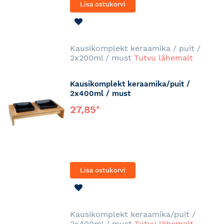
Lisa ostukorvi
LISA
SOOVINIMEKIRJA
Kausikomplekt keraamika / puit /
2x200ml / must
Tutvu lähemalt
Kausikomplekt keraamika/puit /
2x400ml / must
27,85
€
Lisa ostukorvi
LISA
SOOVINIMEKIRJA
Kausikomplekt keraamika/puit /
2x400ml / must
Tutvu lähemalt