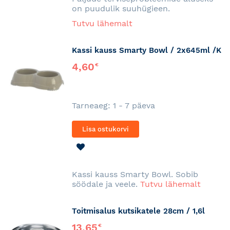
on puudulik suuhügieen.
Tutvu lähemalt
Kassi kauss Smarty Bowl / 2x645ml /K
4,60
€
Tarneaeg: 1 - 7 päeva
Lisa ostukorvi
LISA
SOOVINIMEKIRJA
Kassi kauss Smarty Bowl. Sobib
söödale ja veele.
Tutvu lähemalt
Toitmisalus kutsikatele 28cm / 1,6l
13,65
€