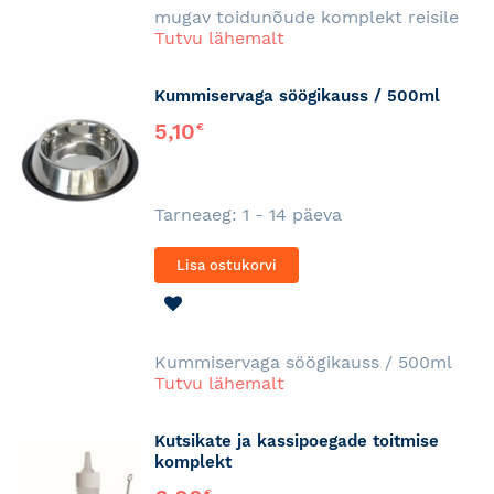
mugav toidunõude komplekt reisile
Tutvu lähemalt
Kummiservaga söögikauss / 500ml
5,10
€
Tarneaeg: 1 - 14 päeva
Lisa ostukorvi
LISA
SOOVINIMEKIRJA
Kummiservaga söögikauss / 500ml
Tutvu lähemalt
Kutsikate ja kassipoegade toitmise
komplekt
€