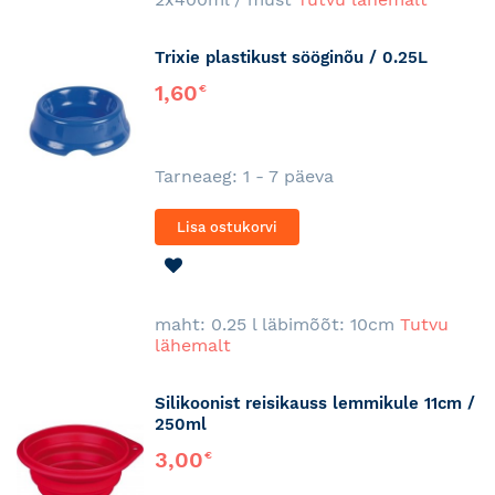
Trixie plastikust sööginõu / 0.25L
1,60
€
Tarneaeg: 1 - 7 päeva
Lisa ostukorvi
LISA
SOOVINIMEKIRJA
maht: 0.25 l läbimõõt: 10cm
Tutvu
lähemalt
Silikoonist reisikauss lemmikule 11cm /
250ml
3,00
€