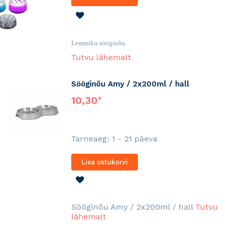
LISA
SOOVINIMEKIRJA
Lemmiku sööginõu.
Tutvu lähemalt
Sööginõu Amy / 2x200ml / hall
10,30
€
Tarneaeg: 1 - 21 päeva
Lisa ostukorvi
LISA
SOOVINIMEKIRJA
Sööginõu Amy / 2x200ml / hall
Tutvu
lähemalt