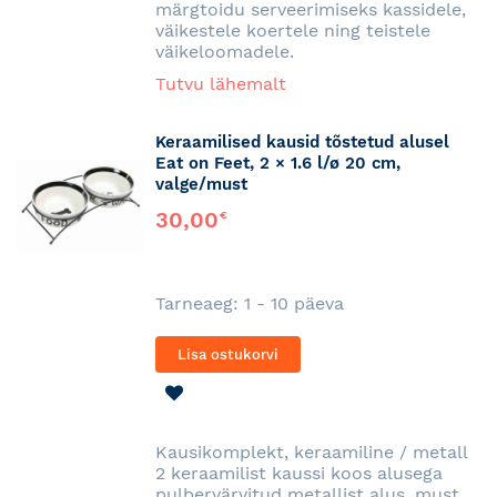
märgtoidu serveerimiseks kassidele,
väikestele koertele ning teistele
väikeloomadele.
Tutvu lähemalt
Keraamilised kausid tõstetud alusel
Eat on Feet, 2 × 1.6 l/ø 20 cm,
valge/must
30,00
€
Tarneaeg: 1 - 10 päeva
Lisa ostukorvi
LISA
SOOVINIMEKIRJA
Kausikomplekt, keraamiline / metall
2 keraamilist kaussi koos alusega
pulbervärvitud metallist alus, must