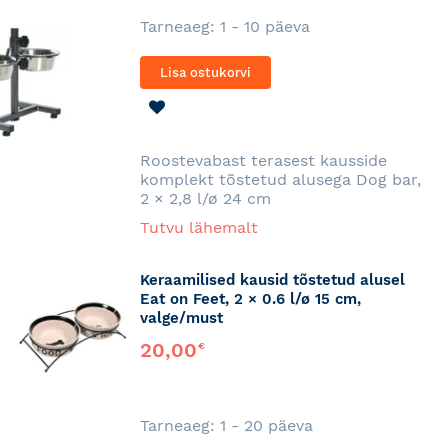
Tarneaeg: 1 - 10 päeva
Lisa ostukorvi
LISA
SOOVINIMEKIRJA
Roostevabast terasest kausside
komplekt tõstetud alusega Dog bar,
2 × 2,8 l/ø 24 cm
Tutvu lähemalt
Keraamilised kausid tõstetud alusel
Eat on Feet, 2 × 0.6 l/ø 15 cm,
valge/must
20,00
€
Tarneaeg: 1 - 20 päeva