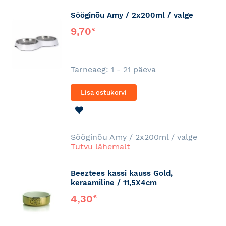
Sööginõu Amy / 2x200ml / valge
9,70
€
Tarneaeg: 1 - 21 päeva
Lisa ostukorvi
LISA
SOOVINIMEKIRJA
Sööginõu Amy / 2x200ml / valge
Tutvu lähemalt
Beeztees kassi kauss Gold,
keraamiline / 11,5X4cm
4,30
€