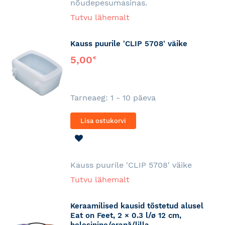
nõudepesumasinas.
Tutvu lähemalt
Kauss puurile 'CLIP 5708' väike
5,00
€
Tarneaeg: 1 - 10 päeva
Lisa ostukorvi
LISA
SOOVINIMEKIRJA
Kauss puurile 'CLIP 5708' väike
Tutvu lähemalt
Keraamilised kausid tõstetud alusel
Eat on Feet, 2 × 0.3 l/ø 12 cm,
helesinine/oranž/lilla