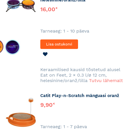
16,00
€
Tarneaeg: 1 - 10 päeva
Lisa ostukorvi
LISA
SOOVINIMEKIRJA
Keraamilised kausid tõstetud alusel
Eat on Feet, 2 × 0.3 l/ø 12 cm,
helesinine/oranž/lilla
Tutvu lähemalt
Catit Play-n-Scratch mänguasi oranž
9,90
€
Tarneaeg: 1 - 7 päeva