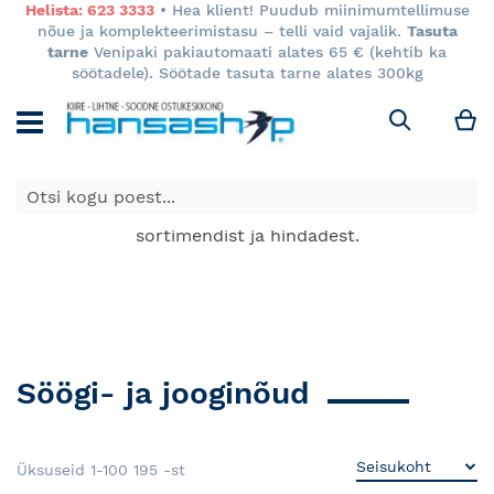
Helista: 623 3333
• Hea klient! Puudub miinimumtellimuse
nõue ja komplekteerimistasu – telli vaid vajalik.
Tasuta
tarne
Venipaki pakiautomaati alates 65 € (kehtib ka
söötadele). Söötade tasuta tarne alates 300kg
M
Otsi
E-poes kuvatavad toodete hinnad kehtivad ainult e-
poes ja võivad erineda Keila ja Tartu poodide
sortimendist ja hindadest.
Söögi- ja jooginõud
Üksuseid
1
-
100
195
-st