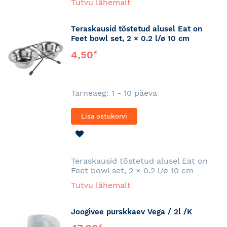
Tutvu lähemalt
Teraskausid tõstetud alusel Eat on
Feet bowl set, 2 × 0.2 l/ø 10 cm
4,50
€
Tarneaeg: 1 - 10 päeva
Lisa ostukorvi
LISA
SOOVINIMEKIRJA
Teraskausid tõstetud alusel Eat on
Feet bowl set, 2 × 0.2 l/ø 10 cm
Tutvu lähemalt
Joogivee purskkaev Vega / 2l /K
€