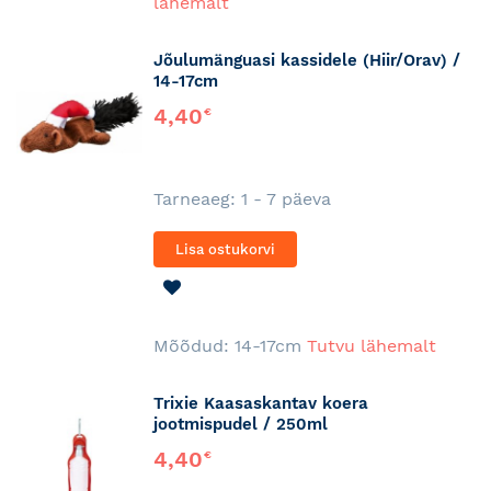
lähemalt
Jõulumänguasi kassidele (Hiir/Orav) /
14-17cm
4,40
€
Tarneaeg: 1 - 7 päeva
Lisa ostukorvi
LISA
SOOVINIMEKIRJA
Mõõdud: 14-17cm
Tutvu lähemalt
Trixie Kaasaskantav koera
jootmispudel / 250ml
4,40
€