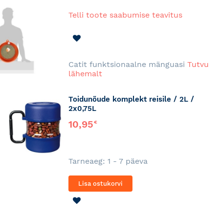
Telli toote saabumise teavitus
LISA
SOOVINIMEKIRJA
Catit funktsionaalne mänguasi
Tutvu
lähemalt
Toidunõude komplekt reisile / 2L /
2x0,75L
10,95
€
Tarneaeg: 1 - 7 päeva
Lisa ostukorvi
LISA
SOOVINIMEKIRJA