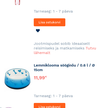
Tarneaeg: 1 - 7 päeva
Lisa ostukorvi
LISA
SOOVINIMEKIRJA
Jootmispudel sobib ideaalselt
reisimiseks ja matkamiseks
Tutvu
lähemalt
Lemmiklooma sööginõu / 0.6 l / Ø
15cm
11,99
€
Tarneaeg: 1 - 7 päeva
Lisa ostukorvi