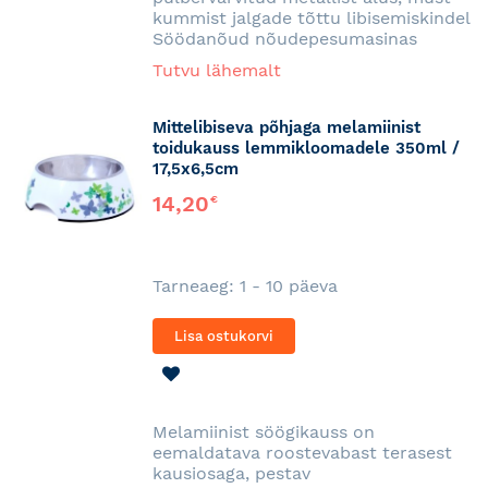
kummist jalgade tõttu libisemiskindel
Söödanõud nõudepesumasinas
Tutvu lähemalt
Mittelibiseva põhjaga melamiinist
toidukauss lemmikloomadele 350ml /
17,5x6,5cm
14,20
€
Tarneaeg: 1 - 10 päeva
Lisa ostukorvi
LISA
SOOVINIMEKIRJA
Melamiinist söögikauss on
eemaldatava roostevabast terasest
kausiosaga, pestav