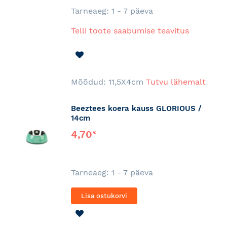
Tarneaeg: 1 - 7 päeva
Telli toote saabumise teavitus
LISA
SOOVINIMEKIRJA
Mõõdud: 11,5X4cm
Tutvu lähemalt
Beeztees koera kauss GLORIOUS /
14cm
4,70
€
Tarneaeg: 1 - 7 päeva
Lisa ostukorvi
LISA