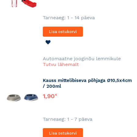
Tarneaeg: 1 - 14 päeva
Lisa ostukorvi
LISA
SOOVINIMEKIRJA
Automaatne jooginõu lemmikule
Tutvu lähemalt
Kauss mittelibiseva põhjaga Ø10,5x4cm
/ 200ml
1,90
€
Tarneaeg: 1 - 7 päeva
Lisa ostukorvi