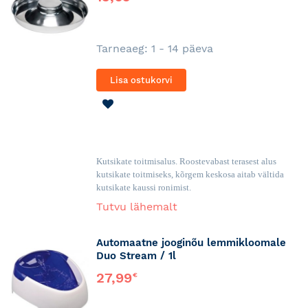
Tarneaeg: 1 - 14 päeva
Lisa ostukorvi
LISA
SOOVINIMEKIRJA
Kutsikate toitmisalus. Roostevabast terasest alus
kutsikate toitmiseks, kõrgem keskosa aitab vältida
kutsikate kaussi ronimist.
Tutvu lähemalt
Automaatne jooginõu lemmikloomale
Duo Stream / 1l
27,99
€