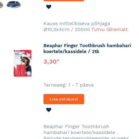
LISA
SOOVINIMEKIRJA
Kauss mittelibiseva põhjaga
Ø10,5x4cm / 200ml
Tutvu lähemalt
Beaphar Finger Toothbrush hambahari
koertele/kassidele / 2tk
3,30
€
Tarneaeg: 1 - 7 päeva
Lisa ostukorvi
LISA
SOOVINIMEKIRJA
Beaphar Finger Toothbrush
hambahari koertele/kassidele .
Paljude terviseprobleemide aluseks