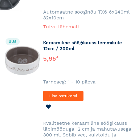
SOOVINIMEKIRJA
Automaatne sööginõu TX6 6x240ml
32x10cm
Tutvu lähemalt
UUS
Keraamiline söögikauss lemmikule
12cm / 300ml
5,95
€
Tarneaeg: 1 - 10 päeva
Lisa ostukorvi
LISA
SOOVINIMEKIRJA
Kvaliteetne keraamiline söögikauss
läbimõõduga 12 cm ja mahutavusega
300 ml. Sobib vee, kuivtoidu ja