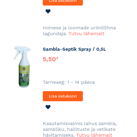
Lisa ostukorvi
LISA
SOOVINIMEKIRJA
Inimese ja loomade uriinilõhna
lagundaja.
Tutvu lähemalt
Sambla-Septik Spray / 0,5L
5,50
€
Tarneaeg: 1 - 14 päeva
Lisa ostukorvi
LISA
SOOVINIMEKIRJA
Kasutamisvalmis lahus sambla,
sambliku, hallituste ja vetikate
hävitamiseks.
Tutvu lähemalt