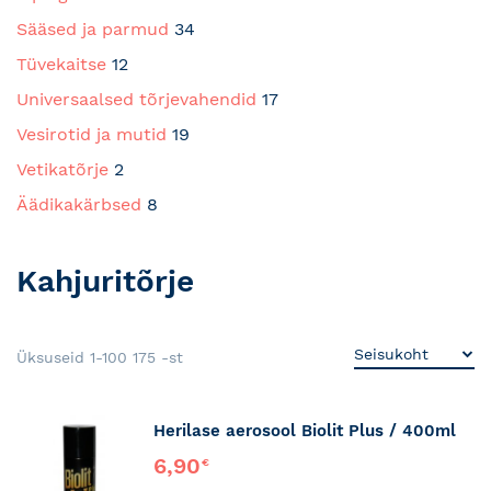
Sääsed ja parmud
34
Tüvekaitse
12
Universaalsed tõrjevahendid
17
Vesirotid ja mutid
19
Vetikatõrje
2
Äädikakärbsed
8
Kahjuritõrje
Üksuseid
1
-
100
175
-st
Herilase aerosool Biolit Plus / 400ml
6,90
€