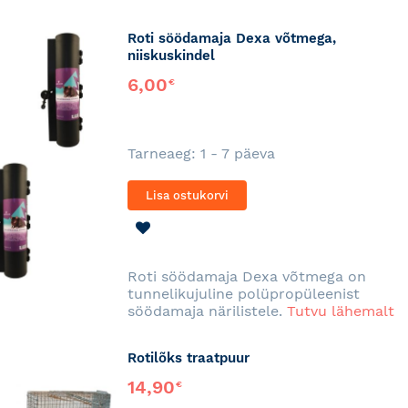
Roti söödamaja Dexa võtmega,
niiskuskindel
6,00
€
Tarneaeg: 1 - 7 päeva
Lisa ostukorvi
LISA
SOOVINIMEKIRJA
Roti söödamaja Dexa võtmega on
tunnelikujuline polüpropüleenist
söödamaja närilistele.
Tutvu lähemalt
Rotilõks traatpuur
14,90
€