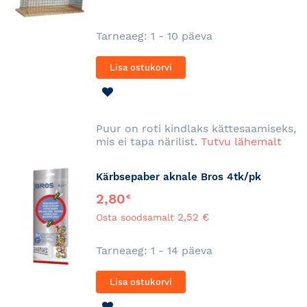
Tarneaeg: 1 - 10 päeva
Lisa ostukorvi
LISA
SOOVINIMEKIRJA
Puur on roti kindlaks kättesaamiseks,
mis ei tapa närilist.
Tutvu lähemalt
Kärbsepaber aknale Bros 4tk/pk
2,80
€
2,52 €
Osta soodsamalt
Tarneaeg: 1 - 14 päeva
Lisa ostukorvi
LISA