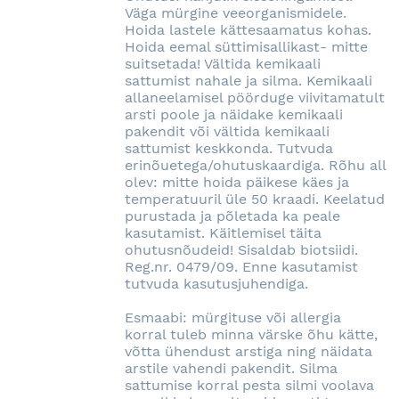
Väga mürgine veeorganismidele.
Hoida lastele kättesaamatus kohas.
Hoida eemal süttimisallikast- mitte
suitsetada! Vältida kemikaali
sattumist nahale ja silma. Kemikaali
allaneelamisel pöörduge viivitamatult
arsti poole ja näidake kemikaali
pakendit või vältida kemikaali
sattumist keskkonda. Tutvuda
erinõuetega/ohutuskaardiga. Rõhu all
olev: mitte hoida päikese käes ja
temperatuuril üle 50 kraadi. Keelatud
purustada ja põletada ka peale
kasutamist. Käitlemisel täita
ohutusnõudeid! Sisaldab biotsiidi.
Reg.nr. 0479/09. Enne kasutamist
tutvuda kasutusjuhendiga.
Esmaabi: mürgituse või allergia
korral tuleb minna värske õhu kätte,
võtta ühendust arstiga ning näidata
arstile vahendi pakendit. Silma
sattumise korral pesta silmi voolava