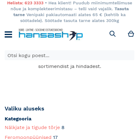
Helista: 623 3333
• Hea klient! Puudub miinimumtellimuse
nõue ja komplekteerimistasu – telli vaid vajalik.
Tasuta
tarne
Venipaki pakiautomaati alates 65 € (kehtib ka
söötadele). Söötade tasuta tarne alates 300kg
M
Otsi
E-poes kuvatavad toodete hinnad kehtivad ainult e-
poes ja võivad erineda Keila ja Tartu poodide
sortimendist ja hindadest.
Valiku aluseks
Kategooria
Nälkjate ja tigude tõrje
8
Feromoonpüünised
17