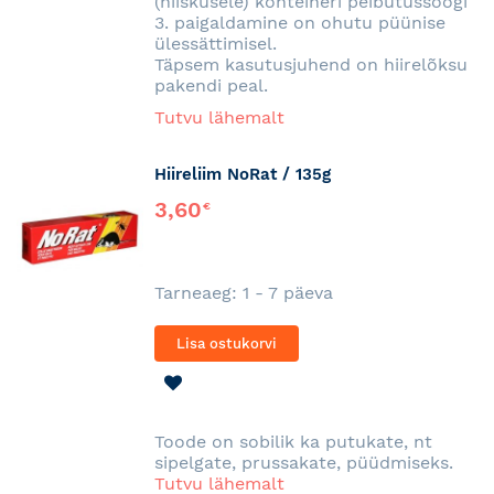
(niiskusele) konteineri peibutussöögi
3. paigaldamine on ohutu püünise
ülessättimisel.
Täpsem kasutusjuhend on hiirelõksu
pakendi peal.
Tutvu lähemalt
Hiireliim NoRat / 135g
3,60
€
Tarneaeg: 1 - 7 päeva
Lisa ostukorvi
LISA
SOOVINIMEKIRJA
Toode on sobilik ka putukate, nt
sipelgate, prussakate, püüdmiseks.
Tutvu lähemalt