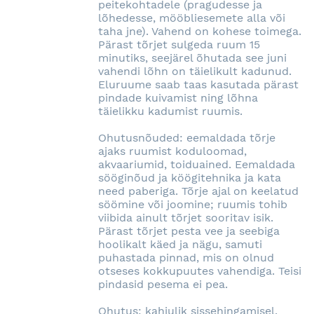
peitekohtadele (pragudesse ja
lõhedesse, mööbliesemete alla või
taha jne). Vahend on kohese toimega.
Pärast tõrjet sulgeda ruum 15
minutiks, seejärel õhutada see juni
vahendi lõhn on täielikult kadunud.
Eluruume saab taas kasutada pärast
pindade kuivamist ning lõhna
täielikku kadumist ruumis.
Ohutusnõuded: eemaldada tõrje
ajaks ruumist koduloomad,
akvaariumid, toiduained. Eemaldada
sööginõud ja köögitehnika ja kata
need paberiga. Tõrje ajal on keelatud
söömine või joomine; ruumis tohib
viibida ainult tõrjet sooritav isik.
Pärast tõrjet pesta vee ja seebiga
hoolikalt käed ja nägu, samuti
puhastada pinnad, mis on olnud
otseses kokkupuutes vahendiga. Teisi
pindasid pesema ei pea.
Ohutus: kahjulik sissehingamisel.