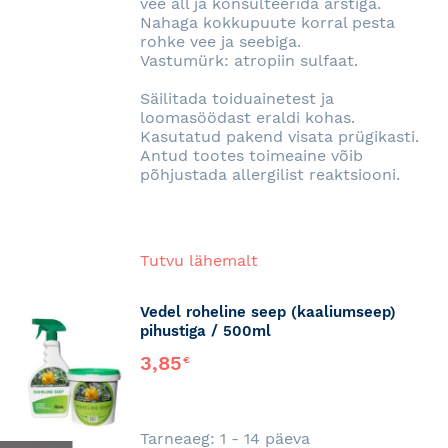
vee all ja konsulteerida arstiga.
Nahaga kokkupuute korral pesta
rohke vee ja seebiga.
Vastumürk: atropiin sulfaat.
Säilitada toiduainetest ja
loomasöödast eraldi kohas.
Kasutatud pakend visata prügikasti.
Antud tootes toimeaine võib
põhjustada allergilist reaktsiooni.
Tutvu lähemalt
Vedel roheline seep (kaaliumseep)
pihustiga / 500ml
3,85
€
Tarneaeg: 1 - 14 päeva