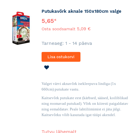
Putukavõrk aknale 150x180cm valge
5,65
€
5,09 €
Osta soodsamalt
Tarneaeg: 1 - 14 päeva
Lisa ostukorvi
LISA
SOOVINIMEKIRJA
Valget värvi aknavõrk isekleepuva lindiga (1x
660cm) putukate vastu.
Kaitsevõrk putukate eest (kärbsed, sääsed, koiliblikad
ning roomavad putukad). Võrk on kiiresti paigaldatav
ning eemaldatav. Peale lahtiliimimist ei jäta jälgi.
Kaitsevõrku võib kasutada igat tüüpi akendel.
Tutvu lähemalt