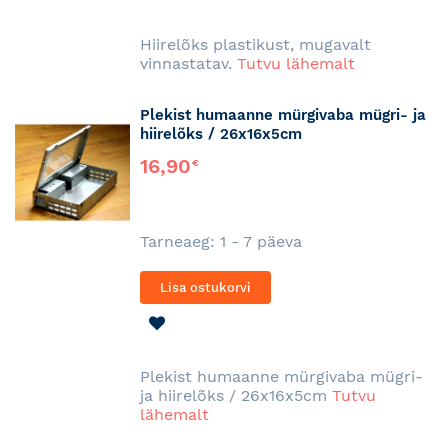
SOOVINIMEKIRJA
Hiirelõks plastikust, mugavalt
vinnastatav.
Tutvu lähemalt
Plekist humaanne mürgivaba mügri- ja
hiirelõks / 26x16x5cm
16,90
€
Tarneaeg: 1 - 7 päeva
Lisa ostukorvi
LISA
SOOVINIMEKIRJA
Plekist humaanne mürgivaba mügri-
ja hiirelõks / 26x16x5cm
Tutvu
lähemalt