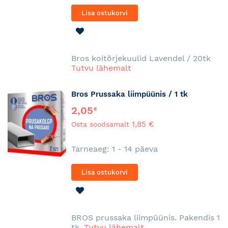
Lisa ostukorvi
LISA
SOOVINIMEKIRJA
Bros koitõrjekuulid Lavendel / 20tk
Tutvu lähemalt
Bros Prussaka liimpüünis / 1 tk
2,05
€
1,85 €
Osta soodsamalt
Tarneaeg: 1 - 14 päeva
Lisa ostukorvi
LISA
SOOVINIMEKIRJA
BROS prussaka liimpüünis. Pakendis 1
tk.
Tutvu lähemalt