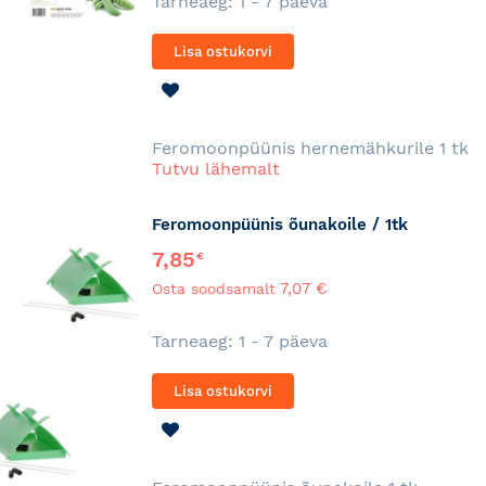
Tarneaeg: 1 - 7 päeva
Lisa ostukorvi
LISA
SOOVINIMEKIRJA
Feromoonpüünis hernemähkurile 1 tk
Tutvu lähemalt
Feromoonpüünis õunakoile / 1tk
7,85
€
7,07 €
Osta soodsamalt
Tarneaeg: 1 - 7 päeva
Lisa ostukorvi
LISA
SOOVINIMEKIRJA