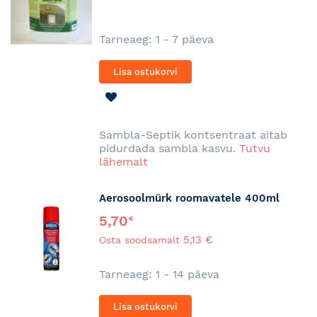
Tarneaeg: 1 - 7 päeva
Lisa ostukorvi
LISA
SOOVINIMEKIRJA
Sambla-Septik kontsentraat aitab
pidurdada sambla kasvu.
Tutvu
lähemalt
Aerosoolmürk roomavatele 400ml
5,70
€
5,13 €
Osta soodsamalt
Tarneaeg: 1 - 14 päeva
Lisa ostukorvi