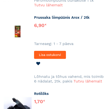
Feromoonpüünis õunakoile 1 tk
Tutvu lähemalt
Prussaka liimpüünis Arox / 2tk
6,90
€
Tarneaeg: 1 - 7 päeva
Lisa ostukorvi
LISA
SOOVINIMEKIRJA
Lõhnatu ja tõhus vahend, mis toimib
6 nädalat, 2tk. pakis
Tutvu lähemalt
Rotilõks
1,70
€