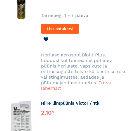
Tarneaeg: 1 - 7 päeva
Lisa ostukorvi
LISA
SOOVINIMEKIRJA
Herilase aerosool Biolit Plus.
Looduslikul toimeainel põhinev
püünis herilaste, vapsikute ja
mitmesuguste teiste kärbeste seireks
välistingimustes, aedades ja
põllumajandushoonetes.
Tutvu
lähemalt
Hiire liimpüünis Victor / 1tk
2,10
€