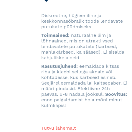
SOOVINIMEKIRJA
Diskreetne, hügieeniline ja
keskkonnasõbralik toode lendavate
putukate püüdmiseks.
Toimeained:
naturaalne liim ja
lõhnaained, mis on atraktiivsed
lendavatele putukatele (kärbsed,
mahlakärbsed, ka sääsed). Ei sisalda
kahjulikke aineid.
Kasutusjuhend:
eemaldada kitsas
riba ja kleebi sellega aknale või
kohtadesse, kus kärbseid esineb.
Seejärel eemaldada lai kaitsepaber. Ei
määri pindasid. Efektiivne 24h
päevas, 6-8 nädala jooksul.
Soovitus:
enne paigaldamist hoia mõni minut
külmkapis!
Tutvu lähemalt