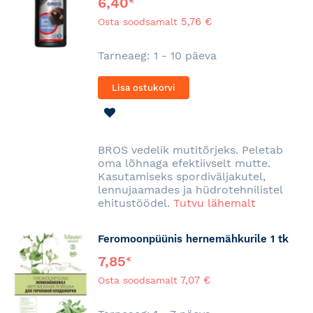
6,40
€
5,76 €
Osta soodsamalt
Tarneaeg: 1 - 10 päeva
Lisa ostukorvi
LISA
SOOVINIMEKIRJA
BROS vedelik mutitõrjeks. Peletab
oma lõhnaga efektiivselt mutte.
Kasutamiseks spordiväljakutel,
lennujaamades ja hüdrotehnilistel
ehitustöödel.
Tutvu lähemalt
Feromoonpüünis hernemähkurile 1 tk
7,85
€
7,07 €
Osta soodsamalt