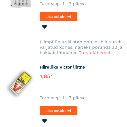
Tarneaeg: 1 - 7 päeva
Lisa ostukorvi
LISA
SOOVINIMEKIRJA
Liimpüünis välistab ohu, et hiir sureb
varjatud kohas, näiteks põranda all ja
hakkab lõhnama.
Tutvu lähemalt
Hiirelõks Victor lihtne
1,85
€
Tarneaeg: 1 - 7 päeva
Lisa ostukorvi
LISA