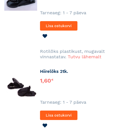
Tarneaeg: 1 - 7 päeva
Lisa ostukorvi
LISA
SOOVINIMEKIRJA
Rotilõks plastikust, mugavalt
vinnastatav.
Tutvu lähemalt
Hiirelõks 2tk.
1,60
€
Tarneaeg: 1 - 7 päeva
Lisa ostukorvi
LISA