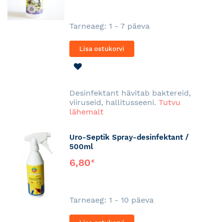
Tarneaeg: 1 - 7 päeva
Lisa ostukorvi
LISA
SOOVINIMEKIRJA
Desinfektant hävitab baktereid,
viiruseid, hallitusseeni.
Tutvu
lähemalt
Uro-Septik Spray-desinfektant /
500ml
6,80
€
Tarneaeg: 1 - 10 päeva