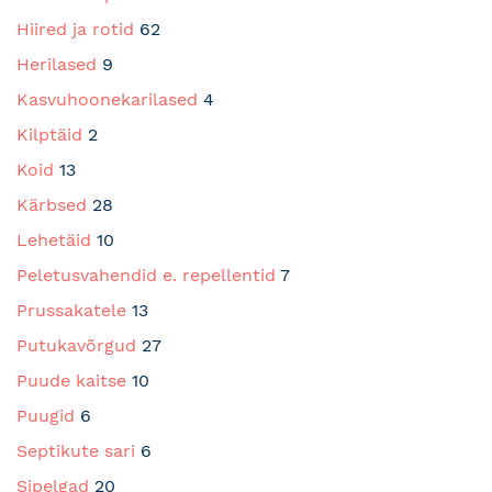
Hiired ja rotid
62
Herilased
9
Kasvuhoonekarilased
4
Kilptäid
2
Koid
13
Kärbsed
28
Lehetäid
10
Peletusvahendid e. repellentid
7
Prussakatele
13
Putukavõrgud
27
Puude kaitse
10
Puugid
6
Septikute sari
6
Sipelgad
20