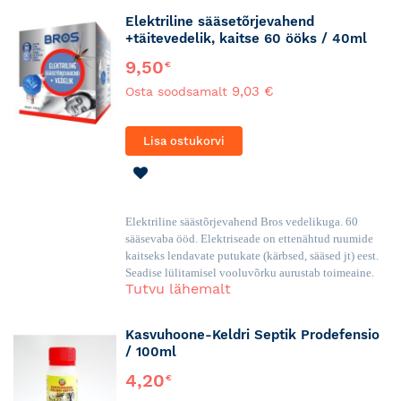
Elektriline sääsetõrjevahend
+täitevedelik, kaitse 60 ööks / 40ml
9,50
€
9,03 €
Osta soodsamalt
Lisa ostukorvi
LISA
SOOVINIMEKIRJA
Elektriline säästõrjevahend Bros vedelikuga. 60
sääsevaba ööd. Elektriseade on ettenähtud ruumide
kaitseks lendavate putukate (kärbsed, sääsed jt) eest.
Seadise lülitamisel vooluvõrku aurustab toimeaine.
Tutvu lähemalt
Kasvuhoone-Keldri Septik Prodefensio
/ 100ml
4,20
€