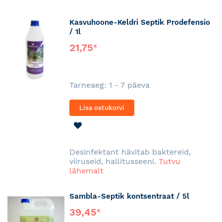
Kasvuhoone-Keldri Septik Prodefensio
/ 1l
21,75
€
Tarneaeg: 1 - 7 päeva
Lisa ostukorvi
LISA
SOOVINIMEKIRJA
Desinfektant hävitab baktereid,
viiruseid, hallitusseeni.
Tutvu
lähemalt
Sambla-Septik kontsentraat / 5l
39,45
€