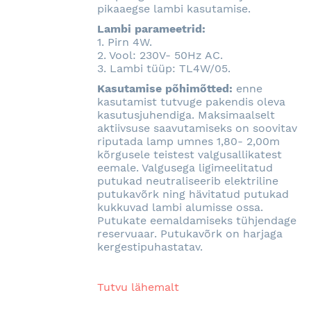
pikaaegse lambi kasutamise.
Lambi parameetrid:
1. Pirn 4W.
2. Vool: 230V- 50Hz AC.
3. Lambi tüüp: TL4W/05.
Kasutamise põhimõtted:
enne
kasutamist tutvuge pakendis oleva
kasutusjuhendiga. Maksimaalselt
aktiivsuse saavutamiseks on soovitav
riputada lamp umnes 1,80- 2,00m
kõrgusele teistest valgusallikatest
eemale. Valgusega ligimeelitatud
putukad neutraliseerib elektriline
putukavõrk ning hävitatud putukad
kukkuvad lambi alumisse ossa.
Putukate eemaldamiseks tühjendage
reservuaar. Putukavõrk on harjaga
kergestipuhastatav.
Tutvu lähemalt