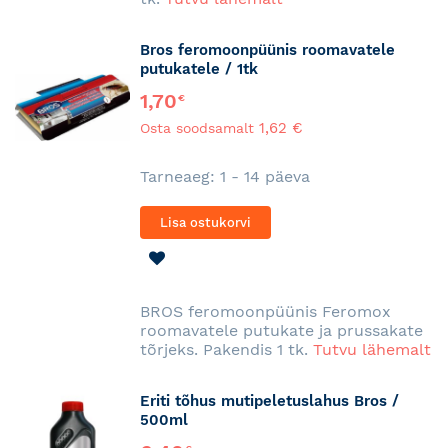
Bros feromoonpüünis roomavatele
putukatele / 1tk
1,70
€
1,62 €
Osta soodsamalt
Tarneaeg: 1 - 14 päeva
Lisa ostukorvi
LISA
SOOVINIMEKIRJA
BROS feromoonpüünis Feromox
roomavatele putukate ja prussakate
tõrjeks. Pakendis 1 tk.
Tutvu lähemalt
Eriti tõhus mutipeletuslahus Bros /
500ml