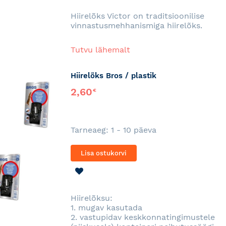
SOOVINIMEKIRJA
Hiirelõks Victor on traditsioonilise
vinnastus­mehhanismiga hiirelõks.
Tutvu lähemalt
Hiirelõks Bros / plastik
2,60
€
Tarneaeg: 1 - 10 päeva
Lisa ostukorvi
LISA
SOOVINIMEKIRJA
Hiirelõksu:
1. mugav kasutada
2. vastupidav keskkonnatingimustele