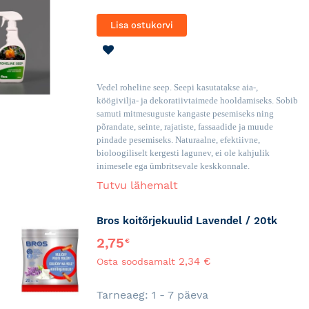
Lisa ostukorvi
LISA
SOOVINIMEKIRJA
Vedel roheline seep. Seepi kasutatakse aia-,
köögivilja- ja dekoratiivtaimede hooldamiseks. Sobib
samuti mitmesuguste kangaste pesemiseks ning
põrandate, seinte, rajatiste, fassaadide ja muude
pindade pesemiseks. Naturaalne, efektiivne,
bioloogiliselt kergesti lagunev, ei ole kahjulik
inimesele ega ümbritsevale keskkonnale.
Tutvu lähemalt
Bros koitõrjekuulid Lavendel / 20tk
2,75
€
2,34 €
Osta soodsamalt
Tarneaeg: 1 - 7 päeva