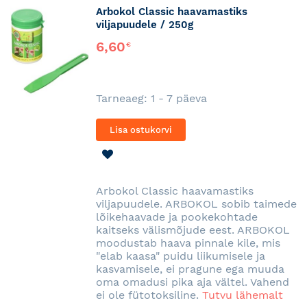
Arbokol Classic haavamastiks
viljapuudele / 250g
6,60
€
Tarneaeg: 1 - 7 päeva
Lisa ostukorvi
LISA
SOOVINIMEKIRJA
Arbokol Classic haavamastiks
viljapuudele. ARBOKOL sobib taimede
lõikehaavade ja pookekohtade
kaitseks välismõjude eest. ARBOKOL
moodustab haava pinnale kile, mis
"elab kaasa" puidu liikumisele ja
kasvamisele, ei pragune ega muuda
oma omadusi pika aja vältel. Vahend
ei ole fütotoksiline.
Tutvu lähemalt