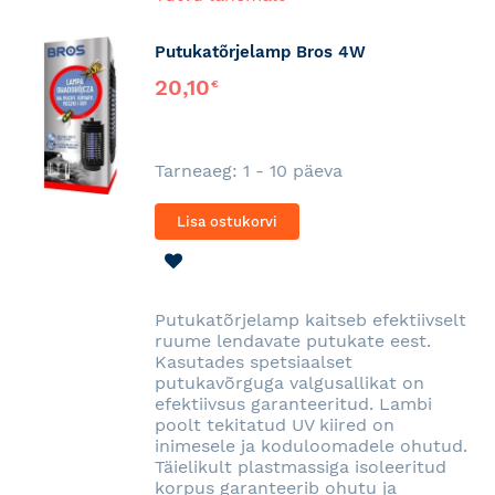
Putukatõrjelamp Bros 4W
20,10
€
Tarneaeg: 1 - 10 päeva
Lisa ostukorvi
LISA
SOOVINIMEKIRJA
Putukatõrjelamp kaitseb efektiivselt
ruume lendavate putukate eest.
Kasutades spetsiaalset
putukavõrguga valgusallikat on
efektiivsus garanteeritud. Lambi
poolt tekitatud UV kiired on
inimesele ja koduloomadele ohutud.
Täielikult plastmassiga isoleeritud
korpus garanteerib ohutu ja