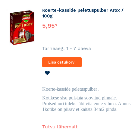
Koerte-kasside peletuspulber Arox /
100g
5,95
€
Tarneaeg: 1 - 7 päeva
Lisa ostukorvi
LISA
SOOVINIMEKIRJA
Koerte-kasside peletuspulber .
Kotikese sisu puistata soovitud pinnale.
Protseduuri tuleks läbi viia enne vihma. Annus
1kotike on piisav et kaitsta 34m2 pinda.
Tutvu lähemalt