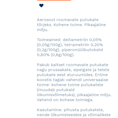
LISA
SOOVINIMEKIRJA
Aerosool roomavate putukate
tõrjeks. Kohene toime. Pikaajaline
mõju.
Toimeained: deltametriin 0,05%
(0,05g/100g), tetrametriin 0,20%
(0,2g/100g), piperonüülbutoksiid
0,60% (0,6g/100g).
Pakub kaitset roomavate putukate
nagu prussakate, sipelgate ja teiste
putukate eest eluruumides. Eriline
koostis tagab vahendi universaalse
toime: kohene toime putukatele
(muudab putukaid
liikumisvõimetuks), pikaajaline mõju.
Vahend on kohese toimega.
Kasutamine: pihusta putukatele,
nende liikumisteedele ja võimalikele