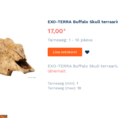
EXO-TERRA Buffalo Skull terraari
17,00
€
Tarneaeg: 1 - 10 päeva
LISA
Lisa ostukorvi
SOOVINIMEKI
EXO-TERRA Buffalo Skull terraariu
lähemalt
Tarneaeg (min):
1
Tarneaeg (max):
10