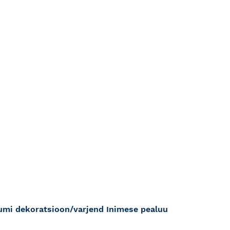
umi dekoratsioon/varjend Inimese pealuu