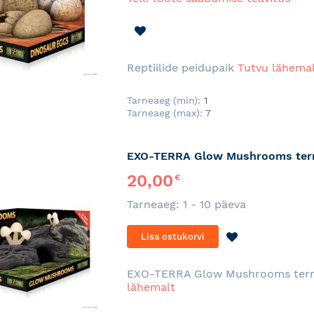
LISA
SOOVINIMEKIRJA
Reptiilide peidupaik
Tutvu lähema
Tarneaeg (min):
1
Tarneaeg (max):
7
EXO-TERRA Glow Mushrooms terr
20,00
€
Tarneaeg: 1 - 10 päeva
LISA
Lisa ostukorvi
SOOVINIMEKI
EXO-TERRA Glow Mushrooms terra
lähemalt