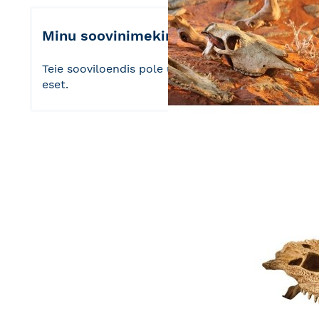
Minu soovinimekiri
Teie sooviloendis pole ühtegi
eset.