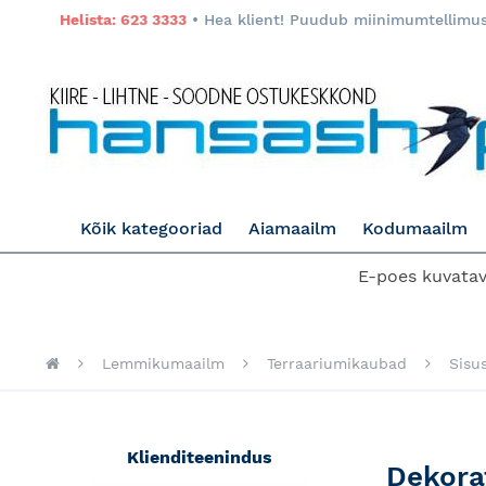
Helista: 623 3333
• Hea klient! Puudub miinimumtellimuse
Kõik kategooriad
Aiamaailm
Kodumaailm
E-poes kuvatava
Lemmikumaailm
Terraariumikaubad
Sisu
Klienditeenindus
Dekora