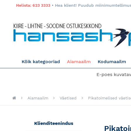
Helista: 623 3333
• Hea klient! Puudub miinimumtellimuse
Kõik kategooriad
Aiamaailm
Kodumaailm
E-poes kuvatava
Aiamaailm
Väetised
Pikatoimelised väeti
Klienditeenindus
Pikato