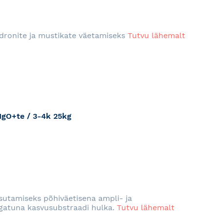
RJA
ndronite ja mustikate väetamiseks
Tutvu lähemalt
gO+te / 3-4k 25kg
RJA
asutamiseks põhiväetisena ampli- ja
gatuna kasvusubstraadi hulka.
Tutvu lähemalt