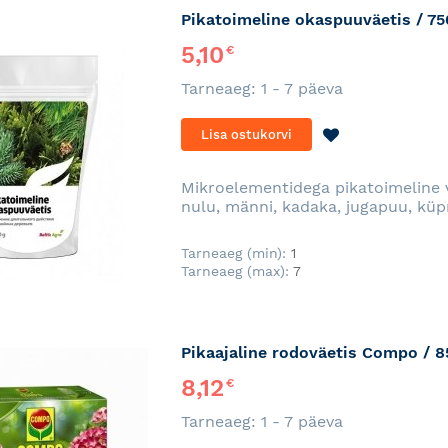
Pikatoimeline okaspuuväetis / 75
5,10
€
Tarneaeg: 1 - 7 päeva
LISA
Lisa ostukorvi
SOOVINIMEKI
Mikroelementidega pikatoimeline v
nulu, männi, kadaka, jugapuu, küpr
Tarneaeg (min):
1
Tarneaeg (max):
7
Pikaajaline rodoväetis Compo / 
8,12
€
Tarneaeg: 1 - 7 päeva