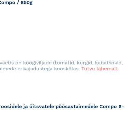
 Compo / 850g
RJA
äetis on köögiviljade (tomatid, kurgid, kabatšokid,
taimede erivajadustega kooskõlas.
Tutvu lähemalt
e roosidele ja õitsvatele põõsastaimedele Compo 6-