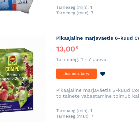
Tarneaeg (min):
1
Tarneaeg (max):
7
Pikaajaline marjaväetis 6-kuud 
13,00
€
Tarneaeg: 1 - 7 päeva
LISA
Lisa ostukorvi
SOOVINIMEKI
Pikaajaline marjaväetis 6-kuud Co
toitainete vabastamine toimub ka
Tarneaeg (min):
1
Tarneaeg (max):
7