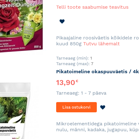
Telli toote saabumise teavitus
LISA
SOOVINIMEKIRJA
Pikaajaline roosiväetis kõikidele 
kuud 850g
Tutvu lähemalt
Tarneaeg (min):
1
Tarneaeg (max):
7
Pikatoimeline okaspuuväetis / 4
13,90
€
Tarneaeg: 1 - 7 päeva
LISA
Lisa ostukorvi
SOOVINIMEKI
Mikroelementidega pikatoimeline v
nulu, männi, kadaka, jugapuu, küpr