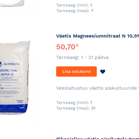
Tarneaeg (min):
1
Tarneaeg (max):
7
Väetis Magneesiumnitraat N 10,5
50,70
€
Tarneaeg: 1 - 21 päeva
LISA
Lisa ostukorvi
SOOVINIMEKI
Veeslahustuv väetis aiakultuurid
Tarneaeg (min):
1
Tarneaeg (max):
21