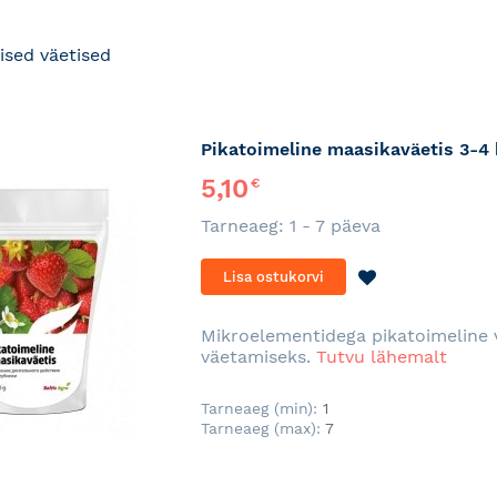
ised väetised
Pikatoimeline maasikaväetis 3-4 
5,10
€
Tarneaeg: 1 - 7 päeva
LISA
Lisa ostukorvi
SOOVINIMEKI
Mikroelementidega pikatoimeline v
väetamiseks.
Tutvu lähemalt
Tarneaeg (min):
1
Tarneaeg (max):
7