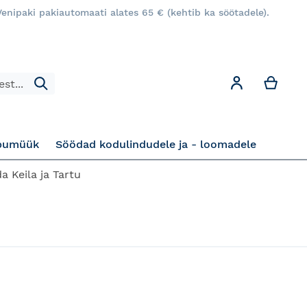
enipaki pakiautomaati alates 65 € (kehtib ka söötadele).
Minu
Minu konto
Otsi
pumüük
Söödad kodulindudele ja - loomadele
a Keila ja Tartu