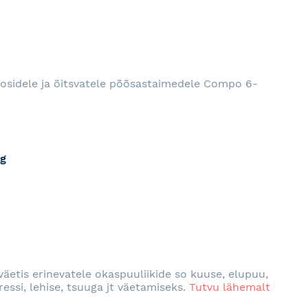
roosidele ja õitsvatele põõsastaimedele Compo 6-
kg
RJA
äetis erinevatele okaspuuliikide so kuuse, elupuu,
essi, lehise, tsuuga jt väetamiseks.
Tutvu lähemalt