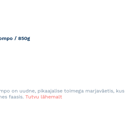
Compo / 850g
RJA
mpo on uudne, pikaajalise toimega marjaväetis, kus
hes faasis.
Tutvu lähemalt