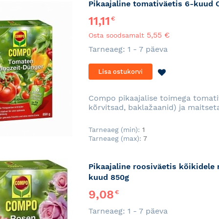
Pikaajaline tomativäetis 6-kuud
11,11
€
5,55 €
Osta soodsamalt
Tarneaeg: 1 - 7 päeva
LISA
Lisa ostukorvi
SOOVINIMEKI
Compo pikaajalise toimega tomativ
kõrvitsad, baklažaanid) ja maitse
Tarneaeg (min):
1
Tarneaeg (max):
7
Pikaajaline roosiväetis kõikidel
kuud 850g
9,08
€
Tarneaeg: 1 - 7 päeva