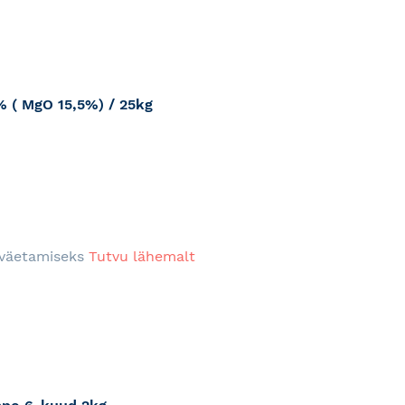
% ( MgO 15,5%) / 25kg
RJA
e väetamiseks
Tutvu lähemalt