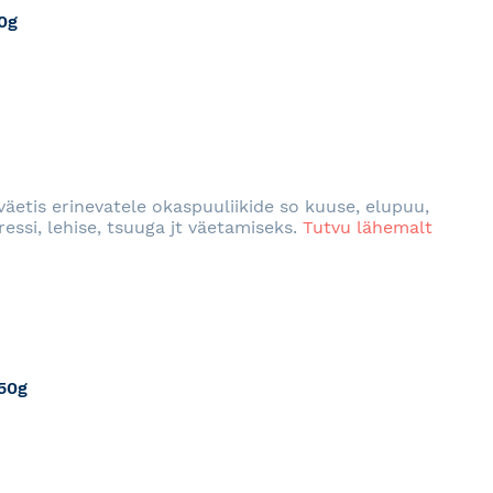
0g
RJA
äetis erinevatele okaspuuliikide so kuuse, elupuu,
essi, lehise, tsuuga jt väetamiseks.
Tutvu lähemalt
850g