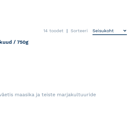
14
toodet
Sorteeri
kuud / 750g
RJA
äetis maasika ja teiste marjakultuuride