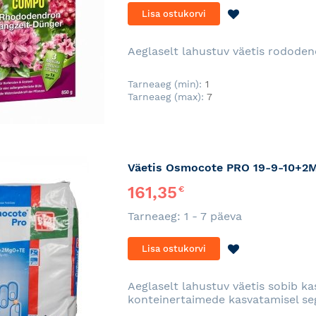
LISA
Lisa ostukorvi
SOOVINIMEKI
Aeglaselt lahustuv väetis rodode
Tarneaeg (min):
1
Tarneaeg (max):
7
Väetis Osmocote PRO 19-9-10+2M
161,35
€
Tarneaeg: 1 - 7 päeva
LISA
Lisa ostukorvi
SOOVINIMEKI
Aeglaselt lahustuv väetis sobib k
konteinertaimede kasvatamisel se