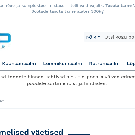
 nõue ja komplekteerimistasu – telli vaid vajalik.
Tasuta tarne
V
Söötade tasuta tarne alates 300kg
Otsi
Kõik
Küünlamaailm
Lemmikumaailm
Retromaailm
Lõ
d toodete hinnad kehtivad ainult e-poes ja võivad erined
poodide sortimendist ja hindadest.
sed
imelised väetised