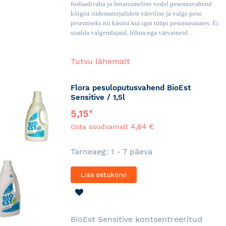
fosfaadivaba ja õrnatoimeline vedel pesemisvahend
kõigist riidematerjalidest värvilise ja valge pesu
pesemiseks nii käsitsi kui igat tüüpi pesumasinates. Ei
sisalda valgendajaid, lõhna-ega värvaineid.
Tutvu lähemalt
Flora pesuloputusvahend BioEst
Sensitive / 1,5l
5,15
€
4,64 €
Osta soodsamalt
Tarneaeg: 1 - 7 päeva
Lisa ostukorvi
LISA
SOOVINIMEKIRJA
BioEst Sensitive kontsentreeritud