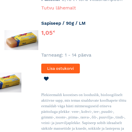
Tutvu lähemalt
Sapiseep / 90g / LM
1,05
€
Tarneaeg: 1 - 14 päeva
Lisa ostukorvi
LISA
SOOVINIMEKIRJA
Plekieemaldi koostises on looduslik, bioloogiliselt
aktiivne sapp, mis temas sisalduvate koolhapete tõttu
eemaldab väga hästi mitmesuguseid erineva
päritoluga plekke: vere-, kohvi-, tee-, puudri-,
grimmi-, rooste-, piima-, rasva-, õli-, puuvilja-, tindi-,
veini- ja juurviljaplekke. Sapiseep sobib ideaalselt
särkide mansettide ja kraede, sokkide ja lastepesu ja