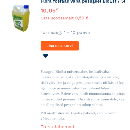
Flora fosfaadivaba pesugeel BioEst / 5l
10,05
€
9,50 €
Osta soodsamalt
Tarneaeg: 1 - 10 päeva
Lisa ostukorvi
LISA
SOOVINIMEKIRJA
Pesugeel BioEst universaalne, fosfaadivaba
pesuvahend kõigist riidematerjalidest (v.a.villane,
siid) värvilise ja valge pesu pesemiseks nii käsitsi kui
igat tüüpi pesumasinates. Pesuvahend lahustub
kiiresti vees. Riiete värv püsib muutumatuna ka pärast
mitmekordset pesemist. On eriti sobiv inimestele, kes
on allergilised pesupulbri tolmu suhtes.
Pilt on illustreeriv. Tegelik pakend, värv ja vorm
võivad erineda.
Tutvu lähemalt