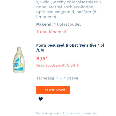
1,3-diol, Methylchloroisothiazoli-
none, Methylisothiazolinone,
optilised valgendid, parfum (d-
limonene).
Pakend
: 1 l plastpudel
Tutvu lähemalt
Flora pesugeel BioEst Sensitive 1,5l
/LM
9,15
€
8,24 €
Osta soodsamalt
Tarneaeg: 1 - 7 päeva
Lisa ostukorvi
LISA
SOOVINIMEKIRJA
Sensitive pesugeel BioEst on universaalne,