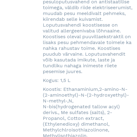
pesuloputusvahend on antistaatilise
toimega, väldib riide elektriseerumist,
muudab pesu meeldivalt pehmeks,
kiirendab selle kuivamist.
Loputusvahendi koostisesse on
valitud allergeenivaba lõhnaaine.
Koostises oleval puuvillaekstraktil on
lisaks pesu pehmendavale toimele ka
nahka rahustav toime. Koostises
puudub värvaine. Loputusvahendit
võib kasutada imikute, laste ja
tundliku nahaga inimeste riiete
pesemise juures.
Kogus: 1,5 L
Koostis: Ethanaminium,2-amino-N-
(2-aminoethyl)-N-(2-hydroxyethyl)-
N-methyl-,N,
N-bis(hydrogenated tallow acyl)
derivs., Me sulfates (salts), 2-
Propanol, Cotton extract,
(Ethylenedioxy) dimethanol,
Methylchlroisothiazolinone,
Methylisothiazolin.