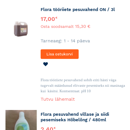
Flora tööriiete pesuvahend ON / 3l
17,00
€
15,30 €
Osta soodsamalt
Tarneaeg: 1 - 14 päeva
Lisa ostukorvi
LISA
SOOVINIMEKIRJA
Flora tööriiete pesuvahend sobib eriti hästi väga
tugevalt määrdunud rõivaste pesemiseks nii masinaga
kui käsitsi. Kontsentraat. pH 10
Tutvu lähemalt
Flora pesuvahend villase ja siidi
pesemiseks Hõbelõng / 480ml
2,40
€