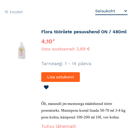
15
toodet
Flora tööriiete pesuvahend ON / 480ml
4,10
€
3,69 €
Osta soodsamalt
Tarneaeg: 1 - 14 päeva
Lisa ostukorvi
LISA
SOOVINIMEKIRJA
Õli, masuudi jm mustusega määrdunud riiete
pesemiseks. Masinpesu korral lisada 50-70 ml 3-4 kg
pesu kohta, käsipesul 100-200 ml 10L vee kohta.
Tutvu lähemalt