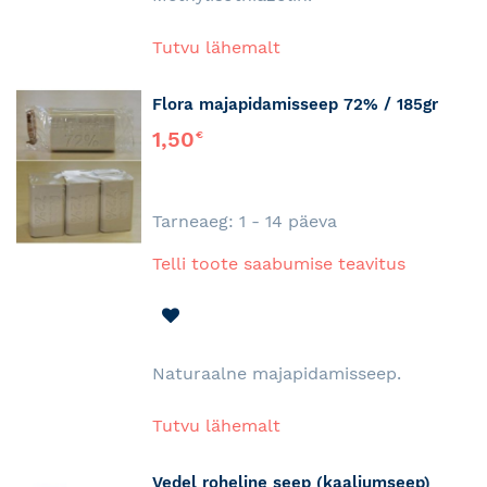
Tutvu lähemalt
Flora majapidamisseep 72% / 185gr
1,50
€
Tarneaeg: 1 - 14 päeva
Telli toote saabumise teavitus
LISA
SOOVINIMEKIRJA
Naturaalne majapidamisseep.
Tutvu lähemalt
Vedel roheline seep (kaaliumseep)