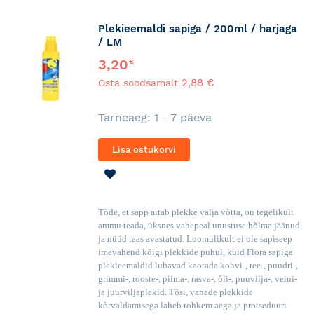
Plekieemaldi sapiga / 200ml / harjaga
/ LM
3,20
€
2,88 €
Osta soodsamalt
Tarneaeg: 1 - 7 päeva
Lisa ostukorvi
LISA
SOOVINIMEKIRJA
Tõde, et sapp aitab plekke välja võtta, on tegelikult
ammu teada, üksnes vahepeal unustuse hõlma jäänud
ja nüüd taas avastatud. Loomulikult ei ole sapiseep
imevahend kõigi plekkide puhul, kuid Flora sapiga
plekieemaldid lubavad kaotada kohvi-, tee-, puudri-,
grimmi-, rooste-, piima-, rasva-, õli-, puuvilja-, veini-
ja juurviljaplekid. Tõsi, vanade plekkide
kõrvaldamisega läheb rohkem aega ja protseduuri