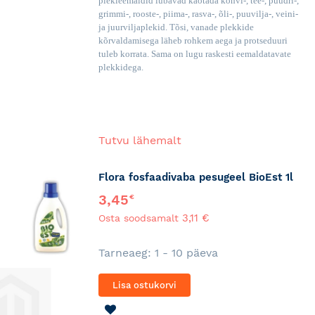
plekieemaldid lubavad kaotada kohvi-, tee-, puudri-,
grimmi-, rooste-, piima-, rasva-, õli-, puuvilja-, veini-
ja juurviljaplekid. Tõsi, vanade plekkide
kõrvaldamisega läheb rohkem aega ja protseduuri
tuleb korrata. Sama on lugu raskesti eemaldatavate
plekkidega.
Tutvu lähemalt
Flora fosfaadivaba pesugeel BioEst 1l
3,45
€
3,11 €
Osta soodsamalt
Tarneaeg: 1 - 10 päeva
Lisa ostukorvi
LISA