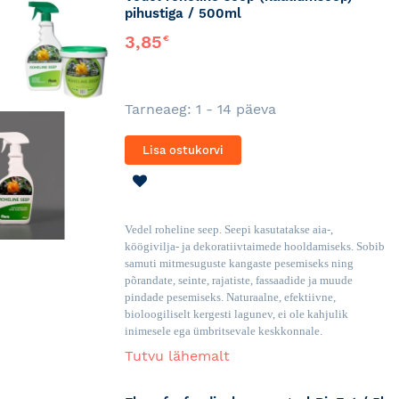
pihustiga / 500ml
3,85
€
Tarneaeg: 1 - 14 päeva
Lisa ostukorvi
LISA
SOOVINIMEKIRJA
Vedel roheline seep. Seepi kasutatakse aia-,
köögivilja- ja dekoratiivtaimede hooldamiseks. Sobib
samuti mitmesuguste kangaste pesemiseks ning
põrandate, seinte, rajatiste, fassaadide ja muude
pindade pesemiseks. Naturaalne, efektiivne,
bioloogiliselt kergesti lagunev, ei ole kahjulik
inimesele ega ümbritsevale keskkonnale.
Tutvu lähemalt