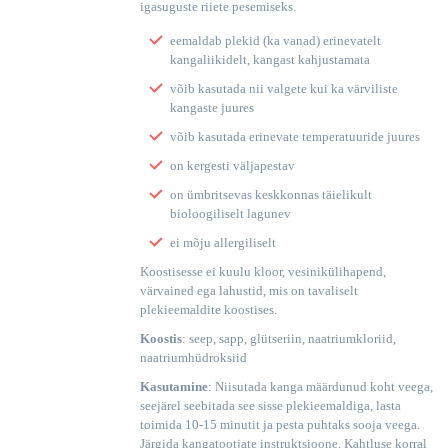
igasuguste riiete pesemiseks.
eemaldab plekid (ka vanad) erinevatelt
kangaliikidelt, kangast kahjustamata
võib kasutada nii valgete kui ka värviliste
kangaste juures
võib kasutada erinevate temperatuuride juures
on kergesti väljapestav
on ümbritsevas keskkonnas täielikult
bioloogiliselt lagunev
ei mõju allergiliselt
Koostisesse ei kuulu kloor, vesinikülihapend,
värvained ega lahustid, mis on tavaliselt
plekieemaldite koostises.
Koostis
: seep, sapp, glütseriin, naatriumkloriid,
naatriumhüdroksiid
Kasutamine
: Niisutada kanga määrdunud koht veega,
seejärel seebitada see sisse plekieemaldiga, lasta
toimida 10-15 minutit ja pesta puhtaks sooja veega.
Järgida kangatootjate instruktsioone. Kahtluse korral