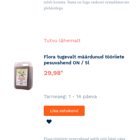
tuleb korrata. Sama on lugu raskesti eemaldatavate
plekkidega.
Tutvu lähemalt
Flora tugevalt määrdunud tööriiete
pesuvahend ON / 5l
29,98
€
Tarneaeg: 1 - 14 päeva
Lisa ostukorvi
LISA
SOOVINIMEKIRJA
Flora tööriiete pesuvahend sobib eriti hästi väga