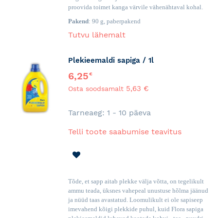
proovida toimet kanga värvile vähenähtaval kohal.
Pakend
: 90 g, paberpakend
Tutvu lähemalt
Plekieemaldi sapiga / 1l
6,25
€
5,63 €
Osta soodsamalt
Tarneaeg: 1 - 10 päeva
Telli toote saabumise teavitus
LISA
SOOVINIMEKIRJA
Tõde, et sapp aitab plekke välja võtta, on tegelikult
ammu teada, üksnes vahepeal unustuse hõlma jäänud
ja nüüd taas avastatud. Loomulikult ei ole sapiseep
imevahend kõigi plekkide puhul, kuid Flora sapiga