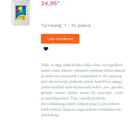
24,95
€
Tarneaeg: 1 - 10 päeva
Lisa ostukorvi
LISA
SOOVINIMEKIRJA
Tõde, et sapp aitab plekke välja võtta, on tegelikult
ammu teada, üksnes vahepeal unustuse hõlma jäänud
ja nüüd taas avastatud. Loomulikult ei ole sapiseep
imevahend kõigi plekkide puhul, kuid Flora sapiga
plekieemaldid lubavad kaotada kohvi-, tee-, puudri-,
grimmi-, rooste-, piima-, rasva-, õli-, puuvilja-, veini-
ja juurviljaplekid. Tõsi, vanade plekkide
kõrvaldamisega läheb rohkem aega ja protseduuri
tuleb korrata. Sama on lugu raskesti eemaldatavate
plekkidega.