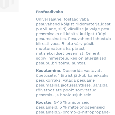
SOOVINIMEKIRJA
Fosfaadivaba
Universaalne, fosfaadivaba
pesuvahend kõigist riidematerjalidest
(v.a.villane, siid) värvilise ja valge pesu
pesemiseks nii käsitsi kui igat tüüpi
pesumasinates. Pesuvahend lahustub
kiiresti vees. Riiete värv püsib
muutumatuna ka pärast
mitmekordset pesemist. On eriti
sobiv inimestele, kes on allergilised
pesupulbri tolmu suhtes.
Kasutamine
: Doseerida vastavalt
õpetusele. 1 liitrist jätkub kaheksaks
pesukorraks. Valada pesuaine
pesumasina jaotussahtlisse. Järgida
rõivatootjate poolt soovitatud
pesemis- ja hooldusjuhiseid.
Koostis
: 5-15 % anioonseid
pesuaineid, 5 % mitteionogeenseid
pesuaineid,2-bromo-2-nitropropane-