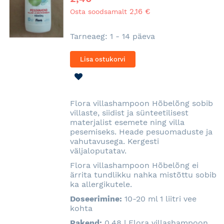
2,16 €
Osta soodsamalt
Tarneaeg: 1 - 14 päeva
Lisa ostukorvi
LISA
SOOVINIMEKIRJA
Flora villashampoon Hõbelõng sobib
villaste, siidist ja sünteetilisest
materjalist esemete ning villa
pesemiseks. Heade pesuomaduste ja
vahutavusega. Kergesti
väljaloputatav.
Flora villashampoon Hõbelõng ei
ärrita tundlikku nahka mistõttu sobib
ka allergikutele.
Doseerimine:
10-20 ml 1 liitri vee
kohta
Pakend:
0,48 l
Flora villashampoon