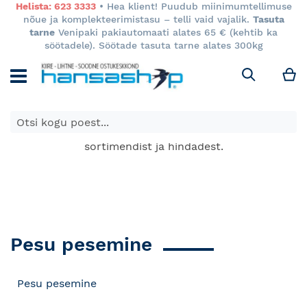
Helista: 623 3333
• Hea klient! Puudub miinimumtellimuse
nõue ja komplekteerimistasu – telli vaid vajalik.
Tasuta
tarne
Venipaki pakiautomaati alates 65 € (kehtib ka
söötadele). Söötade tasuta tarne alates 300kg
M
Otsi
E-poes kuvatavad toodete hinnad kehtivad ainult e-
poes ja võivad erineda Keila ja Tartu poodide
sortimendist ja hindadest.
Pesu pesemine
Pesu pesemine