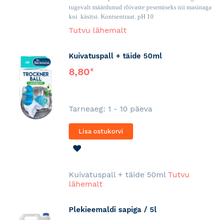
tugevalt määrdunud rõivaste pesemiseks nii masinaga
kui käsitsi. Kontsentraat. pH 10
Tutvu lähemalt
Kuivatuspall + täide 50ml
8,80
€
Tarneaeg: 1 - 10 päeva
Lisa ostukorvi
LISA
SOOVINIMEKIRJA
Kuivatuspall + täide 50ml
Tutvu
lähemalt
Plekieemaldi sapiga / 5l