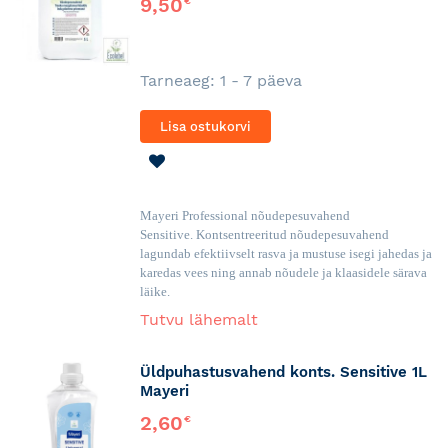
9,50
€
Tarneaeg: 1 - 7 päeva
Lisa ostukorvi
LISA
SOOVINIMEKIRJA
Mayeri Professional nõudepesuvahend
Sensitive.
Kontsentreeritud nõudepesuvahend
lagundab efektiivselt rasva ja mustuse isegi jahedas ja
karedas vees ning annab nõudele ja klaasidele särava
läike.
Tutvu lähemalt
Üldpuhastusvahend konts. Sensitive 1L
Mayeri
2,60
€