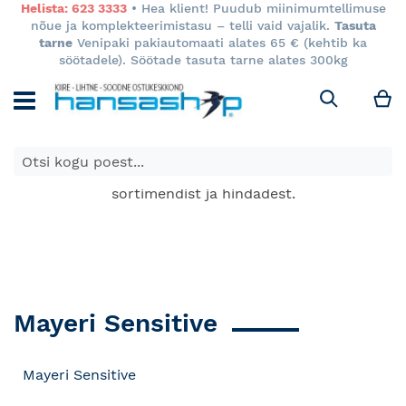
Helista: 623 3333
• Hea klient! Puudub miinimumtellimuse
nõue ja komplekteerimistasu – telli vaid vajalik.
Tasuta
tarne
Venipaki pakiautomaati alates 65 € (kehtib ka
söötadele). Söötade tasuta tarne alates 300kg
M
Otsi
E-poes kuvatavad toodete hinnad kehtivad ainult e-
poes ja võivad erineda Keila ja Tartu poodide
sortimendist ja hindadest.
Mayeri Sensitive
Mayeri Sensitive