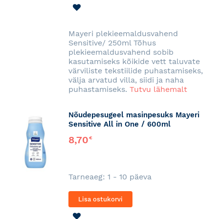
LISA
SOOVINIMEKIRJA
Mayeri plekieemaldusvahend
Sensitive/ 250ml Tõhus
plekieemaldusvahend sobib
kasutamiseks kõikide vett taluvate
värviliste tekstiilide puhastamiseks,
välja arvatud villa, siidi ja naha
puhastamiseks.
Tutvu lähemalt
Nõudepesugeel masinpesuks Mayeri
Sensitive All in One / 600ml
8,70
€
Tarneaeg: 1 - 10 päeva
Lisa ostukorvi
LISA