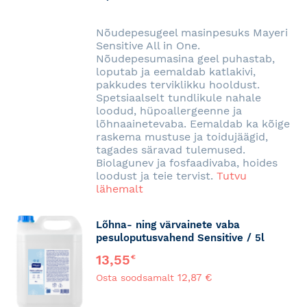
SOOVINIMEKIRJA
Nõudepesugeel masinpesuks Mayeri
Sensitive All in One.
Nõudepesumasina geel puhastab,
loputab ja eemaldab katlakivi,
pakkudes terviklikku hooldust.
Spetsiaalselt tundlikule nahale
loodud, hüpoallergeenne ja
lõhnaainetevaba. Eemaldab ka kõige
raskema mustuse ja toidujäägid,
tagades säravad tulemused.
Biolagunev ja fosfaadivaba, hoides
loodust ja teie tervist.
Tutvu
lähemalt
Lõhna- ning värvainete vaba
pesuloputusvahend Sensitive / 5l
13,55
€
12,87 €
Osta soodsamalt