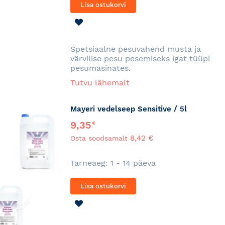
Lisa ostukorvi
LISA
SOOVINIMEKIRJA
Spetsiaalne pesuvahend musta ja
värvilise pesu pesemiseks igat tüüpi
pesumasinates.
Tutvu lähemalt
Mayeri vedelseep Sensitive / 5l
9,35
€
8,42 €
Osta soodsamalt
Tarneaeg: 1 - 14 päeva
Lisa ostukorvi
LISA
SOOVINIMEKIRJA