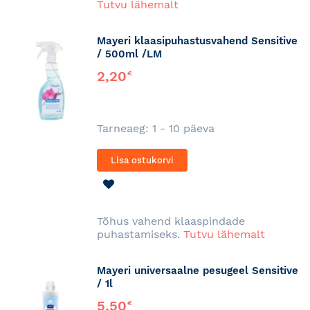
Tutvu lähemalt
Mayeri klaasipuhastusvahend Sensitive
/ 500ml /LM
2,20
€
Tarneaeg: 1 - 10 päeva
Lisa ostukorvi
LISA
SOOVINIMEKIRJA
Tõhus vahend klaaspindade
puhastamiseks.
Tutvu lähemalt
Mayeri universaalne pesugeel Sensitive
/ 1l
5,50
€