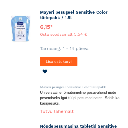
Mayeri pesugeel Sensitive Color
täitepakk / 1.5l
6,15
€
5,54 €
Osta soodsamalt
Tarneaeg: 1 - 14 päeva
Lisa ostukorvi
LISA
SOOVINIMEKIRJA
Mayeri pesugeel Sensitive Color täitepakk.
Universaalne, õrnatoimeline pesuvahend riiete
pesemiseks igat tüüpi pesumasinates. Sobib ka
käsipesuks
.
Tutvu lähemalt
Nõudepesumasina tabletid Sensitive