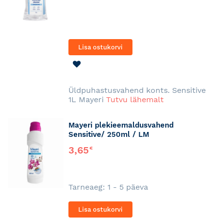
Lisa ostukorvi
LISA
SOOVINIMEKIRJA
Üldpuhastusvahend konts. Sensitive
1L Mayeri
Tutvu lähemalt
Mayeri plekieemaldusvahend
Sensitive/ 250ml / LM
3,65
€
Tarneaeg: 1 - 5 päeva
Lisa ostukorvi