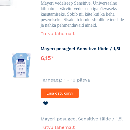
Mayeri vedelseep Sensitive. Universaalne
lõhnatu ja värvitu vedelseep igapäevaseks
kasutamiseks. Sobib nii käte kui ka keha
pesemiseks. Sisaldab loodussbralikke tensiide
ja nahka pehmendavaid aineid.
Tutvu lähemalt
Mayeri pesugeel Sensitive täide / 1,5l
6,15
€
Tarneaeg: 1 - 10 päeva
Lisa ostukorvi
LISA
SOOVINIMEKIRJA
Mayeri pesugeel Sensitive täide / 1,5l
Tutvu lähemalt