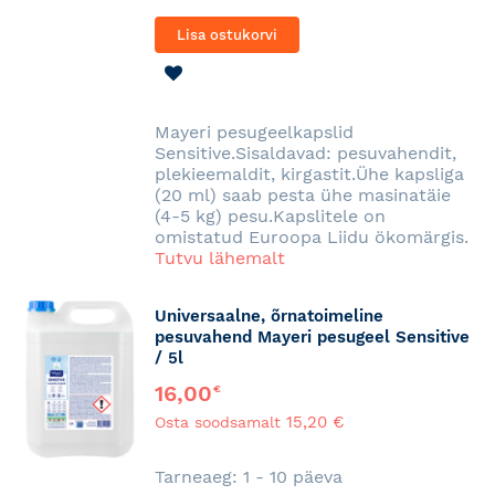
Lisa ostukorvi
LISA
SOOVINIMEKIRJA
Mayeri pesugeelkapslid
Sensitive.Sisaldavad: pesuvahendit,
plekieemaldit, kirgastit.Ühe kapsliga
(20 ml) saab pesta ühe masinatäie
(4-5 kg) pesu.Kapslitele on
omistatud Euroopa Liidu ökomärgis.
Tutvu lähemalt
Universaalne, õrnatoimeline
pesuvahend Mayeri pesugeel Sensitive
/ 5l
16,00
€
15,20 €
Osta soodsamalt
Tarneaeg: 1 - 10 päeva