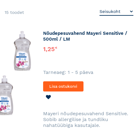
15
toodet
Nõudepesuvahend Mayeri Sensitive /
500ml / LM
1,25
€
Tarneaeg: 1 - 5 päeva
Lisa ostukorvi
LISA
SOOVINIMEKIRJA
Mayeri nõudepesuvahend Sensitive.
Sobib allergilise ja tundliku
nahatüübiga kasutajale.