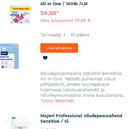
All in One / 100tk /LM
24,05
€
22,85 €
Osta soodsamalt
Tarneaeg: 1 - 10 päeva
Lisa ostukorvi
LISA
SOOVINIMEKIRJA
Nõudepesumasina tabletid Sensitive
All in One. Tablett puhastab nõud
põhjalikult, andes suurepärase
tulemuse loputusvahendit ja
nõudepesumasina soola kasutamata.
Tutvu lähemalt
Mayeri Professional nõudepesuvahend
Sensitive / 5l