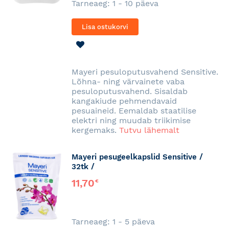
Tarneaeg: 1 - 10 päeva
Lisa ostukorvi
LISA
SOOVINIMEKIRJA
Mayeri pesuloputusvahend Sensitive.
Lõhna- ning värvainete vaba
pesuloputusvahend. Sisaldab
kangakiude pehmendavaid
pesuaineid. Eemaldab staatilise
elektri ning muudab triikimise
kergemaks.
Tutvu lähemalt
Mayeri pesugeelkapslid Sensitive /
32tk /
11,70
€
Tarneaeg: 1 - 5 päeva