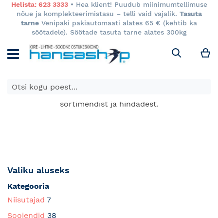
Helista: 623 3333
• Hea klient! Puudub miinimumtellimuse
nõue ja komplekteerimistasu – telli vaid vajalik.
Tasuta
tarne
Venipaki pakiautomaati alates 65 € (kehtib ka
söötadele). Söötade tasuta tarne alates 300kg
M
Otsi
E-poes kuvatavad toodete hinnad kehtivad ainult e-
poes ja võivad erineda Keila ja Tartu poodide
sortimendist ja hindadest.
Valiku aluseks
Kategooria
Niisutajad
7
Soojendid
38