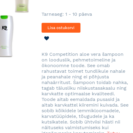
Tarneaeg: 1 - 10 päeva
Lisa ostukorvi
LISA
SOOVINIMEKIRJA
K9 Competition aloe vera šampoon
on looduslik, pehmetoimeline ja
ökonoomne toode. See omab
rahustavat toimet tundlikule nahale
ja peanahale ning ei põhjusta
nahaärritust. Šampoon toidab nahka,
tagab täiusliku niiskustasakaalu ning
karvkatte optimaalse kvaliteedi.
Toode aitab eemaldada pusasid ja
aitab karvkattel kiiremini kuivada. See
sobib kõikidele lemmikloomadele,
karvatüüpidele, tõugudele ja ka
kutsikatele. Sobib ühtviisi hästi nii
näituseks valmistumiseks kui