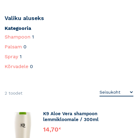
Valiku aluseks
Kategooria
Shampoon
1
Palsam
0
Spray
1
Kõrvadele
0
2
toodet
K9 Aloe Vera shampoon
lemmikloomale / 300ml
14,70
€