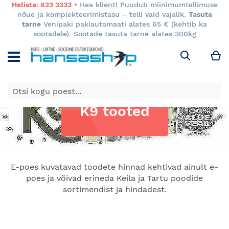
Helista: 623 3333
• Hea klient! Puudub miinimumtellimuse
nõue ja komplekteerimistasu – telli vaid vajalik.
Tasuta
tarne
Venipaki pakiautomaati alates 65 € (kehtib ka
söötadele). Söötade tasuta tarne alates 300kg
M
Otsi
K9 tooted
E-poes kuvatavad toodete hinnad kehtivad ainult e-
poes ja võivad erineda Keila ja Tartu poodide
sortimendist ja hindadest.