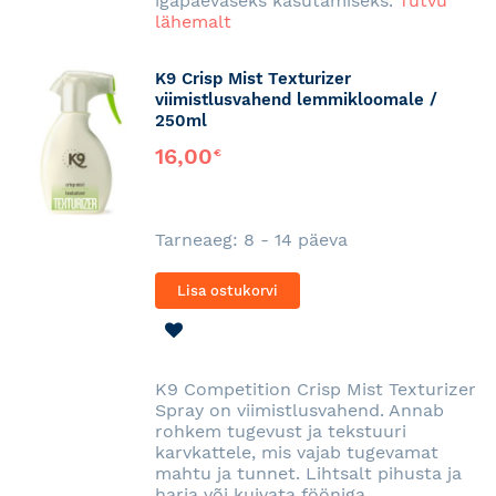
igapäevaseks kasutamiseks.
Tutvu
lähemalt
K9 Crisp Mist Texturizer
viimistlusvahend lemmikloomale /
250ml
16,00
€
Tarneaeg: 8 - 14 päeva
Lisa ostukorvi
LISA
SOOVINIMEKIRJA
K9 Competition Crisp Mist Texturizer
Spray on viimistlusvahend. Annab
rohkem tugevust ja tekstuuri
karvkattele, mis vajab tugevamat
mahtu ja tunnet. Lihtsalt pihusta ja
harja või kuivata fööniga.