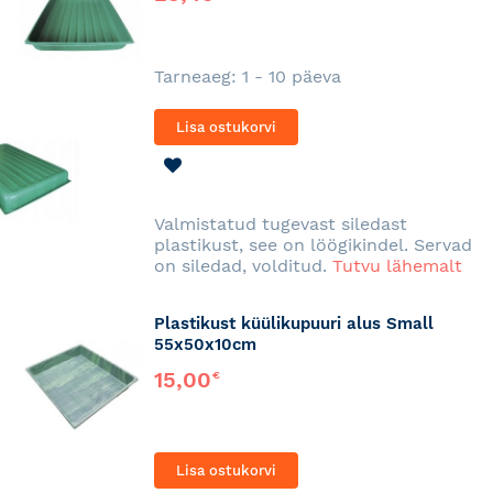
Tarneaeg: 1 - 10 päeva
Lisa ostukorvi
LISA
SOOVINIMEKIRJA
Valmistatud tugevast siledast
plastikust, see on löögikindel. Servad
on siledad, volditud.
Tutvu lähemalt
Plastikust küülikupuuri alus Small
55x50x10cm
15,00
€
Lisa ostukorvi