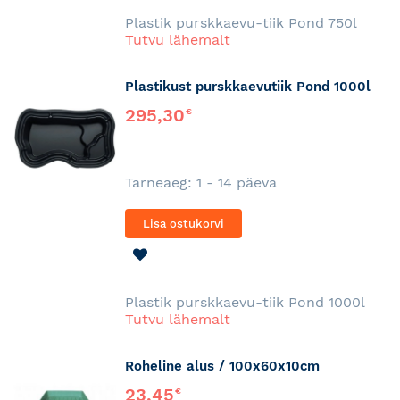
SOOVINIMEKIRJA
Plastik purskkaevu-tiik Pond 750l
Tutvu lähemalt
Plastikust purskkaevutiik Pond 1000l
295,30
€
Tarneaeg: 1 - 14 päeva
Lisa ostukorvi
LISA
SOOVINIMEKIRJA
Plastik purskkaevu-tiik Pond 1000l
Tutvu lähemalt
Roheline alus / 100x60x10cm
23,45
€