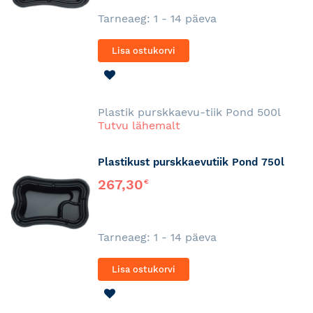
Tarneaeg: 1 - 14 päeva
Lisa ostukorvi
LISA
SOOVINIMEKIRJA
Plastik purskkaevu-tiik Pond 500l
Tutvu lähemalt
Plastikust purskkaevutiik Pond 750l
267,30
€
Tarneaeg: 1 - 14 päeva
Lisa ostukorvi
LISA