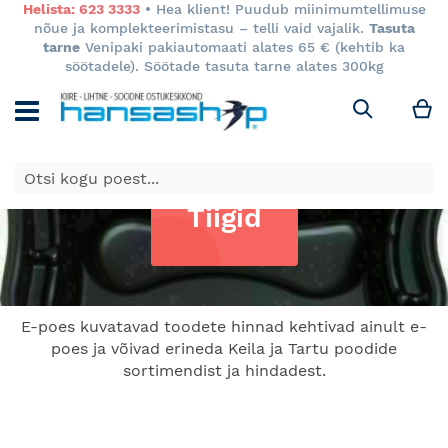
Helista: 623 3333
• Hea klient! Puudub miinimumtellimuse
nõue ja komplekteerimistasu – telli vaid vajalik.
Tasuta
tarne
Venipaki pakiautomaati alates 65 € (kehtib ka
söötadele). Söötade tasuta tarne alates 300kg
M
Otsi
Tiigid
E-poes kuvatavad toodete hinnad kehtivad ainult e-
poes ja võivad erineda Keila ja Tartu poodide
sortimendist ja hindadest.