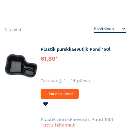
8
toodet
Plastik purskkaevutiik Pond 150l
61,80
€
Tarneaeg: 1 - 14 päeva
Lisa ostukorvi
LISA
SOOVINIMEKIRJA
Plastik purskkaevutiik Pond 150l
Tutvu lähemalt