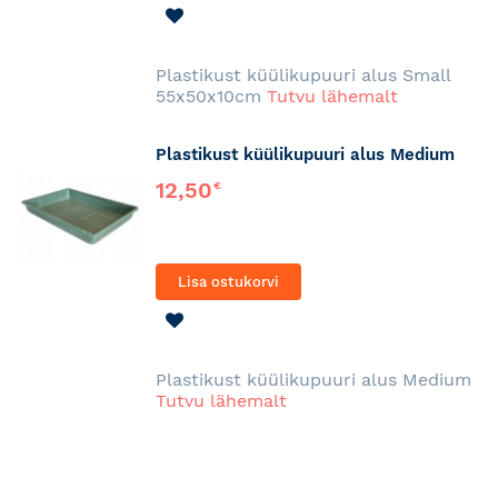
LISA
SOOVINIMEKIRJA
Plastikust küülikupuuri alus Small
55x50x10cm
Tutvu lähemalt
Plastikust küülikupuuri alus Medium
12,50
€
Lisa ostukorvi
LISA
SOOVINIMEKIRJA
Plastikust küülikupuuri alus Medium
Tutvu lähemalt