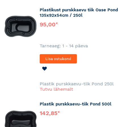
Plastikust purskkaevu tiik Oase Pond
135x92x54cm / 250l
95,00
€
Tarneaeg: 1 - 14 päeva
Lisa ostukorvi
LISA
SOOVINIMEKIRJA
Plastik purskkaevu-tiik Pond 250l
Tutvu lähemalt
Plastik purskkaevu-tiik Pond 500l
142,85
€