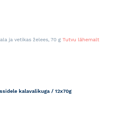
RJA
la ja vetikas želees, 70 g
Tutvu lähemalt
sidele kalavalikuga / 12x70g
RJA