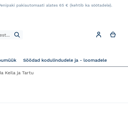
enipaki pakiautomaati alates 65 € (kehtib ka söötadele).
Minu
Minu konto
Otsi
pumüük
Söödad kodulindudele ja - loomadele
a Keila ja Tartu