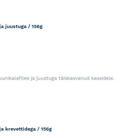
a juustuga / 156g
RJA
unikalafilee ja juustuga täiskasvanud kassidele.
a krevettidega / 156g