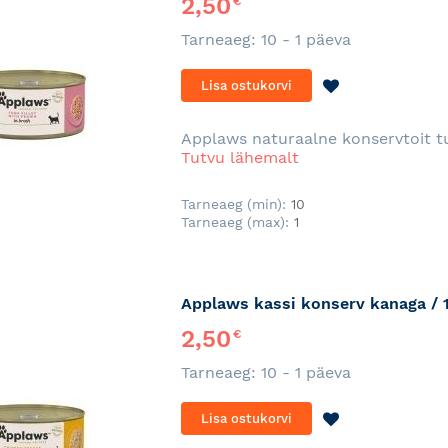
2,50
€
Tarneaeg: 10 - 1 päeva
LISA
Lisa ostukorvi
SOOVINIMEKI
Applaws naturaalne konservtoit tu
Tutvu lähemalt
Tarneaeg (min):
10
Tarneaeg (max):
1
Applaws kassi konserv kanaga / 
2,50
€
Tarneaeg: 10 - 1 päeva
LISA
Lisa ostukorvi