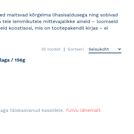
sed maitsvad kõrgeima lihasisaldusega ning sobivad
 teie lemmikutele mittevajalikke aineid – loomseid
eid koostisosi, mis on tootepakendil kirjas – ei
35
toodet
Sorteeri
aga / 156g
RJA
laga täiskasvanud kassidele.
Tutvu lähemalt