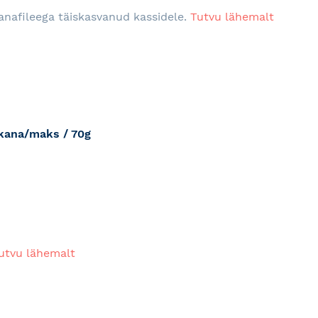
RJA
anafileega täiskasvanud kassidele.
Tutvu lähemalt
 kana/maks / 70g
RJA
utvu lähemalt