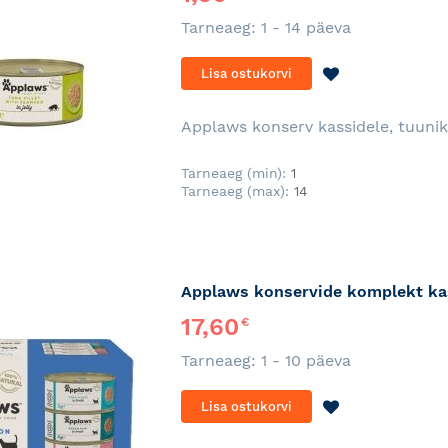
Tarneaeg: 1 - 14 päeva
LISA
Lisa ostukorvi
SOOVINIMEKI
Applaws konserv kassidele, tuunika
Tarneaeg (min):
1
Tarneaeg (max):
14
Applaws konservide komplekt kas
17,60
€
Tarneaeg: 1 - 10 päeva
LISA
Lisa ostukorvi
SOOVINIMEKI