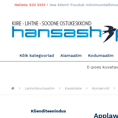
Helista: 623 3333
• Hea klient! Puudub miinimumtellimuse
Kõik kategooriad
Aiamaailm
Kodumaailm
E-poes kuvatava
Lemmikumaailm
Kassidele
Konservid
Klienditeenindus
Appla