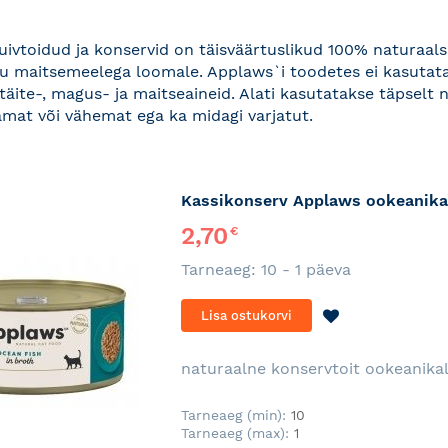
ivtoidud ja konservid on täisväärtuslikud 100% naturaal
u maitsemeelega loomale. Applaws`i toodetes ei kasutata
 täite-, magus- ja maitseaineid. Alati kasutatakse täpselt n
mat või vähemat ega ka midagi varjatut.
Kassikonserv Applaws ookeanikal
2,70
€
Tarneaeg: 10 - 1 päeva
LISA
Lisa ostukorvi
SOOVINIMEKI
naturaalne konservtoit ookeanika
Tarneaeg (min):
10
Tarneaeg (max):
1