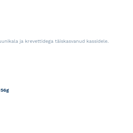
RJA
unikala ja krevettidega täiskasvanud kassidele.
156g