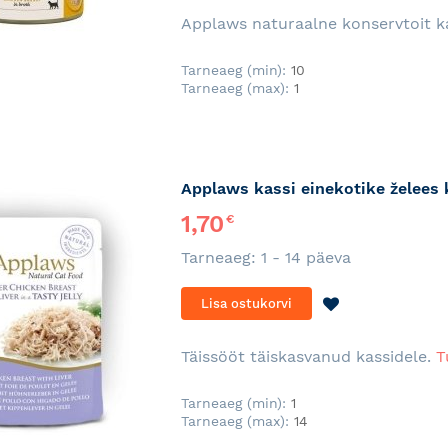
SOOVINIMEKI
Applaws naturaalne konservtoit k
Tarneaeg (min):
10
Tarneaeg (max):
1
Applaws kassi einekotike želees
1,70
€
Tarneaeg: 1 - 14 päeva
LISA
Lisa ostukorvi
SOOVINIMEKI
Täissööt täiskasvanud kassidele.
T
Tarneaeg (min):
1
Tarneaeg (max):
14