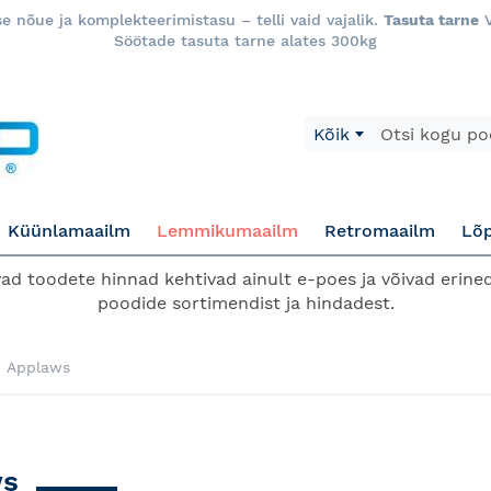
 nõue ja komplekteerimistasu – telli vaid vajalik.
Tasuta tarne
V
Söötade tasuta tarne alates 300kg
Otsi
Kõik
Küünlamaailm
Lemmikumaailm
Retromaailm
Lõ
d toodete hinnad kehtivad ainult e-poes ja võivad erined
poodide sortimendist ja hindadest.
Applaws
ws