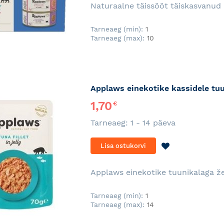
Naturaalne täissööt täiskasvanud 
Tarneaeg (min):
1
Tarneaeg (max):
10
Applaws einekotike kassidele tuu
1,70
€
Tarneaeg: 1 - 14 päeva
LISA
Lisa ostukorvi
SOOVINIMEKI
Applaws einekotike tuunikalaga že
Tarneaeg (min):
1
Tarneaeg (max):
14