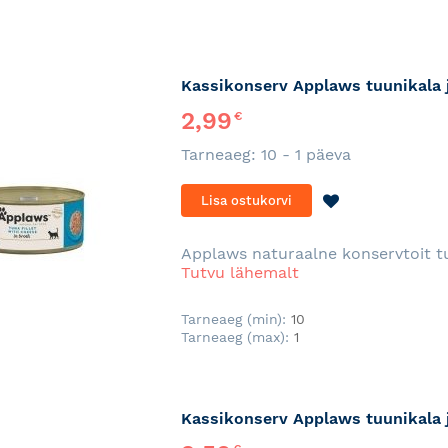
Kassikonserv Applaws tuunikala j
2,99
€
Tarneaeg: 10 - 1 päeva
LISA
Lisa ostukorvi
SOOVINIMEKI
Applaws naturaalne konservtoit tu
Tutvu lähemalt
Tarneaeg (min):
10
Tarneaeg (max):
1
Kassikonserv Applaws tuunikala j