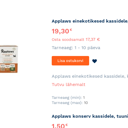
Applaws einekotikesed kassidele,
19,30
€
17,37 €
Osta soodsamalt
Tarneaeg: 1 - 10 päeva
LISA
Lisa ostukorvi
SOOVINIMEKI
Applaws einekotikesed kassidele, 
Tutvu lähemalt
Tarneaeg (min):
1
Tarneaeg (max):
10
Applaws konserv kassidele, tuunik
1,50
€