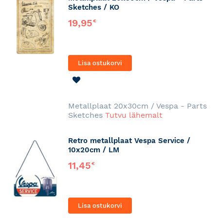
Sketches / KO
19,95
€
Lisa ostukorvi
LISA
SOOVINIMEKIRJA
Metallplaat 20x30cm / Vespa - Parts
Sketches
Tutvu lähemalt
Retro metallplaat Vespa Service /
10x20cm / LM
11,45
€
Lisa ostukorvi