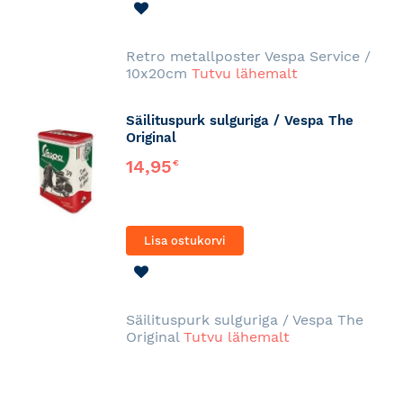
LISA
SOOVINIMEKIRJA
Retro metallposter Vespa Service /
10x20cm
Tutvu lähemalt
Säilituspurk sulguriga / Vespa The
Original
14,95
€
Lisa ostukorvi
LISA
SOOVINIMEKIRJA
Säilituspurk sulguriga / Vespa The
Original
Tutvu lähemalt