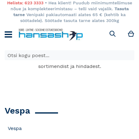
Helista: 623 3333
• Hea klient! Puudub miinimumtellimuse
nõue ja komplekteerimistasu – telli vaid vajalik.
Tasuta
tarne
Venipaki pakiautomaati alates 65 € (kehtib ka
söötadele). Söötade tasuta tarne alates 300kg
M
Otsi
E-poes kuvatavad toodete hinnad kehtivad ainult e-
poes ja võivad erineda Keila ja Tartu poodide
sortimendist ja hindadest.
Vespa
Vespa