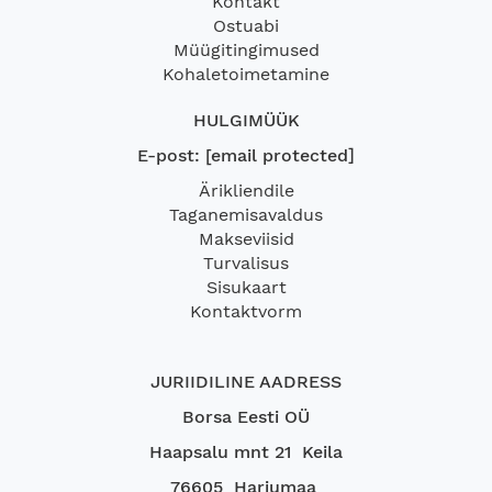
Kontakt
Ostuabi
Müügitingimused
Kohaletoimetamine
HULGIMÜÜK
E-post:
[email protected]
Ärikliendile
Taganemisavaldus
Makseviisid
Turvalisus
Sisukaart
Kontaktvorm
JURIIDILINE AADRESS
Borsa Eesti OÜ
Haapsalu mnt 21 Keila
76605 Harjumaa