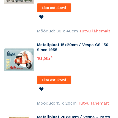
Lisa ostukorvi
LISA
SOOVINIMEKIRJA
Mõõdud: 30 x 40cm
Tutvu lähemalt
Metallplaat 15x20cm / Vespa GS 150
Since 1955
10,95
€
Lisa ostukorvi
LISA
SOOVINIMEKIRJA
Mõõdud: 15 x 20cm
Tutvu lähemalt
Metallplaat 20x30cm / Vespa - Parts