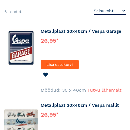
6
toodet
Metallplaat 30x40cm / Vespa Garage
26,95
€
Lisa ostukorvi
LISA
SOOVINIMEKIRJA
Mõõdud: 30 x 40cm
Tutvu lähemalt
Metallplaat 30x40cm / Vespa mallit
26,95
€