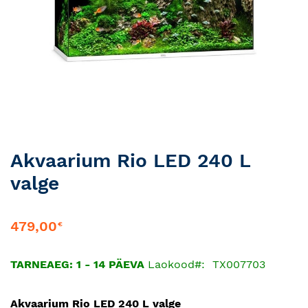
Skip
Akvaarium Rio LED 240 L
to
valge
the
beginning
of
479,00
€
the
images
gallery
TARNEAEG: 1 - 14 PÄEVA
Laokood
TX007703
Akvaarium Rio LED 240 L valge