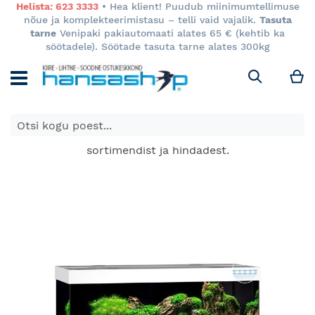
Helista: 623 3333
• Hea klient! Puudub miinimumtellimuse
nõue ja komplekteerimistasu – telli vaid vajalik.
Tasuta
tarne
Venipaki pakiautomaati alates 65 € (kehtib ka
söötadele). Söötade tasuta tarne alates 300kg
M
Otsi
E-poes kuvatavad toodete hinnad kehtivad ainult e-
poes ja võivad erineda Keila ja Tartu poodide
sortimendist ja hindadest.
Skip
to
the
end
of
the
images
gallery