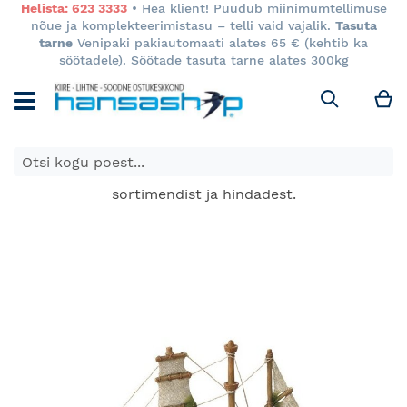
Helista: 623 3333
• Hea klient! Puudub miinimumtellimuse
nõue ja komplekteerimistasu – telli vaid vajalik.
Tasuta
tarne
Venipaki pakiautomaati alates 65 € (kehtib ka
söötadele). Söötade tasuta tarne alates 300kg
M
Otsi
E-poes kuvatavad toodete hinnad kehtivad ainult e-
poes ja võivad erineda Keila ja Tartu poodide
sortimendist ja hindadest.
Skip
to
the
end
of
the
images
gallery