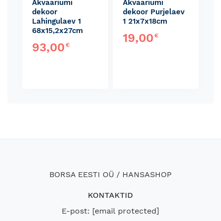
Akvaariumi
Akvaariumi
dekoor
dekoor Purjelaev
Lahingulaev 1
1 21x7x18cm
68x15,2x27cm
19,00
€
93,00
€
BORSA EESTI OÜ / HANSASHOP
KONTAKTID
E-post:
[email protected]