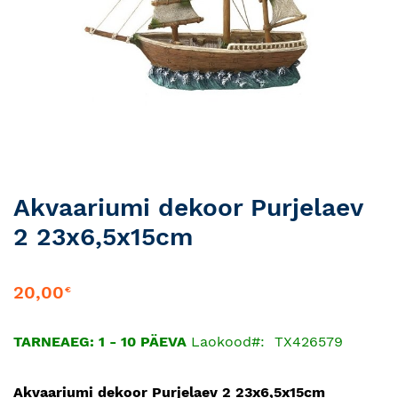
Skip
Akvaariumi dekoor Purjelaev
to
2 23x6,5x15cm
the
beginning
of
20,00
€
the
images
gallery
TARNEAEG: 1 - 10 PÄEVA
Laokood
TX426579
Akvaariumi dekoor Purjelaev 2 23x6,5x15cm