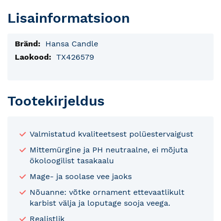
Lisainformatsioon
Lisainfo
Hansa Candle
TX426579
Tootekirjeldus
Valmistatud kvaliteetsest polüestervaigust
Mittemürgine ja PH neutraalne, ei mõjuta
ökoloogilist tasakaalu
Mage- ja soolase vee jaoks
Nõuanne: võtke ornament ettevaatlikult
karbist välja ja loputage sooja veega.
Realistlik