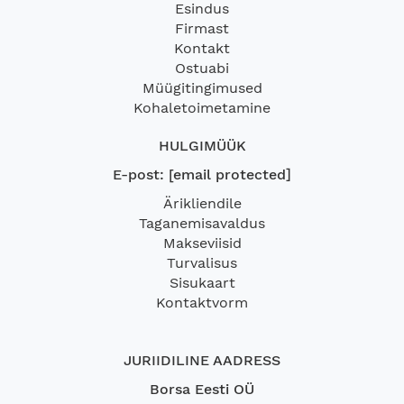
Esindus
Firmast
Kontakt
Ostuabi
Müügitingimused
Kohaletoimetamine
HULGIMÜÜK
E-post:
[email protected]
Ärikliendile
Taganemisavaldus
Makseviisid
Turvalisus
Sisukaart
Kontaktvorm
JURIIDILINE AADRESS
Borsa Eesti OÜ