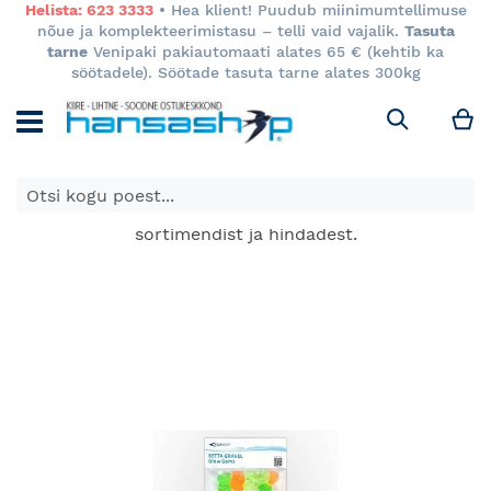
Helista: 623 3333
• Hea klient! Puudub miinimumtellimuse
nõue ja komplekteerimistasu – telli vaid vajalik.
Tasuta
tarne
Venipaki pakiautomaati alates 65 € (kehtib ka
söötadele). Söötade tasuta tarne alates 300kg
M
Otsi
E-poes kuvatavad toodete hinnad kehtivad ainult e-
poes ja võivad erineda Keila ja Tartu poodide
sortimendist ja hindadest.
Skip
to
the
end
of
the
images
gallery