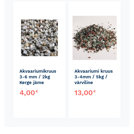
Skip
carousel
Akvaariumikruus
Akvaariumi kruus
3-6 mm / 2kg
3-4mm / 5kg /
Kerge jäme
värviline
4,00
13,00
€
€