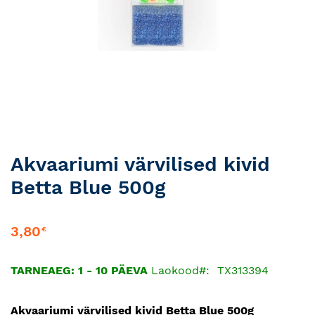
Skip
Akvaariumi värvilised kivid
to
Betta Blue 500g
the
beginning
of
3,80
€
the
images
gallery
TARNEAEG: 1 - 10 PÄEVA
Laokood
TX313394
Akvaariumi värvilised kivid Betta Blue 500g