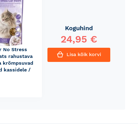
Koguhind
24,95 €
r No Stress
Lisa kõik korvi
ats rahustava
a krõmpsuvad
 kassidele /