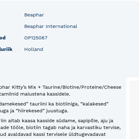
fo
Beaphar
Beaphar International
od
OP125067
luriik
Holland
phar Kitty’s Mix + Taurine/Biotine/Proteine/Cheese
itamiinid maiustena kassidele.
damekesed” tauriini ka biotiiniga, “kalakesed”
uga ja “hiirekesed” juustuga.
iin aitab kaasa kasside südame, sapipõie, aju ja
ade tööle, biotiin tagab naha ja karvastiku tervise,
gud avaldavad kassi tervisele üldtugevadavat