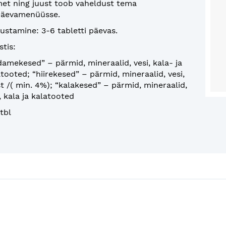
met ning juust toob vaheldust tema
päevamenüüsse.
ustamine: 3-6 tabletti päevas.
tis:
damekesed” – pärmid, mineraalid, vesi, kala- ja
tooted; “hiirekesed” – pärmid, mineraalid, vesi,
t /( min. 4%); “kalakesed” – pärmid, mineraalid,
, kala ja kalatooted
tbl