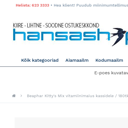
Helista: 623 3333
• Hea klient! Puudub miinimumtellimuse
Kõik kategooriad
Aiamaailm
Kodumaailm
E-poes kuvatava
Beaphar Kitty's Mix vitamiinimaius kassidele / 180t
Skip
to