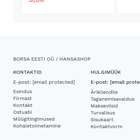
BORSA EESTI OÜ / HANSASHOP
KONTAKTID
HULGIMÜÜK
E-post:
[email protected]
E-post:
[email prote
Esindus
Ärikliendile
Firmast
Taganemisavaldus
Kontakt
Makseviisid
Ostuabi
Turvalisus
Müügitingimused
Sisukaart
Kohaletoimetamine
Kontaktvorm