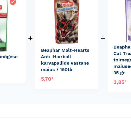
Beapha
Beaphar Malt-Hearts
Cat Tre
inõgese
Anti-Hairball
toimeg
karvapallide vastane
maiused
maius / 150tk
35 gr
5,70
€
3,85
€