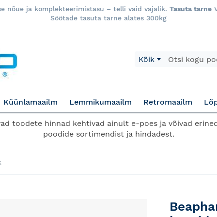
 nõue ja komplekteerimistasu – telli vaid vajalik.
Tasuta tarne
V
Söötade tasuta tarne alates 300kg
Otsi
Kõik
Küünlamaailm
Lemmikumaailm
Retromaailm
Lõ
d toodete hinnad kehtivad ainult e-poes ja võivad erined
poodide sortimendist ja hindadest.
k
Beaphar