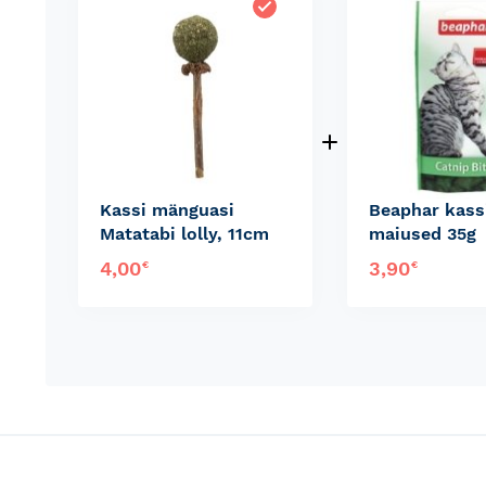
Kassi mänguasi
Beaphar kass
Matatabi lolly, 11cm
maiused 35g
4,00
3,90
€
€