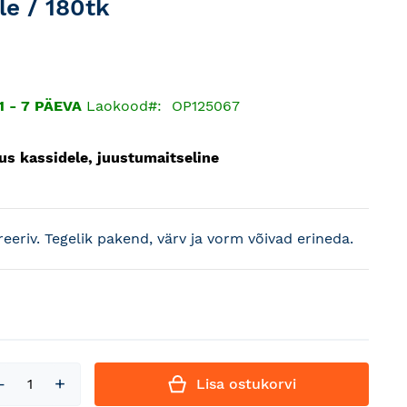
le / 180tk
1 - 7 PÄEVA
Laokood
OP125067
us kassidele, juustumaitseline
treeriv. Tegelik pakend, värv ja vorm võivad erineda.
Lisa ostukorvi