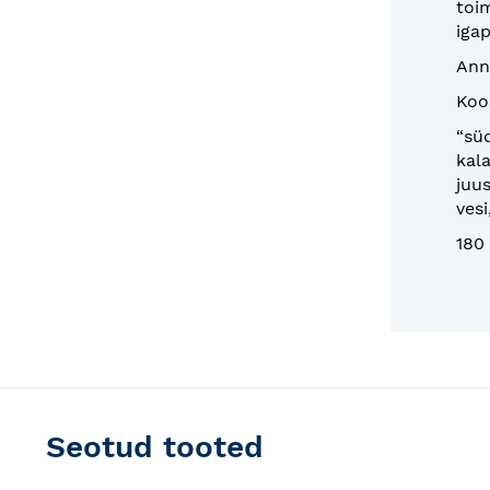
toi
iga
Ann
Koos
“sü
kala
juus
vesi
180 
Seotud tooted
Skip
carousel