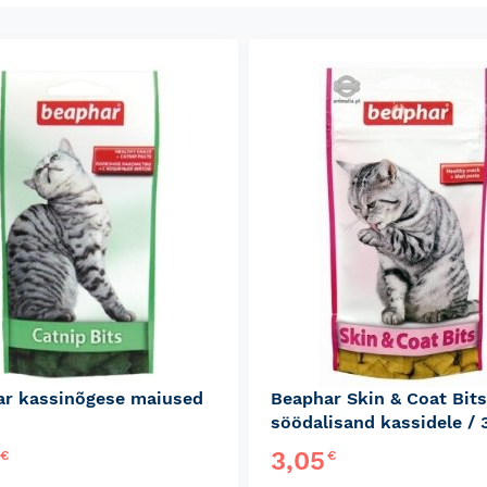
r kassinõgese maiused
Beaphar Skin & Coat Bits
söödalisand kassidele / 
0
3,05
€
€