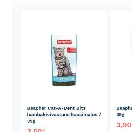
Beaphar Cat-A-Dent Bits
Beapha
hambakivivastane kassimaius /
35g
35g
3,9
3,50
€