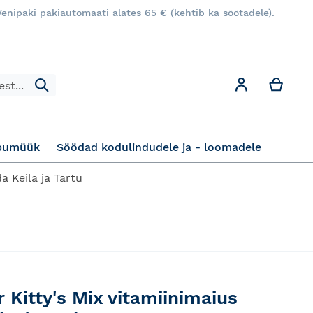
enipaki pakiautomaati alates 65 € (kehtib ka söötadele).
Minu
Minu konto
Otsi
pumüük
Söödad kodulindudele ja - loomadele
a Keila ja Tartu
 Kitty's Mix vitamiinimaius