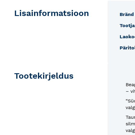
Lisainformatsioon
Lisain
Bränd
Tootja
Laoko
Pärito
Tootekirjeldus
Bea
– v
“Sü
valg
Taur
silm
val