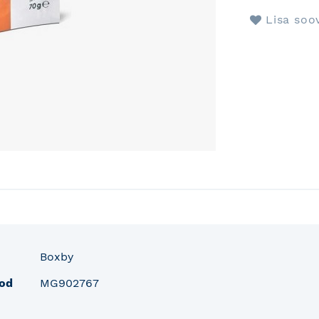
Lisa soo
fo
Boxby
od
MG902767