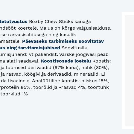
tetutvustus
Boxby Chew Sticks kanaga
endsööt koertele. Maius on kõrge valgusisalduse,
ese rasvasisaldusega ning kasulik
mastele.
Päevaseks tarbimiseks soovitatav
us ning tarvitamisjuhised
Soovituslik
umisjuhend: vt pakendilt. Värske joogivesi peab
ma alati saadaval.
Koostisosade loetelu
Koostis:
a ja loomsed derivaadid (67% kana), nahk (30%),
 ja rasvad, köögivilja derivaadid, mineraalid. Ei
lda lisaaineid. Analüütiline koostis: niiskus 18%,
rproteiin 85%, toorõlid ja -rasvad 4%, toortuhk
 toorkiud 1%