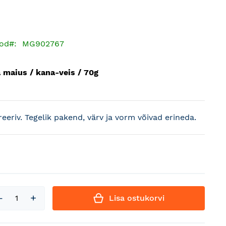
od
MG902767
 maius / kana-veis / 70g
treeriv. Tegelik pakend, värv ja vorm võivad erineda.
Lisa ostukorvi