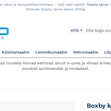
 nõue ja komplekteerimistasu – telli vaid vajalik.
Tasuta tarne
V
Söötade tasuta tarne alates 300kg
Otsi
Kõik
Küünlamaailm
Lemmikumaailm
Retromaailm
Lõ
d toodete hinnad kehtivad ainult e-poes ja võivad erined
poodide sortimendist ja hindadest.
Boxby k