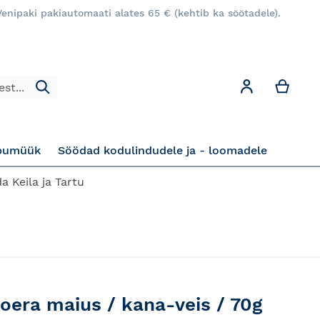
enipaki pakiautomaati alates 65 € (kehtib ka söötadele).
Minu
Minu konto
Otsi
pumüük
Söödad kodulindudele ja - loomadele
a Keila ja Tartu
oera maius / kana-veis / 70g