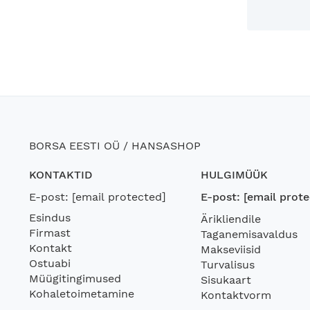
BORSA EESTI OÜ / HANSASHOP
KONTAKTID
HULGIMÜÜK
E-post:
[email protected]
E-post:
[email prote
Esindus
Ärikliendile
Firmast
Taganemisavaldus
Kontakt
Makseviisid
Ostuabi
Turvalisus
Müügitingimused
Sisukaart
Kohaletoimetamine
Kontaktvorm