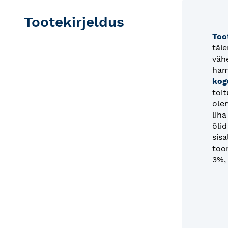
Tootekirjeldus
Too
täi
väh
ham
kog
toit
ole
lih
õlid
sisa
too
3%,