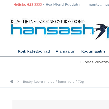
Helista: 623 3333
• Hea klient! Puudub miinimumtellimuse
Kõik kategooriad
Aiamaailm
Kodumaailm
E-poes kuvatava
Boxby koera maius / kana-veis / 70g
Skip
to