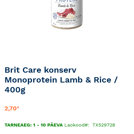
Skip
Brit Care konserv
to
Monoprotein Lamb & Rice /
the
beginning
400g
of
the
images
2,70
€
gallery
TARNEAEG: 1 - 10 PÄEVA
Laokood
TX529728