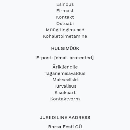
Esindus
Firmast
Kontakt
Ostuabi
Müügitingimused
Kohaletoimetamine
HULGIMÜÜK
E-post:
[email protected]
Ärikliendile
Taganemisavaldus
Makseviisid
Turvalisus
Sisukaart
Kontaktvorm
JURIIDILINE AADRESS
Borsa Eesti OÜ