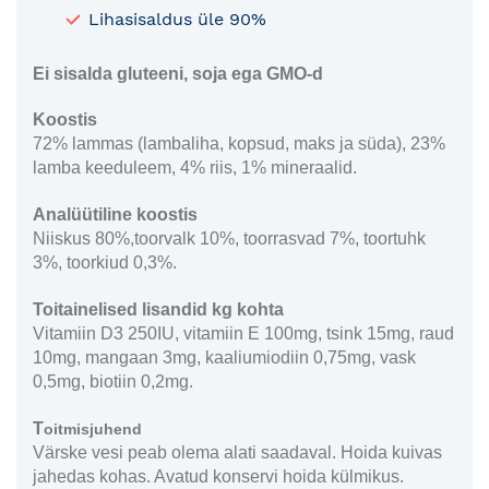
Lihasisaldus üle 90%
Ei sisalda gluteeni, soja ega GMO-d
Koostis
72% lammas (lambaliha, kopsud, maks ja süda), 23%
lamba keeduleem, 4% riis, 1% mineraalid.
Analüütiline koostis
Niiskus 80%,toorvalk 10%, toorrasvad 7%, toortuhk
3%, toorkiud 0,3%.
Toitainelised lisandid kg kohta
Vitamiin D3 250IU, vitamiin E 100mg, tsink 15mg, raud
10mg, mangaan 3mg, kaaliumiodiin 0,75mg, vask
0,5mg, biotiin 0,2mg.
T
oitmisjuhend
Värske vesi peab olema alati saadaval. Hoida kuivas
jahedas kohas. Avatud konservi hoida külmikus.