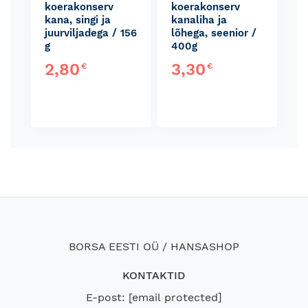
koerakonserv
koerakonserv
kana, singi ja
kanaliha ja
juurviljadega / 156
lõhega, seenior /
g
400g
2,80
3,30
€
€
BORSA EESTI OÜ / HANSASHOP
KONTAKTID
E-post:
[email protected]