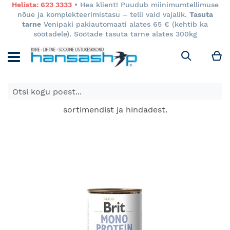
Helista: 623 3333
• Hea klient! Puudub miinimumtellimuse
nõue ja komplekteerimistasu – telli vaid vajalik.
Tasuta
tarne
Venipaki pakiautomaati alates 65 € (kehtib ka
söötadele). Söötade tasuta tarne alates 300kg
M
Otsi
E-poes kuvatavad toodete hinnad kehtivad ainult e-
poes ja võivad erineda Keila ja Tartu poodide
sortimendist ja hindadest.
Skip
to
the
end
of
the
images
gallery