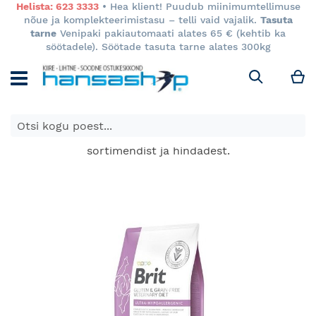
Helista: 623 3333
• Hea klient! Puudub miinimumtellimuse
nõue ja komplekteerimistasu – telli vaid vajalik.
Tasuta
tarne
Venipaki pakiautomaati alates 65 € (kehtib ka
söötadele). Söötade tasuta tarne alates 300kg
M
Otsi
E-poes kuvatavad toodete hinnad kehtivad ainult e-
poes ja võivad erineda Keila ja Tartu poodide
sortimendist ja hindadest.
Skip
to
the
end
of
the
images
gallery