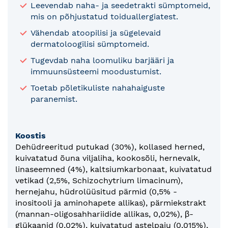
Leevendab naha- ja seedetrakti sümptomeid,
mis on põhjustatud toiduallergiatest.
Vähendab atoopilisi ja sügelevaid
dermatoloogilisi sümptomeid.
Tugevdab naha loomuliku barjääri ja
immuunsüsteemi moodustumist.
Toetab põletikuliste nahahaiguste
paranemist.
Koostis
Dehüdreeritud putukad (30%), kollased herned,
kuivatatud õuna viljaliha, kookosõli, hernevalk,
linaseemned (4%), kaltsiumkarbonaat, kuivatatud
vetikad (2,5%, Schizochytrium limacinum),
hernejahu, hüdrolüüsitud pärmid (0,5% -
inositooli ja aminohapete allikas), pärmiekstrakt
(mannan-oligosahhariidide allikas, 0,02%), β-
glükaanid (0,02%), kuivatatud astelpaju (0,015%),