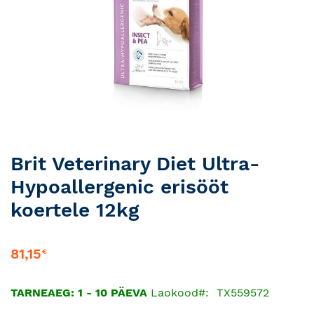
Skip
Brit Veterinary Diet Ultra-
to
Hypoallergenic erisööt
the
beginning
koertele 12kg
of
the
images
81,15
€
gallery
TARNEAEG: 1 - 10 PÄEVA
Laokood
TX559572