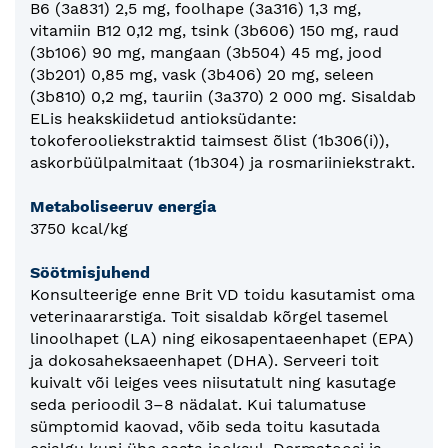
B6 (3a831) 2,5 mg, foolhape (3a316) 1,3 mg,
vitamiin B12 0,12 mg, tsink (3b606) 150 mg, raud
(3b106) 90 mg, mangaan (3b504) 45 mg, jood
(3b201) 0,85 mg, vask (3b406) 20 mg, seleen
(3b810) 0,2 mg, tauriin (3a370) 2 000 mg. Sisaldab
ELis heakskiidetud antioksüdante:
tokoferooliekstraktid taimsest õlist (1b306(i)),
askorbüülpalmitaat (1b304) ja rosmariiniekstrakt.
Metaboliseeruv energia
3750 kcal/kg
Söötmisjuhend
Konsulteerige enne Brit VD toidu kasutamist oma
veterinaararstiga. Toit sisaldab kõrgel tasemel
linoolhapet (LA) ning eikosapentaeenhapet (EPA)
ja dokosaheksaeenhapet (DHA). Serveeri toit
kuivalt või leiges vees niisutatult ning kasutage
seda perioodil 3–8 nädalat. Kui talumatuse
sümptomid kaovad, võib seda toitu kasutada