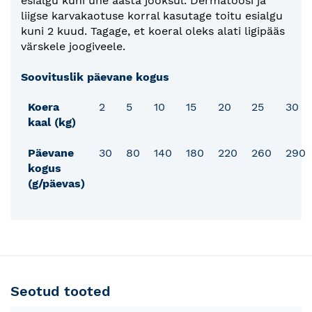
esialgu kuni ühe aasta jooksul. Dermatoosi ja
liigse karvakaotuse korral kasutage toitu esialgu
kuni 2 kuud. Tagage, et koeral oleks alati ligipääs
värskele joogiveele.
Soovituslik päevane kogus
Koera
2
5
10
15
20
25
30
kaal (kg)
Päevane
30
80
140
180
220
260
290
kogus
(g/päevas)
Seotud tooted