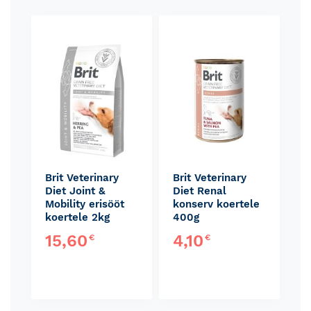
Skip
carousel
Brit Veterinary
Brit Veterinary
Diet Joint &
Diet Renal
Mobility erisööt
konserv koertele
koertele 2kg
400g
15,60
4,10
€
€