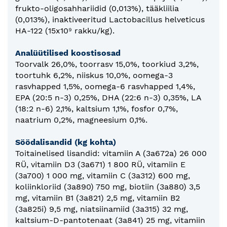
frukto-oligosahhariidid (0,013%), tääkliilia
(0,013%), inaktiveeritud Lactobacillus helveticus
HA-122 (15x10⁹ rakku/kg).
Analüütilised koostisosad
Toorvalk 26,0%, toorrasv 15,0%, toorkiud 3,2%,
toortuhk 6,2%, niiskus 10,0%, oomega-3
rasvhapped 1,5%, oomega-6 rasvhapped 1,4%,
EPA (20:5 n-3) 0,25%, DHA (22:6 n-3) 0,35%, LA
(18:2 n-6) 2,1%, kaltsium 1,1%, fosfor 0,7%,
naatrium 0,2%, magneesium 0,1%.
Söödalisandid (kg kohta)
Toitainelised lisandid: vitamiin A (3a672a) 26 000
RÜ, vitamiin D3 (3a671) 1 800 RÜ, vitamiin E
(3a700) 1 000 mg, vitamiin C (3a312) 600 mg,
koliinkloriid (3a890) 750 mg, biotiin (3a880) 3,5
mg, vitamiin B1 (3a821) 2,5 mg, vitamiin B2
(3a825i) 9,5 mg, niatsiinamiid (3a315) 32 mg,
kaltsium-D-pantotenaat (3a841) 25 mg, vitamiin