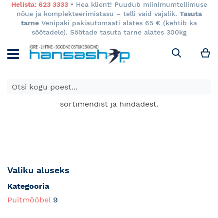
Helista: 623 3333
• Hea klient! Puudub miinimumtellimuse
nõue ja komplekteerimistasu – telli vaid vajalik.
Tasuta
tarne
Venipaki pakiautomaati alates 65 € (kehtib ka
söötadele). Söötade tasuta tarne alates 300kg
M
Otsi
E-poes kuvatavad toodete hinnad kehtivad ainult e-
poes ja võivad erineda Keila ja Tartu poodide
sortimendist ja hindadest.
Valiku aluseks
Kategooria
Puitmööbel
9