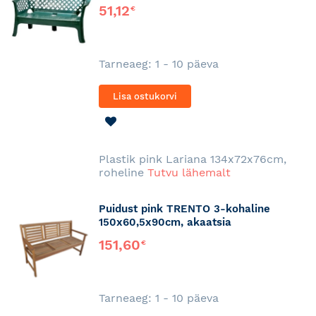
51,12
€
Tarneaeg: 1 - 10 päeva
Lisa ostukorvi
LISA
SOOVINIMEKIRJA
Plastik pink Lariana 134x72x76cm,
roheline
Tutvu lähemalt
Puidust pink TRENTO 3-kohaline
150x60,5x90cm, akaatsia
151,60
€
Tarneaeg: 1 - 10 päeva