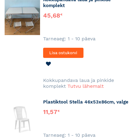
komplekt
45,68
€
Tarneaeg: 1 - 10 päeva
Lisa ostukorvi
LISA
SOOVINIMEKIRJA
Kokkupandava laua ja pinkide
komplekt
Tutvu lähemalt
Plastiktool Stella 46x53x86cm, valge
11,57
€
Tarneaeg: 1 - 10 päeva