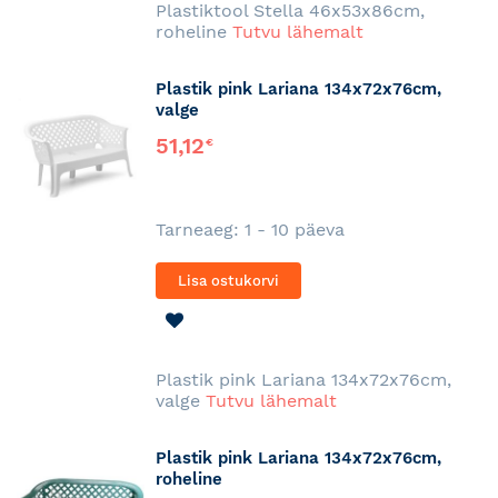
Plastiktool Stella 46x53x86cm,
roheline
Tutvu lähemalt
Plastik pink Lariana 134x72x76cm,
valge
51,12
€
Tarneaeg: 1 - 10 päeva
Lisa ostukorvi
LISA
SOOVINIMEKIRJA
Plastik pink Lariana 134x72x76cm,
valge
Tutvu lähemalt
Plastik pink Lariana 134x72x76cm,
roheline