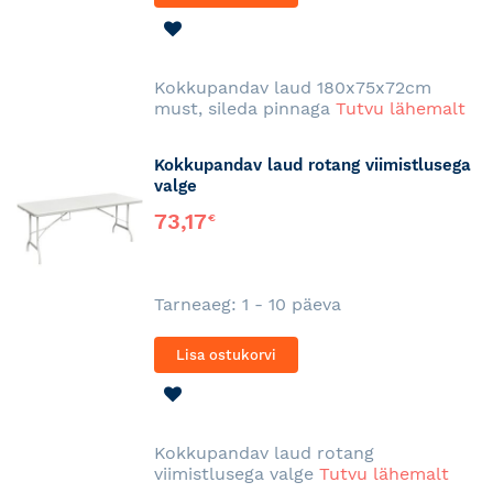
LISA
SOOVINIMEKIRJA
Kokkupandav laud 180x75x72cm
must, sileda pinnaga
Tutvu lähemalt
Kokkupandav laud rotang viimistlusega
valge
73,17
€
Tarneaeg: 1 - 10 päeva
Lisa ostukorvi
LISA
SOOVINIMEKIRJA
Kokkupandav laud rotang
viimistlusega valge
Tutvu lähemalt