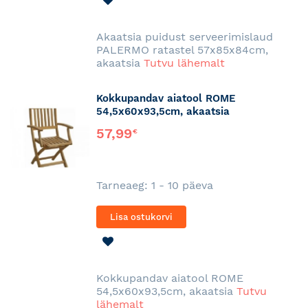
SOOVINIMEKIRJA
Akaatsia puidust serveerimislaud
PALERMO ratastel 57x85x84cm,
akaatsia
Tutvu lähemalt
Kokkupandav aiatool ROME
54,5x60x93,5cm, akaatsia
57,99
€
Tarneaeg: 1 - 10 päeva
Lisa ostukorvi
LISA
SOOVINIMEKIRJA
Kokkupandav aiatool ROME
54,5x60x93,5cm, akaatsia
Tutvu
lähemalt