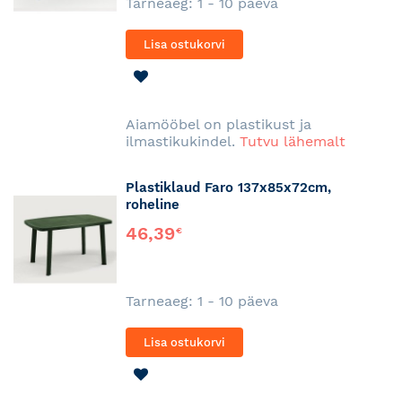
Tarneaeg: 1 - 10 päeva
Lisa ostukorvi
LISA
SOOVINIMEKIRJA
Aiamööbel on plastikust ja
ilmastikukindel.
Tutvu lähemalt
Plastiklaud Faro 137x85x72cm,
roheline
46,39
€
Tarneaeg: 1 - 10 päeva
Lisa ostukorvi
LISA