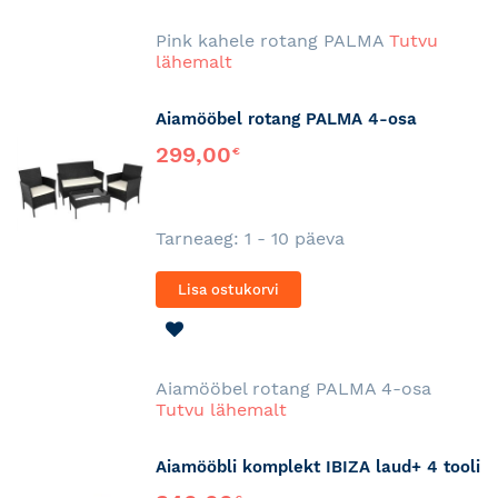
SOOVINIMEKIRJA
Pink kahele rotang PALMA
Tutvu
lähemalt
Aiamööbel rotang PALMA 4-osa
299,00
€
Tarneaeg: 1 - 10 päeva
Lisa ostukorvi
LISA
SOOVINIMEKIRJA
Aiamööbel rotang PALMA 4-osa
Tutvu lähemalt
Aiamööbli komplekt IBIZA laud+ 4 tooli