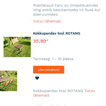
SOOVINIMEKIRJA
Plastiklaud Faro on ilmastikukindel
ning sobib kasutamiseks nii õues kui
siseruumides.
Tutvu lähemalt
Kokkupandav tool ROTANG
35,90
€
Tarneaeg: 1 - 10 päeva
Lisa ostukorvi
LISA
SOOVINIMEKIRJA
Kokkupandav tool ROTANG
Tutvu
lähemalt