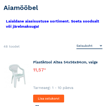
Aiamööbel
Laialdane aiasisustuse sortiment. Soeta soodsalt
või järelmaksuga!
48
toodet
Plastiktool Altea 54x56x84cm, valge
11,57
€
Tarneaeg: 1 - 10 päeva
Lisa ostukorvi