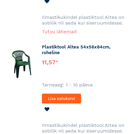
LISA
SOOVINIMEKIRJA
Ilmastikukindel plastiktool Altea on
sobilik nii aeda kui siseruumidesse.
Tutvu lähemalt
Plastiktool Altea 54x56x84cm,
roheline
11,57
€
Tarneaeg: 1 - 10 päeva
Lisa ostukorvi
LISA
SOOVINIMEKIRJA
Ilmastikukindel plastiktool Altea on
sobilik nii aeda kui siseruumidesse.