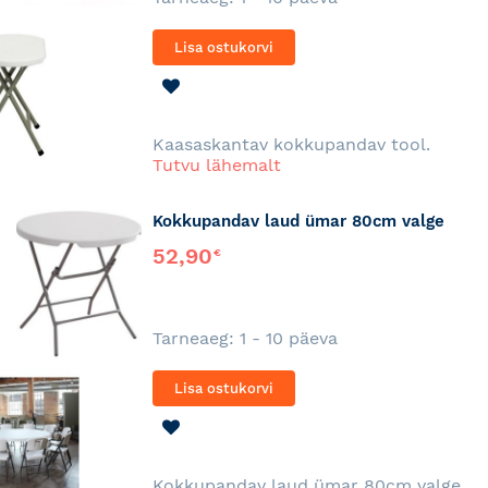
Lisa ostukorvi
LISA
SOOVINIMEKIRJA
Kaasaskantav kokkupandav tool.
Tutvu lähemalt
Kokkupandav laud ümar 80cm valge
52,90
€
Tarneaeg: 1 - 10 päeva
Lisa ostukorvi
LISA
SOOVINIMEKIRJA
Kokkupandav laud ümar 80cm valge