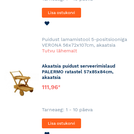
Lisa ostukorvi
LISA
SOOVINIMEKIRJA
Puidust lamamistool 5-positsiooniga
VERONA 56x72x107cm, akaatsia
Tutvu lähemalt
Akaatsia puidust serveerimislaud
PALERMO ratastel 57x85x84cm,
akaatsia
111,96
€
Tarneaeg: 1 - 10 päeva
Lisa ostukorvi
LISA