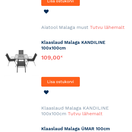
Lisa ostukorvi
LISA
SOOVINIMEKIRJA
Aiatool Malaga must
Tutvu lähemalt
Klaaslaud Malaga KANDILINE
100x100cm
109,00
€
Lisa ostukorvi
LISA
SOOVINIMEKIRJA
Klaaslaud Malaga KANDILINE
100x100cm
Tutvu lähemalt
Klaaslaud Malaga ÜMAR 100cm