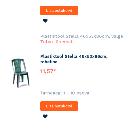
Lisa ostukorvi
LISA
SOOVINIMEKIRJA
Plastiktool Stella 46x53x86cm, valge
Tutvu lähemalt
Plastiktool Stella 46x53x86cm,
roheline
11,57
€
Tarneaeg: 1 - 10 päeva
Lisa ostukorvi
LISA
SOOVINIMEKIRJA