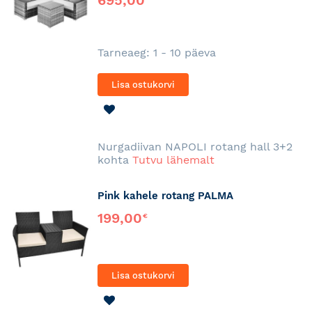
695,00
Tarneaeg: 1 - 10 päeva
Lisa ostukorvi
LISA
SOOVINIMEKIRJA
Nurgadiivan NAPOLI rotang hall 3+2
kohta
Tutvu lähemalt
Pink kahele rotang PALMA
199,00
€
Lisa ostukorvi
LISA