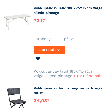
Kokkupandav laud 180x75x72cm valge,
sileda pinnaga
73,17
€
Tarneaeg: 1 - 10 päeva
Lisa ostukorvi
LISA
SOOVINIMEKIRJA
Kokkupandav laud 180x75x72cm
valge, sileda pinnaga
Tutvu lähemalt
Kokkupandav tool rotang viimistlusega,
must
34,93
€