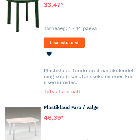
33,47
€
Tarneaeg: 1 - 14 päeva
Lisa ostukorvi
LISA
SOOVINIMEKIRJA
Plastiklaud Tondo on ilmastikukindel
ning sobib kasutamiseks nii õues kui
siseruumides.
Tutvu lähemalt
Plastiklaud Faro / valge
46,39
€