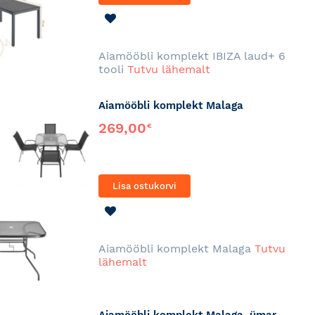
LISA
SOOVINIMEKIRJA
Aiamööbli komplekt IBIZA laud+ 6
tooli
Tutvu lähemalt
Aiamööbli komplekt Malaga
269,00
€
Lisa ostukorvi
LISA
SOOVINIMEKIRJA
Aiamööbli komplekt Malaga
Tutvu
lähemalt