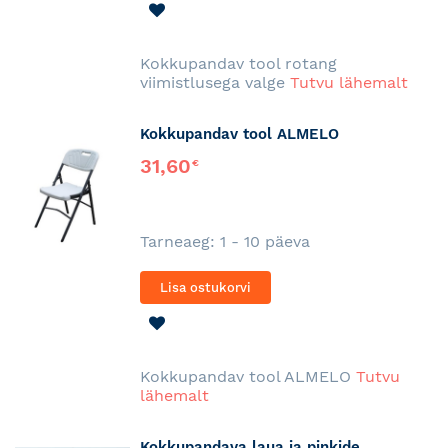
LISA
SOOVINIMEKIRJA
Kokkupandav tool rotang
viimistlusega valge
Tutvu lähemalt
Kokkupandav tool ALMELO
31,60
€
Tarneaeg: 1 - 10 päeva
Lisa ostukorvi
LISA
SOOVINIMEKIRJA
Kokkupandav tool ALMELO
Tutvu
lähemalt
Kokkupandava laua ja pinkide