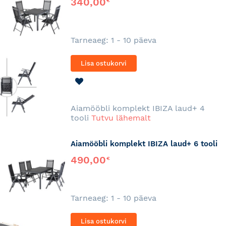
340,00
€
Tarneaeg: 1 - 10 päeva
Lisa ostukorvi
LISA
SOOVINIMEKIRJA
Aiamööbli komplekt IBIZA laud+ 4
tooli
Tutvu lähemalt
Aiamööbli komplekt IBIZA laud+ 6 tooli
490,00
€
Tarneaeg: 1 - 10 päeva
Lisa ostukorvi