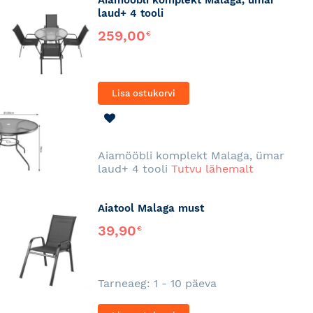
Aiamööbli komplekt Malaga, ümar
laud+ 4 tooli
259,00
€
Lisa ostukorvi
LISA
SOOVINIMEKIRJA
Aiamööbli komplekt Malaga, ümar
laud+ 4 tooli
Tutvu lähemalt
Aiatool Malaga must
39,90
€
Tarneaeg: 1 - 10 päeva