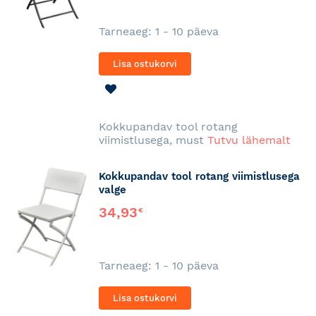
Tarneaeg: 1 - 10 päeva
Lisa ostukorvi
LISA
SOOVINIMEKIRJA
Kokkupandav tool rotang
viimistlusega, must
Tutvu lähemalt
Kokkupandav tool rotang viimistlusega
valge
34,93
€
Tarneaeg: 1 - 10 päeva
Lisa ostukorvi