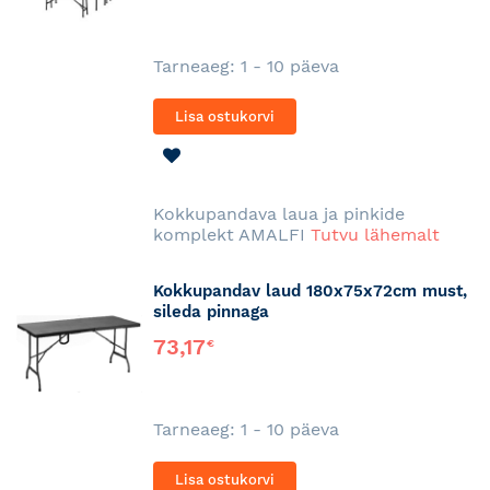
Tarneaeg: 1 - 10 päeva
Lisa ostukorvi
LISA
SOOVINIMEKIRJA
Kokkupandava laua ja pinkide
komplekt AMALFI
Tutvu lähemalt
Kokkupandav laud 180x75x72cm must,
sileda pinnaga
73,17
€
Tarneaeg: 1 - 10 päeva
Lisa ostukorvi