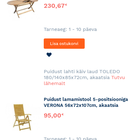
230,67
€
Tarneaeg: 1 - 10 päeva
Lisa ostukorvi
LISA
SOOVINIMEKIRJA
Puidust lahti käiv laud TOLEDO
180/140x85x72cm, akaatsia
Tutvu
lähemalt
Puidust lamamistool 5-positsiooniga
VERONA 56x72x107cm, akaatsia
95,00
€
Tarneaeg: 1 - 10 päeva