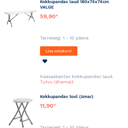
Kokkupandav laud 180x74x74cm
VALGE
59,90
€
Tarneaeg: 1 - 10 päeva
Lisa ostukorvi
LISA
SOOVINIMEKIRJA
Kaasaskantav kokkupandav laud.
Tutvu lähemalt
Kokkupandav tool (ümar)
11,90
€
Tarneaeg: 1 - 10 päeva