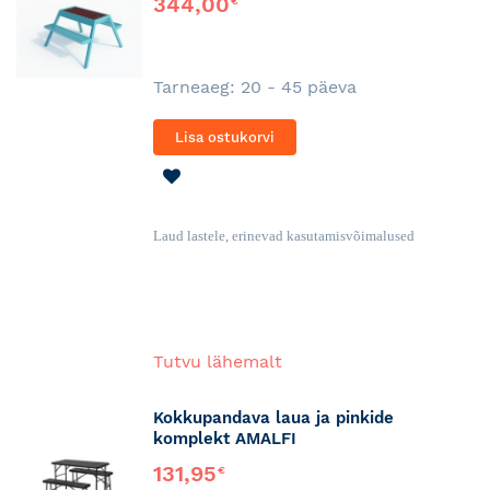
344,00
€
Tarneaeg: 20 - 45 päeva
Lisa ostukorvi
LISA
SOOVINIMEKIRJA
Laud lastele, erinevad kasutamisvõimalused
Tutvu lähemalt
Kokkupandava laua ja pinkide
komplekt AMALFI
131,95
€