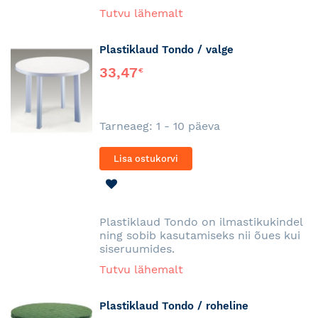
Tutvu lähemalt
Plastiklaud Tondo / valge
33,47
€
Tarneaeg: 1 - 10 päeva
Lisa ostukorvi
LISA
SOOVINIMEKIRJA
Plastiklaud Tondo on ilmastikukindel
ning sobib kasutamiseks nii õues kui
siseruumides.
Tutvu lähemalt
Plastiklaud Tondo / roheline