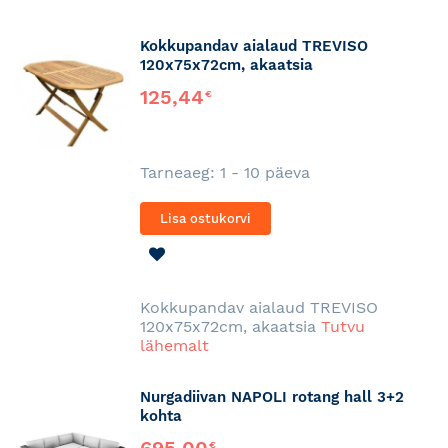
Kokkupandav aialaud TREVISO
120x75x72cm, akaatsia
125,44
€
Tarneaeg: 1 - 10 päeva
Lisa ostukorvi
LISA
SOOVINIMEKIRJA
Kokkupandav aialaud TREVISO
120x75x72cm, akaatsia
Tutvu
lähemalt
Nurgadiivan NAPOLI rotang hall 3+2
kohta
€