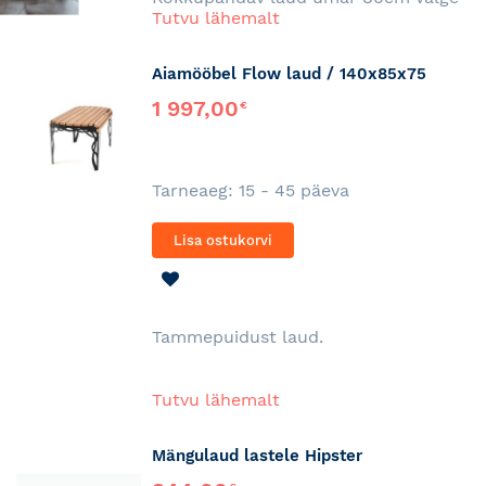
Tutvu lähemalt
Aiamööbel Flow laud / 140x85x75
1 997,00
€
Tarneaeg: 15 - 45 päeva
Lisa ostukorvi
LISA
SOOVINIMEKIRJA
Tammepuidust laud.
Tutvu lähemalt
Mängulaud lastele Hipster