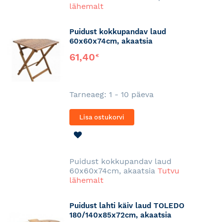
lähemalt
Puidust kokkupandav laud
60x60x74cm, akaatsia
61,40
€
Tarneaeg: 1 - 10 päeva
Lisa ostukorvi
LISA
SOOVINIMEKIRJA
Puidust kokkupandav laud
60x60x74cm, akaatsia
Tutvu
lähemalt
Puidust lahti käiv laud TOLEDO
180/140x85x72cm, akaatsia