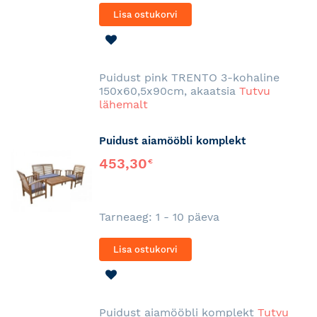
Lisa ostukorvi
LISA
SOOVINIMEKIRJA
Puidust pink TRENTO 3-kohaline
150x60,5x90cm, akaatsia
Tutvu
lähemalt
Puidust aiamööbli komplekt
453,30
€
Tarneaeg: 1 - 10 päeva
Lisa ostukorvi
LISA
SOOVINIMEKIRJA
Puidust aiamööbli komplekt
Tutvu