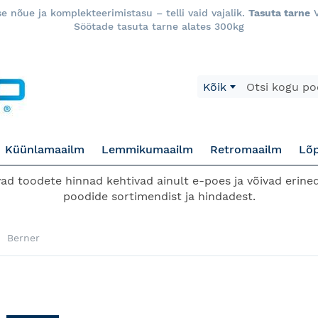
 nõue ja komplekteerimistasu – telli vaid vajalik.
Tasuta tarne
V
Söötade tasuta tarne alates 300kg
Otsi
Kõik
Küünlamaailm
Lemmikumaailm
Retromaailm
Lõ
d toodete hinnad kehtivad ainult e-poes ja võivad erined
poodide sortimendist ja hindadest.
Berner