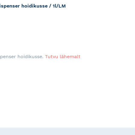
ispenser hoidikusse / 1l/LM
RJA
spenser hoidikusse.
Tutvu lähemalt