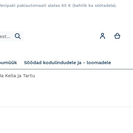
enipaki pakiautomaati alates 65 € (kehtib ka söötadele).
Minu
Minu konto
Otsi
pumüük
Söödad kodulindudele ja - loomadele
a Keila ja Tartu