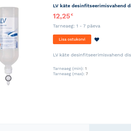
LV käte desinfitseerimisvahend d
12,25
€
Tarneaeg: 1 - 7 päeva
LISA
Lisa ostukorvi
SOOVINIMEKI
LV käte desinfitseerimisvahend di
Tarneaeg (min):
1
Tarneaeg (max):
7