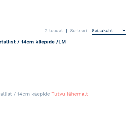
2
toodet
Sorteeri
etallist / 14cm käepide /LM
RJA
tallist / 14cm käepide
Tutvu lähemalt