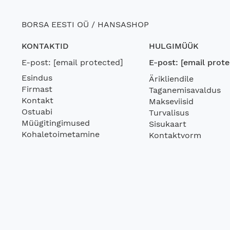
BORSA EESTI OÜ / HANSASHOP
KONTAKTID
HULGIMÜÜK
E-post:
[email protected]
E-post:
[email prote
Esindus
Ärikliendile
Firmast
Taganemisavaldus
Kontakt
Makseviisid
Ostuabi
Turvalisus
Müügitingimused
Sisukaart
Kohaletoimetamine
Kontaktvorm