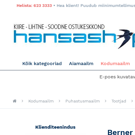
Helista: 623 3333
• Hea klient! Puudub miinimumtellimuse
Kõik kategooriad
Aiamaailm
Kodumaailm
E-poes kuvatava
Kodumaailm
Puhastusmaailm
Tootjad
Klienditeenindus
Berner