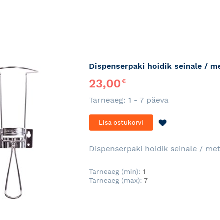
Dispenserpaki hoidik seinale / m
23,00
€
Tarneaeg: 1 - 7 päeva
LISA
Lisa ostukorvi
SOOVINIMEKI
Dispenserpaki hoidik seinale / me
Tarneaeg (min):
1
Tarneaeg (max):
7