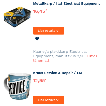
Metallkarp / flat Electrical Equipment
16,45
€
Lisa ostukorvi
LISA
SOOVINIMEKIRJA
Kaanega plekkkarp Electrical
Equipment, mahutavus 2,5L.
Tutvu
lähemalt
Kruus Service & Repair / LM
12,95
€
Lisa ostukorvi