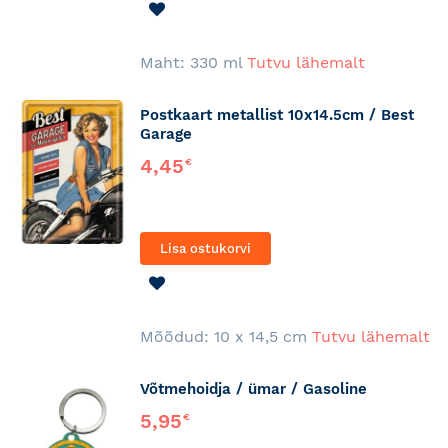
LISA
SOOVINIMEKIRJA
Maht: 330 ml
Tutvu lähemalt
Postkaart metallist 10x14.5cm / Best
Garage
4,45
€
Lisa ostukorvi
LISA
SOOVINIMEKIRJA
Mõõdud: 10 x 14,5 cm
Tutvu lähemalt
Võtmehoidja / ümar / Gasoline
5,95
€