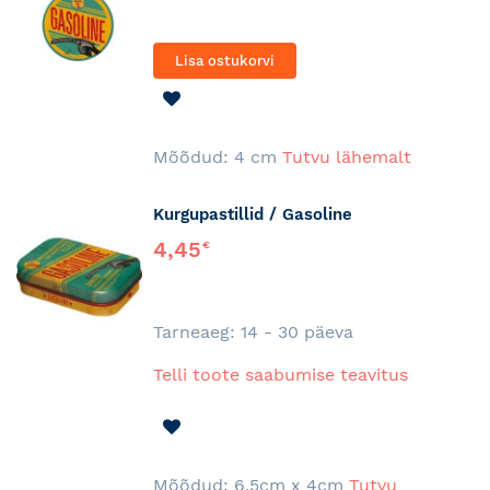
Lisa ostukorvi
LISA
SOOVINIMEKIRJA
Mõõdud: 4 cm
Tutvu lähemalt
Kurgupastillid / Gasoline
4,45
€
Tarneaeg: 14 - 30 päeva
Telli toote saabumise teavitus
LISA
SOOVINIMEKIRJA
Mõõdud: 6,5cm x 4cm
Tutvu