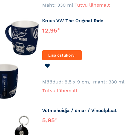
Maht: 330 ml
Tutvu lähemalt
Kruus VW The Original Ride
12,95
€
Lisa ostukorvi
LISA
SOOVINIMEKIRJA
Mõõdud: 8,5 x 9 cm, maht: 330 ml
Tutvu lähemalt
Võtmehoidja / ümar / Vinüülplaat
5,95
€