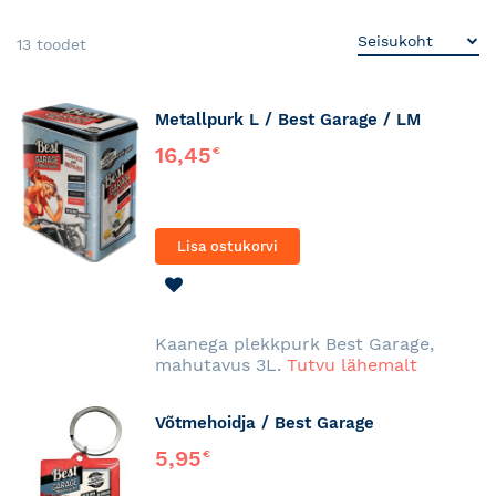
13
toodet
Metallpurk L / Best Garage / LM
16,45
€
Lisa ostukorvi
LISA
SOOVINIMEKIRJA
Kaanega plekkpurk Best Garage,
mahutavus 3L.
Tutvu lähemalt
Võtmehoidja / Best Garage
5,95
€