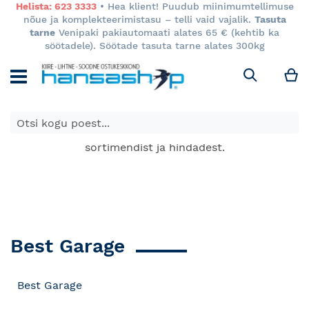
Helista: 623 3333
• Hea klient! Puudub miinimumtellimuse
nõue ja komplekteerimistasu – telli vaid vajalik.
Tasuta
tarne
Venipaki pakiautomaati alates 65 € (kehtib ka
söötadele). Söötade tasuta tarne alates 300kg
M
Otsi
E-poes kuvatavad toodete hinnad kehtivad ainult e-
poes ja võivad erineda Keila ja Tartu poodide
sortimendist ja hindadest.
Best Garage
Best Garage