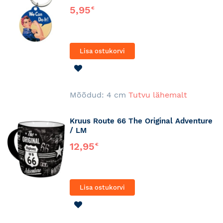
5,95
€
Lisa ostukorvi
LISA
SOOVINIMEKIRJA
Mõõdud: 4 cm
Tutvu lähemalt
Kruus Route 66 The Original Adventure
/ LM
12,95
€
Lisa ostukorvi
LISA
SOOVINIMEKIRJA