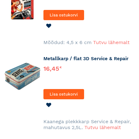
Lisa ostukorvi
LISA
SOOVINIMEKIRJA
Mõõdud: 4,5 x 6 cm
Tutvu lähemalt
Metallkarp / flat 3D Service & Repair
16,45
€
Lisa ostukorvi
LISA
SOOVINIMEKIRJA
Kaanega plekkkarp Service & Repair,
mahutavus 2,5L.
Tutvu lähemalt