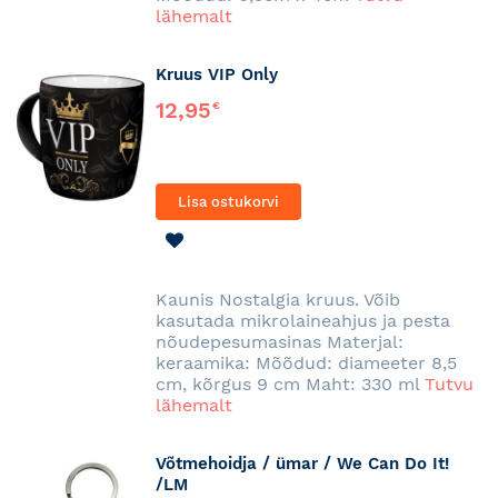
lähemalt
Kruus VIP Only
12,95
€
Lisa ostukorvi
LISA
SOOVINIMEKIRJA
Kaunis Nostalgia kruus. Võib
kasutada mikrolaineahjus ja pesta
nõudepesumasinas Materjal:
keraamika: Mõõdud: diameeter 8,5
cm, kõrgus 9 cm Maht: 330 ml
Tutvu
lähemalt
Võtmehoidja / ümar / We Can Do It!
/LM