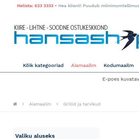
Helista: 623 3333
• Hea klient! Puudub miinimumtellimuse
Kõik kategooriad
Aiamaailm
Kodumaailm
E-poes kuvatava
Aiamaailm
Grillid ja tarvikud
Skip
Valiku aluseks
to