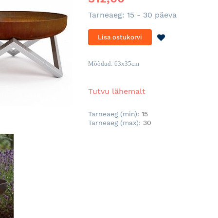
Tarneaeg: 15 - 30 päeva
LISA
Lisa ostukorvi
SOOVINIMEKI
Mõõdud: 63x35cm
Tutvu lähemalt
Tarneaeg (min):
15
Tarneaeg (max):
30