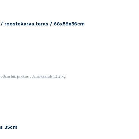
 / roostekarva teras / 68x58x56cm
RJA
a 58cm lai, pikkus 68cm, kaalub
12,2 kg
us 35cm