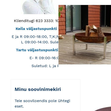
Klienditugi 623 3333: 10:00-14:00
Keila väljastuspunkti tööajad:
E ja R 09:00-18:00, T;K;N 09:-15:00,
L 09:00-14:00. Suletud: P
Tartu väljastuspunkti tööajad:
E- R 09:00-16:00
Suletud: L ja P
Minu soovinimekiri
Teie sooviloendis pole ühtegi
eset.