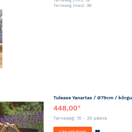
Tarneaeg (max):
30
Tulease Yanartas / Ø79cm / kõrg
448,00
€
Tarneaeg: 15 - 30 päeva
LISA
Lisa ostukorvi