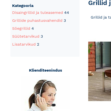
Grillid
product
Kategooria
list
Disaingrillid ja tuleasemed
44
Grillid ja 
Grillide puhastusvahendid
3
Söegrillid
4
Süütetarvikud
3
Lisatarvikud
2
Klienditeenindus