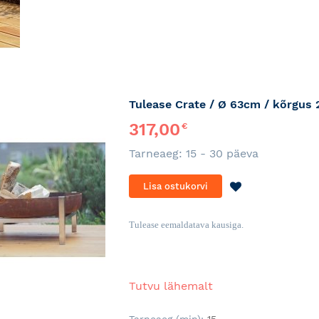
Tulease Crate / Ø 63cm / kõrgus
317,00
€
Tarneaeg: 15 - 30 päeva
LISA
Lisa ostukorvi
SOOVINIMEKI
Tulease eemaldatava kausiga.
Tutvu lähemalt
Tarneaeg (min):
15