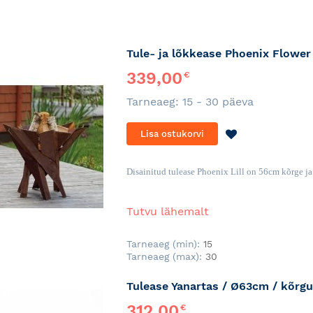
Tule- ja lõkkease Phoenix Flower
339,00
€
Tarneaeg: 15 - 30 päeva
LISA
Lisa ostukorvi
SOOVINIMEKI
Disainitud tulease Phoenix Lill on 56cm kõrge j
Tutvu lähemalt
Tarneaeg (min):
15
Tarneaeg (max):
30
Tulease Yanartas / Ø63cm / kõrg
312,00
€