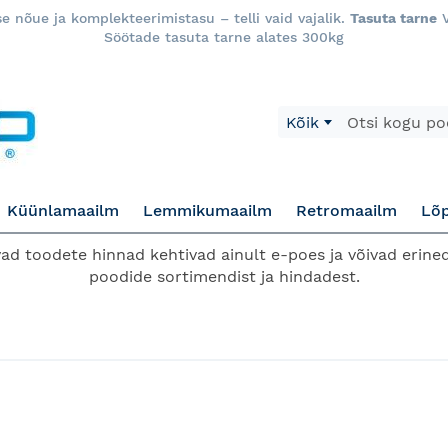
 nõue ja komplekteerimistasu – telli vaid vajalik.
Tasuta tarne
V
Söötade tasuta tarne alates 300kg
Otsi
Kõik
Küünlamaailm
Lemmikumaailm
Retromaailm
Lõ
d toodete hinnad kehtivad ainult e-poes ja võivad erined
poodide sortimendist ja hindadest.