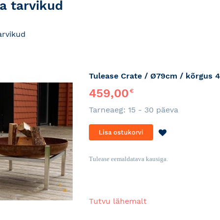
 ja tarvikud
tarvikud
Tulease Crate / Ø79cm / kõrgus 
459,00
€
Tarneaeg: 15 - 30 päeva
LISA
Lisa ostukorvi
SOOVINIMEKI
Tulease eemaldatava kausiga.
Tutvu lähemalt