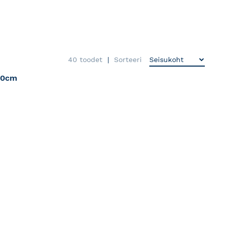
40
toodet
Sorteeri
40cm
RJA