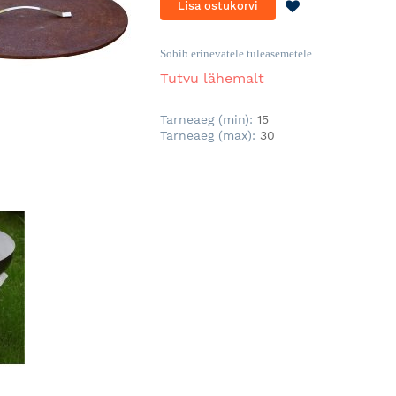
LISA
Lisa ostukorvi
SOOVINIMEKI
Sobib erinevatele tuleasemetele
Tutvu lähemalt
Tarneaeg (min):
15
Tarneaeg (max):
30