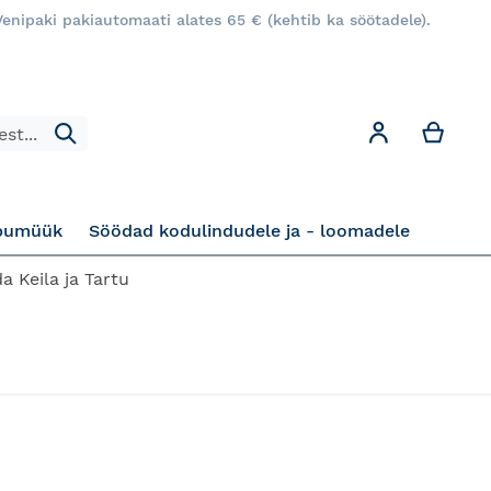
enipaki pakiautomaati alates 65 € (kehtib ka söötadele).
Minu
Minu konto
Otsi
pumüük
Söödad kodulindudele ja - loomadele
a Keila ja Tartu