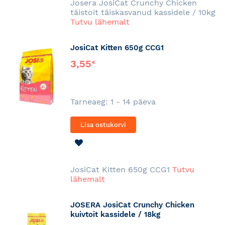
Josera JosiCat Crunchy Chicken
täistoit täiskasvanud kassidele / 10kg
Tutvu lähemalt
JosiCat Kitten 650g CCG1
3,55
€
Tarneaeg: 1 - 14 päeva
Lisa ostukorvi
LISA
SOOVINIMEKIRJA
JosiCat Kitten 650g CCG1
Tutvu
lähemalt
JOSERA JosiCat Crunchy Chicken
kuivtoit kassidele / 18kg