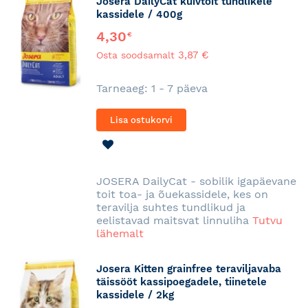
Josera DailyCat kuivtoit tundlikele
kassidele / 400g
4,30
€
3,87 €
Osta soodsamalt
Tarneaeg: 1 - 7 päeva
Lisa ostukorvi
LISA
SOOVINIMEKIRJA
JOSERA DailyCat - sobilik igapäevane
toit toa- ja õuekassidele, kes on
teravilja suhtes tundlikud ja
eelistavad maitsvat linnuliha
Tutvu
lähemalt
Josera Kitten grainfree teraviljavaba
täissööt kassipoegadele, tiinetele
kassidele / 2kg