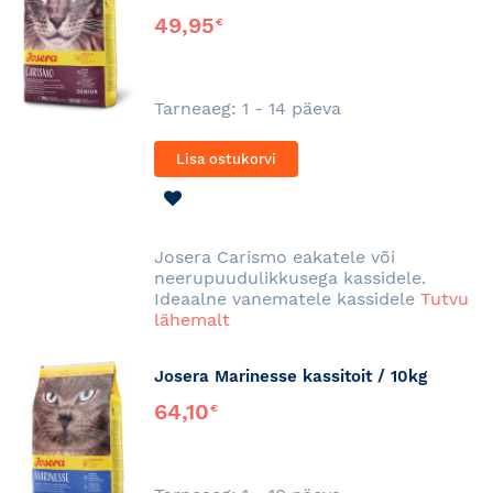
49,95
€
Tarneaeg: 1 - 14 päeva
Lisa ostukorvi
LISA
SOOVINIMEKIRJA
Josera Carismo eakatele või
neerupuudulikkusega kassidele.
Ideaalne vanematele kassidele
Tutvu
lähemalt
Josera Marinesse kassitoit / 10kg
64,10
€