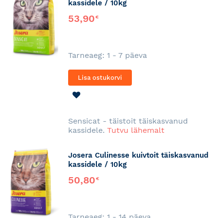
kassidele / 10kg
53,90
€
Tarneaeg: 1 - 7 päeva
Lisa ostukorvi
LISA
SOOVINIMEKIRJA
Sensicat - täistoit täiskasvanud
kassidele.
Tutvu lähemalt
Josera Culinesse kuivtoit täiskasvanud
kassidele / 10kg
50,80
€
Tarneaeg: 1 - 14 päeva