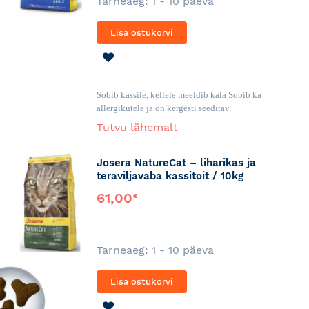
Tarneaeg: 1 - 10 päeva
Lisa ostukorvi
LISA
SOOVINIMEKIRJA
Sobib kassile, kellele meeldib kala Sobib ka
allergikutele ja on kergesti seeditav
Tutvu lähemalt
Josera NatureCat – liharikas ja
teraviljavaba kassitoit / 10kg
61,00
€
Tarneaeg: 1 - 10 päeva
Lisa ostukorvi
LISA