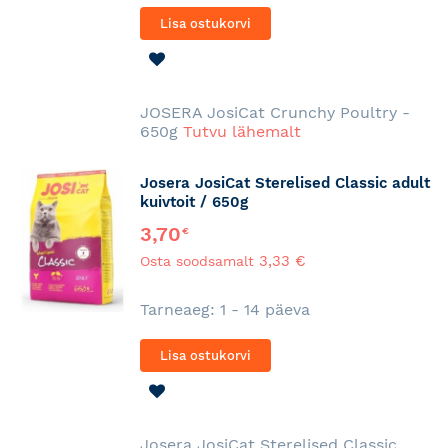
Lisa ostukorvi
LISA
SOOVINIMEKIRJA
JOSERA JosiCat Crunchy Poultry -
650g
Tutvu lähemalt
Josera JosiCat Sterelised Classic adult
kuivtoit / 650g
3,70
€
3,33 €
Osta soodsamalt
Tarneaeg: 1 - 14 päeva
Lisa ostukorvi
LISA
SOOVINIMEKIRJA
Josera JosiCat Sterelised Classic