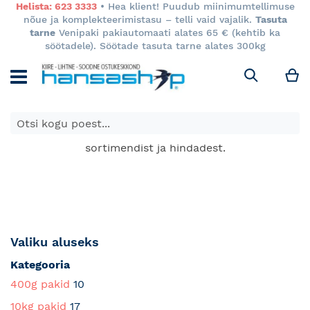
Helista: 623 3333
• Hea klient! Puudub miinimumtellimuse
nõue ja komplekteerimistasu – telli vaid vajalik.
Tasuta
tarne
Venipaki pakiautomaati alates 65 € (kehtib ka
söötadele). Söötade tasuta tarne alates 300kg
M
Otsi
E-poes kuvatavad toodete hinnad kehtivad ainult e-
poes ja võivad erineda Keila ja Tartu poodide
sortimendist ja hindadest.
Valiku aluseks
Kategooria
400g pakid
10
10kg pakid
17