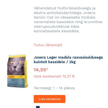
SOOVINIMEKIRJA
Vähendatud fosforisisaldusega ja
ekstra antioksüdantidega Josera
Senior Cat on ideaalseks toiduks
vanematele kassidele ning kroonilise
neerupuudulikkuse käes
kannatavatele kassidele.
Tutvu lähemalt
Josera Leger madala rasvasisaldusega
kuivtoit kassidele / 2kg
14,55
€
12,37 €
Osta soodsamalt
Tarneaeg: 1 - 14 päeva
Lisa ostukorvi
LISA