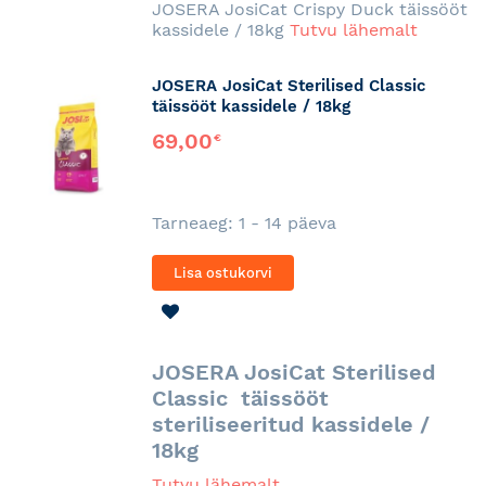
JOSERA JosiCat Crispy Duck täissööt
kassidele / 18kg
Tutvu lähemalt
JOSERA JosiCat Sterilised Classic
täissööt kassidele / 18kg
69,00
€
Tarneaeg: 1 - 14 päeva
Lisa ostukorvi
LISA
SOOVINIMEKIRJA
JOSERA JosiCat Sterilised
Classic täissööt
steriliseeritud kassidele /
18kg
Tutvu lähemalt