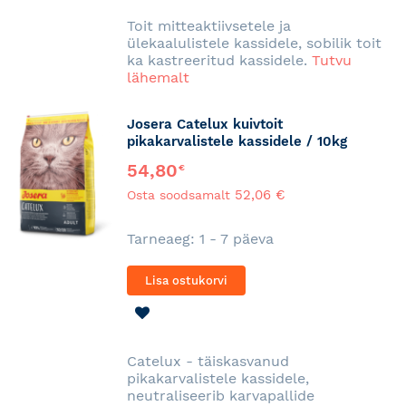
SOOVINIMEKIRJA
Toit mitteaktiivsetele ja
ülekaalulistele kassidele, sobilik toit
ka kastreeritud kassidele.
Tutvu
lähemalt
Josera Catelux kuivtoit
pikakarvalistele kassidele / 10kg
54,80
€
52,06 €
Osta soodsamalt
Tarneaeg: 1 - 7 päeva
Lisa ostukorvi
LISA
SOOVINIMEKIRJA
Catelux - täiskasvanud
pikakarvalistele kassidele,
neutraliseerib karvapallide