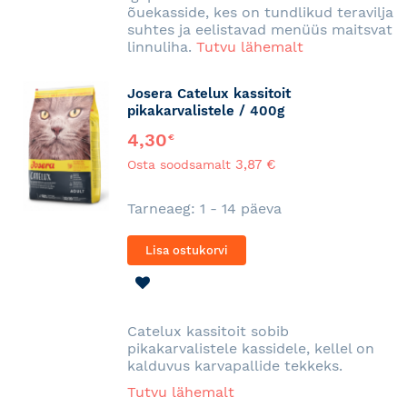
õuekasside, kes on tundlikud teravilja
suhtes ja eelistavad menüüs maitsvat
linnuliha.
Tutvu lähemalt
Josera Catelux kassitoit
pikakarvalistele / 400g
4,30
€
3,87 €
Osta soodsamalt
Tarneaeg: 1 - 14 päeva
Lisa ostukorvi
LISA
SOOVINIMEKIRJA
Catelux kassitoit sobib
pikakarvalistele kassidele, kellel on
kalduvus karvapallide tekkeks.
Tutvu lähemalt