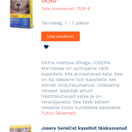
15,50
13,18 €
Osta soodsamalt
Tarneaeg: 1 - 7 päeva
Lisa ostukorvi
LISA
SOOVINIMEKIRJA
Ohtra maitsva lõhega JOSERA
Marinesse on opimaalne valik
kassidele, kes armastavad kala. See
on ka ideaalne toit kassidele, kel
esineb toidutalumatusi. Unikaalne
retsept sisaldab ainult
hästitalutavaid valke ja on
teraviljavaba. See teeb sellest
ideaalse toidu tundlikele kassidele.
Tutvu lähemalt
Josera SensiCat kassitoit täiskasvanud