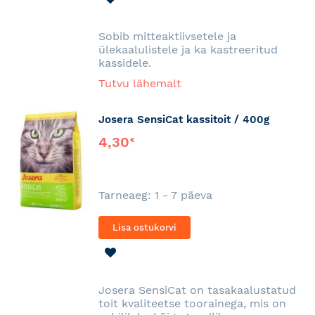
SOOVINIMEKIRJA
Sobib mitteaktiivsetele ja
ülekaalulistele ja ka kastreeritud
kassidele.
Tutvu lähemalt
Josera SensiCat kassitoit / 400g
4,30
€
Tarneaeg: 1 - 7 päeva
Lisa ostukorvi
LISA
SOOVINIMEKIRJA
Josera SensiCat on tasakaalustatud
toit kvaliteetse toorainega, mis on