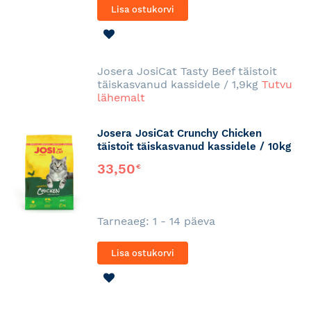
Lisa ostukorvi
LISA
SOOVINIMEKIRJA
Josera JosiCat Tasty Beef täistoit
täiskasvanud kassidele / 1,9kg
Tutvu
lähemalt
Josera JosiCat Crunchy Chicken
täistoit täiskasvanud kassidele / 10kg
33,50
€
Tarneaeg: 1 - 14 päeva
Lisa ostukorvi
LISA
SOOVINIMEKIRJA