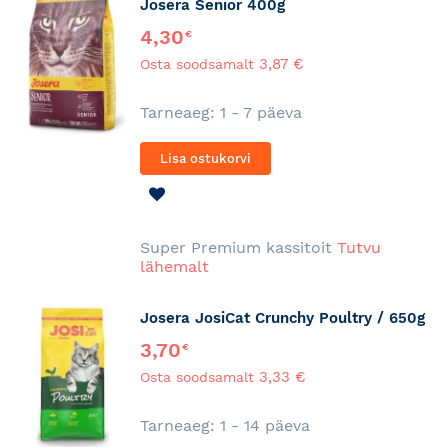
Josera Senior 400g
4,30
€
3,87 €
Osta soodsamalt
Tarneaeg: 1 - 7 päeva
Lisa ostukorvi
LISA
SOOVINIMEKIRJA
Super Premium kassitoit
Tutvu
lähemalt
Josera JosiCat Crunchy Poultry / 650g
3,70
€
3,33 €
Osta soodsamalt
Tarneaeg: 1 - 14 päeva