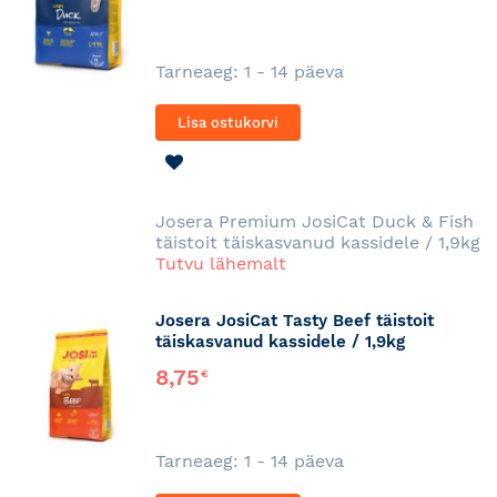
Tarneaeg: 1 - 14 päeva
Lisa ostukorvi
LISA
SOOVINIMEKIRJA
Josera Premium JosiCat Duck & Fish
täistoit täiskasvanud kassidele / 1,9kg
Tutvu lähemalt
Josera JosiCat Tasty Beef täistoit
täiskasvanud kassidele / 1,9kg
8,75
€
Tarneaeg: 1 - 14 päeva