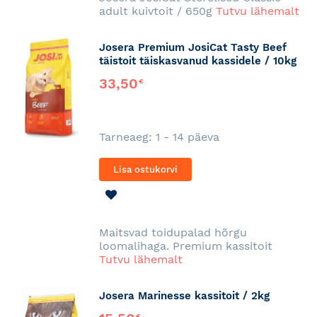
adult kuivtoit / 650g
Tutvu lähemalt
Josera Premium JosiCat Tasty Beef
täistoit täiskasvanud kassidele / 10kg
33,50
€
Tarneaeg: 1 - 14 päeva
Lisa ostukorvi
LISA
SOOVINIMEKIRJA
Maitsvad toidupalad hõrgu
loomalihaga. Premium kassitoit
Tutvu lähemalt
Josera Marinesse kassitoit / 2kg
€