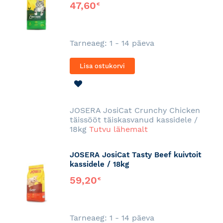
47,60
€
Tarneaeg: 1 - 14 päeva
Lisa ostukorvi
LISA
SOOVINIMEKIRJA
JOSERA JosiCat Crunchy Chicken
täissööt täiskasvanud kassidele /
18kg
Tutvu lähemalt
JOSERA JosiCat Tasty Beef kuivtoit
kassidele / 18kg
59,20
€
Tarneaeg: 1 - 14 päeva