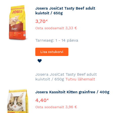
Josera JosiCat Tasty Beef adult
kuivtoit / 650g
3,70
€
3,33 €
Osta soodsamalt
Tarneaeg: 1 - 14 päeva
Lisa ostukorvi
LISA
SOOVINIMEKIRJA
Josera JosiCat Tasty Beef adult
kuivtoit / 650g
Tutvu lähemalt
Josera Kassitoit Kitten grainfree / 400g
4,40
€
3,96 €
Osta soodsamalt