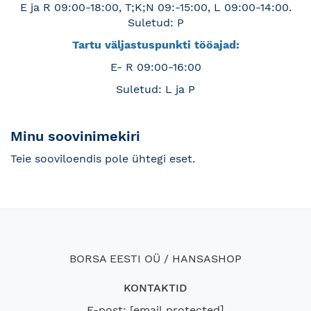
E ja R 09:00-18:00, T;K;N 09:-15:00, L 09:00-14:00.
Suletud: P
Tartu väljastuspunkti tööajad:
E- R 09:00-16:00
Suletud: L ja P
Minu soovinimekiri
Teie sooviloendis pole ühtegi eset.
BORSA EESTI OÜ / HANSASHOP
KONTAKTID
E-post:
[email protected]