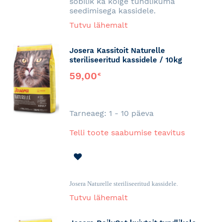
sobilik ka kõige tundlikuma
seedimisega kassidele.
Tutvu lähemalt
Josera Kassitoit Naturelle
steriliseeritud kassidele / 10kg
59,00
€
Tarneaeg: 1 - 10 päeva
Telli toote saabumise teavitus
LISA
SOOVINIMEKIRJA
Josera Naturelle steriliseeritud kassidele.
Tutvu lähemalt