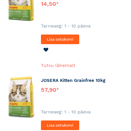
14,50
€
Tarneaeg: 1 - 10 päeva
Lisa ostukorvi
LISA
SOOVINIMEKIRJA
Tutvu lähemalt
JOSERA Kitten Grainfree 10kg
57,90
€
Tarneaeg: 1 - 10 päeva
Lisa ostukorvi