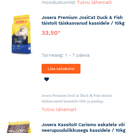
moodustumist
Tutvu lähemalt
Josera Premium JosiCat Duck & Fish
täistoit täiskasvanud kassidele / 10kg
33,50
€
Tarneaeg: 1 - 7 päeva
Lisa ostukorvi
LISA
SOOVINIMEKIRJA
Josera Premium JosiCat Duck & Fish täistoit
täiskasvanud kassidele lõhe ja pardiga.
Tutvu lähemalt
Josera Kassitoit Carismo eakatele või
neerupuudulikkusega kassidele / 10kg