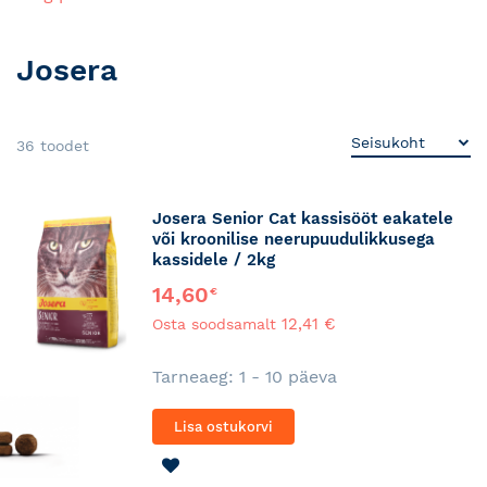
Josera
36
toodet
Josera Senior Cat kassisööt eakatele
või kroonilise neerupuudulikkusega
kassidele / 2kg
14,60
€
12,41 €
Osta soodsamalt
Tarneaeg: 1 - 10 päeva
Lisa ostukorvi
LISA