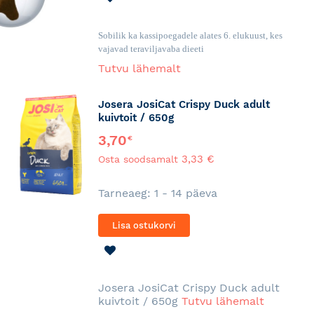
SOOVINIMEKIRJA
Sobilik ka kassipoegadele alates 6. elukuust, kes
vajavad teraviljavaba dieeti
Tutvu lähemalt
Josera JosiCat Crispy Duck adult
kuivtoit / 650g
3,70
€
3,33 €
Osta soodsamalt
Tarneaeg: 1 - 14 päeva
Lisa ostukorvi
LISA
SOOVINIMEKIRJA
Josera JosiCat Crispy Duck adult
kuivtoit / 650g
Tutvu lähemalt