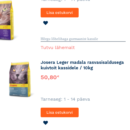
Lisa ostukorvi
LISA
SOOVINIMEKIRJA
Hõrgu lõhelihaga gurmaanist kassile
Tutvu lähemalt
Josera Leger madala rasvasisaldusega
kuivtoit kassidele / 10kg
50,80
€
Tarneaeg: 1 - 14 päeva
Lisa ostukorvi
LISA