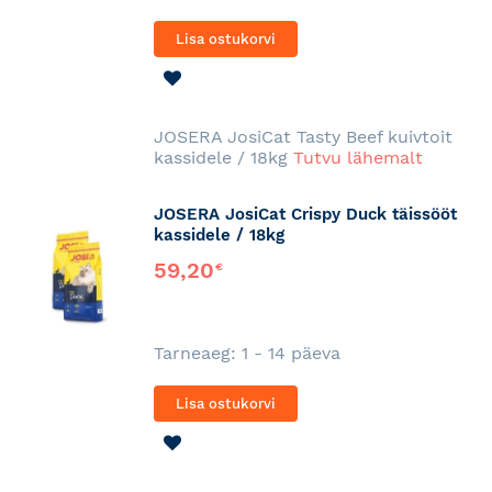
Lisa ostukorvi
LISA
SOOVINIMEKIRJA
JOSERA JosiCat Tasty Beef kuivtoit
kassidele / 18kg
Tutvu lähemalt
JOSERA JosiCat Crispy Duck täissööt
kassidele / 18kg
59,20
€
Tarneaeg: 1 - 14 päeva
Lisa ostukorvi
LISA
SOOVINIMEKIRJA