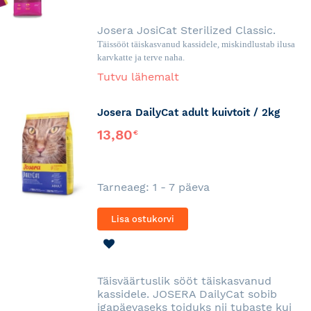
SOOVINIMEKIRJA
Josera JosiCat Sterilized Classic.
Täissööt täiskasvanud kassidele, miskindlustab ilusa
karvkatte ja terve naha.
Tutvu lähemalt
Josera DailyCat adult kuivtoit / 2kg
13,80
€
Tarneaeg: 1 - 7 päeva
Lisa ostukorvi
LISA
SOOVINIMEKIRJA
Täisväärtuslik sööt täiskasvanud
kassidele. JOSERA DailyCat sobib
igapäevaseks toiduks nii tubaste kui