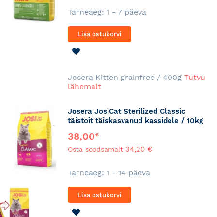
Tarneaeg: 1 - 7 päeva
Lisa ostukorvi
LISA
SOOVINIMEKIRJA
Josera Kitten grainfree / 400g
Tutvu
lähemalt
Josera JosiCat Sterilized Classic
täistoit täiskasvanud kassidele / 10kg
38,00
€
34,20 €
Osta soodsamalt
Tarneaeg: 1 - 14 päeva
Lisa ostukorvi
LISA