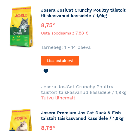
Josera JosiCat Crunchy Poultry täistoit
täiskasvanud kassidele / 1,9kg
8,75
€
7,88 €
Osta soodsamalt
Tarneaeg: 1 - 14 päeva
Lisa ostukorvi
LISA
SOOVINIMEKIRJA
Josera JosiCat Crunchy Poultry
täistoit täiskasvanud kassidele / 1,9kg
Tutvu lähemalt
Josera Premium JosiCat Duck & Fish
täistoit täiskasvanud kassidele / 1,9kg
8,75
€