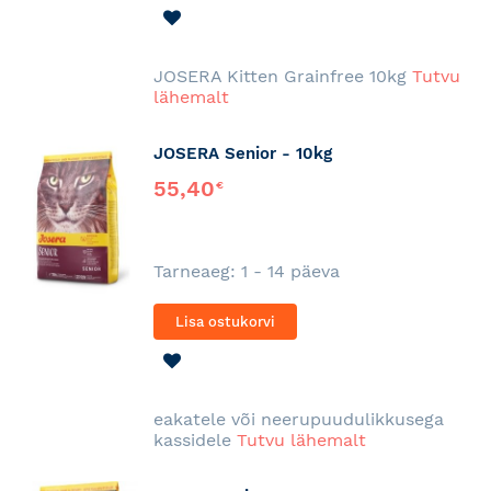
LISA
SOOVINIMEKIRJA
JOSERA Kitten Grainfree 10kg
Tutvu
lähemalt
JOSERA Senior - 10kg
55,40
€
Tarneaeg: 1 - 14 päeva
Lisa ostukorvi
LISA
SOOVINIMEKIRJA
eakatele või neerupuudulikkusega
kassidele
Tutvu lähemalt