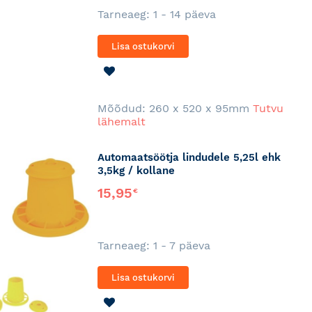
Tarneaeg: 1 - 14 päeva
Lisa ostukorvi
LISA
SOOVINIMEKIRJA
Mõõdud: 260 x 520 x 95mm
Tutvu
lähemalt
Automaatsöötja lindudele 5,25l ehk
3,5kg / kollane
15,95
€
Tarneaeg: 1 - 7 päeva
Lisa ostukorvi
LISA