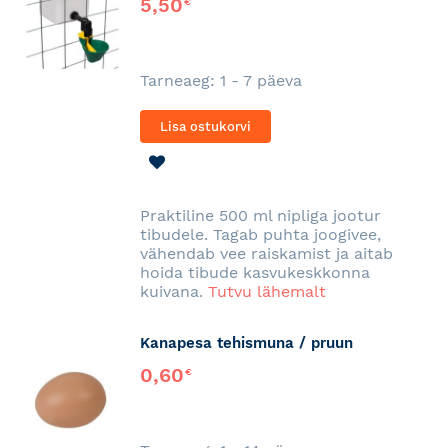
5,50
€
Tarneaeg: 1 - 7 päeva
Lisa ostukorvi
LISA
SOOVINIMEKIRJA
Praktiline 500 ml nipliga jootur
tibudele. Tagab puhta joogivee,
vähendab vee raiskamist ja aitab
hoida tibude kasvukeskkonna
kuivana.
Tutvu lähemalt
Kanapesa tehismuna / pruun
0,60
€