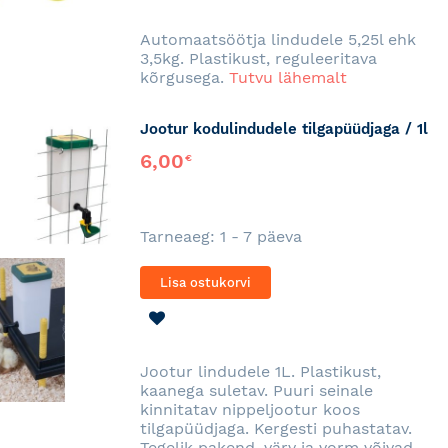
SOOVINIMEKIRJA
Automaatsöötja lindudele 5,25l ehk
3,5kg. Plastikust, reguleeritava
kõrgusega.
Tutvu lähemalt
Jootur kodulindudele tilgapüüdjaga / 1l
6,00
€
Tarneaeg: 1 - 7 päeva
Lisa ostukorvi
LISA
SOOVINIMEKIRJA
Jootur lindudele 1L. Plastikust,
kaanega suletav. Puuri seinale
kinnitatav nippeljootur koos
tilgapüüdjaga. Kergesti puhastatav.
Tegelik pakend, värv ja vorm võivad