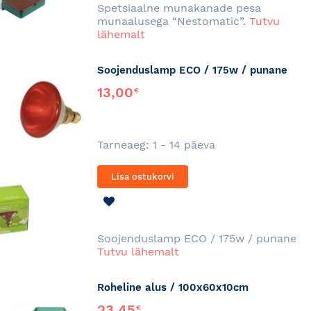
Spetsiaalne munakanade pesa
munaalusega “Nestomatic”.
Tutvu
lähemalt
Soojenduslamp ECO / 175w / punane
13,00
€
Tarneaeg: 1 - 14 päeva
Lisa ostukorvi
LISA
SOOVINIMEKIRJA
Soojenduslamp ECO / 175w / punane
Tutvu lähemalt
Roheline alus / 100x60x10cm
23,45
€