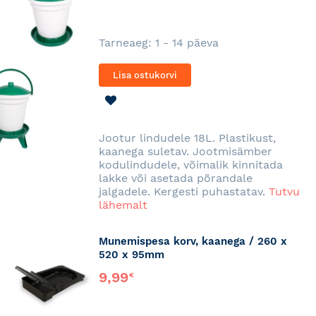
Tarneaeg: 1 - 14 päeva
Lisa ostukorvi
LISA
SOOVINIMEKIRJA
Jootur lindudele 18L. Plastikust,
kaanega suletav. Jootmisämber
kodulindudele, võimalik kinnitada
lakke või asetada põrandale
jalgadele. Kergesti puhastatav.
Tutvu
lähemalt
Munemispesa korv, kaanega / 260 x
520 x 95mm
9,99
€