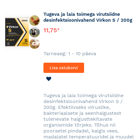
Tugeva ja laia toimega virutsiidne
desinfektsioonivahend Virkon S / 200g
11,75
€
Tarneaeg: 1 - 10 päeva
Lisa ostukorvi
LISA
SOOVINIMEKIRJA
Tugeva ja laia toimega virutsiidne
desinfektsioonivahend Virkon S /
200g. Efektiivseks viiruslike,
bakteriaalsete ja seenhaigustest
tulenevate haigusttekitavate
organismide tõrjeks. Tõhus nii
poorsetel pindadel, kalgis vees,
madalatel temperatuuridel ja muudel