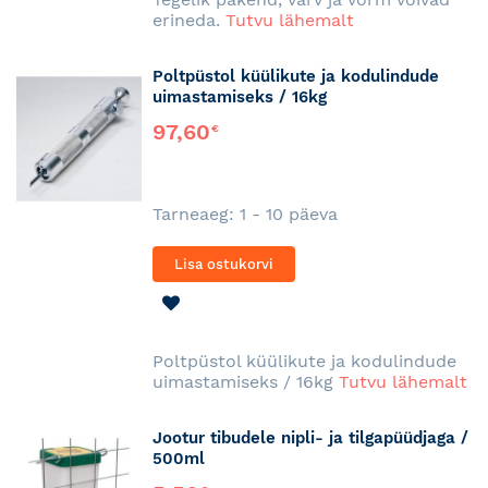
erineda.
Tutvu lähemalt
Poltpüstol küülikute ja kodulindude
uimastamiseks / 16kg
97,60
€
Tarneaeg: 1 - 10 päeva
Lisa ostukorvi
LISA
SOOVINIMEKIRJA
Poltpüstol küülikute ja kodulindude
uimastamiseks / 16kg
Tutvu lähemalt
Jootur tibudele nipli- ja tilgapüüdjaga /
500ml