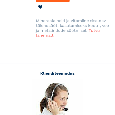
LISA
SOOVINIMEKIRJA
Mineraalaineid ja vitamiine sisaldav
täiendsööt, kasutamiseks kodu-, vee-
ja metslindude söötmisel.
Tutvu
lähemalt
Klienditeenindus