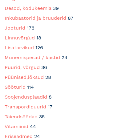
Desod, kodukeemia
39
Inkubaatorid ja bruuderid
87
Jooturid
176
Linnuvõrgud
18
Lisatarvikud
126
Munemispesad / kastid
24
Puurid, võrgud
36
Püünised,lõksud
28
Sööturid
114
Soojendusplaadid
8
Transpordipuurid
17
Täiendsöödad
35
Vitamiinid
44
Eriseadmed
24