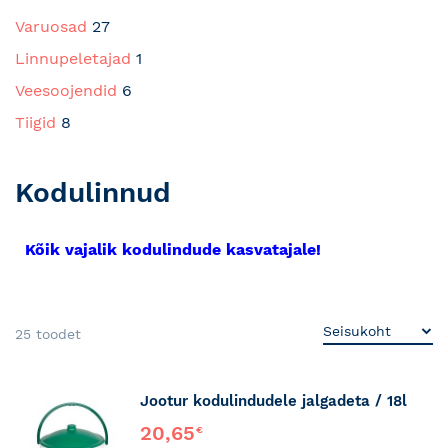
Varuosad
27
Linnupeletajad
1
Veesoojendid
6
Tiigid
8
Kodulinnud
Kõik vajalik kodulindude kasvatajale!
25
toodet
Jootur kodulindudele jalgadeta / 18l
20,65
€