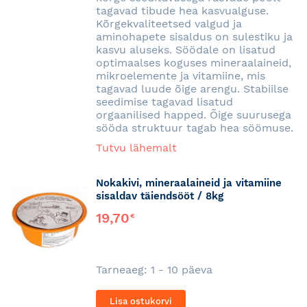
tagavad tibude hea kasvualguse.
Kõrgekvaliteetsed valgud ja
aminohapete sisaldus on sulestiku ja
kasvu aluseks. Söödale on lisatud
optimaalses koguses mineraalaineid,
mikroelemente ja vitamiine, mis
tagavad luude õige arengu. Stabiilse
seedimise tagavad lisatud
orgaanilised happed. Õige suurusega
sööda struktuur tagab hea söömuse.
Tutvu lähemalt
Nokakivi, mineraalaineid ja vitamiine
sisaldav täiendsööt / 8kg
19,70
€
Tarneaeg: 1 - 10 päeva
Lisa ostukorvi