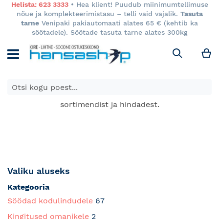
Helista: 623 3333
• Hea klient! Puudub miinimumtellimuse
nõue ja komplekteerimistasu – telli vaid vajalik.
Tasuta
tarne
Venipaki pakiautomaati alates 65 € (kehtib ka
söötadele). Söötade tasuta tarne alates 300kg
M
Otsi
E-poes kuvatavad toodete hinnad kehtivad ainult e-
poes ja võivad erineda Keila ja Tartu poodide
sortimendist ja hindadest.
Valiku aluseks
Kategooria
Söödad kodulindudele
67
Kingitused omanikele
2