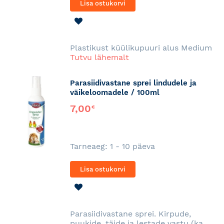
Lisa ostukorvi
LISA
SOOVINIMEKIRJA
Plastikust küülikupuuri alus Medium
Tutvu lähemalt
Parasiidivastane sprei lindudele ja
väikeloomadele / 100ml
7,00
€
Tarneaeg: 1 - 10 päeva
Lisa ostukorvi
LISA
SOOVINIMEKIRJA
Parasiidivastane sprei. Kirpude,
puukide, täide ja lestade vastu (ka