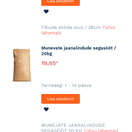
Lisa ostukorvi
LISA
SOOVINIMEKIRJA
Tibude sööda alus / 36cm
Tutvu
lähemalt
Munevate jaanalindude segasööt /
20kg
19,65
€
Tarneaeg: 1 - 14 päeva
Lisa ostukorvi
LISA
SOOVINIMEKIRJA
MUNEJATE JAANALINDUDE
SEGASÖÖT 20 KG
Tutvu lähemalt