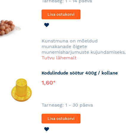
Tarneaeg: 1 - 14 päeva
Lisa ostukorvi
LISA
SOOVINIMEKIRJA
Kunstmuna on mõeldud
munakanade õigete
munemisharjumuste kujundamiseks.
Tutvu lähemalt
Kodulindude söötur 400g / kollane
1,60
€
Tarneaeg: 1 - 30 päeva
Lisa ostukorvi
LISA