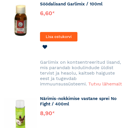
Söödalisand Garlimix / 100ml
6,60
€
Lisa ostukorvi
LISA
SOOVINIMEKIRJA
Garlimix on kontsentreeritud lisand,
mis parandab kodulindude üldist
tervist ja heaolu, kaitseb haiguste
eest ja tugevdab
immuunsussüsteemi.
Tutvu lähemalt
Närimis-nokkimise vastane sprei No
Fight / 400ml
8,90
€