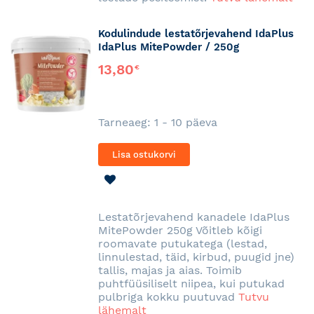
Kodulindude lestatõrjevahend IdaPlus
IdaPlus MitePowder / 250g
13,80
€
Tarneaeg: 1 - 10 päeva
Lisa ostukorvi
LISA
SOOVINIMEKIRJA
Lestatõrjevahend kanadele IdaPlus
MitePowder 250g Võitleb kõigi
roomavate putukatega (lestad,
linnulestad, täid, kirbud, puugid jne)
tallis, majas ja aias. Toimib
puhtfüüsiliselt niipea, kui putukad
pulbriga kokku puutuvad
Tutvu
lähemalt