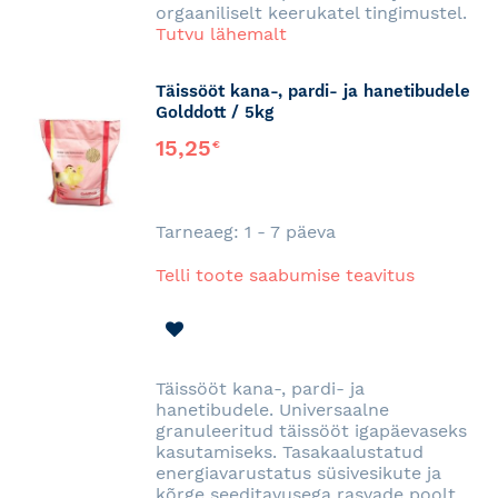
orgaaniliselt keerukatel tingimustel.
Tutvu lähemalt
Täissööt kana-, pardi- ja hanetibudele
Golddott / 5kg
15,25
€
Tarneaeg: 1 - 7 päeva
Telli toote saabumise teavitus
LISA
SOOVINIMEKIRJA
Täissööt kana-, pardi- ja
hanetibudele. Universaalne
granuleeritud täissööt igapäevaseks
kasutamiseks. Tasakaalustatud
energiavarustatus süsivesikute ja
kõrge seeditavusega rasvade poolt