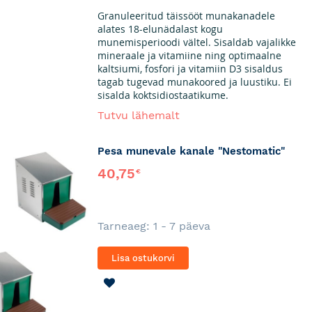
SOOVINIMEKIRJA
Granuleeritud täissööt munakanadele
alates 18-elunädalast kogu
munemisperioodi vältel. Sisaldab vajalikke
mineraale ja vitamiine ning optimaalne
kaltsiumi, fosfori ja vitamiin D3 sisaldus
tagab tugevad munakoored ja luustiku. Ei
sisalda koktsidiostaatikume.
Tutvu lähemalt
Pesa munevale kanale "Nestomatic"
40,75
€
Tarneaeg: 1 - 7 päeva
Lisa ostukorvi
LISA
SOOVINIMEKIRJA