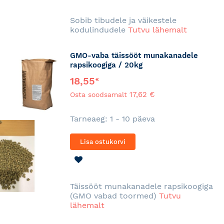
SOOVINIMEKIRJA
Sobib tibudele ja väikestele
kodulindudele
Tutvu lähemalt
GMO-vaba täissööt munakanadele
rapsikoogiga / 20kg
18,55
€
17,62 €
Osta soodsamalt
Tarneaeg: 1 - 10 päeva
Lisa ostukorvi
LISA
SOOVINIMEKIRJA
Täissööt munakanadele rapsikoogiga
(GMO vabad toormed)
Tutvu
lähemalt