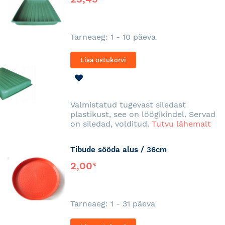
Tarneaeg: 1 - 10 päeva
Lisa ostukorvi
LISA
SOOVINIMEKIRJA
Valmistatud tugevast siledast
plastikust, see on löögikindel. Servad
on siledad, volditud.
Tutvu lähemalt
Tibude sööda alus / 36cm
2,00
€
Tarneaeg: 1 - 31 päeva