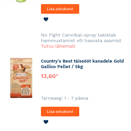
Lisa ostukorvi
LISA
SOOVINIMEKIRJA
No Fight Cannibal-spray takistab
hammustamist või haavata saamist
Tutvu lähemalt
Country's Best täissööt kanadele Gold
Gallico Pellet / 5kg
13,60
€
Tarneaeg: 1 - 7 päeva
Lisa ostukorvi
LISA