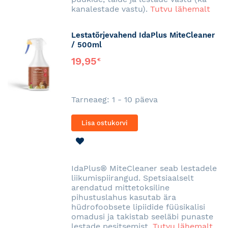
kanalestade vastu).
Tutvu lähemalt
Lestatõrjevahend IdaPlus MiteCleaner
/ 500ml
19,95
€
Tarneaeg: 1 - 10 päeva
Lisa ostukorvi
LISA
SOOVINIMEKIRJA
IdaPlus® MiteCleaner seab lestadele
liikumispiirangud. Spetsiaalselt
arendatud mittetoksiline
pihustuslahus kasutab ära
hüdrofoobsete lipiidide füüsikalisi
omadusi ja takistab seeläbi punaste
lestade pesitsemist.
Tutvu lähemalt