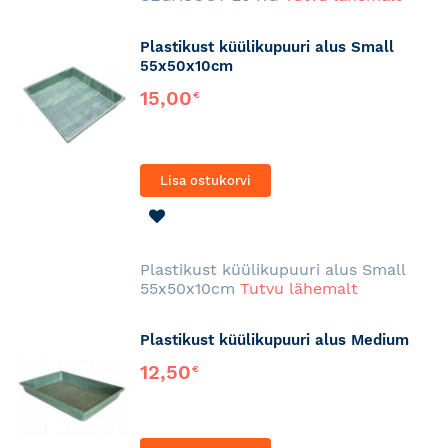
Plastikust küülikupuuri alus Small
55x50x10cm
15,00
€
Lisa ostukorvi
LISA
SOOVINIMEKIRJA
Plastikust küülikupuuri alus Small
55x50x10cm
Tutvu lähemalt
Plastikust küülikupuuri alus Medium
12,50
€