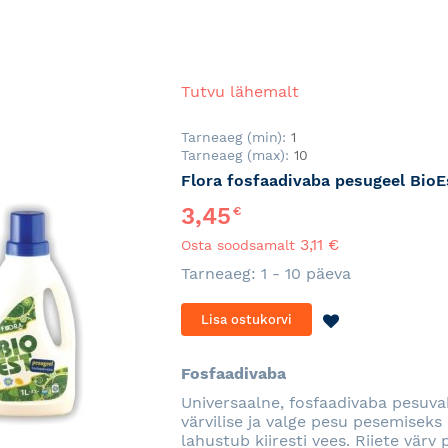
Tutvu lähemalt
Tarneaeg (min):
1
Tarneaeg (max):
10
Flora fosfaadivaba pesugeel BioEs
3,45
€
3,11 €
Osta soodsamalt
Tarneaeg: 1 - 10 päeva
LISA
Lisa ostukorvi
SOOVINIMEKI
Fosfaadivaba
Universaalne, fosfaadivaba pesuvahe
värvilise ja valge pesu pesemiseks
lahustub kiiresti vees. Riiete vä