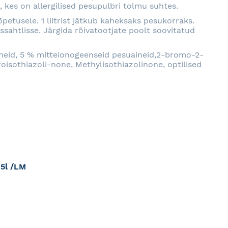
, kes on allergilised pesupulbri tolmu suhtes.
õpetusele. 1 liitrist jätkub kaheksaks pesukorraks.
sahtlisse. Järgida rõivatootjate poolt soovitatud
ineid, 5 % mitteionogeenseid pesuaineid,2-bromo-2-
oisothiazoli-none, Methylisothiazolinone, optilised
,5l /LM