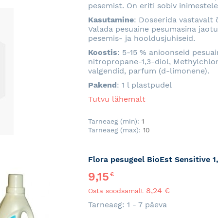
pesemist. On eriti sobiv inimestele
Kasutamine
: Doseerida vastavalt 
Valada pesuaine pesumasina jaotus
pesemis- ja hooldusjuhiseid.
Koostis
: 5-15 % anioonseid pesua
nitropropane-1,3-diol, Methylchlor
valgendid, parfum (d-limonene).
Pakend
: 1 l plastpudel
Tutvu lähemalt
Tarneaeg (min):
1
Tarneaeg (max):
10
Flora pesugeel BioEst Sensitive 1
9,15
€
8,24 €
Osta soodsamalt
Tarneaeg: 1 - 7 päeva