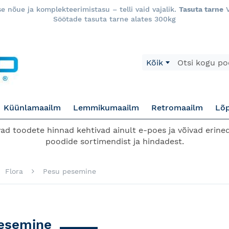
 nõue ja komplekteerimistasu – telli vaid vajalik.
Tasuta tarne
V
Söötade tasuta tarne alates 300kg
Otsi
Kõik
Küünlamaailm
Lemmikumaailm
Retromaailm
Lõ
d toodete hinnad kehtivad ainult e-poes ja võivad erined
poodide sortimendist ja hindadest.
Flora
Pesu pesemine
esemine