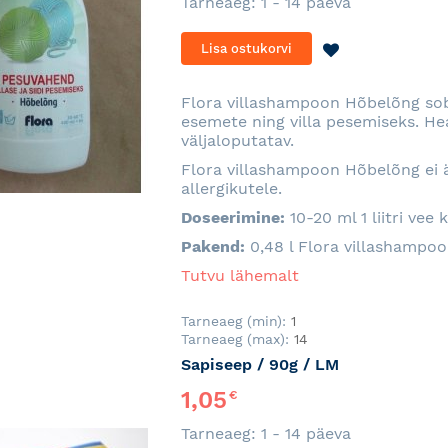
Tarneaeg: 1 - 14 päeva
LISA
Lisa ostukorvi
SOOVINIMEKI
Flora villashampoon Hõbelõng sobib 
esemete ning villa pesemiseks. H
väljaloputatav.
Flora villashampoon Hõbelõng ei ä
allergikutele.
Doseerimine:
10-20 ml 1 liitri vee
Pakend:
0,48 l
Flora villashampo
Tutvu lähemalt
Tarneaeg (min):
1
Tarneaeg (max):
14
Sapiseep / 90g / LM
1,05
€
Tarneaeg: 1 - 14 päeva