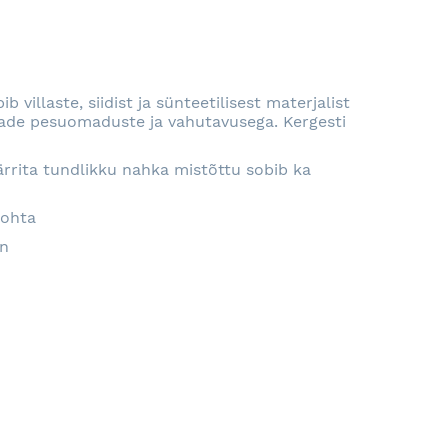
RJA
villaste, siidist ja sünteetilisest materjalist
eade pesuomaduste ja vahutavusega. Kergesti
rrita tundlikku nahka mistõttu sobib ka
 kohta
on