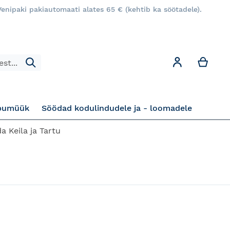
enipaki pakiautomaati alates 65 € (kehtib ka söötadele).
Minu
Minu konto
Otsi
pumüük
Söödad kodulindudele ja - loomadele
a Keila ja Tartu