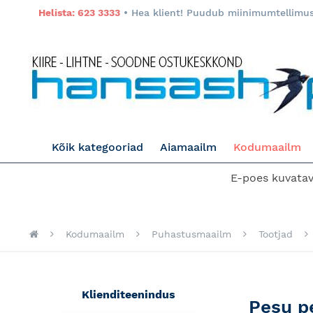
Helista: 623 3333
• Hea klient! Puudub miinimumtellimuse
Kõik kategooriad
Aiamaailm
Kodumaailm
E-poes kuvatava
Kodumaailm
Puhastusmaailm
Tootjad
Klienditeenindus
Pesu p