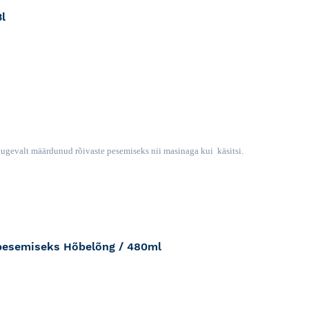
3l
RJA
 tugevalt määrdunud rõivaste pesemiseks nii masinaga kui käsitsi.
i pesemiseks Hõbelõng / 480ml