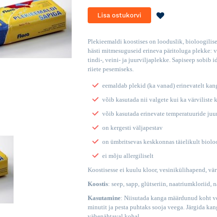
LISA
Lisa ostukorvi
SOOVINIMEKI
Plekieemaldi koostises on looduslik, bioloogilis
hästi mitmesuguseid erineva päritoluga plekke: vere
tindi-, veini- ja juurviljaplekke. Sapiseep sobib 
riiete pesemiseks.
eemaldab plekid (ka vanad) erinevatelt kan
võib kasutada nii valgete kui ka värviliste 
võib kasutada erinevate temperatuuride juu
on kergesti väljapestav
on ümbritsevas keskkonnas täielikult biolo
ei mõju allergiliselt
Koostisesse ei kuulu kloor, vesinikülihapend, vär
Koostis
: seep, sapp, glütseriin, naatriumkloriid,
Kasutamine
: Niisutada kanga määrdunud koht vee
minutit ja pesta puhtaks sooja veega. Järgida kan
vähenähtaval kohal.