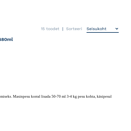
15
toodet
Sorteeri
 480ml
RJA
miseks. Masinpesu korral lisada 50-70 ml 3-4 kg pesu kohta, käsipesul