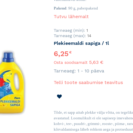
Pakend
: 90 g, paberpakend
Tutvu lähemalt
Tarneaeg (min):
1
Tarneaeg (max):
14
Plekieemaldi sapiga / 1l
6,25
€
5,63 €
Osta soodsamalt
Tarneaeg: 1 - 10 päeva
Telli toote saabumise teavitus
LISA
SOOVINIMEKIRJA
Tõde, et sapp aitab plekke välja võtta, on tegel
avastatud. Loomulikult ei ole sapiseep imevahen
kohvi-, tee-, puudri-, grimmi-, rooste-, piima-, ras
kõrvaldamisega läheb rohkem aega ja protseduuri