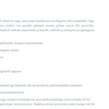
RJA
elt aktiivne sapp, mis temas sisalduvate koolhapete tõttu eemaldab väga
-, kohvi-, tee-, puudri-, grimmi-, rooste-, piima-, rasva-, õli-, puuvilja-,
ideaalselt särkide mansettide ja kraede, sokkide ja lastepesu ja igasuguste
galiikidelt, kangast kahjustamata
kangaste juures
res
ogiliselt lagunev
vained ega lahustid, mis on tavaliselt plekieemaldite koostises.
 naatriumhüdroksiid
ga, seejärel seebitada see sisse plekieemaldiga, lasta toimida 10-15
gatootjate instruktsioone. Kahtluse korral proovida toimet kanga värvile