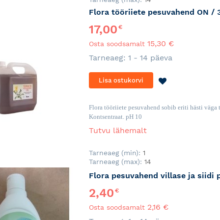
Flora tööriiete pesuvahend ON / 
17,00
€
15,30 €
Osta soodsamalt
Tarneaeg: 1 - 14 päeva
LISA
Lisa ostukorvi
SOOVINIMEKI
Flora tööriiete pesuvahend sobib eriti hästi väga
Kontsentraat. pH 10
Tutvu lähemalt
Tarneaeg (min):
1
Tarneaeg (max):
14
Flora pesuvahend villase ja siid
2,40
€
2,16 €
Osta soodsamalt