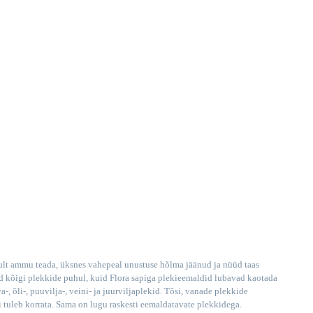
ikult ammu teada, üksnes vahepeal unustuse hõlma jäänud ja nüüd taas
d kõigi plekkide puhul, kuid Flora sapiga plekieemaldid lubavad kaotada
va-, õli-, puuvilja-, veini- ja juurviljaplekid. Tõsi, vanade plekkide
 tuleb korrata. Sama on lugu raskesti eemaldatavate plekkidega.