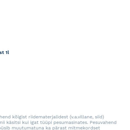
t 1l
RJA
nd kõigist riidematerjalidest (v.a.villane, siid)
 nii käsitsi kui igat tüüpi pesumasinates. Pesuvahend
rv püsib muutumatuna ka pärast mitmekordset