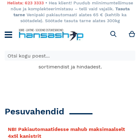
Helista: 623 3333
• Hea klient! Puudub miinimumtellimuse
nõue ja komplekteerimistasu – telli vaid vajalik.
Tasuta
tarne
Venipaki pakiautomaati alates 65 € (kehtib ka
söötadele). Söötade tasuta tarne alates 300kg
M
Otsi
E-poes kuvatavad toodete hinnad kehtivad ainult e-
poes ja võivad erineda Keila ja Tartu poodide
sortimendist ja hindadest.
Pesuvahendid
NB! Pakiautomaatidesse mahub maksimaalselt
4x5l kanistrit