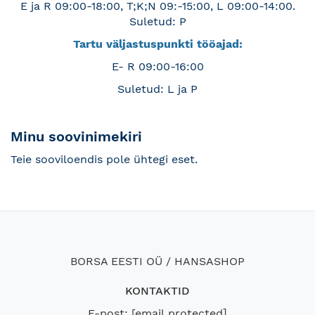
E ja R 09:00-18:00, T;K;N 09:-15:00, L 09:00-14:00.
Suletud: P
Tartu väljastuspunkti tööajad:
E- R 09:00-16:00
Suletud: L ja P
Minu soovinimekiri
Teie sooviloendis pole ühtegi eset.
BORSA EESTI OÜ / HANSASHOP
KONTAKTID
E-post:
[email protected]