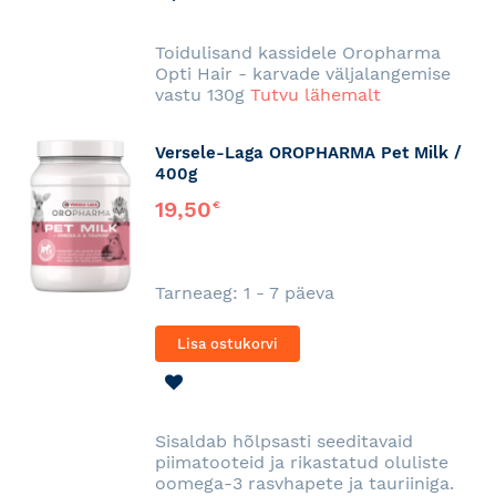
SOOVINIMEKIRJA
Toidulisand kassidele Oropharma
Opti Hair - karvade väljalangemise
vastu 130g
Tutvu lähemalt
Versele-Laga OROPHARMA Pet Milk /
400g
19,50
€
Tarneaeg: 1 - 7 päeva
Lisa ostukorvi
LISA
SOOVINIMEKIRJA
Sisaldab hõlpsasti seeditavaid
piimatooteid ja rikastatud oluliste
oomega-3 rasvhapete ja tauriiniga.