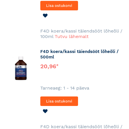
Lisa ostukorvi
LISA
SOOVINIMEKIRJA
F4D koera/kassi täiendsööt lõheõli /
100ml
Tutvu lähemalt
F4D koera/kassi täiendsööt lõheõli /
500ml
20,96
€
Tarneaeg: 1 - 14 päeva
Lisa ostukorvi
LISA
SOOVINIMEKIRJA
F4D koera/kassi täiendsööt lõheõli /