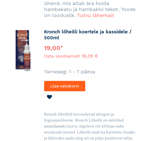
ühend, mis aitab ära hoida
hambakatu ja hambakivi teket. Toode
on looduslik.
Tutvu lähemalt
Kronch lõheõli koertele ja kassidele /
500ml
19,00
€
18,05 €
Osta soodsamalt
Tarneaeg: 1 - 7 päeva
Lisa ostukorvi
LISA
SOOVINIMEKIRJA
Kronch lõheõlid leevendavad allergiat ja
liigeseprobleeme. Kronch Lõheõli on mõeldud
parandamaks kuiva, sügeleva või kõõmas naha
seisukorda koertel. Lõheõli aitab ka karvkatte ilusaks
ja läikivaks saada ning sel on palju positiivset mõju