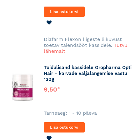
Lisa ostukorvi
LISA
SOOVINIMEKIRJA
Diafarm Flexon liigeste liikuvust
toetav täiendsööt kassidele.
Tutvu
lähemalt
Toidulisand kassidele Oropharma Opti
Hair - karvade väljalangemise vastu
130g
9,50
€
Tarneaeg: 1 - 10 päeva
Lisa ostukorvi
LISA