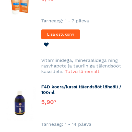
Tarneaeg: 1 - 7 päeva
Lisa ostukorvi
LISA
SOOVINIMEKIRJA
Vitamiinidega, mineraalidega ning
rasvhapete ja tauriiniga täiendsööt
kassidele.
Tutvu lähemalt
F4D koera/kassi täiendsööt lõheõli /
100ml
5,90
€
Tarneaeg: 1 - 14 päeva