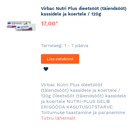
Virbac Nutri Plus dieetsööt (täiendsööt)
kassidele ja koertele / 120g
17,00
€
Tarneaeg: 1 - 7 päeva
Lisa ostukorvi
LISA
SOOVINIMEKIRJA
Virbac Nutri Plus dieetsööt
(täiendsööt) kassidele ja koertele /
120g Dieetsööt (täiendsööt) kassidele
ja koertele NUTRI-PLUS GEL®
ERISÖÖDA KASUTUSOTSTARVE:
Toitumuse taastamine ja paranemine
Tutvu lähemalt