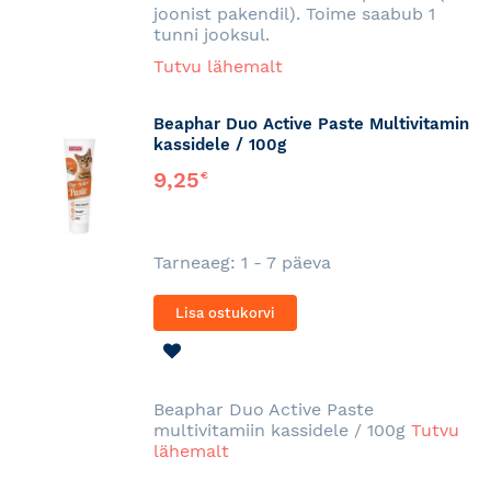
joonist pakendil). Toime saabub 1
tunni jooksul.
Tutvu lähemalt
Beaphar Duo Active Paste Multivitamin
kassidele / 100g
9,25
€
Tarneaeg: 1 - 7 päeva
Lisa ostukorvi
LISA
SOOVINIMEKIRJA
Beaphar Duo Active Paste
multivitamiin kassidele / 100g
Tutvu
lähemalt