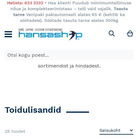
Helista: 623 3333
• Hea klient! Puudub miinimumtellimuse
nõue ja komplekteerimistasu – telli vaid vajalik.
Tasuta
tarne
Venipaki pakiautomaati alates 65 € (kehtib ka
söötadele). Söötade tasuta tarne alates 300kg
M
Otsi
E-poes kuvatavad toodete hinnad kehtivad ainult e-
poes ja võivad erineda Keila ja Tartu poodide
sortimendist ja hindadest.
Toidulisandid
28
toodet