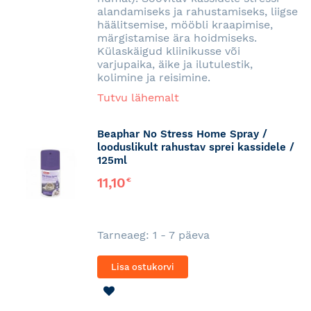
alandamiseks ja rahustamiseks, liigse
häälitsemise, mööbli kraapimise,
märgistamise ära hoidmiseks.
Külaskäigud kliinikusse või
varjupaika, äike ja ilutulestik,
kolimine ja reisimine.
Tutvu lähemalt
Beaphar No Stress Home Spray /
looduslikult rahustav sprei kassidele /
125ml
11,10
€
Tarneaeg: 1 - 7 päeva
Lisa ostukorvi
LISA