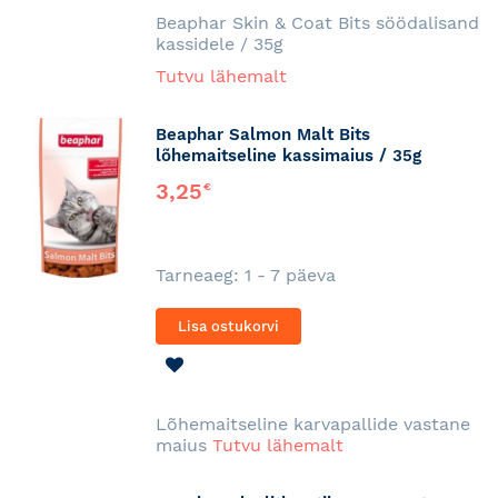
Beaphar Skin & Coat Bits söödalisand
kassidele / 35g
Tutvu lähemalt
Beaphar Salmon Malt Bits
lõhemaitseline kassimaius / 35g
3,25
€
Tarneaeg: 1 - 7 päeva
Lisa ostukorvi
LISA
SOOVINIMEKIRJA
Lõhemaitseline karvapallide vastane
maius
Tutvu lähemalt