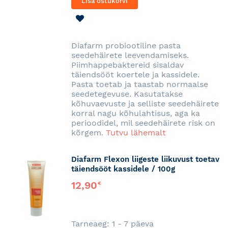
Lisa ostukorvi
LISA
SOOVINIMEKIRJA
Diafarm probiootiline pasta
seedehäirete leevendamiseks.
Piimhappebaktereid sisaldav
täiendsööt koertele ja kassidele.
Pasta toetab ja taastab normaalse
seedetegevuse. Kasutatakse
kõhuvaevuste ja selliste seedehäirete
korral nagu kõhulahtisus, aga ka
perioodidel, mil seedehäirete risk on
kõrgem.
Tutvu lähemalt
Diafarm Flexon liigeste liikuvust toetav
täiendsööt kassidele / 100g
12,90
€
Tarneaeg: 1 - 7 päeva