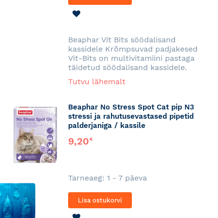
LISA
SOOVINIMEKIRJA
Beaphar Vit Bits söödalisand
kassidele Krõmpsuvad padjakesed
Vit-Bits on multivitamiini pastaga
täidetud söödalisand kassidele.
Tutvu lähemalt
Beaphar No Stress Spot Cat pip N3
stressi ja rahutusevastased pipetid
palderjaniga / kassile
9,20
€
Tarneaeg: 1 - 7 päeva
Lisa ostukorvi
LISA