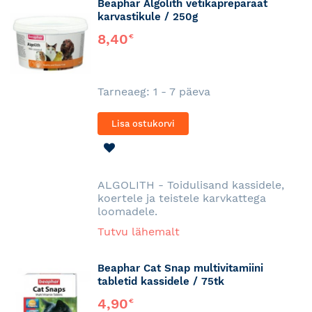
Beaphar Algolith vetikapreparaat
karvastikule / 250g
8,40
€
Tarneaeg: 1 - 7 päeva
Lisa ostukorvi
LISA
SOOVINIMEKIRJA
ALGOLITH - Toidulisand kassidele,
koertele ja teistele karvkattega
loomadele.
Tutvu lähemalt
Beaphar Cat Snap multivitamiini
tabletid kassidele / 75tk
4,90
€