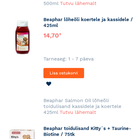
500ml
Tutvu lähemalt
Beaphar lõheõli koertele ja kassidele /
425ml
14,70
€
Tarneaeg: 1 - 7 päeva
Lisa ostukorvi
LISA
SOOVINIMEKIRJA
Beaphar Salmon Oil lõheõli
toidulisand kassidele ja koertele
425ml
Tutvu lähemalt
Beaphar toidulisand Kitty´s + Taurine-
Biotine / 75tk