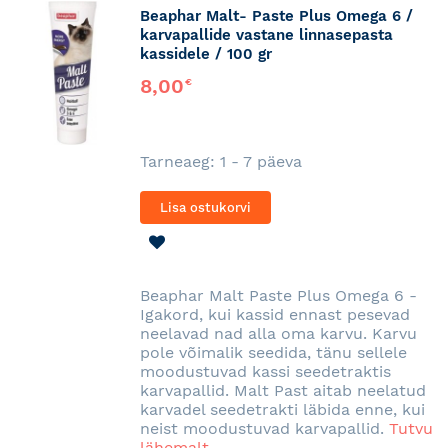
Beaphar Malt- Paste Plus Omega 6 /
karvapallide vastane linnasepasta
kassidele / 100 gr
8,00
€
Tarneaeg: 1 - 7 päeva
Lisa ostukorvi
LISA
SOOVINIMEKIRJA
Beaphar Malt Paste Plus Omega 6 -
Igakord, kui kassid ennast pesevad
neelavad nad alla oma karvu. Karvu
pole võimalik seedida, tänu sellele
moodustuvad kassi seedetraktis
karvapallid. Malt Past aitab neelatud
karvadel seedetrakti läbida enne, kui
neist moodustuvad karvapallid.
Tutvu
lähemalt