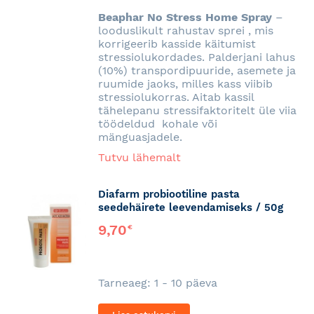
SOOVINIMEKIRJA
Beaphar No Stress Home Spray
–
looduslikult rahustav sprei , mis
korrigeerib kasside käitumist
stressiolukordades. Palderjani lahus
(10%) transpordipuuride, asemete ja
ruumide jaoks, milles kass viibib
stressiolukorras. Aitab kassil
tähelepanu stressifaktoritelt üle viia
töödeldud kohale või
mänguasjadele.
Tutvu lähemalt
Diafarm probiootiline pasta
seedehäirete leevendamiseks / 50g
9,70
€
Tarneaeg: 1 - 10 päeva