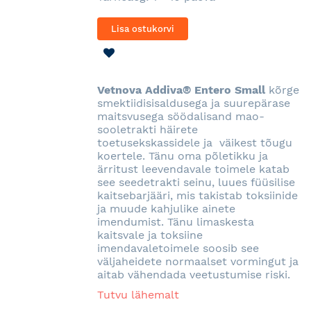
Lisa ostukorvi
LISA
SOOVINIMEKIRJA
Vetnova Addiva® Entero Small
kõrge
smektiidisisaldusega ja suurepärase
maitsvusega söödalisand mao-
sooletrakti häirete
toetusekskassidele ja väikest tõugu
koertele. Tänu oma põletikku ja
ärritust leevendavale toimele katab
see seedetrakti seinu, luues füüsilise
kaitsebarjääri, mis takistab toksiinide
ja muude kahjulike ainete
imendumist. Tänu limaskesta
kaitsvale ja toksiine
imendavaletoimele soosib see
väljaheidete normaalset vormingut ja
aitab vähendada veetustumise riski.
Tutvu lähemalt