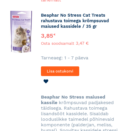
Beaphar No Stress Cat Treats
rahustava toimega krõmpsuvad
maiused kassidele / 35 gr
3,85
€
3,47 €
Osta soodsamalt
Tarneaeg: 1 - 7 päeva
Lisa ostukorvi
LISA
SOOVINIMEKIRJA
Beaphar No Stress maiused
kassile
krõmpsuvad padjakesed
täidisega. Rahustava toimega
lisandsööt kassidele. Sisaldab
looduslikke taimedel põhinevaid
komponente (palderjan, meliss,
humal). Soovitav kassidele stressi