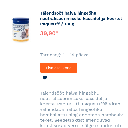
Täiendsööt halva hingeõhu
neutraliseerimiseks kassidel ja koertel
PaqueOff / 180g
39,90
€
Tarneaeg: 1 - 14 päeva
Lisa ostukorvi
LISA
SOOVINIMEKIRJA
Täiendsööt halva hingeõhu
neutraliseerimiseks kassidel ja
koertel Paque Off. Paque Off® aitab
vähendada halba hingeõhku,
hambakattu ning ennetada hambakivi
teket. Seedetraktist imenduvad
koostisosad verre, sülge moodustub