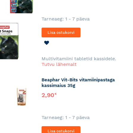
Tarneaeg: 1 - 7 päeva
Lisa ostukorvi
LISA
SOOVINIMEKIRJA
Multivitamiini tabletid kassidele.
Tutvu lähemalt
Beaphar Vit-Bits vitamiinipastaga
kassimaius 35g
2,90
€
Tarneaeg: 1 - 7 päeva
Lisa ostukorvi