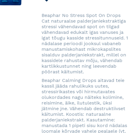
SOOVINIMEKIRJA
Beaphar No Stress Spot On Drops
Cat naturaalse palderjaniekstraktiga
stressi vähendavad spot on tilgad
vähendavad edukalt igas vanuses ja
igat tõugu kasside stressitunnuseid. 1
nädalase perioodi jooksul vabaneb
manustamiskohast mikrokapslites
sisalduv palderjaniekstrakt, millel on
kassidele rahustav mõju, vähendab
kartlikkustunnet ning leevendab
pöörast käitumist.
Beaphar Calming Drops aitavad teie
kassil jääda rahulikuks uutes,
stressirikastes või hirmutavates
olukordades nagu näiteks kolimine,
reisimine, äike, ilutulestik, üksi
jätmine jne. Vähendab destruktiivset
käitumist. Koostis: naturaalne
palderjaniekstrakt. Kasutamine:
manustada 1 pipeti sisu kord nädalas
loomale kõrvade vahele pealaele (vt.