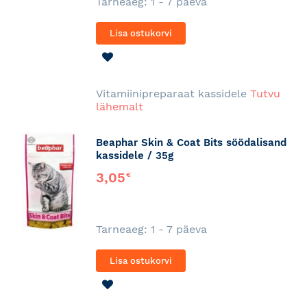
Tarneaeg: 1 - 7 päeva
Lisa ostukorvi
LISA
SOOVINIMEKIRJA
Vitamiinipreparaat kassidele
Tutvu
lähemalt
Beaphar Skin & Coat Bits söödalisand
kassidele / 35g
3,05
€
Tarneaeg: 1 - 7 päeva
Lisa ostukorvi
LISA
SOOVINIMEKIRJA