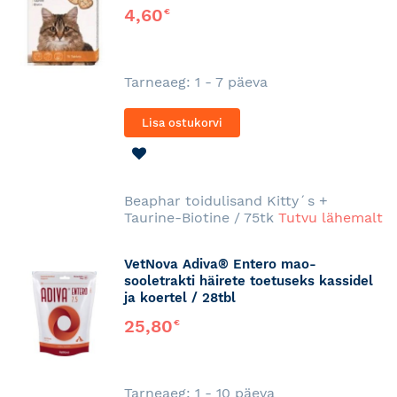
4,60
€
Tarneaeg: 1 - 7 päeva
Lisa ostukorvi
LISA
SOOVINIMEKIRJA
Beaphar toidulisand Kitty´s +
Taurine-Biotine / 75tk
Tutvu lähemalt
VetNova Adiva® Entero mao-
sooletrakti häirete toetuseks kassidel
ja koertel / 28tbl
25,80
€
Tarneaeg: 1 - 10 päeva