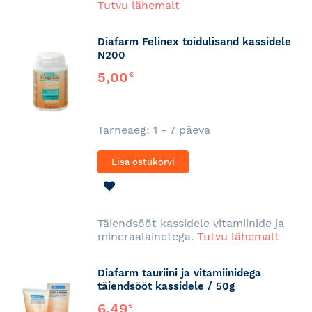
Tutvu lähemalt
Diafarm Felinex toidulisand kassidele
N200
5,00
€
Tarneaeg: 1 - 7 päeva
Lisa ostukorvi
LISA
SOOVINIMEKIRJA
Täiendsööt kassidele vitamiinide ja
mineraalainetega.
Tutvu lähemalt
Diafarm tauriini ja vitamiinidega
täiendsööt kassidele / 50g
6,49
€