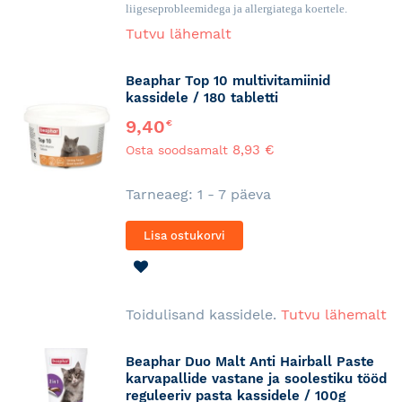
liigeseprobleemidega ja allergiatega koertele.
Tutvu lähemalt
Beaphar Top 10 multivitamiinid
kassidele / 180 tabletti
9,40
€
8,93 €
Osta soodsamalt
Tarneaeg: 1 - 7 päeva
Lisa ostukorvi
LISA
SOOVINIMEKIRJA
Toidulisand kassidele.
Tutvu lähemalt
Beaphar Duo Malt Anti Hairball Paste
karvapallide vastane ja soolestiku tööd
reguleeriv pasta kassidele / 100g