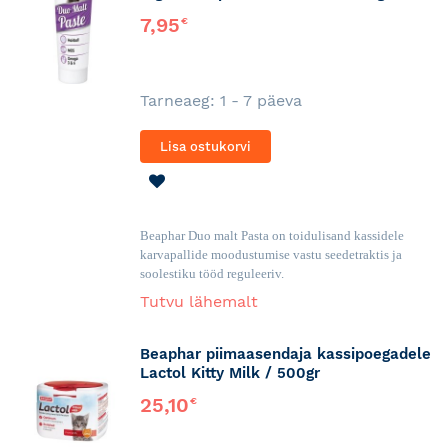
7,95
€
Tarneaeg: 1 - 7 päeva
Lisa ostukorvi
LISA
SOOVINIMEKIRJA
Beaphar Duo malt Pasta on toidulisand kassidele
karvapallide moodustumise vastu seedetraktis ja
soolestiku tööd reguleeriv.
Tutvu lähemalt
Beaphar piimaasendaja kassipoegadele
Lactol Kitty Milk / 500gr
25,10
€