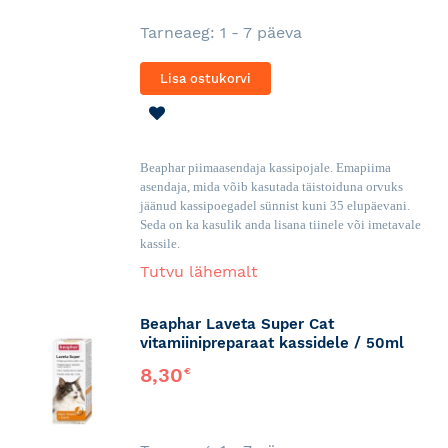
Tarneaeg: 1 - 7 päeva
Lisa ostukorvi
LISA
SOOVINIMEKIRJA
Beaphar piimaasendaja kassipojale. Emapiima
asendaja, mida võib kasutada täistoiduna orvuks
jäänud kassipoegadel sünnist kuni 35 elupäevani.
Seda on ka kasulik anda lisana tiinele või imetavale
kassile.
Tutvu lähemalt
Beaphar Laveta Super Cat
vitamiinipreparaat kassidele / 50ml
8,30
€