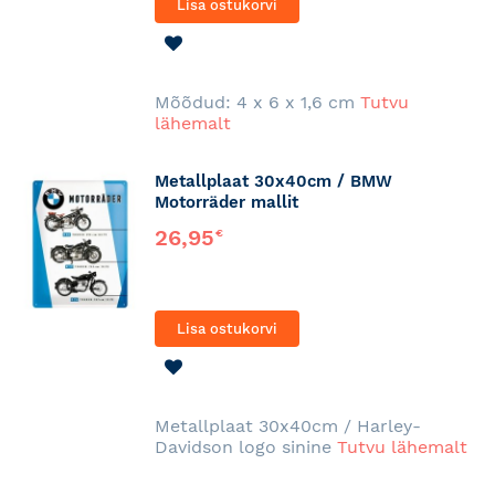
Lisa ostukorvi
LISA
SOOVINIMEKIRJA
Mõõdud: 4 x 6 x 1,6 cm
Tutvu
lähemalt
Metallplaat 30x40cm / BMW
Motorräder mallit
26,95
€
Lisa ostukorvi
LISA
SOOVINIMEKIRJA
Metallplaat 30x40cm / Harley-
Davidson logo sinine
Tutvu lähemalt