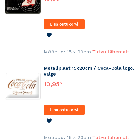
Lisa ostukorvi
LISA
SOOVINIMEKIRJA
Mõõdud: 15 x 20cm
Tutvu lähemalt
Metallplaat 15x20cm / Coca-Cola logo,
valge
10,95
€
Lisa ostukorvi
LISA
SOOVINIMEKIRJA
Mõõdud: 15 x 20cm
Tutvu lähemalt