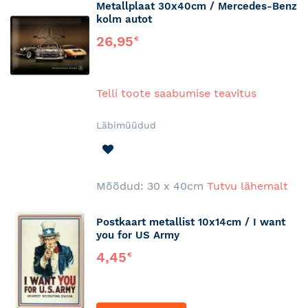
Metallplaat 30x40cm / Mercedes-Benz
kolm autot
26,95
€
Telli toote saabumise teavitus
Läbimüüdud
LISA
SOOVINIMEKIRJA
Mõõdud: 30 x 40cm
Tutvu lähemalt
Postkaart metallist 10x14cm / I want
you for US Army
4,45
€