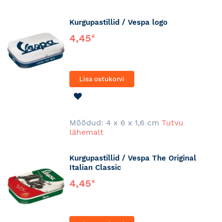
Kurgupastillid / Vespa logo
4,45
€
Lisa ostukorvi
LISA
SOOVINIMEKIRJA
Mõõdud: 4 x 6 x 1,6 cm
Tutvu
lähemalt
Kurgupastillid / Vespa The Original
Italian Classic
4,45
€