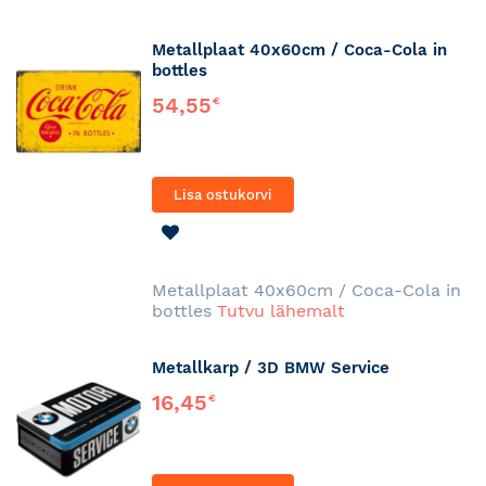
Metallplaat 40x60cm / Coca-Cola in
bottles
54,55
€
Lisa ostukorvi
LISA
SOOVINIMEKIRJA
Metallplaat 40x60cm / Coca-Cola in
bottles
Tutvu lähemalt
Metallkarp / 3D BMW Service
16,45
€