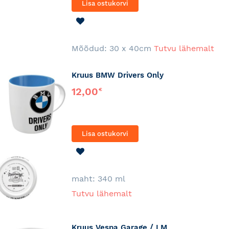
Lisa ostukorvi
LISA
SOOVINIMEKIRJA
Mõõdud: 30 x 40cm
Tutvu lähemalt
Kruus BMW Drivers Only
12,00
€
Lisa ostukorvi
LISA
SOOVINIMEKIRJA
maht: 340 ml
Tutvu lähemalt
Kruus Vespa Garage / LM