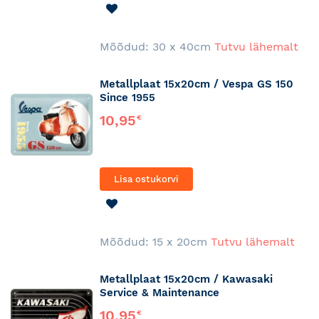
LISA
SOOVINIMEKIRJA
Mõõdud: 30 x 40cm
Tutvu lähemalt
Metallplaat 15x20cm / Vespa GS 150
Since 1955
10,95
€
Lisa ostukorvi
LISA
SOOVINIMEKIRJA
Mõõdud: 15 x 20cm
Tutvu lähemalt
Metallplaat 15x20cm / Kawasaki
Service & Maintenance
10,95
€