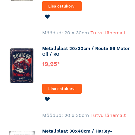
Lisa ostukorvi
LISA
SOOVINIMEKIRJA
Mõõdud: 20 x 30cm
Tutvu lähemalt
Metallplaat 20x30cm / Route 66 Motor
Oil / KO
19,95
€
Lisa ostukorvi
LISA
SOOVINIMEKIRJA
Mõõdud: 20 x 30cm
Tutvu lähemalt
Metallplaat 30x40cm / Harley-