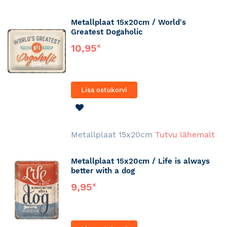
Metallplaat 15x20cm / World's
Greatest Dogaholic
10,95
€
Lisa ostukorvi
LISA
SOOVINIMEKIRJA
Metallplaat 15x20cm
Tutvu lähemalt
Metallplaat 15x20cm / Life is always
better with a dog
9,95
€