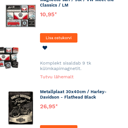
Classics / LM
10,95
€
Lisa ostukorvi
LISA
SOOVINIMEKIRJA
Komplekt sisaldab 9 tk
külmkapimagnetit.
Tutvu lähemalt
Metallplaat 30x40cm / Harley-
Davidson - Flathead Black
26,95
€