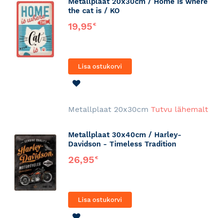
Metallplaat 20x30cm / Home is where
the cat is / KO
19,95
€
Lisa ostukorvi
LISA
SOOVINIMEKIRJA
Metallplaat 20x30cm
Tutvu lähemalt
Metallplaat 30x40cm / Harley-
Davidson - Timeless Tradition
26,95
€
Lisa ostukorvi
LISA