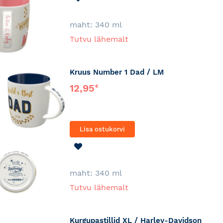
SOOVINIMEKIRJA
maht: 340 ml
Tutvu lähemalt
Kruus Number 1 Dad / LM
12,95
€
Lisa ostukorvi
LISA
SOOVINIMEKIRJA
maht: 340 ml
Tutvu lähemalt
Kurgupastillid XL / Harley-Davidson