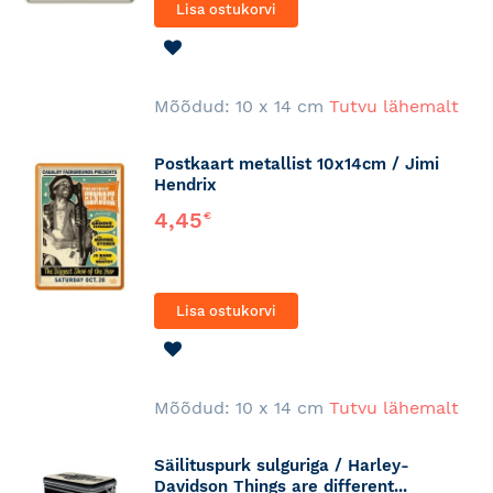
Lisa ostukorvi
LISA
SOOVINIMEKIRJA
Mõõdud: 10 x 14 cm
Tutvu lähemalt
Postkaart metallist 10x14cm / Jimi
Hendrix
4,45
€
Lisa ostukorvi
LISA
SOOVINIMEKIRJA
Mõõdud: 10 x 14 cm
Tutvu lähemalt
Säilituspurk sulguriga / Harley-
Davidson Things are different...