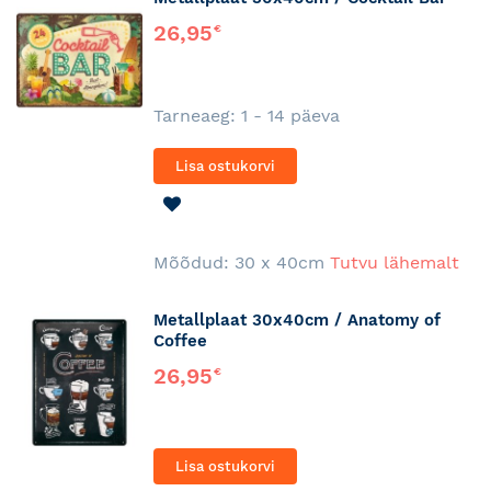
26,95
€
Tarneaeg: 1 - 14 päeva
Lisa ostukorvi
LISA
SOOVINIMEKIRJA
Mõõdud: 30 x 40cm
Tutvu lähemalt
Metallplaat 30x40cm / Anatomy of
Coffee
26,95
€
Lisa ostukorvi