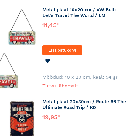
Metallplaat 10x20 cm / VW Bulli -
Let's Travel The World / LM
11,45
€
Lisa ostukorvi
LISA
SOOVINIMEKIRJA
Mõõdud: 10 x 20 cm, kaal: 54 gr
Tutvu lähemalt
Metallplaat 20x30cm / Route 66 The
Ultimate Road Trip / KO
19,95
€