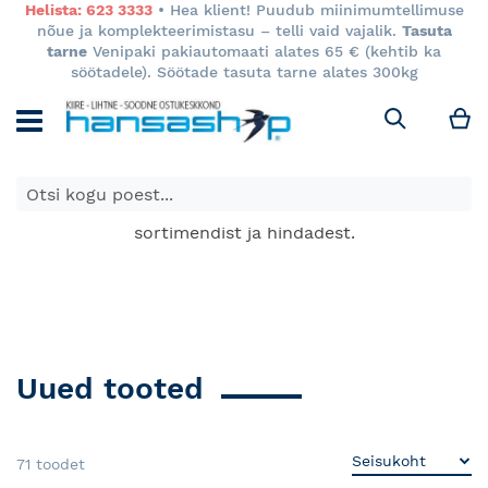
Helista: 623 3333
• Hea klient! Puudub miinimumtellimuse
nõue ja komplekteerimistasu – telli vaid vajalik.
Tasuta
tarne
Venipaki pakiautomaati alates 65 € (kehtib ka
söötadele). Söötade tasuta tarne alates 300kg
M
Otsi
E-poes kuvatavad toodete hinnad kehtivad ainult e-
poes ja võivad erineda Keila ja Tartu poodide
sortimendist ja hindadest.
Uued tooted
71
toodet