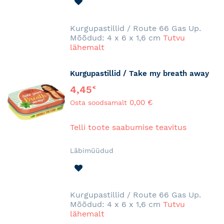
LISA
SOOVINIMEKIRJA
Kurgupastillid / Route 66 Gas Up.
Mõõdud: 4 x 6 x 1,6 cm
Tutvu
lähemalt
Kurgupastillid / Take my breath away
4,45
€
0,00 €
Osta soodsamalt
Telli toote saabumise teavitus
Läbimüüdud
LISA
SOOVINIMEKIRJA
Kurgupastillid / Route 66 Gas Up.
Mõõdud: 4 x 6 x 1,6 cm
Tutvu
lähemalt