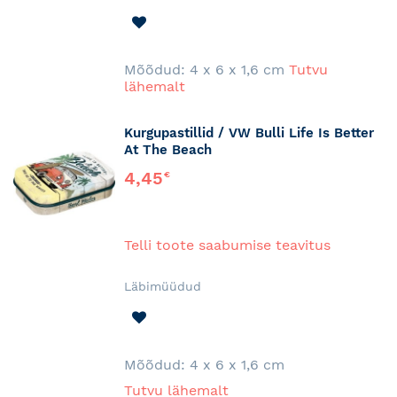
LISA
SOOVINIMEKIRJA
Mõõdud: 4 x 6 x 1,6 cm
Tutvu
lähemalt
Kurgupastillid / VW Bulli Life Is Better
At The Beach
4,45
€
Telli toote saabumise teavitus
Läbimüüdud
LISA
SOOVINIMEKIRJA
Mõõdud:
4 x 6 x 1,6 cm
Tutvu lähemalt