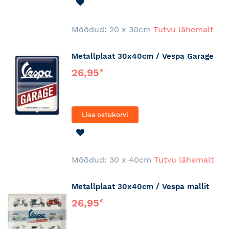
LISA
SOOVINIMEKIRJA
Mõõdud: 20 x 30cm
Tutvu lähemalt
Metallplaat 30x40cm / Vespa Garage
26,95
€
Lisa ostukorvi
LISA
SOOVINIMEKIRJA
Mõõdud: 30 x 40cm
Tutvu lähemalt
Metallplaat 30x40cm / Vespa mallit
26,95
€