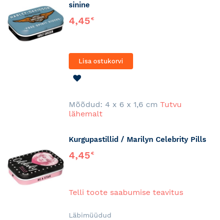
sinine
4,45
€
Lisa ostukorvi
LISA
SOOVINIMEKIRJA
Mõõdud: 4 x 6 x 1,6 cm
Tutvu
lähemalt
Kurgupastillid / Marilyn Celebrity Pills
4,45
€
Telli toote saabumise teavitus
Läbimüüdud