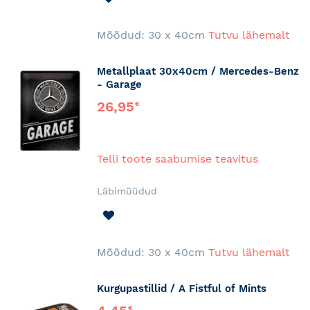
SOOVINIMEKIRJA
Mõõdud: 30 x 40cm
Tutvu lähemalt
Metallplaat 30x40cm / Mercedes-Benz
- Garage
26,95
€
Telli toote saabumise teavitus
Läbimüüdud
LISA
SOOVINIMEKIRJA
Mõõdud: 30 x 40cm
Tutvu lähemalt
Kurgupastillid / A Fistful of Mints
€