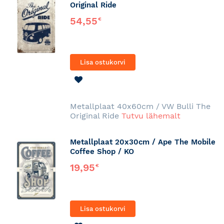
Original Ride
54,55
€
Lisa ostukorvi
LISA
SOOVINIMEKIRJA
Metallplaat 40x60cm / VW Bulli The
Original Ride
Tutvu lähemalt
Metallplaat 20x30cm / Ape The Mobile
Coffee Shop / KO
19,95
€
Lisa ostukorvi