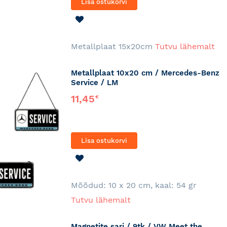
Lisa ostukorvi
LISA
SOOVINIMEKIRJA
Metallplaat 15x20cm
Tutvu lähemalt
Metallplaat 10x20 cm / Mercedes-Benz
Service / LM
11,45
€
Lisa ostukorvi
LISA
SOOVINIMEKIRJA
Mõõdud: 10 x 20 cm, kaal: 54 gr
Tutvu lähemalt
Magnetite sari / 9tk / VW Meet the