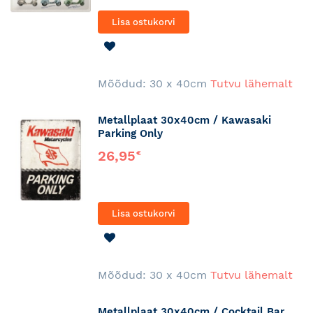
Lisa ostukorvi
LISA
SOOVINIMEKIRJA
Mõõdud: 30 x 40cm
Tutvu lähemalt
Metallplaat 30x40cm / Kawasaki
Parking Only
26,95
€
Lisa ostukorvi
LISA
SOOVINIMEKIRJA
Mõõdud: 30 x 40cm
Tutvu lähemalt
Metallplaat 30x40cm / Cocktail Bar