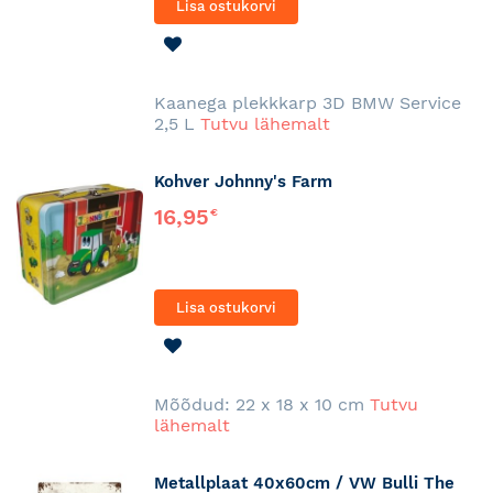
Lisa ostukorvi
LISA
SOOVINIMEKIRJA
Kaanega plekkkarp 3D BMW Service
2,5 L
Tutvu lähemalt
Kohver Johnny's Farm
16,95
€
Lisa ostukorvi
LISA
SOOVINIMEKIRJA
Mõõdud: 22 x 18 x 10 cm
Tutvu
lähemalt
Metallplaat 40x60cm / VW Bulli The