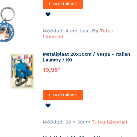
Lisa ostukorvi
LISA
SOOVINIMEKIRJA
Mõõdud: 4 cm, kaal 15g
Tutvu
lähemalt
Metallplaat 20x30cm / Vespa - Italian
Laundry / KO
19,95
€
Lisa ostukorvi
LISA
SOOVINIMEKIRJA
Mõõdud: 20 x 30cm
Tutvu lähemalt