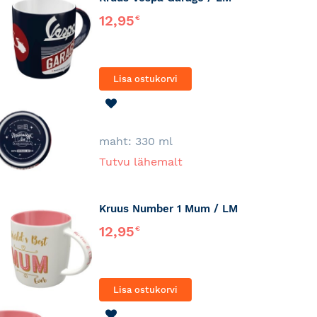
12,95
€
Lisa ostukorvi
LISA
SOOVINIMEKIRJA
maht: 330 ml
Tutvu lähemalt
Kruus Number 1 Mum / LM
12,95
€
Lisa ostukorvi
LISA