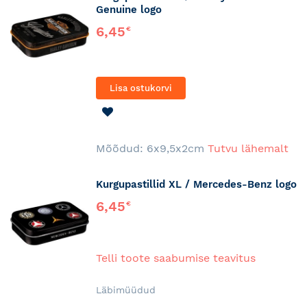
Genuine logo
6,45
€
Lisa ostukorvi
LISA
SOOVINIMEKIRJA
Mõõdud: 6x9,5x2cm
Tutvu lähemalt
Kurgupastillid XL / Mercedes-Benz logo
6,45
€
Telli toote saabumise teavitus
Läbimüüdud