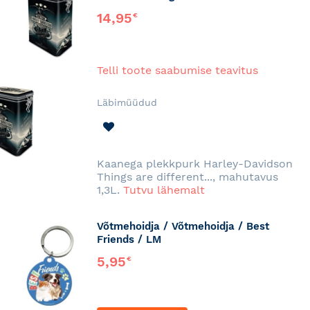
14,95
€
Telli toote saabumise teavitus
Läbimüüdud
LISA
SOOVINIMEKIRJA
Kaanega plekkpurk Harley-Davidson
Things are different..., mahutavus
1,3L.
Tutvu lähemalt
Võtmehoidja / Võtmehoidja / Best
Friends / LM
5,95
€