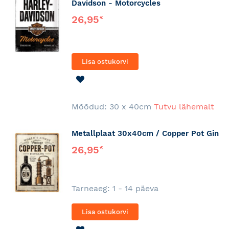
Davidson - Motorcycles
26,95
€
Lisa ostukorvi
LISA
SOOVINIMEKIRJA
Mõõdud: 30 x 40cm
Tutvu lähemalt
Metallplaat 30x40cm / Copper Pot Gin
26,95
€
Tarneaeg: 1 - 14 päeva
Lisa ostukorvi
LISA