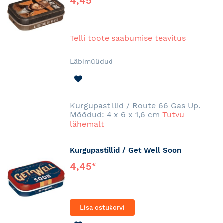
4,45
Telli toote saabumise teavitus
Läbimüüdud
LISA
SOOVINIMEKIRJA
Kurgupastillid / Route 66 Gas Up.
Mõõdud: 4 x 6 x 1,6 cm
Tutvu
lähemalt
Kurgupastillid / Get Well Soon
4,45
€
Lisa ostukorvi