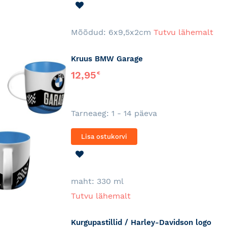
LISA
SOOVINIMEKIRJA
Mõõdud: 6x9,5x2cm
Tutvu lähemalt
Kruus BMW Garage
12,95
€
Tarneaeg: 1 - 14 päeva
Lisa ostukorvi
LISA
SOOVINIMEKIRJA
maht: 330 ml
Tutvu lähemalt
Kurgupastillid / Harley-Davidson logo