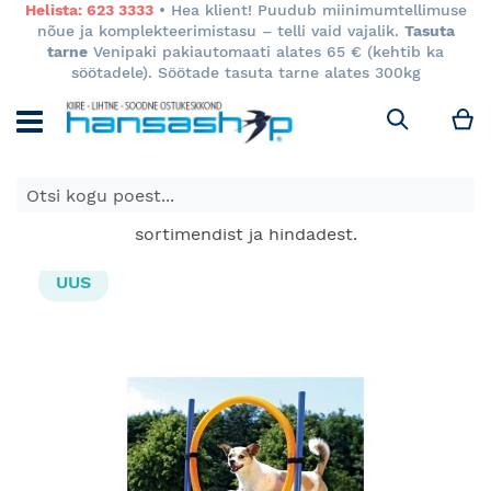
Helista: 623 3333
• Hea klient! Puudub miinimumtellimuse
nõue ja komplekteerimistasu – telli vaid vajalik.
Tasuta
tarne
Venipaki pakiautomaati alates 65 € (kehtib ka
söötadele). Söötade tasuta tarne alates 300kg
M
Otsi
E-poes kuvatavad toodete hinnad kehtivad ainult e-
poes ja võivad erineda Keila ja Tartu poodide
sortimendist ja hindadest.
Skip
UUS
to
the
end
of
the
images
gallery