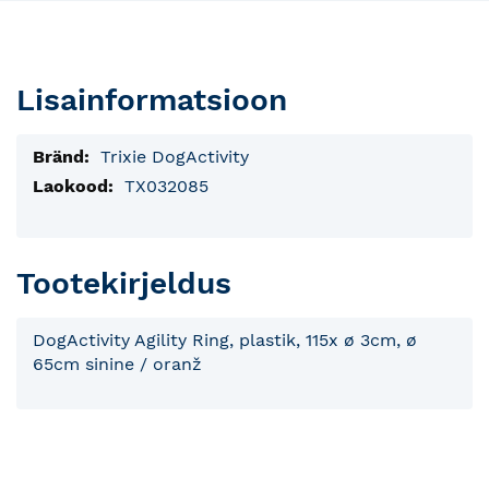
Lisainformatsioon
Lisainfo
Trixie DogActivity
TX032085
Tootekirjeldus
DogActivity Agility Ring, plastik, 115x ø 3cm, ø
65cm sinine / oranž