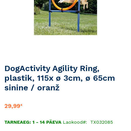
Skip
DogActivity Agility Ring,
to
plastik, 115x ø 3cm, ø 65cm
the
beginning
sinine / oranž
of
the
images
29,99
€
gallery
TARNEAEG: 1 - 14 PÄEVA
Laokood
TX032085