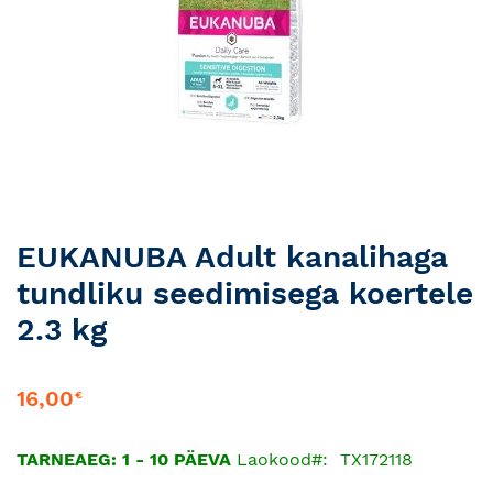
Skip
EUKANUBA Adult kanalihaga
to
tundliku seedimisega koertele
the
beginning
2.3 kg
of
the
images
16,00
€
gallery
TARNEAEG: 1 - 10 PÄEVA
Laokood
TX172118