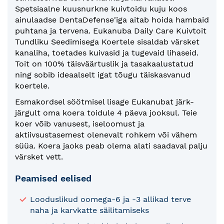
Spetsiaalne kuusnurkne kuivtoidu kuju koos
ainulaadse DentaDefense'iga aitab hoida hambaid
puhtana ja tervena. Eukanuba Daily Care Kuivtoit
Tundliku Seedimisega Koertele sisaldab värsket
kanaliha, toetades kuivasid ja tugevaid lihaseid.
Toit on 100% täisväärtuslik ja tasakaalustatud
ning sobib ideaalselt igat tõugu täiskasvanud
koertele.
Esmakordsel söötmisel lisage Eukanubat järk-
järgult oma koera toidule 4 päeva jooksul. Teie
koer võib vanusest, iseloomust ja
aktiivsustasemest olenevalt rohkem või vähem
süüa. Koera jaoks peab olema alati saadaval palju
värsket vett.
Peamised eelised
Looduslikud oomega-6 ja -3 allikad terve
naha ja karvkatte säilitamiseks