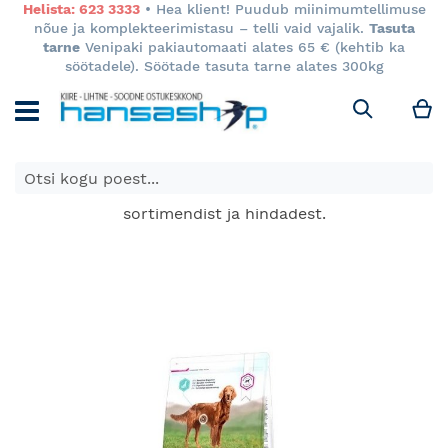
Helista: 623 3333
• Hea klient! Puudub miinimumtellimuse
nõue ja komplekteerimistasu – telli vaid vajalik.
Tasuta
tarne
Venipaki pakiautomaati alates 65 € (kehtib ka
söötadele). Söötade tasuta tarne alates 300kg
M
Otsi
E-poes kuvatavad toodete hinnad kehtivad ainult e-
poes ja võivad erineda Keila ja Tartu poodide
sortimendist ja hindadest.
Skip
to
the
end
of
the
images
gallery