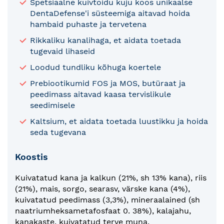
Spetsiaalne kuivtoidu kuju koos unikaalse
DentaDefense'i süsteemiga aitavad hoida
hambaid puhaste ja tervetena
Rikkaliku kanalihaga, et aidata toetada
tugevaid lihaseid
Loodud tundliku kõhuga koertele
Prebiootikumid FOS ja MOS, butüraat ja
peedimass aitavad kaasa tervislikule
seedimisele
Kaltsium, et aidata toetada luustikku ja hoida
seda tugevana
Koostis
Kuivatatud kana ja kalkun (21%, sh 13% kana), riis
(21%), mais, sorgo, searasv, värske kana (4%),
kuivatatud peedimass (3,3%), mineraalained (sh
naatriumheksametafosfaat 0. 38%), kalajahu,
kanakaste, kuivatatud terve muna,