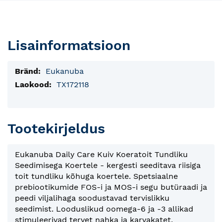
Lisainformatsioon
Lisainfo
Eukanuba
TX172118
Tootekirjeldus
Eukanuba Daily Care Kuiv Koeratoit Tundliku
Seedimisega Koertele - kergesti seeditava riisiga
toit tundliku kõhuga koertele. Spetsiaalne
prebiootikumide FOS-i ja MOS-i segu butüraadi ja
peedi viljalihaga soodustavad tervislikku
seedimist. Looduslikud oomega-6 ja -3 allikad
stimuleerivad tervet nahka ja karvakatet.