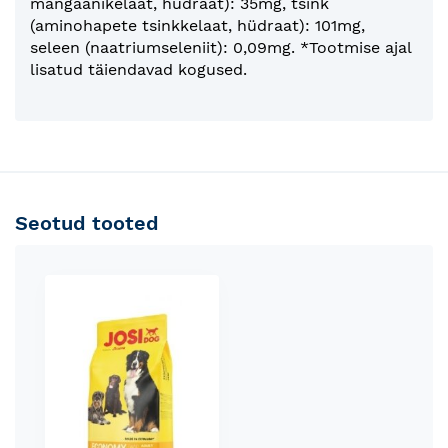
mangaanikelaat, hüdraat): 35mg, tsink
(aminohapete tsinkkelaat, hüdraat): 101mg,
seleen (naatriumseleniit): 0,09mg. *Tootmise ajal
lisatud täiendavad kogused.
Seotud tooted
Skip
carousel