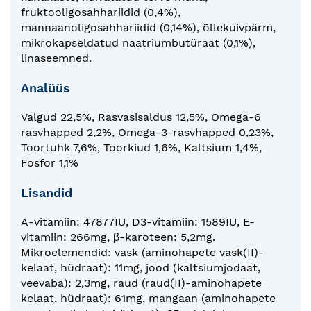
fruktooligosahhariidid (0,4%),
mannaanoligosahhariidid (0,14%), õllekuivpärm,
mikrokapseldatud naatriumbutüraat (0,1%),
linaseemned.
Analüüs
Valgud 22,5%, Rasvasisaldus 12,5%, Omega-6
rasvhapped 2,2%, Omega-3-rasvhapped 0,23%,
Toortuhk 7,6%, Toorkiud 1,6%, Kaltsium 1,4%,
Fosfor 1,1%
Lisandid
A-vitamiin: 47877IU, D3-vitamiin: 1589IU, E-
vitamiin: 266mg, β-karoteen: 5,2mg.
Mikroelemendid: vask (aminohapete vask(II)-
kelaat, hüdraat): 11mg, jood (kaltsiumjodaat,
veevaba): 2,3mg, raud (raud(II)-aminohapete
kelaat, hüdraat): 61mg, mangaan (aminohapete