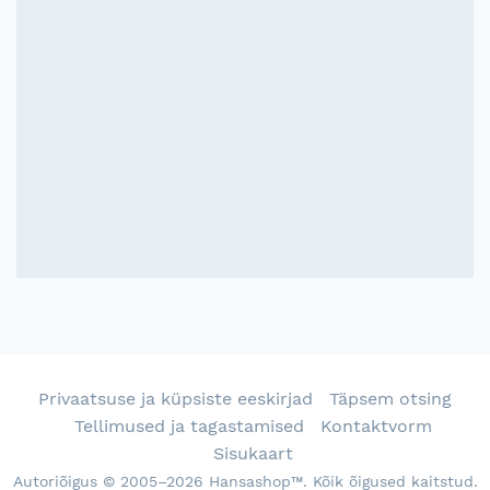
Privaatsuse ja küpsiste eeskirjad
Täpsem otsing
Tellimused ja tagastamised
Kontaktvorm
Sisukaart
Autoriõigus © 2005–2026 Hansashop™. Kõik õigused kaitstud.