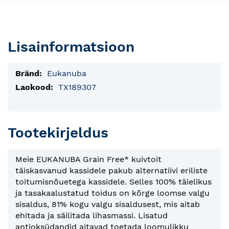
Lisainformatsioon
Lisainfo
Eukanuba
TX189307
Tootekirjeldus
Meie EUKANUBA Grain Free* kuivtoit
täiskasvanud kassidele pakub alternatiivi eriliste
toitumisnõuetega kassidele. Selles 100% täielikus
ja tasakaalustatud toidus on kõrge loomse valgu
sisaldus, 81% kogu valgu sisaldusest, mis aitab
ehitada ja säilitada lihasmassi. Lisatud
antioksüdandid aitavad toetada loomulikku