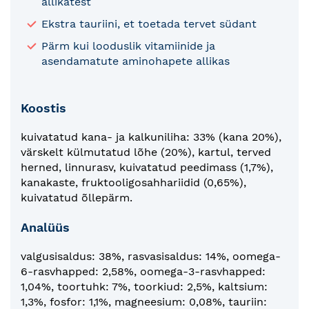
allikatest
Ekstra tauriini, et toetada tervet südant
Pärm kui looduslik vitamiinide ja
asendamatute aminohapete allikas
Koostis
kuivatatud kana- ja kalkuniliha: 33% (kana 20%),
värskelt külmutatud lõhe (20%), kartul, terved
herned, linnurasv, kuivatatud peedimass (1,7%),
kanakaste, fruktooligosahhariidid (0,65%),
kuivatatud õllepärm.
Analüüs
valgusisaldus: 38%, rasvasisaldus: 14%, oomega-
6-rasvhapped: 2,58%, oomega-3-rasvhapped:
1,04%, toortuhk: 7%, toorkiud: 2,5%, kaltsium:
1,3%, fosfor: 1,1%, magneesium: 0,08%, tauriin: