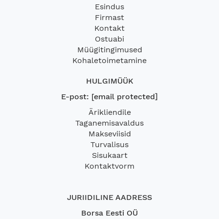
Esindus
Firmast
Kontakt
Ostuabi
Müügitingimused
Kohaletoimetamine
HULGIMÜÜK
E-post:
[email protected]
Ärikliendile
Taganemisavaldus
Makseviisid
Turvalisus
Sisukaart
Kontaktvorm
JURIIDILINE AADRESS
Borsa Eesti OÜ