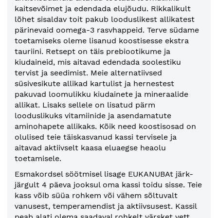
kaitsevõimet ja edendada elujõudu. Rikkalikult
lõhet sisaldav toit pakub looduslikest allikatest
pärinevaid oomega-3 rasvhappeid. Terve südame
toetamiseks oleme lisanud koostisesse ekstra
tauriini. Retsept on täis prebiootikume ja
kiudaineid, mis aitavad edendada soolestiku
tervist ja seedimist. Meie alternatiivsed
süsivesikute allikad kartulist ja hernestest
pakuvad loomulikku kiudainete ja mineraalide
allikat. Lisaks sellele on lisatud pärm
looduslikuks vitamiinide ja asendamatute
aminohapete allikaks. Kõik need koostisosad on
olulised teie täiskasvanud kassi tervisele ja
aitavad aktiivselt kaasa eluaegse heaolu
toetamisele.
Esmakordsel söötmisel lisage EUKANUBAt järk-
järgult 4 päeva jooksul oma kassi toidu sisse. Teie
kass võib süüa rohkem või vähem sõltuvalt
vanusest, temperamendist ja aktiivsusest. Kassil
peab alati olema saadaval rohkelt värsket vett