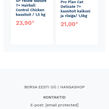
SP Feline Mature
Pro Plan Cat
7+ Hairball
Delicate 7+
Control Chicken
kassitoit kalkuni
kassitoit / 1,5 kg
ja riisiga/ 1,5kg
23,90
€
21,00
€
BORSA EESTI OÜ / HANSASHOP
KONTAKTID
E-post:
[email protected]