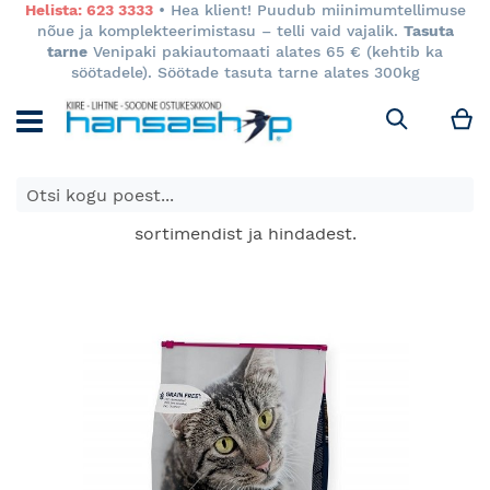
Helista: 623 3333
• Hea klient! Puudub miinimumtellimuse
nõue ja komplekteerimistasu – telli vaid vajalik.
Tasuta
tarne
Venipaki pakiautomaati alates 65 € (kehtib ka
söötadele). Söötade tasuta tarne alates 300kg
M
Otsi
E-poes kuvatavad toodete hinnad kehtivad ainult e-
poes ja võivad erineda Keila ja Tartu poodide
sortimendist ja hindadest.
Skip
to
the
end
of
the
images
gallery