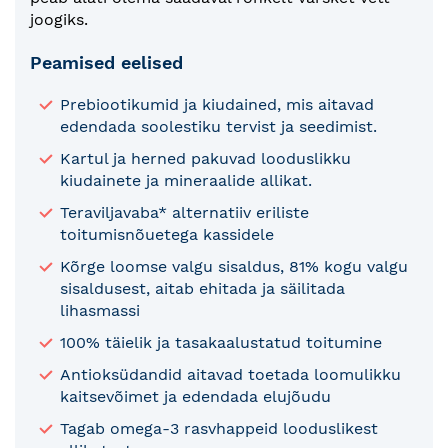
joogiks.
Peamised eelised
Prebiootikumid ja kiudained, mis aitavad
edendada soolestiku tervist ja seedimist.
Kartul ja herned pakuvad looduslikku
kiudainete ja mineraalide allikat.
Teraviljavaba* alternatiiv eriliste
toitumisnõuetega kassidele
Kõrge loomse valgu sisaldus, 81% kogu valgu
sisaldusest, aitab ehitada ja säilitada
lihasmassi
100% täielik ja tasakaalustatud toitumine
Antioksüdandid aitavad toetada loomulikku
kaitsevõimet ja edendada elujõudu
Tagab omega-3 rasvhappeid looduslikest