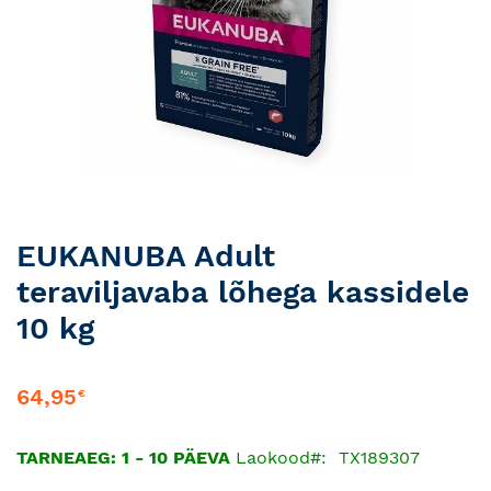
Skip
EUKANUBA Adult
to
teraviljavaba lõhega kassidele
the
beginning
10 kg
of
the
images
64,95
€
gallery
TARNEAEG: 1 - 10 PÄEVA
Laokood
TX189307