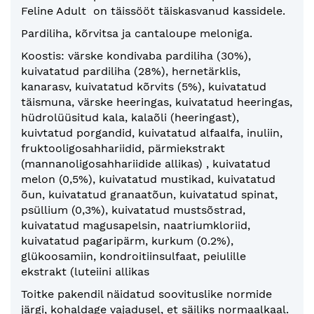
Feline Adult on täissööt täiskasvanud kassidele.
Pardiliha, kõrvitsa ja cantaloupe meloniga.
Koostis: värske kondivaba pardiliha (30%),
kuivatatud pardiliha (28%), hernetärklis,
kanarasv, kuivatatud kõrvits (5%), kuivatatud
täismuna, värske heeringas, kuivatatud heeringas,
hüdrolüüsitud kala, kalaõli (heeringast),
kuivtatud porgandid, kuivatatud alfaalfa, inuliin,
fruktooligosahhariidid, pärmiekstrakt
(mannanoligosahhariidide allikas) , kuivatatud
melon (0,5%), kuivatatud mustikad, kuivatatud
õun, kuivatatud granaatõun, kuivatatud spinat,
psüllium (0,3%), kuivatatud mustsõstrad,
kuivatatud magusapelsin, naatriumkloriid,
kuivatatud pagaripärm, kurkum (0.2%),
glükoosamiin, kondroitiinsulfaat, peiulille
ekstrakt (luteiini allikas
Toitke pakendil näidatud soovituslike normide
järgi, kohaldage vajadusel, et säiliks normaalkaal.