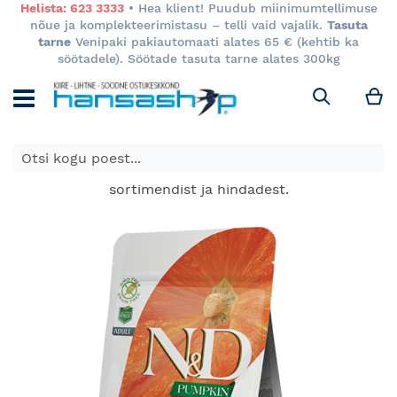
Helista: 623 3333
• Hea klient! Puudub miinimumtellimuse
nõue ja komplekteerimistasu – telli vaid vajalik.
Tasuta
tarne
Venipaki pakiautomaati alates 65 € (kehtib ka
söötadele). Söötade tasuta tarne alates 300kg
M
Otsi
E-poes kuvatavad toodete hinnad kehtivad ainult e-
poes ja võivad erineda Keila ja Tartu poodide
sortimendist ja hindadest.
Skip
to
the
end
of
the
images
gallery