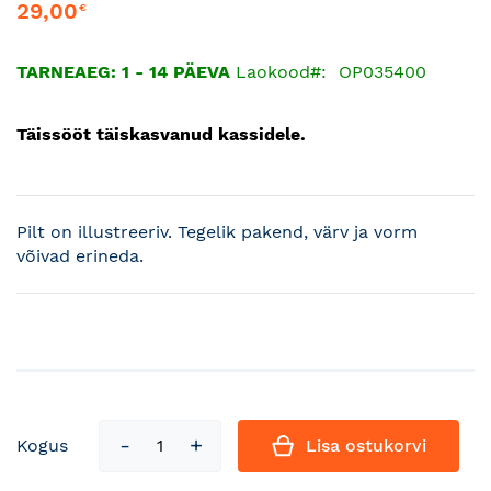
29,00
€
TARNEAEG: 1 - 14 PÄEVA
Laokood
OP035400
Täissööt täiskasvanud kassidele.
Pilt on illustreeriv. Tegelik pakend, värv ja vorm
võivad erineda.
Kogus
Lisa ostukorvi