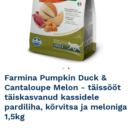
Skip
Farmina Pumpkin Duck &
to
Cantaloupe Melon - täissööt
the
beginning
täiskasvanud kassidele
of
pardiliha, kõrvitsa ja meloniga
the
images
1,5kg
gallery