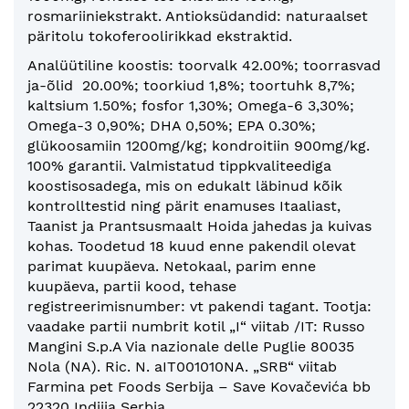
rosmariiniekstrakt. Antioksüdandid: naturaalset
päritolu tokoferoolirikkad ekstraktid.
Analüütiline koostis: toorvalk 42.00%; toorrasvad
ja-õlid 20.00%; toorkiud 1,8%; toortuhk 8,7%;
kaltsium 1.50%; fosfor 1,30%; Omega-6 3,30%;
Omega-3 0,90%; DHA 0,50%; EPA 0.30%;
glükoosamiin 1200mg/kg; kondroitiin 900mg/kg.
100% garantii. Valmistatud tippkvaliteediga
koostisosadega, mis on edukalt läbinud kõik
kontrolltestid ning pärit enamuses Itaaliast,
Taanist ja Prantsusmaalt Hoida jahedas ja kuivas
kohas. Toodetud 18 kuud enne pakendil olevat
parimat kuupäeva. Netokaal, parim enne
kuupäeva, partii kood, tehase
registreerimisnumber: vt pakendi tagant. Tootja:
vaadake partii numbrit kotil „I“ viitab /IT: Russo
Mangini S.p.A Via nazionale delle Puglie 80035
Nola (NA). Ric. N. aIT001010NA. „SRB“ viitab
Farmina pet Foods Serbija – Save Kovačevića bb
22320 Indjija Serbia.