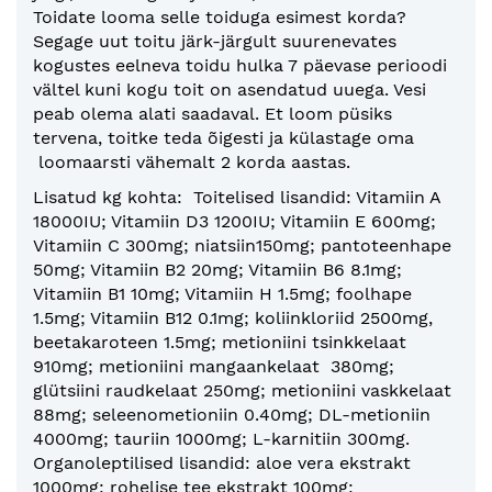
Toidate looma selle toiduga esimest korda?
Segage uut toitu järk-järgult suurenevates
kogustes eelneva toidu hulka 7 päevase perioodi
vältel kuni kogu toit on asendatud uuega. Vesi
peab olema alati saadaval. Et loom püsiks
tervena, toitke teda õigesti ja külastage oma
loomaarsti vähemalt 2 korda aastas.
Lisatud kg kohta: Toitelised lisandid: Vitamiin A
18000IU; Vitamiin D3 1200IU; Vitamiin E 600mg;
Vitamiin C 300mg; niatsiin150mg; pantoteenhape
50mg; Vitamiin B2 20mg; Vitamiin B6 8.1mg;
Vitamiin B1 10mg; Vitamiin H 1.5mg; foolhape
1.5mg; Vitamiin B12 0.1mg; koliinkloriid 2500mg,
beetakaroteen 1.5mg; metioniini tsinkkelaat
910mg; metioniini mangaankelaat 380mg;
glütsiini raudkelaat 250mg; metioniini vaskkelaat
88mg; seleenometioniin 0.40mg; DL-metioniin
4000mg; tauriin 1000mg; L-karnitiin 300mg.
Organoleptilised lisandid: aloe vera ekstrakt
1000mg; rohelise tee ekstrakt 100mg;