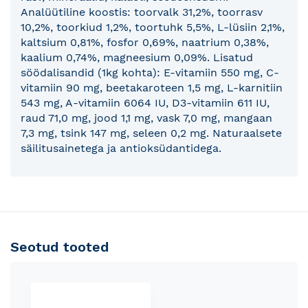
Analüütiline koostis: toorvalk 31,2%, toorrasv
10,2%, toorkiud 1,2%, toortuhk 5,5%, L-lüsiin 2,1%,
kaltsium 0,81%, fosfor 0,69%, naatrium 0,38%,
kaalium 0,74%, magneesium 0,09%. Lisatud
söödalisandid (1kg kohta): E-vitamiin 550 mg, C-
vitamiin 90 mg, beetakaroteen 1,5 mg, L-karnitiin
543 mg, A-vitamiin 6064 IU, D3-vitamiin 611 IU,
raud 71,0 mg, jood 1,1 mg, vask 7,0 mg, mangaan
7,3 mg, tsink 147 mg, seleen 0,2 mg. Naturaalsete
säilitusainetega ja antioksüdantidega.
Seotud tooted
Skip
carousel