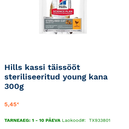
Skip
Hills kassi täissööt
to
steriliseeritud young kana
the
beginning
300g
of
the
images
5,45
€
gallery
TARNEAEG: 1 - 10 PÄEVA
Laokood
TX933801