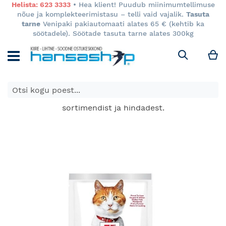
Helista: 623 3333
• Hea klient! Puudub miinimumtellimuse
nõue ja komplekteerimistasu – telli vaid vajalik.
Tasuta
tarne
Venipaki pakiautomaati alates 65 € (kehtib ka
söötadele). Söötade tasuta tarne alates 300kg
M
Otsi
E-poes kuvatavad toodete hinnad kehtivad ainult e-
poes ja võivad erineda Keila ja Tartu poodide
sortimendist ja hindadest.
Skip
to
the
end
of
the
images
gallery