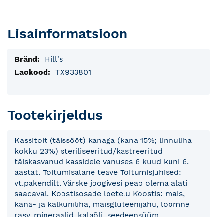
Lisainformatsioon
Lisainfo
Hill's
TX933801
Tootekirjeldus
Kassitoit (täissööt) kanaga (kana 15%; linnuliha
kokku 23%) steriliseeritud/kastreeritud
täiskasvanud kassidele vanuses 6 kuud kuni 6.
aastat. Toitumisalane teave Toitumisjuhised:
vt.pakendilt. Värske joogivesi peab olema alati
saadaval. Koostisosade loetelu Koostis: mais,
kana- ja kalkuniliha, maisgluteenijahu, loomne
rasv, mineraalid, kalaõli, seedeensüüm.