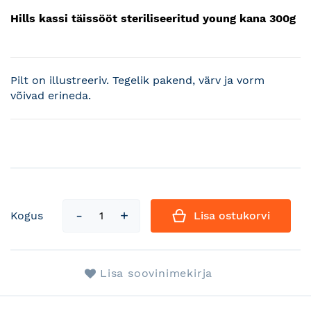
Hills kassi täissööt steriliseeritud young kana 300g
Pilt on illustreeriv. Tegelik pakend, värv ja vorm
võivad erineda.
Kogus
Lisa ostukorvi
Lisa soovinimekirja