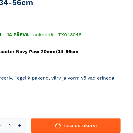
34-56cm
 - 14 PÄEVA
Laokood
TX043048
Scooter Navy Paw 20mm/34-56cm
treeriv. Tegelik pakend, värv ja vorm võivad erineda.
Lisa ostukorvi