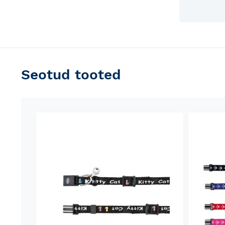
Seotud tooted
Skip
carousel