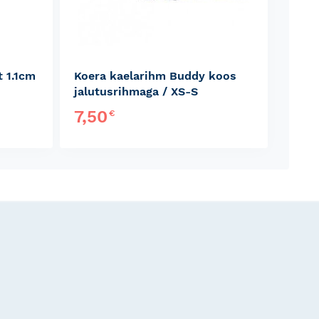
t 1.1cm
Koera kaelarihm Buddy koos
jalutusrihmaga / XS-S
7,50
€