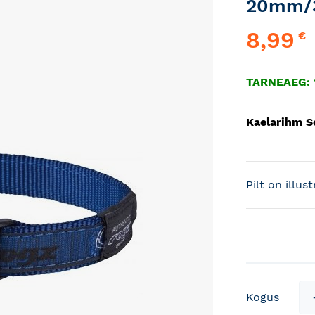
20mm/
8,99
€
TARNEAEG: 1
Kaelarihm 
Pilt on illus
Kogus