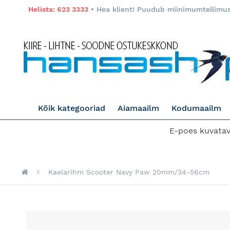
Helista: 623 3333
• Hea klient! Puudub miinimumtellimuse
Kõik kategooriad
Aiamaailm
Kodumaailm
E-poes kuvatava
Kaelarihm Scooter Navy Paw 20mm/34-56cm
Skip
to