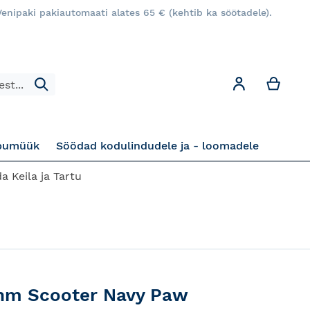
enipaki pakiautomaati alates 65 € (kehtib ka söötadele).
Minu
Minu konto
Otsi
pumüük
Söödad kodulindudele ja - loomadele
a Keila ja Tartu
ihm Scooter Navy Paw