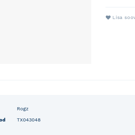
Lisa soo
fo
Rogz
od
TX043048