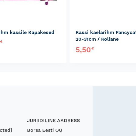
ihm kassile Käpakesed
Kassi kaelarihm Fancyca
20-31cm / Kollane
0
€
5,50
€
JURIIDILINE AADRESS
cted]
Borsa Eesti OÜ