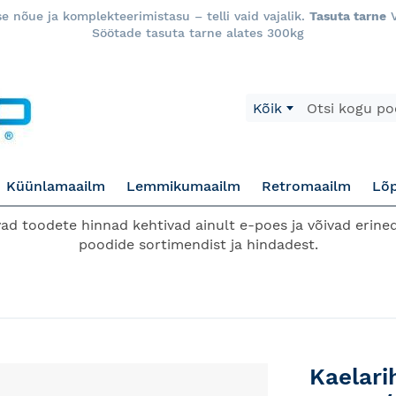
 nõue ja komplekteerimistasu – telli vaid vajalik.
Tasuta tarne
V
Söötade tasuta tarne alates 300kg
Otsi
Kõik
Küünlamaailm
Lemmikumaailm
Retromaailm
Lõ
d toodete hinnad kehtivad ainult e-poes ja võivad erined
poodide sortimendist ja hindadest.
Kaelar