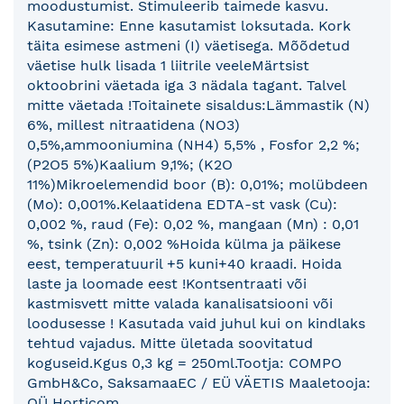
moodustumist. Stimuleerib taimede kasvu.
Kasutamine: Enne kasutamist loksutada. Kork
täita esimese astmeni (I) väetisega. Mõõdetud
väetise hulk lisada 1 liitrile veeleMärtsist
oktoobrini väetada iga 3 nädala tagant. Talvel
mitte väetada !Toitainete sisaldus:Lämmastik (N)
6%, millest nitraatidena (NO3)
0,5%,ammooniumina (NH4) 5,5% , Fosfor 2,2 %;
(P2O5 5%)Kaalium 9,1%; (K2O
11%)Mikroelemendid boor (B): 0,01%; molübdeen
(Mo): 0,001%.Kelaatidena EDTA-st vask (Cu):
0,002 %, raud (Fe): 0,02 %, mangaan (Mn) : 0,01
%, tsink (Zn): 0,002 %Hoida külma ja päikese
eest, temperatuuril +5 kuni+40 kraadi. Hoida
laste ja loomade eest !Kontsentraati või
kastmisvett mitte valada kanalisatsiooni või
loodusesse ! Kasutada vaid juhul kui on kindlaks
tehtud vajadus. Mitte ületada soovitatud
koguseid.Kgus 0,3 kg = 250ml.Tootja: COMPO
GmbH&Co, SaksamaaEC / EÜ VÄETIS Maaletooja:
OÜ Horticom