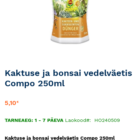
Skip
Kaktuse ja bonsai vedelväetis
to
Compo 250ml
the
beginning
of
5,10
€
the
images
gallery
TARNEAEG: 1 - 7 PÄEVA
Laokood
HO240509
Kaktuse ja bonsai vedelväetis Compo 250ml