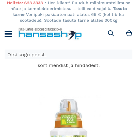
Helista: 623 3333
• Hea klient! Puudub miinimumtellimuse
nõue ja komplekteerimistasu – telli vaid vajalik.
Tasuta
tarne
Venipaki pakiautomaati alates 65 € (kehtib ka
söötadele). Söötade tasuta tarne alates 300kg
M
Otsi
E-poes kuvatavad toodete hinnad kehtivad ainult e-
poes ja võivad erineda Keila ja Tartu poodide
sortimendist ja hindadest.
Skip
to
the
end
of
the
images
gallery