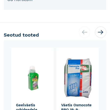
Seotud tooted
Skip
carousel
Geelväetis
Väetis Osmocote
orhideedele
PRO 19-9-