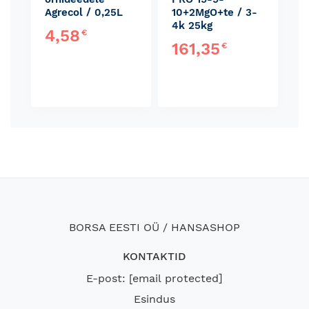
Agrecol / 0,25L
10+2MgO+te / 3-
4k 25kg
4,58
€
161,35
€
BORSA EESTI OÜ / HANSASHOP
KONTAKTID
E-post:
[email protected]
Esindus