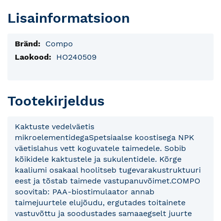
Lisainformatsioon
Lisainfo
Compo
HO240509
Tootekirjeldus
Kaktuste vedelväetis
mikroelementidegaSpetsiaalse koostisega NPK
väetislahus vett koguvatele taimedele. Sobib
kõikidele kaktustele ja sukulentidele. Kõrge
kaaliumi osakaal hoolitseb tugevarakustruktuuri
eest ja tõstab taimede vastupanuvõimet.COMPO
soovitab: PAA-biostimulaator annab
taimejuurtele elujõudu, ergutades toitainete
vastuvõttu ja soodustades samaaegselt juurte