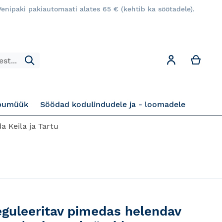
enipaki pakiautomaati alates 65 € (kehtib ka söötadele).
Minu
Minu konto
Otsi
pumüük
Söödad kodulindudele ja - loomadele
a Keila ja Tartu
eguleeritav pimedas helendav