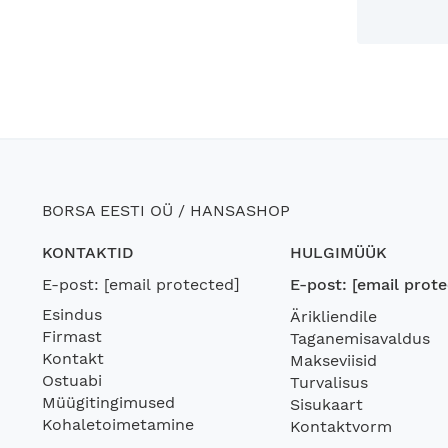
BORSA EESTI OÜ / HANSASHOP
KONTAKTID
HULGIMÜÜK
E-post:
[email protected]
E-post:
[email prote
Esindus
Ärikliendile
Firmast
Taganemisavaldus
Kontakt
Makseviisid
Ostuabi
Turvalisus
Müügitingimused
Sisukaart
Kohaletoimetamine
Kontaktvorm