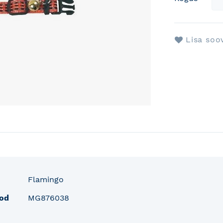
Lisa soo
fo
Flamingo
od
MG876038