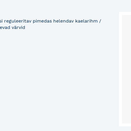
si reguleeritav pimedas helendav kaelarihm /
nevad värvid