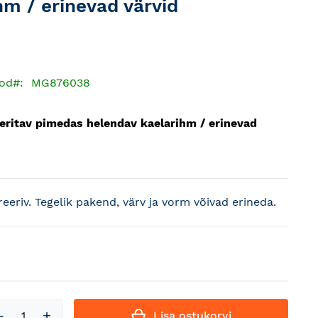
hm / erinevad värvid
od
MG876038
eeritav pimedas helendav kaelarihm / erinevad
treeriv. Tegelik pakend, värv ja vorm võivad erineda.
Lisa ostukorvi