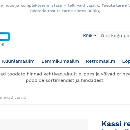
 nõue ja komplekteerimistasu – telli vaid vajalik.
Tasuta tarne
V
Söötade tasuta tarne alates 300kg
Otsi
Kõik
Küünlamaailm
Lemmikumaailm
Retromaailm
Lõ
d toodete hinnad kehtivad ainult e-poes ja võivad erined
poodide sortimendist ja hindadest.
inevad värvid
Kassi r