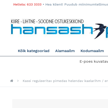
Helista: 623 3333
• Hea klient! Puudub miinimumtellimuse
Kõik kategooriad
Aiamaailm
Kodumaailm
E-poes kuvatava
Kassi reguleeritav pimedas helendav kaelarihm / er
Skip
to