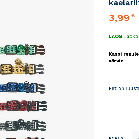
kaelari
3,99
€
LAOS
Laoko
Kassi regul
värvid
Pilt on illus
Kogus