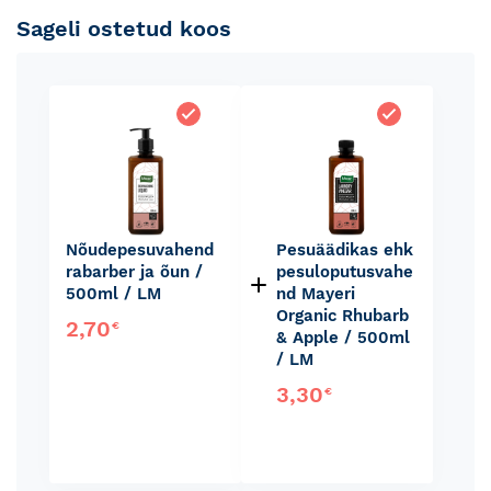
Sageli ostetud koos
Nõudepesuvahend
Pesuäädikas ehk
rabarber ja õun /
pesuloputusvahe
500ml / LM
nd Mayeri
Organic Rhubarb
2,70
€
& Apple / 500ml
/ LM
3,30
€