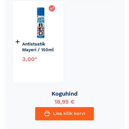
Antistaatik
Mayeri / 150ml
3,00
€
Koguhind
18,95 €
Lisa kõik korvi