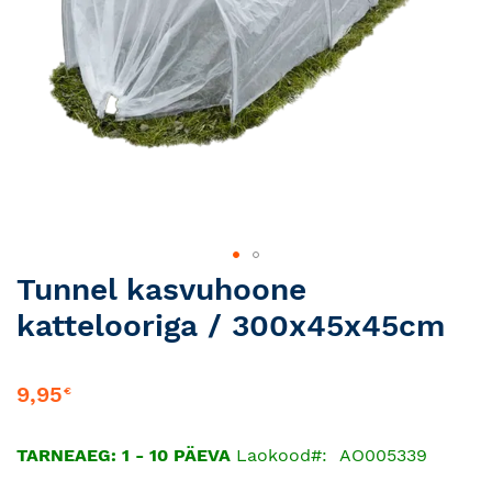
Skip
Tunnel kasvuhoone
to
kattelooriga / 300x45x45cm
the
beginning
of
9,95
€
the
images
gallery
TARNEAEG: 1 - 10 PÄEVA
Laokood
AO005339