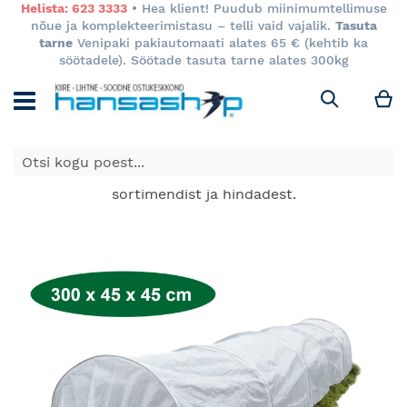
Helista: 623 3333
• Hea klient! Puudub miinimumtellimuse
nõue ja komplekteerimistasu – telli vaid vajalik.
Tasuta
tarne
Venipaki pakiautomaati alates 65 € (kehtib ka
söötadele). Söötade tasuta tarne alates 300kg
M
Otsi
E-poes kuvatavad toodete hinnad kehtivad ainult e-
poes ja võivad erineda Keila ja Tartu poodide
sortimendist ja hindadest.
Skip
to
the
end
of
the
images
gallery