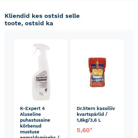
Kliendid kes ostsid selle
toote, ostsid ka
Skip
carousel
K-Expert 4
Dr.Stern kassiliiv
Aluseline
kvartspärlid /
puhastusaine
1,8kg/3,6 L
kõrbenud
5,60
€
mustuse
eemaldamiseks /