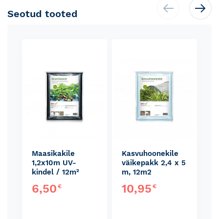
Seotud tooted
Skip
carousel
Maasikakile
Kasvuhoonekile
1,2x10m UV-
väikepakk 2,4 x 5
kindel / 12m²
m, 12m2
6,50
10,95
€
€