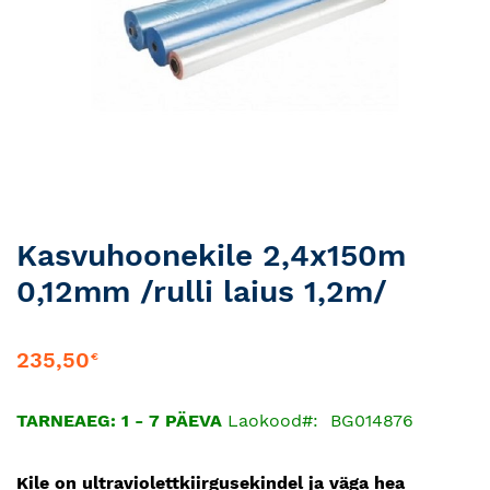
Skip
Kasvuhoonekile 2,4x150m
to
0,12mm /rulli laius 1,2m/
the
beginning
of
235,50
€
the
images
gallery
TARNEAEG: 1 - 7 PÄEVA
Laokood
BG014876
Kile on ultraviolettkiirgusekindel ja väga hea