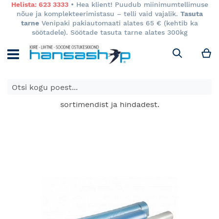
Helista: 623 3333
• Hea klient! Puudub miinimumtellimuse
nõue ja komplekteerimistasu – telli vaid vajalik.
Tasuta
tarne
Venipaki pakiautomaati alates 65 € (kehtib ka
söötadele). Söötade tasuta tarne alates 300kg
M
Otsi
E-poes kuvatavad toodete hinnad kehtivad ainult e-
poes ja võivad erineda Keila ja Tartu poodide
sortimendist ja hindadest.
Skip
to
the
end
of
the
images
gallery