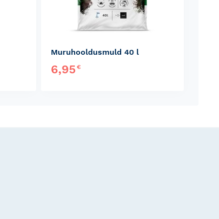
Muruhooldusmuld 40 l
6,95
€