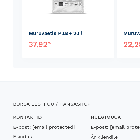
Muruväetis Plus+ 20 l
Muruvä
37,92
22,
€
BORSA EESTI OÜ / HANSASHOP
KONTAKTID
HULGIMÜÜK
E-post:
[email protected]
E-post:
[email prote
Esindus
Ärikliendile