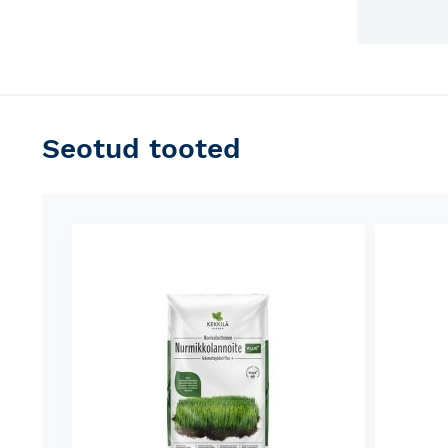
Seotud tooted
Skip
carousel