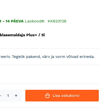
 - 14 PÄEVA
Laokood
KK623728
blaeemaldaja Plus+ / 5l
treeriv. Tegelik pakend, värv ja vorm võivad erineda.
Lisa ostukorvi