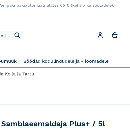
enipaki pakiautomaati alates 65 € (kehtib ka söötadele).
Minu
Minu konto
Otsi
pumüük
Söödad kodulindudele ja - loomadele
a Keila ja Tartu
 Samblaeemaldaja Plus+ / 5l