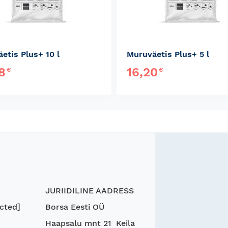
etis Plus+ 10 l
Muruväetis Plus+ 5 l
28
16,20
€
€
JURIIDILINE AADRESS
cted]
Borsa Eesti OÜ
Haapsalu mnt 21 Keila