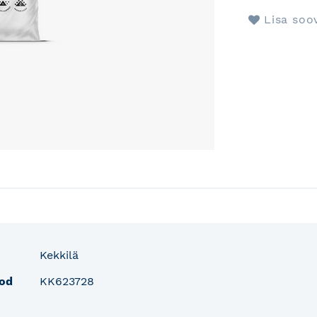
Lisa soo
fo
Kekkilä
od
KK623728