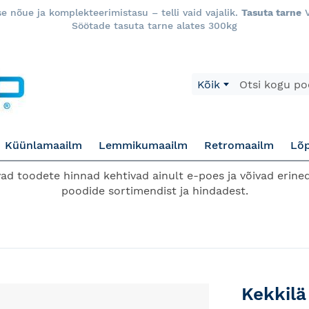
 nõue ja komplekteerimistasu – telli vaid vajalik.
Tasuta tarne
V
Söötade tasuta tarne alates 300kg
Otsi
Kõik
Küünlamaailm
Lemmikumaailm
Retromaailm
Lõ
d toodete hinnad kehtivad ainult e-poes ja võivad erined
poodide sortimendist ja hindadest.
Kekkilä