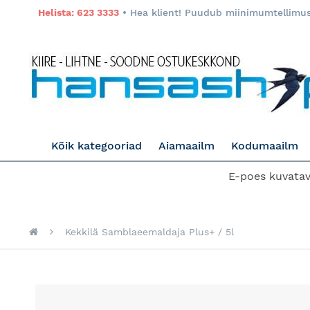
Helista: 623 3333
• Hea klient! Puudub miinimumtellimuse
Kõik kategooriad
Aiamaailm
Kodumaailm
E-poes kuvatava
Kekkilä Samblaeemaldaja Plus+ / 5l
Skip
to