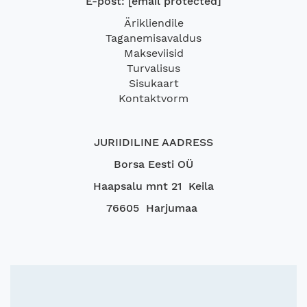
E-post:
[email protected]
Ärikliendile
Taganemisavaldus
Makseviisid
Turvalisus
Sisukaart
Kontaktvorm
JURIIDILINE AADRESS
Borsa Eesti OÜ
Haapsalu mnt 21 Keila
76605 Harjumaa