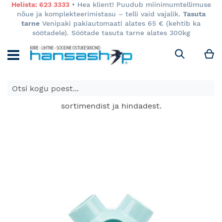
Helista: 623 3333
• Hea klient! Puudub miinimumtellimuse
nõue ja komplekteerimistasu – telli vaid vajalik.
Tasuta
tarne
Venipaki pakiautomaati alates 65 € (kehtib ka
söötadele). Söötade tasuta tarne alates 300kg
M
Otsi
E-poes kuvatavad toodete hinnad kehtivad ainult e-
poes ja võivad erineda Keila ja Tartu poodide
sortimendist ja hindadest.
Skip
to
the
end
of
the
images
gallery