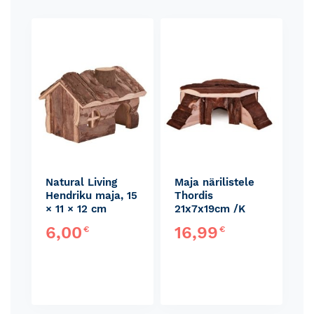
Skip
carousel
Natural Living
Maja närilistele
Hendriku maja, 15
Thordis
× 11 × 12 cm
21x7x19cm /K
6,00
16,99
€
€