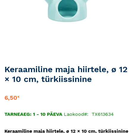
Skip
Keraamiline maja hiirtele, ø 12
to
× 10 cm, türkiissinine
the
beginning
of
6,50
€
the
images
gallery
TARNEAEG: 1 - 10 PÄEVA
Laokood
TX613634
Keraamiline maja hiirtele, ø 12 × 10 cm, türkiissinine