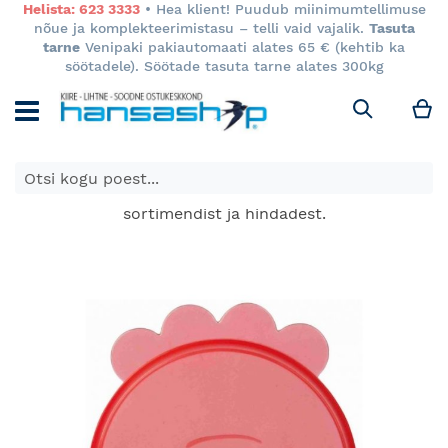
Helista: 623 3333
• Hea klient! Puudub miinimumtellimuse
nõue ja komplekteerimistasu – telli vaid vajalik.
Tasuta
tarne
Venipaki pakiautomaati alates 65 € (kehtib ka
söötadele). Söötade tasuta tarne alates 300kg
M
Otsi
E-poes kuvatavad toodete hinnad kehtivad ainult e-
poes ja võivad erineda Keila ja Tartu poodide
sortimendist ja hindadest.
Skip
to
the
end
of
the
images
gallery