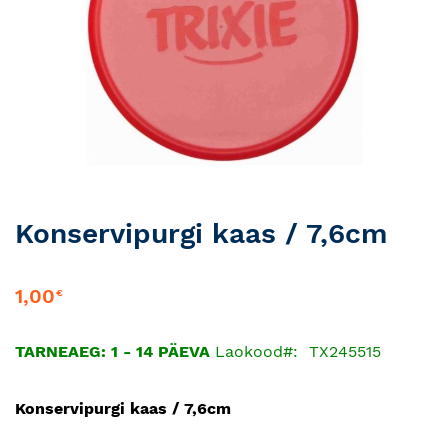
Skip
Konservipurgi kaas / 7,6cm
to
the
beginning
1,00
€
of
the
TARNEAEG: 1 - 14 PÄEVA
Laokood
TX245515
images
gallery
Konservipurgi kaas / 7,6cm